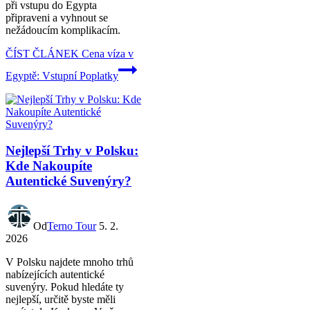
při vstupu do Egypta
připraveni a vyhnout se
nežádoucím komplikacím.
ČÍST ČLÁNEK
Cena víza v
Egyptě: Vstupní Poplatky
Nejlepší Trhy v Polsku:
Kde Nakoupíte
Autentické Suvenýry?
Od
Terno Tour
5. 2.
2026
V Polsku najdete mnoho trhů
nabízejících autentické
suvenýry. Pokud hledáte ty
nejlepší, určitě byste měli