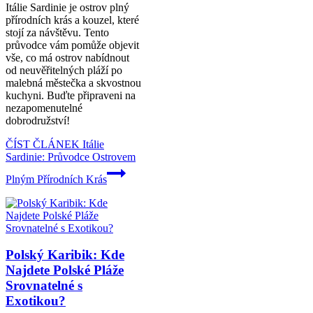
Itálie Sardinie je ostrov plný
přírodních krás a kouzel, které
stojí za návštěvu. Tento
průvodce vám pomůže objevit
vše, co má ostrov nabídnout
od neuvěřitelných pláží po
malebná městečka a skvostnou
kuchyni. Buďte připraveni na
nezapomenutelné
dobrodružství!
ČÍST ČLÁNEK
Itálie
Sardinie: Průvodce Ostrovem
Plným Přírodních Krás
Polský Karibik: Kde
Najdete Polské Pláže
Srovnatelné s
Exotikou?