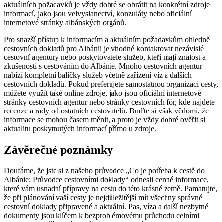
aktuálních požadavků je vždy dobré se obrátit na konkrétní zdroje
informací, jako jsou velvyslanectví, konzuláty nebo oficiální
internetové stránky albánských orgánů.
Pro snazší přístup k informacím a aktuálním požadavkům ohledně
cestovních⁢ dokladů pro Albánii je vhodné‌ kontaktovat‌ nezávislé
cestovní ⁢agentury nebo poskytovatele služeb, kteří mají znalost a
zkušenosti s cestováním do Albánie. Mnoho cestovních⁢ agentur
nabízí kompletní balíčky služeb včetně ⁣zařízení‌ víz a dalších
cestovních dokladů. Pokud preferujete samostatnou organizaci cesty,
můžete využít⁢ také online zdroje, jako jsou oficiální internetové
stránky cestovních agentur nebo ‌stránky cestovních fór, kde najdete
recenze a rady od ostatních cestovatelů. Buďte ‍si však vědomi, že
informace se mohou časem měnit, a proto je vždy dobré ověřit si
aktualitu‍ poskytnutých informací přímo u zdroje.
Závěrečné poznámky
Doufáme, že jste si z našeho průvodce „Co je potřeba k cestě do
Albánie: Průvodce cestovními doklady“ odnesli cenné informace,
které vám usnadní⁢ přípravy na cestu do této krásné země. Pamatujte,
že při plánování vaší cesty‍ je nejdůležitější mít všechny správné
cestovní doklady připravené a aktuální. Pas, víza a další nezbytné
dokumenty jsou klíčem k bezproblémovému⁤ průchodu celními