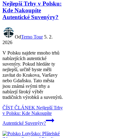
Nejlepší Trhy v Polsku:
Kde Nakoupíte
Autentické Suvenýry?
Od
Terno Tour
5. 2.
2026
V Polsku najdete mnoho trhů
nabízejících autentické
suvenýry. Pokud hledáte ty
nejlepší, určitě byste měli
zavítat do Krakova, Varšavy
nebo Gdaňsku. Tato města
jsou známá svými trhy a
nabízejí široký výběr
tradičních výrobků a suvenýrů.
ČÍST ČLÁNEK
Nejlepší Trhy
v Polsku: Kde Nakoupíte
Autentické Suvenýry?