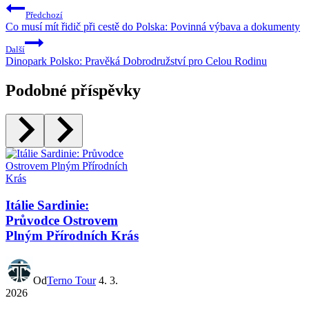
Předchozí
Co musí mít řidič při cestě do Polska: Povinná výbava a dokumenty
Další
Dinopark Polsko: Pravěká Dobrodružství pro Celou Rodinu
Podobné příspěvky
Itálie Sardinie:
Průvodce Ostrovem
Plným Přírodních Krás
Od
Terno Tour
4. 3.
2026