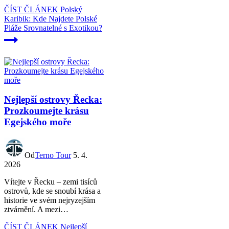
ČÍST ČLÁNEK
Polský
Karibik: Kde Najdete Polské
Pláže Srovnatelné s Exotikou?
Nejlepší ostrovy Řecka:
Prozkoumejte krásu
Egejského moře
Od
Terno Tour
5. 4.
2026
Vítejte v Řecku – zemi tisíců
ostrovů, kde se snoubí krása a
historie ve svém nejryzejším
ztvárnění. A mezi…
ČÍST ČLÁNEK
Nejlepší