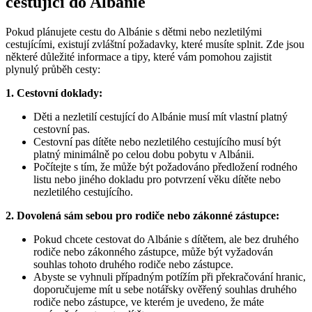
cestující⁢ do Albánie
Pokud plánujete cestu do⁤ Albánie⁤ s dětmi nebo nezletilými
cestujícími, existují zvláštní požadavky, které musíte splnit. Zde jsou
některé⁢ důležité informace⁢ a tipy, které vám pomohou zajistit
plynulý​ průběh cesty:
1. Cestovní doklady:
Děti a nezletilí cestující do Albánie‍ musí mít vlastní platný
cestovní pas.
Cestovní pas dítěte⁤ nebo nezletilého cestujícího musí být
platný minimálně po celou dobu pobytu v Albánii.
Počítejte s ⁣tím, ‍že může být požadováno předložení rodného
‌listu nebo jiného dokladu pro potvrzení věku dítěte nebo
nezletilého cestujícího.
2. Dovolená sám sebou pro rodiče nebo zákonné zástupce:
Pokud chcete cestovat do Albánie⁣ s dítětem, ⁢ale bez druhého‍
rodiče nebo ⁢zákonného zástupce, může být vyžadován
souhlas ‍tohoto⁢ druhého rodiče nebo zástupce.
Abyste‍ se vyhnuli případným potížím při⁣ překračování hranic,
doporučujeme mít u sebe notářsky ověřený souhlas druhého
rodiče nebo zástupce, ‍ve kterém je uvedeno, že máte