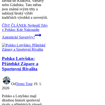
zavítat do Krakova, Varšavy
nebo Gdaňsku. Tato města
jsou známá svými trhy a
nabízejí široký výběr
tradičních výrobků a suvenýrů.
ČÍST ČLÁNEK
Nejlepší Trhy
v Polsku: Kde Nakoupíte
Autentické Suvenýry?
Polsko Lotyšsko:
Přátelské Zápasy a
Sportovní Rivalita
Od
Terno Tour
19. 1.
2026
Polsko a Lotyšsko mají
dlouhou historii sportovní
rivaly a přátelských zápasů.