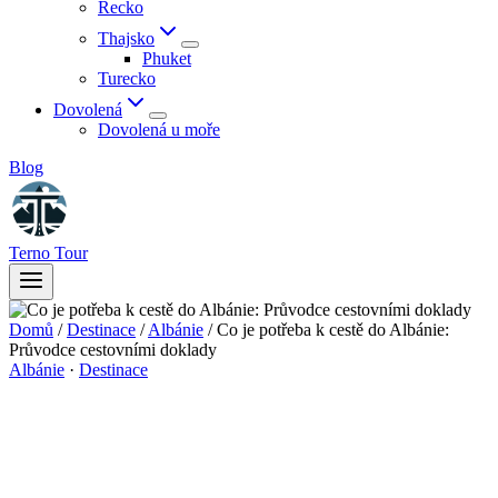
Řecko
Thajsko
Phuket
Turecko
Dovolená
Dovolená u moře
Blog
Terno Tour
Domů
/
Destinace
/
Albánie
/
Co je potřeba k cestě do Albánie:
Průvodce cestovními doklady
Albánie
·
Destinace