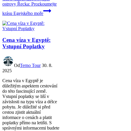
ostrovy Řecka: Prozkoumejte
krásu Egejského moře
Cena víza v Egyptě:
Vstupní Poplatky
Od
Terno Tour
30. 8.
2025
Cena víza v Egyptě je
důležitým aspektem cestování
do této fascinující země.
Vstupní poplatky se liší v
závislosti na typu víza a délce
pobytu. Je důležité si před
cestou zjistit aktuální
informace o cenách a platit
poplatky přímo na letišti. S
správnými informacemi budete