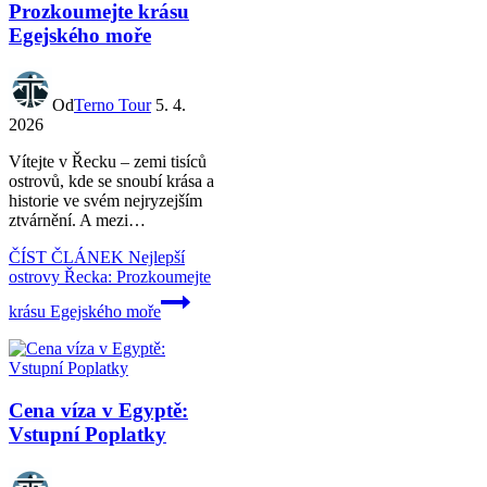
Prozkoumejte krásu
Egejského moře
Od
Terno Tour
5. 4.
2026
Vítejte v Řecku – zemi tisíců
ostrovů, kde se snoubí krása a
historie ve svém nejryzejším
ztvárnění. A mezi…
ČÍST ČLÁNEK
Nejlepší
ostrovy Řecka: Prozkoumejte
krásu Egejského moře
Cena víza v Egyptě:
Vstupní Poplatky