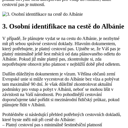
cestovní pas je nutností.
3. Osobní identifikace na cestě do Albánie
V případě, že plánujete ⁤vydat se na cestu do​ Albánie, je nezbytné
mít při sebou správné cestovní doklady. Hlavním dokumentem,
který potřebujete, je ⁣platný cestovní pas.⁣ Ujistěte se, že Váš pas je
platný ⁣minimálně ještě šest měsíců od data plánovaného​ odletu do
Albánie. ‌Pokud již ⁢máte platný pas, zkontrolujte si, zda
nepotřebujete obnovit jeho platnost v nejbližší době před odletem.
Dalším důležitým dokumentem je vízum.‍ Většina občanů zemí​
Evropské unie si může‍ vycestovat do Albánie bez víza a pobývat
tam⁤ maximálně ⁣90 dní. Je však důležité⁤ zkontrolovat⁢ aktuální
podmínky pro vstup ‍a pobyt v Albánii, neboť se mohou lišit v
závislosti na Vaší národnosti. Pro pohodlnější cestování
doporučujeme⁣ také pořídit si mezinárodní řidičský ⁣průkaz, pokud
plánujete řídit v Albánii.
Prohlédněte si následující přehled potřebných cestovních dokladů,
které byste​ měli mít při cestě ⁤do Albánie:
– Platný cestovní pas s minimálně šestiměsíční platností