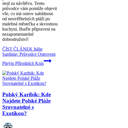
stojí za návštěvu. Tento
průvodce vám pomůže objevit
vše, co má ostrov nabídnout
od neuvěřitelných pláží po
malebná městečka a skvostnou
kuchyni. Buďte připraveni na
nezapomenutelné
dobrodružství!
ČÍST ČLÁNEK
Itálie
Sardinie: Průvodce Ostrovem
Plným Přírodních Krás
Polský Karibik: Kde
Najdete Polské Pláže
Srovnatelné s
Exotikou?