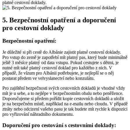
platné cestovní⁣ doklady.
5. Bezpečnostní opatření a doporučení
pro cestovní doklady
Bezpečnostní opatření:
Je důležité si ‌při cestě do⁤ Albánie zajistit platné cestovní doklady.
Pro vstup do země ⁤je zapotřebí mít platný pas, který bude minimálně
ještě 3 měsíce platný od data vstupu. Pokud cestujete s dětmi, je
nutné mít také platný cestovní doklad pro každého z nich. V⁣
případě, že vízum pro Albánii potřebujete, je nejlepší se o ⁣něj
postarat předem ve velvyslanectví ⁢nebo konzulátu.
Pro zajištění bezpečnosti svých cestovních dokladů je vhodné vždy
mít je u sebe, ⁤a to nejlépe v bezpečnostním obalu nebo peněžence.
Doporučujeme si předem pořídit kopie cestovních dokladů a uložit
je na bezpečném místě, například na e-mailu nebo cloudu. V případě
ztráty nebo odcizení⁤ vašeho pasu je tak‍ budete mít rychle k dispozici
pro ‌vyřizování⁢ náhradního dokumentu.
Doporučení pro cestování s cestovními doklady: