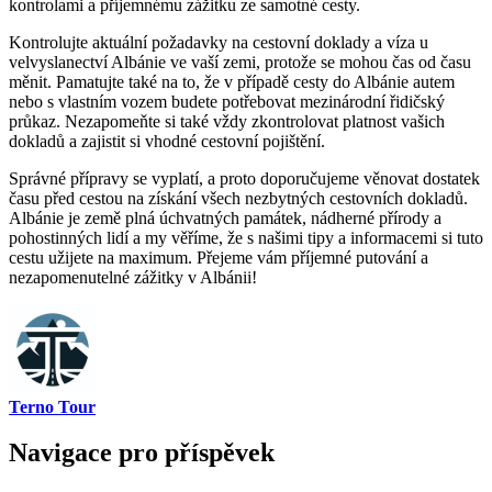
kontrolami a příjemnému zážitku ze samotné‍ cesty.
Kontrolujte aktuální požadavky ​na​ cestovní doklady a víza u
velvyslanectví Albánie ve vaší zemi, protože se ⁣mohou čas od času
měnit. Pamatujte také na to, že v případě cesty do Albánie autem
nebo s vlastním vozem ‌budete potřebovat mezinárodní řidičský
průkaz. Nezapomeňte si také vždy zkontrolovat platnost vašich
‌dokladů a zajistit si vhodné ⁣cestovní pojištění.
Správné přípravy se ‍vyplatí, a proto doporučujeme věnovat dostatek
času před cestou na získání všech nezbytných cestovních​ dokladů. ​
Albánie je země plná úchvatných památek, nádherné přírody ​a
pohostinných lidí a my věříme, že s⁤ našimi ​tipy a informacemi si tuto⁤
cestu užijete na maximum. Přejeme vám příjemné‍ putování a
nezapomenutelné zážitky v Albánii!
Terno Tour
Navigace pro příspěvek