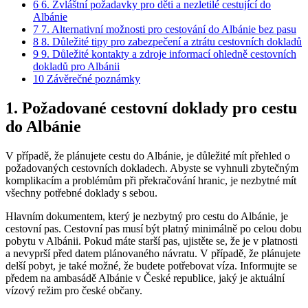
6
6. Zvláštní požadavky pro děti a nezletilé cestující⁢ do
Albánie
7
7. Alternativní možnosti pro cestování do Albánie bez pasu
8
8. Důležité tipy pro zabezpečení a ztrátu cestovních dokladů
9
9. Důležité kontakty a zdroje informací ohledně cestovních
dokladů pro Albánii
10
Závěrečné poznámky
1. Požadované cestovní doklady‌ pro cestu
do Albánie
V případě,‍ že‍ plánujete cestu do Albánie, je důležité mít přehled o
požadovaných cestovních dokladech. Abyste se vyhnuli‌ zbytečným
komplikacím a problémům při překračování hranic, je nezbytné mít
všechny potřebné doklady s sebou.
Hlavním dokumentem, který je nezbytný pro cestu do Albánie, je⁤
cestovní pas. Cestovní pas ‍musí být platný minimálně po celou dobu
pobytu v Albánii. Pokud‍ máte starší pas, ujistěte se, že je ‍v platnosti
a nevyprší před datem⁢ plánovaného návratu. V případě, že plánujete
delší pobyt, je také možné, že budete potřebovat víza.‌ Informujte se
předem na ambasádě Albánie v České republice, jaký je aktuální
vízový režim pro české občany.