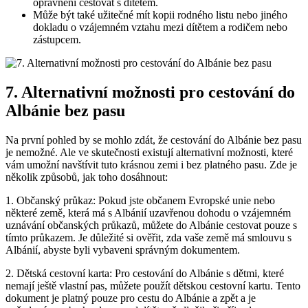
oprávnění cestovat s dítětem.
Může být také užitečné mít ⁣kopii rodného listu nebo jiného
dokladu o vzájemném vztahu mezi dítětem a rodičem nebo
zástupcem.
7. Alternativní možnosti pro cestování do
Albánie bez pasu
Na první pohled by se mohlo zdát, že cestování ‍do Albánie bez ‌pasu
je nemožné. Ale ve skutečnosti existují alternativní možnosti, které​
vám umožní navštívit⁤ tuto krásnou zemi i bez platného pasu. Zde je
několik způsobů, jak toho dosáhnout:
1.⁢ Občanský průkaz: Pokud jste občanem Evropské unie‍ nebo
některé země, která má s Albánií uzavřenou dohodu o vzájemném
⁤uznávání občanských průkazů,⁤ můžete do Albánie cestovat pouze s
tímto průkazem.‍ Je důležité si ověřit, zda vaše země má smlouvu s
Albánií, abyste byli vybaveni správným dokumentem.
2. Dětská cestovní karta:‍ Pro cestování do Albánie s dětmi, které
nemají ještě vlastní pas, můžete použít dětskou cestovní kartu. Tento
dokument je platný pouze pro cestu ‍do Albánie ⁢a zpět a je