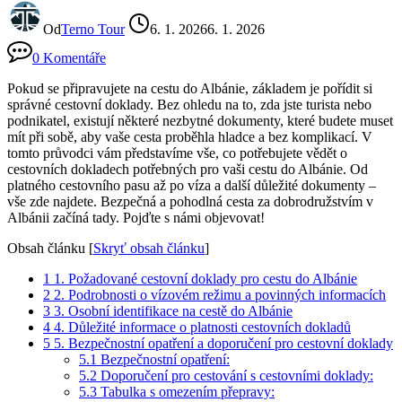
Od
Terno Tour
6. 1. 2026
6. 1. 2026
0 Komentáře
Pokud se připravujete ​na cestu ‌do Albánie, základem je pořídit si
správné cestovní doklady. Bez ohledu na to, zda jste turista nebo
podnikatel, ⁤existují některé nezbytné dokumenty, které budete muset
mít při sobě, aby vaše cesta proběhla hladce a bez komplikací. V
tomto průvodci vám představíme vše, ‌co potřebujete vědět o
cestovních dokladech potřebných pro vaši cestu do Albánie. Od
platného cestovního pasu až po víza a další důležité​ dokumenty –
vše zde ⁣najdete. Bezpečná a pohodlná cesta ‍za dobrodružstvím v
Albánii začíná tady. Pojďte s námi objevovat!
Obsah článku
[
Skryť obsah článku
]
1
1. Požadované cestovní doklady‌ pro cestu do Albánie
2
2. Podrobnosti o vízovém režimu a povinných informacích
3
3. Osobní identifikace na cestě do Albánie
4
4. Důležité informace o platnosti ‌cestovních dokladů
5
5. Bezpečnostní opatření a doporučení pro cestovní doklady
5.1
Bezpečnostní opatření:
5.2
Doporučení pro cestování s cestovními doklady:
5.3
Tabulka s omezením přepravy: