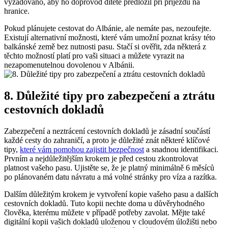
vyžadováno, aby ho doprovod dítěte předložil ⁣při příjezdu na
‌hranice.
Pokud⁣ plánujete cestovat do Albánie, ale ⁢nemáte pas, nezoufejte.
Existují alternativní možnosti, které vám umožní poznat krásy ‍této
balkánské ⁣země bez nutnosti pasu. Stačí si ověřit, zda některá z
těchto možností platí pro vaši situaci a můžete vyrazit na
nezapomenutelnou​ dovolenou v Albánii.
8. Důležité tipy pro zabezpečení a ztrátu
cestovních dokladů
Zabezpečení a neztrácení cestovních dokladů je zásadní součástí
každé cesty do zahraničí, a⁢ proto je důležité znát ‌některé‌ klíčové
tipy,
které vám pomohou zajistit bezpečnost
a snadnou identifikaci.
Prvním a nejdůležitějším krokem je před cestou zkontrolovat
platnost vašeho pasu. Ujistěte se, že je platný ⁤minimálně 6 měsíců
po plánovaném datu návratu a má volné stránky pro víza a razítka.
Dalším ‌důležitým krokem je vytvoření kopie vašeho pasu a dalších
cestovních dokladů.​ Tuto kopii nechte doma ‌u důvěryhodného‌
člověka, kterému můžete v případě potřeby zavolat. Mějte také
digitální kopii vašich dokladů uloženou v cloudovém úložišti nebo