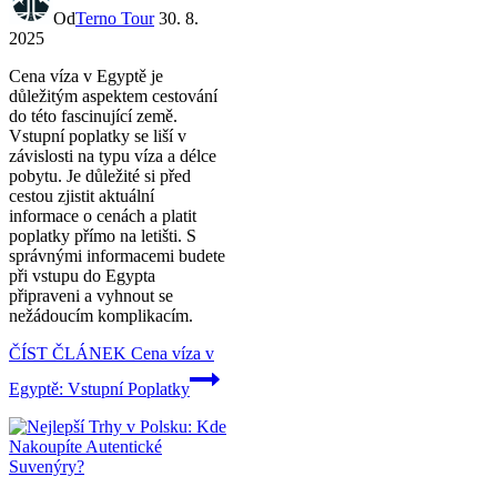
Od
Terno Tour
30. 8.
2025
Cena víza v Egyptě je
důležitým aspektem cestování
do této fascinující země.
Vstupní poplatky se liší v
závislosti na typu víza a délce
pobytu. Je důležité si před
cestou zjistit aktuální
informace o cenách a platit
poplatky přímo na letišti. S
správnými informacemi budete
při vstupu do Egypta
připraveni a vyhnout se
nežádoucím komplikacím.
ČÍST ČLÁNEK
Cena víza v
Egyptě: Vstupní Poplatky