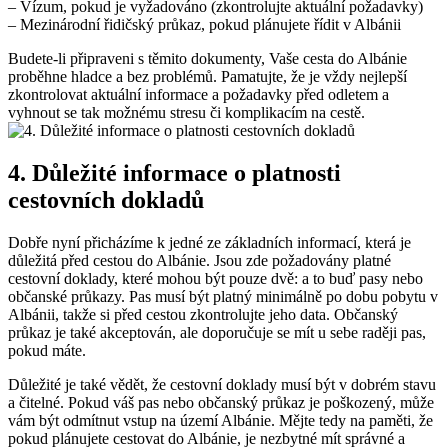
– Vízum, pokud je vyžadováno ​(zkontrolujte aktuální požadavky)
– Mezinárodní řidičský průkaz, pokud ⁢plánujete‌ řídit v Albánii
Budete-li připraveni s těmito dokumenty, Vaše cesta do Albánie
proběhne hladce a bez problémů. Pamatujte, že je vždy nejlepší
zkontrolovat⁤ aktuální informace a požadavky před odletem a
vyhnout ‍se tak možnému stresu či komplikacím na cestě.
4. Důležité informace o platnosti
‌cestovních dokladů
Dobře nyní přicházíme k jedné ze základních informací, která je
důležitá před cestou do Albánie. Jsou zde požadovány platné
cestovní doklady, které mohou být pouze dvě: a to buď pasy nebo
občanské průkazy. Pas ⁢musí být platný minimálně po dobu ⁢pobytu v
Albánii, takže ⁢si před cestou zkontrolujte jeho data. Občanský
průkaz je⁢ také ‍akceptován, ale doporučuje se mít u sebe raději pas,
pokud máte.
Důležité je také vědět, že cestovní doklady⁣ musí být v dobrém stavu
a čitelné. Pokud váš pas nebo‌ občanský průkaz je poškozený, může
vám být odmítnut vstup na území Albánie. Mějte tedy na paměti, že
pokud plánujete cestovat do Albánie, je nezbytné mít správné a