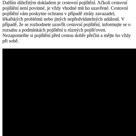
Dalším důležitým dokladem je cestovní pojištění. Ačkoli cestovní
⁣pojištění není povinné, je vždy vhodné mít ‍ho uzavřené. Cestovní
⁢pojištění vám poskytne ochranu v případě ztráty zavazadel,
lékařských problémů nebo ⁢jiných nepředvídatelných událostí. V
případě, že se rozhodnete uzavřít cestovní⁢ pojištění, informujte se o
rozsahu a podmínkách pojištění‍ u různých pojišťoven.
Nezapomeňte ​si pojištění ​před cestou dobře přečíst a mějte ‌ho vždy
při sobě.