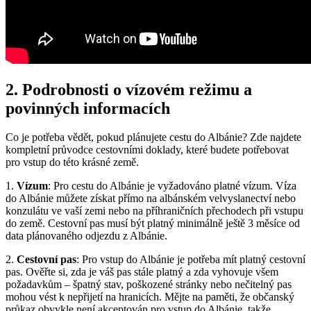
2. Podrobnosti o vízovém režimu a
povinných informacích
Co je potřeba vědět, ⁤pokud plánujete cestu do Albánie? Zde najdete
kompletní průvodce cestovními doklady, které budete potřebovat
pro vstup do této krásné země.
1.
Vízum
: Pro​ cestu⁣ do ⁤Albánie je vyžadováno platné vízum. Víza
do Albánie můžete získat přímo na albánském velvyslanectví nebo
konzulátu ve ⁢vaší zemi nebo na příhraničních přechodech při vstupu
do ⁤země. Cestovní pas musí ‌být ​platný minimálně ještě 3 měsíce od
data​ plánovaného odjezdu z Albánie.
2.
Cestovní pas
: Pro vstup do Albánie je potřeba mít platný cestovní
pas. Ověřte si, zda je váš pas stále platný a zda vyhovuje všem
požadavkům – špatný stav,⁢ poškozené​ stránky nebo nečitelný pas
mohou vést k nepřijetí na hranicích. Mějte‍ na ‍paměti, že občanský
průkaz obvykle není akceptován pro vstup do Albánie, takže