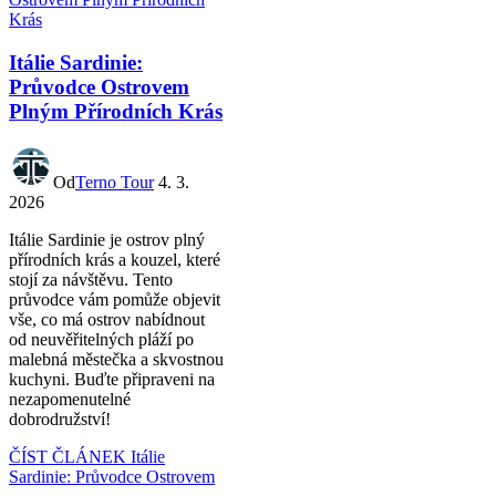
Itálie Sardinie:
Průvodce Ostrovem
Plným Přírodních Krás
Od
Terno Tour
4. 3.
2026
Itálie Sardinie je ostrov plný
přírodních krás a kouzel, které
stojí za návštěvu. Tento
průvodce vám pomůže objevit
vše, co má ostrov nabídnout
od neuvěřitelných pláží po
malebná městečka a skvostnou
kuchyni. Buďte připraveni na
nezapomenutelné
dobrodružství!
ČÍST ČLÁNEK
Itálie
Sardinie: Průvodce Ostrovem