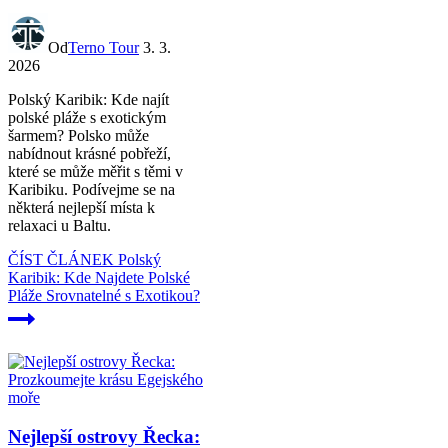
Od
Terno Tour
3. 3.
2026
Polský Karibik: Kde najít
polské pláže s exotickým
šarmem? Polsko může
nabídnout krásné pobřeží,
které se může měřit s těmi v
Karibiku. Podívejme se na
některá nejlepší místa k
relaxaci u Baltu.
ČÍST ČLÁNEK
Polský
Karibik: Kde Najdete Polské
Pláže Srovnatelné s Exotikou?
Nejlepší ostrovy Řecka: