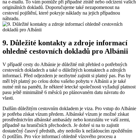
na e-mailu.‍ To vám pomůže při případné ztrátě nebo odcizení vašich
originálních dokladů. Doporučujeme také nezapomenout na
⁤cestovní pojištění, které pokryje náklady ​na jejich případnou
náhradu.
9. Důležité kontakty a zdroje informací
ohledně cestovních dokladů pro Albánii
V ‍případě cesty do Albánie je⁢ důležité mít přehled o ⁣potřebných
cestovních dokladech a také o⁢ důležitých kontaktech ⁤a ⁤zdrojích
informací. Před odjezdem je nezbytné zajistit si platný pas. Pas by
měl být platný po celou dobu vašeho pobytu v Albánii a⁣ je‍ také⁢
nutné mít na paměti, že některé letecké společnosti vyžadují platnost
‍pasu ještě minimálně 6⁤ měsíců po ⁢plánovaném datu návratu do
vlasti.
Dalším důležitým cestovním dokladem je viza. Pro vstup ⁢do Albánie
je potřeba získat vízum předem. Albánské vízum je možné získat
prostřednictvím albánské ambasády nebo konzulátu ve vaší zemi,
případně na hraničních přechodech. Je dobré si na to zajistit
⁤dostatečný časový předstih, aby nedošlo k nežádoucím zpožděním
či potížím. Pro ‌více informací ohledně vízového procesu a