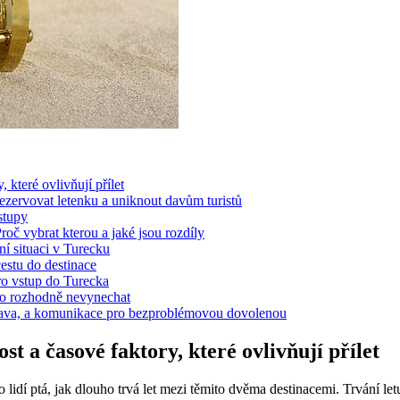
 které ovlivňují přílet
rezervovat letenku a uniknout davům turistů
stupy
roč vybrat kterou a jaké jsou rozdíly
í situaci v Turecku
cestu do destinace
ro vstup do Turecka
co rozhodně nevynechat
oprava, a komunikace pro bezproblémovou dovolenou
t a časové faktory, které ovlivňují přílet
 lidí ptá, jak dlouho trvá let mezi těmito dvěma destinacemi. Trvání l