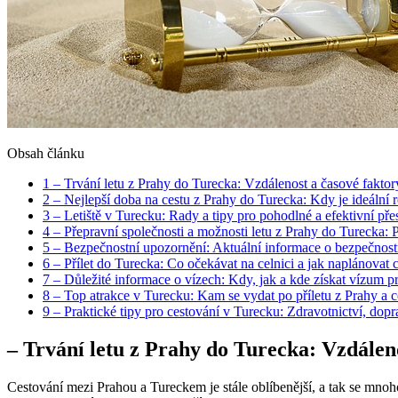
Obsah článku
1
– Trvání letu z Prahy do Turecka: Vzdálenost a časové faktory,
2
– Nejlepší doba na cestu z Prahy do Turecka: Kdy je ideální 
3
– Letiště v Turecku: Rady a tipy pro pohodlné a efektivní pře
4
– Přepravní společnosti a možnosti letu z Prahy do Turecka: P
5
– Bezpečnostní upozornění: Aktuální informace o bezpečnostn
6
– Přílet do Turecka: Co očekávat na celnici a jak naplánovat 
7
– Důležité informace o vízech: Kdy, jak a kde získat vízum p
8
– Top atrakce v Turecku: Kam se vydat po příletu z Prahy a 
9
– Praktické tipy pro cestování v Turecku: Zdravotnictví, d
– Trvání letu z Prahy do Turecka: Vzdálenos
Cestování mezi Prahou a Tureckem je stále oblíbenější, a tak se mnoho