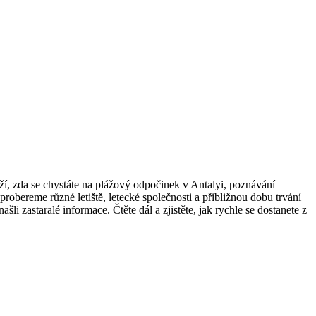
ží, zda se chystáte na plážový odpočinek v Antalyi, poznávání
obereme různé letiště, letecké společnosti a přibližnou dobu trvání
šli zastaralé informace. Čtěte dál a zjistěte, jak rychle se dostanete z