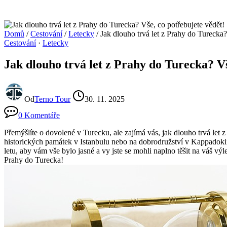
Domů
/
Cestování
/
Letecky
/
Jak dlouho trvá let z Prahy do Turecka?
Cestování
·
Letecky
Jak dlouho trvá let z Prahy do Turecka? Vš
Od
Terno Tour
30. 11. 2025
0 Komentáře
Přemýšlíte o dovolené v Turecku, ale zajímá vás, jak dlouho trvá let 
historických památek v Istanbulu nebo na dobrodružství v Kappadokii,
letu, aby vám vše bylo jasné a vy jste se mohli naplno těšit na váš výle
Prahy do Turecka!