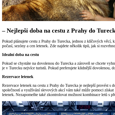
– Nejlepší doba na cestu z Prahy do Tureck
Pokud plánujete cestu z Prahy do Turecka, jednou z klíčových věcí, kte
počasí, sezóny a cen letenek. Zde najdete několik tipů, jak si rozvrhn
Idealní doba na cestu
Pokud se chystáte na dovolenou do Turecka a zároveň se chcete vyhno
je v Turecku nejvíce turistů. Pokud preferujete klidnější dovolenou, d
Rezervace letenek
Rezervace letenek na cestu z Prahy do Turecka je nejlepší provést s do
společností a využívání slevových akcí vám také může pomoci získat l
letenek. Nezapomeňte také zkontrolovat možnost kombinace letů s pře