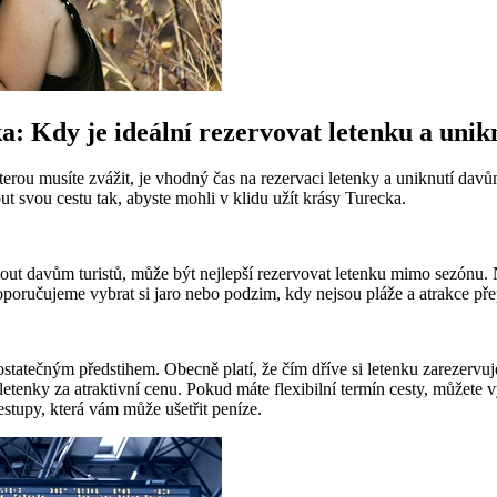
a: Kdy je ideální rezervovat letenku a uni
rou musíte zvážit, je vhodný čas na rezervaci letenky a uniknutí davům 
out svou cestu tak, abyste mohli v klidu užít krásy Turecka.
ut davům turistů, může být nejlepší rezervovat letenku mimo sezónu. Ne
oporučujeme vybrat si jaro nebo podzim, kdy nejsou pláže a atrakce přep
statečným předstihem. Obecně platí, že čím dříve si letenku zarezervuje
etenky za atraktivní cenu. Pokud máte flexibilní termín cesty, můžete v
stupy, která vám může ušetřit peníze.