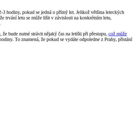
3 hodiny, pokud se jedná o přímý let. Jelikož většina leteckých
e trvání letu se může lišit v závislosti na konkrétním letu,
.
e bude nutné strávit nějaký čas na letišti při přestupu,
což může
ě hodiny. To znamená, že pokud se vydáte odpoledne z Prahy, přistání