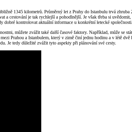
ližně 1345 kilometrů. Průměrný let z Prahy do Istanbulu trvá zhruba 2-
 a cestování je tak rychlejší a pohodlnější. Je však třeba si uvědomit, ž
y dobré kontrolovat aktuální informace u konkrétní letecké společnosti
tmi, můžete zvážit také další časové faktory. Například, může se stát, ž
l mezi Prahou a Istanbulem, který v zimě činí jednu hodinu a v létě dv
. Je tedy důležité zvážit tyto aspekty při plánování své cesty.