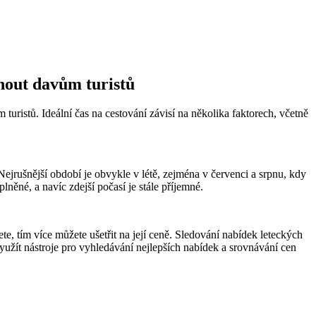
knout davům turistů
turistů. Ideální čas na cestování závisí na několika faktorech, včetně
jrušnější období je obvykle v létě, zejména v červenci a srpnu, kdy
lněné, a navíc zdejší počasí je stále příjemné.
te, tím více můžete ušetřit na její ceně. Sledování nabídek leteckých
yužít nástroje pro vyhledávání nejlepších nabídek a srovnávání cen