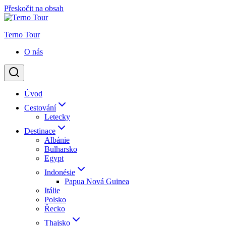
Přeskočit na obsah
Terno Tour
O nás
Úvod
Cestování
Letecky
Destinace
Albánie
Bulharsko
Egypt
Indonésie
Papua Nová Guinea
Itálie
Polsko
Řecko
Thajsko