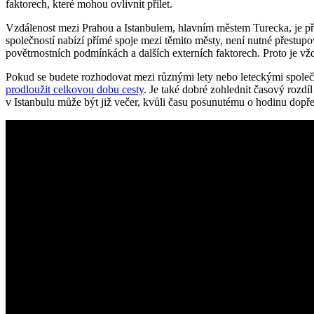
faktorech, které mohou ovlivnit přílet.
Vzdálenost mezi Prahou a Istanbulem, hlavním městem Turecka, je přib
společností nabízí přímé spoje mezi těmito městy, není nutné přestupovat
povětrnostních podmínkách a dalších externích faktorech. Proto je vžd
Pokud se budete rozhodovat mezi různými lety nebo leteckými společnos
prodloužit celkovou dobu cesty
. Je také dobré zohlednit časový rozdí
v Istanbulu může být již večer, kvůli času posunutému o hodinu dopředu