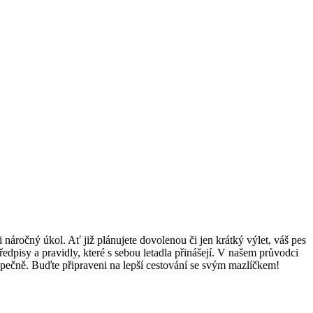
náročný úkol. Ať již plánujete dovolenou či jen krátký výlet, váš pes
edpisy a pravidly, které s sebou letadla přinášejí. V našem průvodci
bezpečně. Buďte připraveni na lepší cestování se svým mazlíčkem!