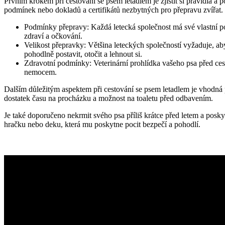
Prvním krokem při cestování se psem letadlem je zjistit si pravidla a 
podmínek nebo dokladů a certifikátů nezbytných pro přepravu zvířat.
Podmínky přepravy: Každá letecká společnost má své vlastní po
zdraví a očkování.
Velikost přepravky: Většina leteckých společností vyžaduje, ab
pohodlně postavit, otočit a lehnout si.
Zdravotní podmínky: Veterinární prohlídka vašeho psa před cesto
nemocem.
Dalším důležitým aspektem při cestování se psem letadlem je vhodná př
dostatek času na procházku a možnost na toaletu před odbavením.
Je také doporučeno nekrmit svého psa příliš krátce před letem a posk
hračku nebo deku, která mu poskytne pocit bezpečí a pohodlí.