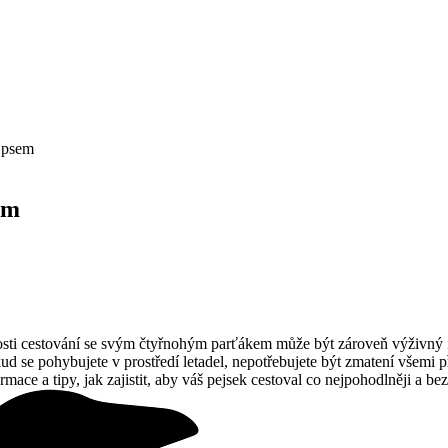
e psem
em
osti cestování se svým čtyřnohým parťákem může být zároveň výživný i 
 se pohybujete v prostředí letadel, nepotřebujete být zmatení všemi př
mace a tipy, jak zajistit, aby váš pejsek cestoval co nejpohodlněji a 