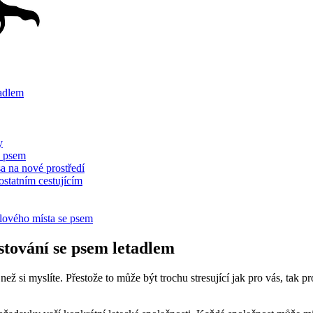
tadlem
y
e psem
sa na nové prostředí
ostatním cestujícím
cílového místa se psem
stování se psem letadlem
 než si myslíte. Přestože to může být trochu stresující jak pro vás, ta