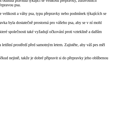
 odlišná pravidla týkající se velikosti přepravky, zdravotních
řepravou psa.
 velikosti a váhy psa, typu přepravky nebo podmínek týkajících se
ravka byla dostatečně prostorná pro vášeho psa, aby se v ní mohl
které společnosti také vyžadují očkování proti vzteklině a dalším
letištní prostředí před samotným letem. Zajistěte, aby váš pes měl
ud nejistě, takže je dobré připravit si do přepravky jeho oblíbenou