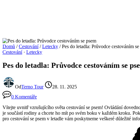
Domů
/
Cestování
/
Letecky
/
Pes do letadla: Průvodce cestováním s
Cestování
·
Letecky
Pes do letadla: Průvodce cestováním se ps
Od
Terno Tour
28. 11. 2025
0 Komentáře
Vítejte uvnitř vzrušujícího světa cestování se psem! Ovládání dovedn
je součástí rodiny a chcete ho mít po svém boku v každém kroku. Pokud
pro cestování se psem v letadle vám poskytneme veškeré důležité infor