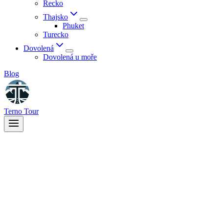
Řecko
Thajsko
Phuket
Turecko
Dovolená
Dovolená u moře
Blog
Terno Tour