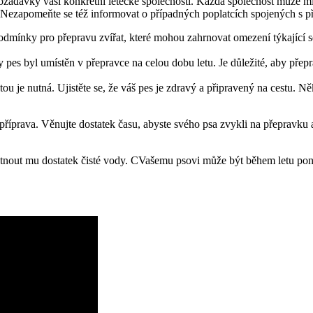
požadavky vaší konkrétní letecké společnosti. Každá společnost může mít
 Nezapomeňte se též informovat o případných poplatcích spojených s p
dmínky pro přepravu zvířat, které mohou zahrnovat omezení týkající se
y pes byl umístěn v přepravce na celou dobu letu. Je důležité, aby přep
u je nutná. Ujistěte se, že váš pes je zdravý a připravený na cestu. Ně
íprava. Věnujte dostatek času, abyste svého psa zvykli na přepravku a 
ytnout mu dostatek čisté vody. CVašemu psovi může být během letu poněk