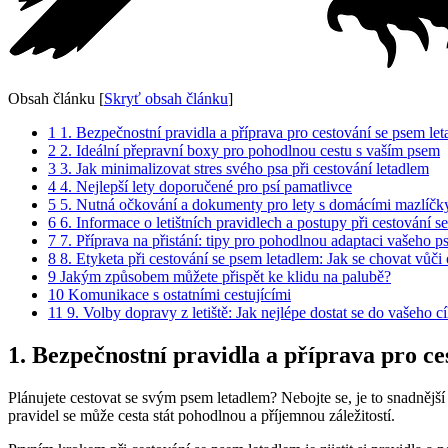
Obsah článku
[
Skryť obsah článku
]
1
1. Bezpečnostní pravidla a příprava pro cestování se psem le
2
2. Ideální přepravní boxy pro pohodlnou cestu s vaším psem
3
3. Jak minimalizovat stres svého psa při cestování letadlem
4
4. Nejlepší lety doporučené pro psí pamatlivce
5
5. Nutná očkování a dokumenty pro lety s domácími mazlíčk
6
6. Informace o letištních pravidlech a postupy při cestování s
7
7. Příprava na přistání: tipy pro pohodlnou adaptaci vašeho p
8
8. Etyketa při cestování se psem letadlem: Jak se chovat vůči 
9
Jakým způsobem můžete přispět ke klidu na palubě?
10
Komunikace s ostatními cestujícími
11
9. Volby dopravy z letiště: Jak nejlépe dostat se do vašeho 
1. Bezpečnostní pravidla a příprava pro ce
Plánujete cestovat se svým psem letadlem? Nebojte se, je to snadnější
pravidel se může cesta stát pohodlnou a příjemnou záležitostí.