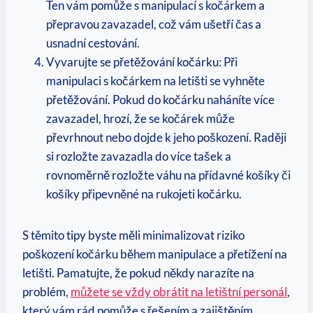
Ten vám pomůže s manipulací s kočárkem a
přepravou zavazadel, což vám ušetří čas a
usnadní cestování.
Vyvarujte se přetěžování kočárku: Při
manipulaci s kočárkem na letišti se vyhněte
přetěžování. Pokud do kočárku naháníte více
zavazadel, hrozí, že se kočárek může
převrhnout nebo dojde k jeho poškození. Raději
si rozložte zavazadla do více tašek a
rovnoměrně rozložte váhu na přídavné košíky či
košíky připevněné na rukojeti kočárku.
S těmito tipy byste měli minimalizovat riziko
poškození kočárku během manipulace a přetížení na
letišti. Pamatujte, že pokud někdy narazíte na
problém,
můžete se vždy obrátit na letištní personál
,
který vám rád pomůže s řešením a zajištěním