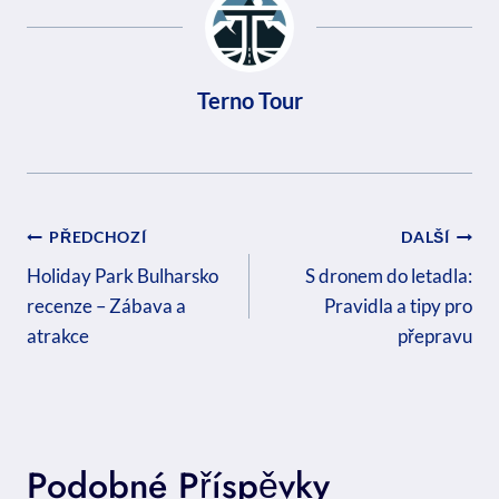
Terno Tour
Navigace
PŘEDCHOZÍ
DALŠÍ
Pro
Holiday Park Bulharsko
S dronem do letadla:
recenze – Zábava a
Pravidla a tipy pro
Příspěvek
atrakce
přepravu
Podobné Příspěvky