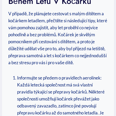
Během Letu V Kočárku
V případě, že plánujete cestovat s malým dítětem a
kočárkem letadlem, přečtěte si následující tipy, které
vám pomohou zajistit, aby let proběhl co nejvíce
pohodlně a bez problémů. Kočárek je skvělým
pomocníkem při cestování s dítětem, a proto je
důležité udělat vše pro to, aby byl příjezd na letiště,
přeprava samotná a let s kočárkem co nejjednodušší
a bez stresu pro vás i pro vaše dítě.
Informujte se předem o pravidlech aerolinek:
Každá letecká společnost má svá vlastní
pravidla týkající se přepravy kočárků. Některé
společnosti umožňují kočárek převážet jako
odbavený zavazadlo, zatímco jiné povolují
přepravu kočárku až do samotného letadla. Je