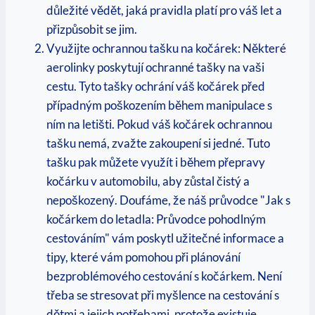
důležité vědět, jaká pravidla platí pro váš let a
přizpůsobit se jim.
Využijte ochrannou tašku na kočárek: Některé
aerolinky poskytují ochranné tašky na vaši
cestu. Tyto tašky ochrání váš kočárek před
případným poškozením během manipulace s
ním na letišti. Pokud váš kočárek ochrannou
tašku nemá, zvažte zakoupení si jedné. Tuto
tašku pak můžete využít i během přepravy
kočárku v automobilu, aby zůstal čistý a
nepoškozený. Doufáme, že náš průvodce "Jak s
kočárkem do letadla: Průvodce pohodlným
cestováním" vám poskytl užitečné informace a
tipy, které vám pomohou při plánování
bezproblémového cestování s kočárkem. Není
třeba se stresovat při myšlence na cestování s
dětmi a jejich potřebami, protože existuje