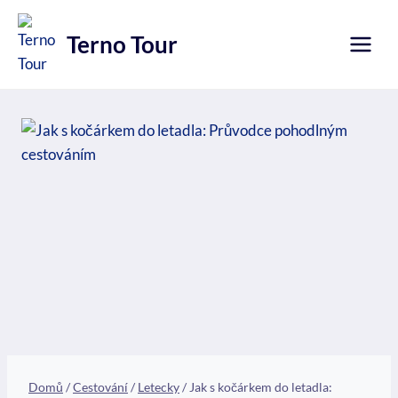
Přeskočit
na
Terno Tour
obsah
Domů
/
Cestování
/
Letecky
/
Jak s kočárkem do letadla: