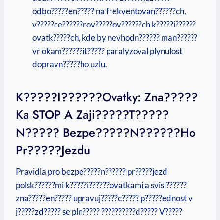
odbo?????en????? na frekventovan??????ch,
v?????ce??????rov?????ov??????ch k?????i??????
ovatk?????ch, kde by nevhodn?????? man??????
vr okam??????it????? paralyzoval plynulost
dopravn?????ho uzlu.
K?????i??????ovatky: Zna?????
Ka STOP A Zaji?????t?????
N????? Bezpe?????n??????ho
Pr?????jezdu
Pravidla pro bezpe?????n?????? pr?????jezd
polsk??????mi k?????i??????ovatkami a svisl??????
zna?????en????? upravuj?????c????? p?????ednost v
j?????zd????? se pln????? ??????????d????? V?????