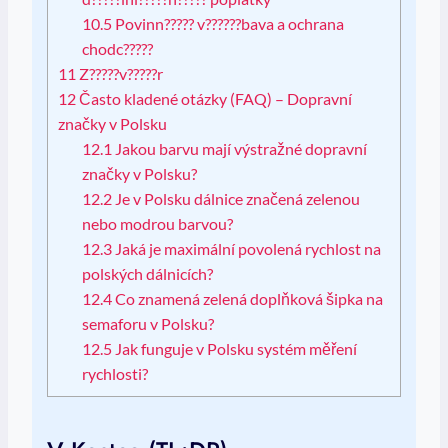
10.5
Povinn????? v??????bava a ochrana
chodc?????
11
Z?????v?????r
12
Často kladené otázky (FAQ) – Dopravní
značky v Polsku
12.1
Jakou barvu mají výstražné dopravní
značky v Polsku?
12.2
Je v Polsku dálnice značená zelenou
nebo modrou barvou?
12.3
Jaká je maximální povolená rychlost na
polských dálnicích?
12.4
Co znamená zelená doplňková šipka na
semaforu v Polsku?
12.5
Jak funguje v Polsku systém měření
rychlosti?