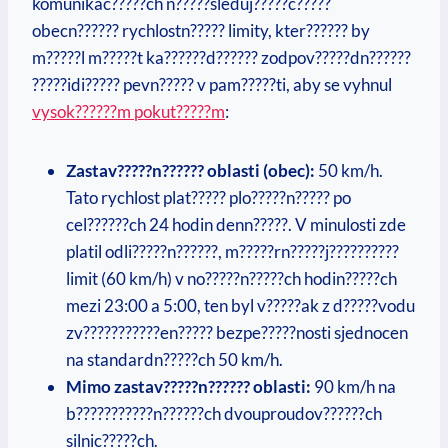
komunikac?????ch n?????sleduj?????c?????
obecn?????? rychlostn????? limity, kter?????? by
m?????l m?????t ka??????d?????? zodpov?????dn??????
?????idi????? pevn????? v pam?????ti, aby se vyhnul
vysok??????m pokut?????m
:
Zastav?????n?????? oblasti (obec):
50 km/h.
Tato rychlost plat????? plo?????n????? po
cel??????ch 24 hodin denn?????. V minulosti zde
platil odli?????n??????, m?????rn?????j??????????
limit (60 km/h) v no?????n?????ch hodin?????ch
mezi 23:00 a 5:00, ten byl v?????ak z d?????vodu
zv???????????en????? bezpe?????nosti sjednocen
na standardn?????ch 50 km/h.
Mimo zastav?????n?????? oblasti:
90 km/h na
b???????????n??????ch dvouproudov??????ch
silnic?????ch.