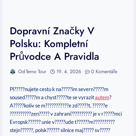
Dopravní Značky V
Polsku: Kompletní
Průvodce A Pravidla
Od
Terno Tour
19. 4. 2026
0 Komentáře
Pl?????nujete cestu k na?????im severn?????m
soused?????m a chyst?????te se vyrazit
autem
?
A?????koliv se m???????????e zd?????t, ??????e
??????????zen????? v zahrani?????????? je v r?????mci
Evropsk?????? unie v?????ude t??????m??????????
stejn??????, polsk?????? silnice maj????? sv?????