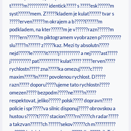
t??????m?????????? identick????? s ?????esk??????m
syst??????mem. Z?????kladem je kulat?????? tvar s
?????erven??????m okrajem a b?????l??????m
podkladem, na kter??????m je v??????razn??????m
?????ern??????m piktogramem vyobrazen p??????????
slu?????n?????? z?????kaz. Mezi ty absolutn?????
nejd?????le??????it?????j?????????? a nej?????ast?????
j?????????? pat?????????? kulat????? ?????erven?????
rychlostn????? zna?????ka omezuj?????c?????
maxim?????ln????? povolenou rychlost. D?????
razn????? doporu?????ujeme tato rychlostn?????
omezen????? bezpodm?????ne?????n?????
respektovat, jeliko?????? polsk????? dopravn?????
policie i spr?????va silnic disponuj????? obrovskou a
hustou s?????t????? stacion?????rn?????ch radar?????
a takzvan??????ch ??????sekov??????ch m??????????