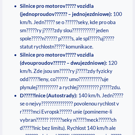
Silnice pro motorov????? vozidla
(jednoproudov?????? – jednojezdniowe):
100
km/h. Jedn????? se o ??????seky, kde pro oba
sm?????ry j?????zdy slou??????????? jeden
spole?????n?????? p?????s, ale spl?????uj?????
statut rychlostn????? komunikace.
Silnice pro motorov????? vozidla
(dvouproudov?????? – dwujezdniowe):
120
km/h. Zde jsou sm?????ry j?????zdy fyzicky
odd?????leny, co?????? umo???????????uje
plynulej?????????? a rychlej?????????? j?????zdu.
D?????lnice (Autostrady):
140 km/h. Jedn?????
se o nejvy??????????????? povolenou rychlost v
r?????mci Evropsk?????? unie (pomineme-li
vybran?????? ??????seky n?????meck??????ch
d?????lnic bez limitu). Rychlost 140 km/h ale