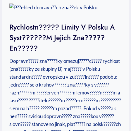
Rychlostn????? Limity V Polsku A
Syst??????m Jejich Zna?????
En?????
Dopravn????? zna?????ky omezuj?????c????? rychlost
(zna?????ky ze skupiny B) maj????? v Polsku
standardn????? evropskou vizu?????ln????? podobu:
jedn????? se o kruhov?????? zna?????ky s v??????
razn??????m ?????erven??????m lemov?????n?????m a
jasn????? ?????iteln??????m ?????ern??????m ??????????
slem na b?????l??????m pozad?????. Pokud v?????ak
nen????? svislou dopravn????? zna?????kou v??????
slovn????? stanoveno jinak, plat????? na polsk??????ch