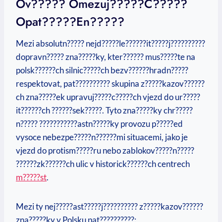
Ov????? Omezuj?????c?????
Opat?????en?????
Mezi absolutn????? nejd?????le??????it?????j??????????
dopravn????? zna?????ky, kter?????? mus?????te na
polsk??????ch silnic?????ch bezv??????hradn?????
respektovat, pat?????????? skupina z?????kazov??????
ch zna?????ek upravuj?????c?????ch vjezd do ur?????
it??????ch ??????sek?????. Tyto zna?????ky chr?????
n????? ???????????astn?????ky provozu p?????ed
vysoce nebezpe?????n??????mi situacemi, jako je
vjezd do protism?????ru nebo zablokov?????n?????
??????zk??????ch ulic v historick??????ch centrech
m?????st
.
Mezi ty nej?????ast?????j?????????? z?????kazov??????
zna?????ky v Polsku pat??????????: