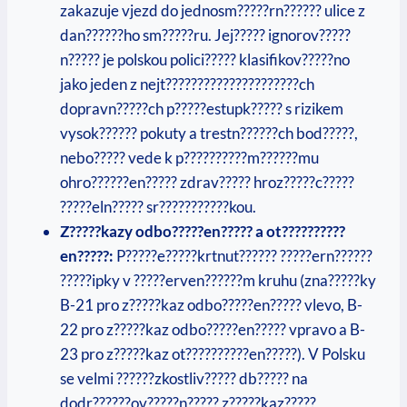
zakazuje vjezd do jednosm?????rn?????? ulice z
dan??????ho sm?????ru. Jej????? ignorov?????
n????? je polskou polici????? klasifikov?????no
jako jeden z nejt?????????????????????ch
dopravn?????ch p?????estupk????? s rizikem
vysok?????? pokuty a trestn??????ch bod?????,
nebo????? vede k p??????????m??????mu
ohro??????en????? zdrav????? hroz?????c?????
?????eln????? sr???????????kou.
Z?????kazy odbo?????en????? a ot??????????
en?????:
P?????e?????krtnut?????? ?????ern??????
?????ipky v ?????erven??????m kruhu (zna?????ky
B-21 pro z?????kaz odbo?????en????? vlevo, B-
22 pro z?????kaz odbo?????en????? vpravo a B-
23 pro z?????kaz ot??????????en?????). V Polsku
se velmi ??????zkostliv????? db????? na
dodr??????ov?????n????? z?????kaz?????