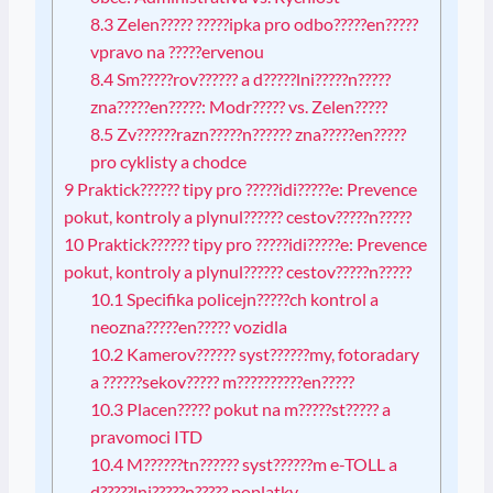
8.3
Zelen????? ?????ipka pro odbo?????en?????
vpravo na ?????ervenou
8.4
Sm?????rov?????? a d?????lni?????n?????
zna?????en?????: Modr????? vs. Zelen?????
8.5
Zv??????razn?????n?????? zna?????en?????
pro cyklisty a chodce
9
Praktick?????? tipy pro ?????idi?????e: Prevence
pokut, kontroly a plynul?????? cestov?????n?????
10
Praktick?????? tipy pro ?????idi?????e: Prevence
pokut, kontroly a plynul?????? cestov?????n?????
10.1
Specifika policejn?????ch kontrol a
neozna?????en????? vozidla
10.2
Kamerov?????? syst??????my, fotoradary
a ??????sekov????? m??????????en?????
10.3
Placen????? pokut na m?????st????? a
pravomoci ITD
10.4
M??????tn?????? syst??????m e-TOLL a
d?????lni?????n????? poplatky