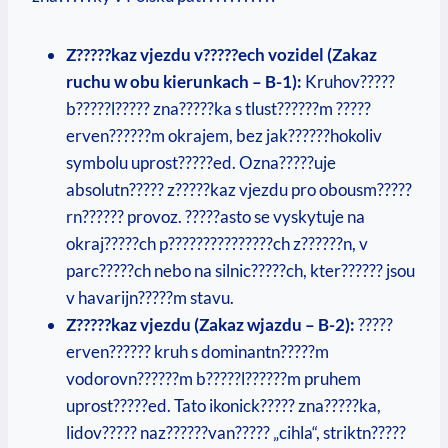
Z?????kaz vjezdu v?????ech vozidel (Zakaz
ruchu w obu kierunkach – B-1):
Kruhov?????
b?????l????? zna?????ka s tlust??????m ?????
erven??????m okrajem, bez jak??????hokoliv
symbolu uprost?????ed. Ozna?????uje
absolutn????? z?????kaz vjezdu pro obousm?????
rn?????? provoz. ?????asto se vyskytuje na
okraj?????ch p???????????????ch z??????n, v
parc?????ch nebo na silnic?????ch, kter?????? jsou
v havarijn?????m stavu.
Z?????kaz vjezdu (Zakaz wjazdu – B-2):
?????
erven?????? kruh s dominantn?????m
vodorovn??????m b?????l??????m pruhem
uprost?????ed. Tato ikonick????? zna?????ka,
lidov????? naz??????van????? „cihla“, striktn?????