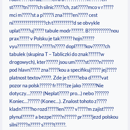
st?????tn?????ch silnic?????ch, zat?????mco v r?????
mci m?????st a p?????i zna?????en????? cest
ni????????????????ch t??????????d se obvykle
uplat?????uj????? tabule modr??????. B???????????nou
prax????? v Polsku je tak?????? hojn??????
vyu???????????v?????n????? dopl?????kov??????ch
tabulek (skupina T – Tabliczki do znak??????w
drogowych), kter?????? jsou um?????st?????n??????
pod hlavn????? zna?????kou a specifikuj????? jej?????
platnost textov?????. Zde je t?????eba d?????vat
pozor na polsk?????? fr?????ze jako ???????Nie
dotyczy…?????? (Neplat????? pro…) nebo ???????
Koniec…?????? (Konec…). Znalost tohoto z?????
kladn?????ho rozd?????len????? v?????m zajist?????
plynul?????? a bezpe?????n?????? pr?????jezd polskou
silni?????n????? s?????t?????.