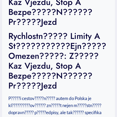
Kaz Vjezdu, Stop A
Bezpe?????n??????
Pr?????jezd
Rychlostn????? Limity A
St???????????ejn?????
Omezen?????: Z?????
Kaz Vjezdu, Stop A
Bezpe?????n??????
Pr?????jezd
P?????i cestov?????n????? autem do Polska je
kl??????????ov?????? zn?????t nejen m?????stn?????
dopravn????? p?????edpisy, ale tak?????? specifika