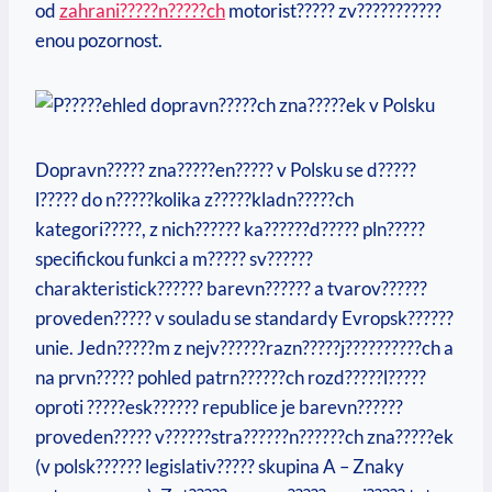
od
zahrani?????n?????ch
motorist????? zv???????????
enou pozornost.
Dopravn????? zna?????en????? v Polsku se d?????
l????? do n?????kolika z?????kladn?????ch
kategori?????, z nich?????? ka??????d????? pln?????
specifickou funkci a m????? sv??????
charakteristick?????? barevn?????? a tvarov??????
proveden????? v souladu se standardy Evropsk??????
unie. Jedn?????m z nejv??????razn?????j??????????ch a
na prvn????? pohled patrn??????ch rozd?????l?????
oproti ?????esk?????? republice je barevn??????
proveden????? v??????stra??????n??????ch zna?????ek
(v polsk?????? legislativ????? skupina A – Znaky