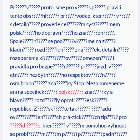
Pr?????v????? proto jsme pro v?????s p?????ipravili
tento obs?????hl?????? pr?????vodce, kter?????? v?????
s detailn????? provede cel??????m syst??????mem
polsk??????ho dopravn?????ho zna?????en?????.
Spole?????n????? se pod?????v?????me na z?????
kladn????? rozd?????len????? zna?????ek, detailn?????
rozebereme kl??????????ov????? omezen????? i
pravidla pro bezpe?????n?????? pr?????jezd, v?????
etn????? nezbytn??????ho respektov?????n?????
osmihrann?????? zna?????ky Stop. Nezapomeneme
ani na specifick??????
polsk??????
zna?????ky a
hlavn????? rozd?????ly oproti ?????esk??????
republice. Z?????sk?????te tak?????? ?????adu
ov??????????en??????ch praktick??????ch tip????? pro
?????idi?????e
, kter?????? v?????m pomohou vyhnout
se probl??????m?????m p?????i p??????????padn??????