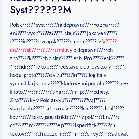
Syst??????m
Polsk?????? syst??????m dopravn?????ho zna?????
en????? vych?????z?????, stejn????? jako ve v?????
t?????in????? evropsk??????ch zem?????, z
V?????
de?????sk?????? ??????mluvy
o dopravn?????ch
zna?????k?????ch a sign?????lech. Pro ?????esk??????
?????idi?????e to p?????edstavuje obrovskou v??????
hodu, proto??????e vizu?????ln????? logika a
symbolika jsou v z?????kladu velmi podobn??????, ne-
li toto??????n?????? s na?????imi p?????edpisy.
Zna?????ky v Polsku vyu???????????vaj?????
standardn????? latinku a ve?????ker?????? dopl?????
kov?????? texty jsou striktn????? v pol?????tin?????,
co?????? m???????????e p?????i specifick??????ch
textov??????ch upozorn?????n?????ch vy??????adovat