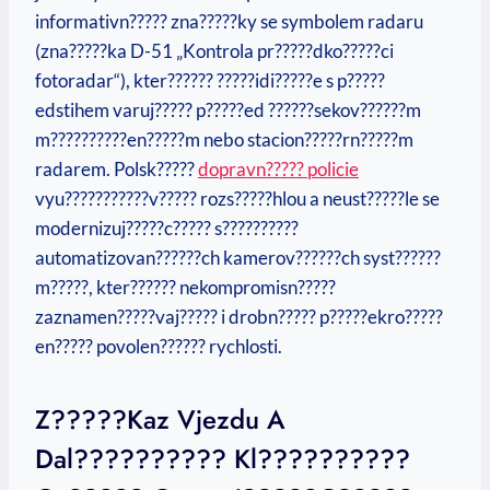
informativn????? zna?????ky se symbolem radaru
(zna?????ka D-51 „Kontrola pr?????dko?????ci
fotoradar“), kter?????? ?????idi?????e s p?????
edstihem varuj????? p?????ed ??????sekov??????m
m??????????en?????m nebo stacion?????rn?????m
radarem. Polsk?????
dopravn????? policie
vyu???????????v????? rozs?????hlou a neust?????le se
modernizuj?????c????? s??????????
automatizovan??????ch kamerov??????ch syst??????
m?????, kter?????? nekompromisn?????
zaznamen?????vaj????? i drobn????? p?????ekro?????
en????? povolen?????? rychlosti.
Z?????kaz Vjezdu A
Dal?????????? Kl??????????