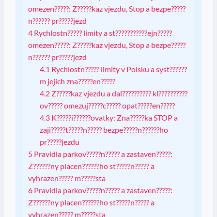
omezen?????: Z?????kaz vjezdu, Stop a bezpe?????
n?????? pr?????jezd
4
Rychlostn????? limity a st???????????ejn?????
omezen?????: Z?????kaz vjezdu, Stop a bezpe?????
n?????? pr?????jezd
4.1
Rychlostn????? limity v Polsku a syst??????
m jejich zna?????en?????
4.2
Z?????kaz vjezdu a dal?????????? kl??????????
ov????? omezuj?????c????? opat?????en?????
4.3
K?????i??????ovatky: Zna?????ka STOP a
zaji?????t?????n????? bezpe?????n??????ho
pr?????jezdu
5
Pravidla parkov?????n????? a zastaven?????:
Z??????ny placen??????ho st?????n????? a
vyhrazen????? m?????sta
6
Pravidla parkov?????n????? a zastaven?????:
Z??????ny placen??????ho st?????n????? a
vyhrazen????? m?????sta