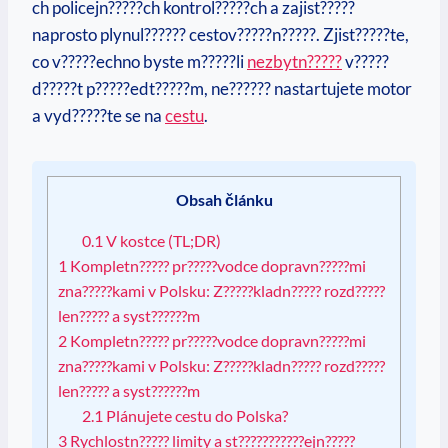
ch policejn?????ch kontrol?????ch a zajist?????
naprosto plynul?????? cestov?????n?????. Zjist?????te,
co v?????echno byste m?????li
nezbytn?????
v?????
d?????t p?????edt?????m, ne?????? nastartujete motor
a vyd?????te se na
cestu
.
Obsah článku
0.1
V kostce (TL;DR)
1
Kompletn????? pr?????vodce dopravn?????mi
zna?????kami v Polsku: Z?????kladn????? rozd?????
len????? a syst??????m
2
Kompletn????? pr?????vodce dopravn?????mi
zna?????kami v Polsku: Z?????kladn????? rozd?????
len????? a syst??????m
2.1
Plánujete cestu do Polska?
3
Rychlostn????? limity a st???????????ejn?????