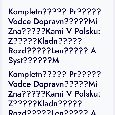
Kompletn????? Pr?????
Vodce Dopravn?????mi
Zna?????kami V Polsku:
Z?????kladn?????
Rozd?????len????? A
Syst??????m
Kompletn????? Pr?????
Vodce Dopravn?????mi
Zna?????kami V Polsku:
Z?????kladn?????
Rozd?????len????? A