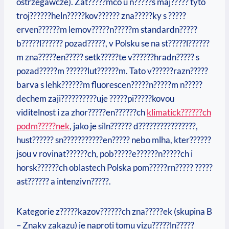
ostrzegawcze). Zat?????mco u n?????s maj????? tyto
troj??????heln?????kov?????? zna?????ky s ?????
erven??????m lemov?????n?????m standardn?????
b?????l?????? pozad?????, v Polsku se na st?????l??????
m zna?????en????? setk?????te v??????hradn????? s
pozad?????m ??????lut??????m. Tato v??????razn?????
barva s lehk??????m fluorescen?????n?????m n?????
dechem zaji??????????uje ?????pi?????kovou
viditelnost i za zhor?????en??????ch
klimatick??????ch
podm?????nek
, jako je siln?????? d????????????????,
hust?????? sn???????????en????? nebo mlha, kter??????
jsou v rovinat??????ch, pob?????e??????n?????ch i
horsk??????ch oblastech Polska pom?????rn????? ?????
ast?????? a intenzivn?????.
Kategorie z?????kazov??????ch zna?????ek (skupina B
– Znaky zakazu) je naproti tomu vizu?????ln?????