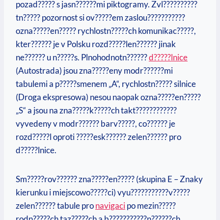
pozad????? s jasn??????mi piktogramy. Zvl??????????
tn????? pozornost si ov?????em zaslou???????????
ozna?????en????? rychlostn?????ch komunikac?????,
kter?????? je v Polsku rozd?????len?????? jinak
ne?????? u n?????s. Plnohodnotn??????
d?????lnice
(Autostrada) jsou zna?????eny modr??????mi
tabulemi a p?????smenem „A“, rychlostn????? silnice
(Droga ekspresowa) nesou naopak ozna?????en?????
„S“ a jsou na zna?????k?????ch takt????????????
vyvedeny v modr?????? barv?????, co?????? je
rozd?????l oproti ?????esk?????? zelen?????? pro
d?????lnice.
Sm?????rov?????? zna?????en????? (skupina E – Znaky
kierunku i miejscowo?????ci) vyu???????????v?????
zelen?????? tabule pro
navigaci
po mezin?????
rodn?????ch taz?????ch a b???????????n??????ch