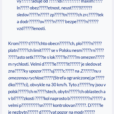
vy??????aduje od ?????idi?????????? maxim?????
ln????? obez?????etnost, neust?????l??????
sledov?????n????? zp?????tn??????ch zrc?????tek
a dodr??????ov?????n????? bezpe?????n??????
vzd?????lenosti.
Krom????? t?????chto obecn??????ch, plo?????n?????
platn??????ch limit????? se v Polsku nesm?????rn?????
?????asto setk?????te s lok?????ln?????m omezen?????
m rychlosti. Velmi d?????le??????it?????? je sledovat
zna?????ky upozor?????uj?????c????? na
Z??????nu s
omezenou rychlost?????
(Strefa ograniczonej pr?????
dko?????ci), obvykle na 30 km/h. Tyto z??????ny jsou v
polsk??????ch m?????stech, obytn??????ch oblastech a
v bl?????zkosti ?????kol naprosto b???????????n?????? a
velmi p??????????sn????? kontrolovan??????. D?????le
je nezbytn?????? d?????vat pozor na modr??????