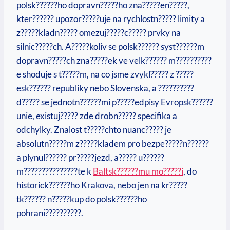
polsk??????ho dopravn?????ho zna?????en?????,
kter?????? upozor?????uje na rychlostn????? limity a
z?????kladn????? omezuj?????c????? prvky na
silnic?????ch. A?????koliv se polsk?????? syst??????m
dopravn?????ch zna?????ek ve velk?????? m??????????
e shoduje s t?????m, na co jsme zvykl????? z ?????
esk?????? republiky nebo Slovenska, a ??????????
d????? se jednotn??????mi p?????edpisy Evropsk??????
unie, existuj????? zde drobn????? specifika a
odchylky. Znalost t?????chto nuanc????? je
absolutn?????m z?????kladem pro bezpe?????n??????
a plynul?????? pr?????jezd, a????? u??????
m???????????????te k
Baltsk??????mu mo?????i
, do
historick??????ho Krakova, nebo jen na kr?????
tk?????? n?????kup do polsk??????ho
pohrani??????????.