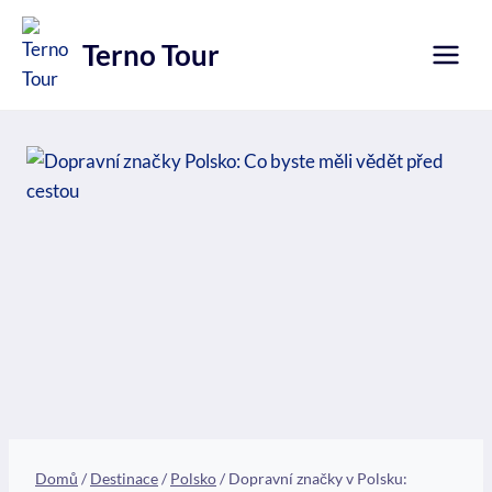
Přeskočit
na
Terno Tour
obsah
Domů
/
Destinace
/
Polsko
/
Dopravní značky v Polsku: