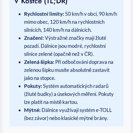
V Kostce (TL;DR)
Rychlostní limity:
50 km/h v obci, 90 km/h
mimo obec, 120 km/h na rychlostních
silnicích, 140 km/h na dálnicích.
Značení:
Výstražné značky mají žluté
pozadí. Dálnice jsou modré, rychlostní
silnice zelené (opačně než v ČR).
Zelená šipka:
Při odbočování doprava na
zelenou šipku musíte absolutně zastavit
jako na stopce.
Pokuty:
Systém automatických radarů
(žluté budky) a úsekových měření. Pokuty
lze platit na místě kartou.
Mýtné:
Dálnice využívají systém e-TOLL
(bez závor) nebo klasické mýtné brány.