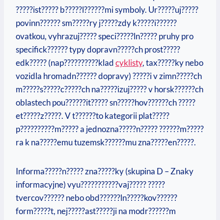
?????ist????? b?????l??????mi symboly. Ur?????uj?????
povinn?????? sm?????ry j?????zdy k?????i??????
ovatkou, vyhrazuj????? speci?????ln????? pruhy pro
specifick?????? typy dopravn?????ch prost?????
edk????? (nap??????????klad
cyklisty
, tax?????ky nebo
vozidla hromadn?????? dopravy) ?????i v zimn?????ch
m?????s?????c?????ch na?????izuj????? v horsk??????ch
oblastech pou??????it????? sn?????hov??????ch ?????
et?????z?????. V t??????to kategorii plat?????
p??????????m????? a jednozna?????n????? ??????m?????
ra k na?????emu tuzemsk??????mu zna?????en?????.
Informa?????n????? zna?????ky (skupina D – Znaky
informacyjne) vyu???????????vaj????? ?????
tvercov?????? nebo obd??????ln?????kov??????
form?????t, nej?????ast?????ji na modr??????m