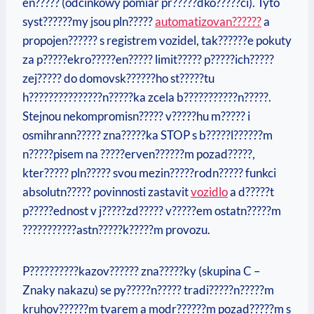
en????? (odcinkowy pomiar pr?????dko?????ci). Tyto
syst??????my jsou pln?????
automatizovan??????
a
propojen?????? s registrem vozidel, tak??????e pokuty
za p?????ekro?????en????? limit????? p?????ich?????
zej????? do domovsk??????ho st?????tu
h???????????????n?????ka zcela b???????????n?????.
Stejnou nekompromisn????? v?????hu m????? i
osmihrann????? zna?????ka STOP s b?????l??????m
n?????pisem na ?????erven??????m pozad?????,
kter????? pln????? svou mezin?????rodn????? funkci
absolutn????? povinnosti zastavit
vozidlo
a d?????t
p?????ednost v j?????zd????? v?????em ostatn?????m
???????????astn?????k?????m provozu.
P??????????kazov?????? zna?????ky (skupina C –
Znaky nakazu) se py?????n????? tradi?????n?????m
kruhov??????m tvarem a modr??????m pozad?????m s