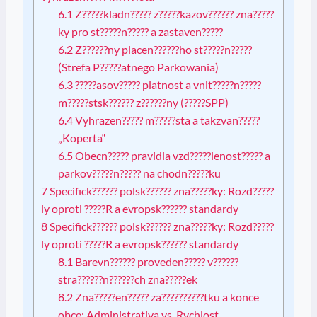
6.1
Z?????kladn????? z?????kazov?????? zna?????
ky pro st?????n????? a zastaven?????
6.2
Z??????ny placen??????ho st?????n?????
(Strefa P?????atnego Parkowania)
6.3
?????asov????? platnost a vnit?????n?????
m?????stsk?????? z??????ny (?????SPP)
6.4
Vyhrazen????? m?????sta a takzvan?????
„Koperta“
6.5
Obecn????? pravidla vzd?????lenost????? a
parkov?????n????? na chodn?????ku
7
Specifick?????? polsk?????? zna?????ky: Rozd?????
ly oproti ?????R a evropsk?????? standardy
8
Specifick?????? polsk?????? zna?????ky: Rozd?????
ly oproti ?????R a evropsk?????? standardy
8.1
Barevn?????? proveden????? v??????
stra??????n??????ch zna?????ek
8.2
Zna?????en????? za??????????tku a konce
obce: Administrativa vs. Rychlost