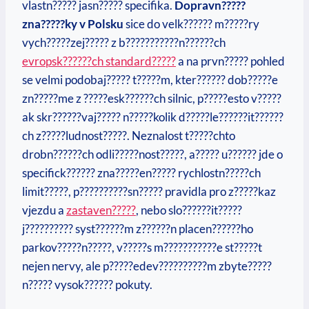
vlastn????? jasn????? specifika.
Dopravn?????
zna?????ky v Polsku
sice do velk?????? m?????ry
vych?????zej????? z b???????????n??????ch
evropsk??????ch standard?????
a na prvn????? pohled
se velmi podobaj????? t?????m, kter?????? dob?????e
zn?????me z ?????esk??????ch silnic, p?????esto v?????
ak skr??????vaj????? n?????kolik d?????le??????it??????
ch z?????ludnost?????. Neznalost t?????chto
drobn??????ch odli?????nost?????, a????? u?????? jde o
specifick?????? zna?????en????? rychlostn?????ch
limit?????, p??????????sn????? pravidla pro z?????kaz
vjezdu a
zastaven?????
, nebo slo??????it?????
j?????????? syst??????m z??????n placen??????ho
parkov?????n?????, v?????s m???????????e st?????t
nejen nervy, ale p?????edev??????????m zbyte?????
n????? vysok?????? pokuty.