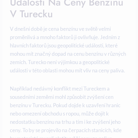
Událostí Na Ceny Benzínu
V Turecku
V dnešní době je cena benzínu ve světě velmi
proměnlivá a mnoho faktorů ji ovlivňuje. Jedním z
hlavních faktorů jsou geopolitické události, které
mohou mít značný dopad na cenu benzínu v různých
zemích. Turecko není výjimkou a geopolitické
události v této oblasti mohou mít vliv na ceny paliva.
Například nedávný konflikt mezi Tureckem a
sousedními zeměmi mohl způsobit zvýšení cen
benzínu v Turecku. Pokud dojde k uzavření hranic
nebo omezení obchodu s ropou, může dojít k
nedostatku benzínu na trhu a tím i ke zvýšení jeho
ceny. To by se projevilo na čerpacích stanicích, kde