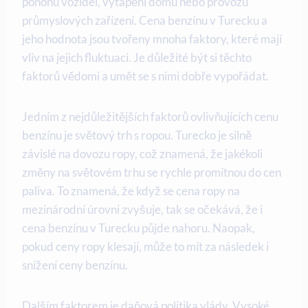
pohonu vozidel, vytápění domů nebo provozu
průmyslových zařízení. Cena benzínu v Turecku a
jeho hodnota jsou tvořeny mnoha faktory, které mají
vliv na jejich fluktuaci. Je důležité být si těchto
faktorů vědomi a umět se s nimi dobře vypořádat.
Jedním z nejdůležitějších faktorů ovlivňujících cenu
benzínu je světový trh s ropou. Turecko je silně
závislé na dovozu ropy, což znamená, že jakékoli
změny na světovém trhu se rychle promítnou do cen
paliva. To znamená, že když se cena ropy na
mezinárodní úrovni zvyšuje, tak se očekává, že i
cena benzínu v Turecku půjde nahoru. Naopak,
pokud ceny ropy klesají, může to mít za následek i
snížení ceny benzínu.
Dalším faktorem je daňová politika vlády. Vysoké