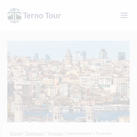
Přeskočit
na
Terno Tour
obsah
Domů
/
Destinace
/
Turecko
/
Cena benzínu v Turecku: