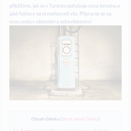
přiblížíme, jak se v Turecku pohybuje cena benzínu a
jaké faktory na ni mohou mít vliv. Připravte se na
svou cestu s vědomím a sebevědomím!
Obsah článku
[
Skryť obsah článku
]
1
1. Regionální rozdíly v cenách benzínu: Kam se