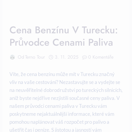
Cena Benzínu V Turecku:
Průvodce Cenami Paliva
Od
Terno Tour
3. 11. 2025
0 Komentáře
Víte, že cena benzínu může mít v Turecku značný
vliv na vaše cestování? Nezastavujte se a vydejte se
na neuvěřitelné dobrodružství po tureckých silnicích,
aniž byste nejdříve nezjistili současné ceny paliva. V
našem průvodci cenami paliva v Turecku vám
poskytneme nejaktuálnější informace, které vám
pomohou naplánovat váš rozpočet pro palivo a
ušetřit čas i peníze. S jistotou a jasností vám