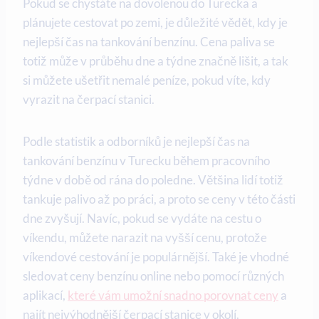
Pokud se chystáte na dovolenou do Turecka a
plánujete cestovat po zemi, je důležité vědět, kdy je
nejlepší čas na tankování benzínu. Cena paliva se
totiž může v průběhu dne a týdne značně lišit, a tak
si můžete ušetřit nemalé peníze, pokud víte, kdy
vyrazit na čerpací stanici.
Podle statistik a odborníků je nejlepší čas na
tankování benzínu v Turecku během pracovního
týdne v době od rána do poledne. Většina lidí totiž
tankuje palivo až po práci, a proto se ceny v této části
dne zvyšují. Navíc, pokud se vydáte na cestu o
víkendu, můžete narazit na vyšší cenu, protože
víkendové cestování je populárnější. Také je vhodné
sledovat ceny benzínu online nebo pomocí různých
aplikací,
které vám umožní snadno porovnat ceny
a
najít nejvýhodnější čerpací stanice v okolí.