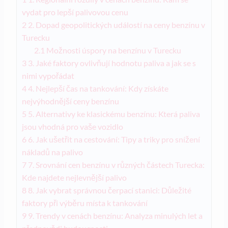
vydat pro lepší palivovou cenu
2
2. Dopad geopolitických událostí na ceny benzínu v
Turecku
2.1
Možnosti úspory na benzínu v Turecku
3
3. Jaké faktory ovlivňují hodnotu paliva a jak se s
nimi vypořádat
4
4. Nejlepší čas na tankování: Kdy získáte
nejvýhodnější ceny benzínu
5
5. Alternativy ke klasickému benzínu: Která paliva
jsou vhodná pro vaše vozidlo
6
6. Jak ušetřit na cestování: Tipy a triky pro snížení
nákladů na palivo
7
7. Srovnání cen benzínu v různých částech Turecka:
Kde najdete nejlevnější palivo
8
8. Jak vybrat správnou čerpací stanici: Důležité
faktory při výběru místa k tankování
9
9. Trendy v cenách benzínu: Analyza minulých let a