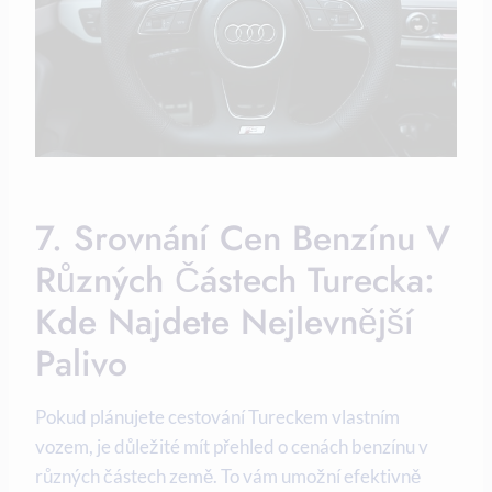
7. Srovnání Cen Benzínu V
Různých Částech Turecka:
Kde Najdete Nejlevnější
Palivo
Pokud plánujete cestování Tureckem vlastním
vozem, je důležité mít přehled o cenách benzínu v
různých částech země. To vám umožní efektivně