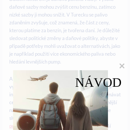
daňové sazby mohou zvýšit cenu benzínu, zatímco
nízké sazby ji mohou snížit. V Turecku se palivo
zdaněním zvyšuje, což znamená, že část z ceny,
kterou platíme za benzín, je tvořena daní. Je důležité
sledovat politické změny a daňové politiky, abyste v
případě potřeby mohli uvažovat o alternativách, jako
je například použití více ekonomického paliva nebo
hledání levnějších pump.
NÁVOD
Abychom se s těmito faktory mohli správně
vypořádat, je důležité sledovat aktuální zprávy a
informace o cenách paliva. Je také dobré porovnávat
ceny na různých stanicích a hledat ty nejvýhodnější
nabídky. Mnoho webových stránek nabízí online
služby s porovnáváním cen paliva,
které vám
pomohou najít nejlevnější možnosti
v okolí. Další