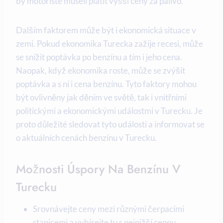
by motoristé museli platit vyšší ceny za palivo.
Dalším faktorem může být i ekonomická situace v
zemi. Pokud ekonomika Turecka zažije recesi, může
se snížit poptávka po benzínu a tím i jeho cena.
Naopak, když ekonomika roste, může se zvýšit
poptávka a s ní i cena benzínu. Tyto faktory mohou
být ovlivněny jak děním ve světě, tak i vnitřními
politickými a ekonomickými událostmi v Turecku. Je
proto důležité sledovat tyto události a informovat se
o aktuálních cenách benzínu v Turecku.
Možnosti Úspory Na Benzínu V
Turecku
Srovnávejte ceny mezi různými čerpacími
stanicemi a vybírejte tu s nejnižší cenou.