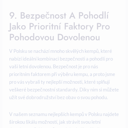
9. Bezpečnost ‌a⁣ Pohodlí
Jako Prioritní⁢ Faktory Pro
Pohodovou Dovolenou
V Polsku ⁢se nachází mnoho skvělých kempů, ​které
nabízí ideální kombinaci bezpečnosti a pohodlí pro​
vaši ‌letní dovolenou. Bezpečnost je pro nás
prioritním faktorem ​při výběru kempu, a proto jsme
⁤pro vás vybrali ty nejlepší možnosti, ⁢které splňují
veškeré bezpečnostní standardy. Díky nim si⁢ můžete
užít své​ dobrodružství‍ bez ​obav o svou pohodu.
V ⁤našem seznamu nejlepších kempů v Polsku najdete
širokou ⁢škálu možností, jak strávit svou letní