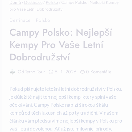
Domů
/
Destinace
/
Polsko
/
Campy Polsko: Nejlepší Kempy
pro Vaše Letní Dobrodružství
Destinace
·
Polsko
Campy Polsko: Nejlepší
Kempy Pro Vaše Letní
Dobrodružství
Od
Terno Tour
5. 1. 2026
0 Komentáře
Pokud plánujete letošní letní dobrodružství ‌v Polsku,
je ​důležité najít ten nejlepší kemp, který splní vaše
očekávání. Campy Polsko nabízí širokou škálu
kempů od‍ těch luxusních ‌až⁢ po ⁣ty tradiční. V našem
článku vám představíme nejlepší ‍kempy v ⁣Polsku ‍pro
vaši letní dovolenou.⁤ Ať už jste milovníci přírody,