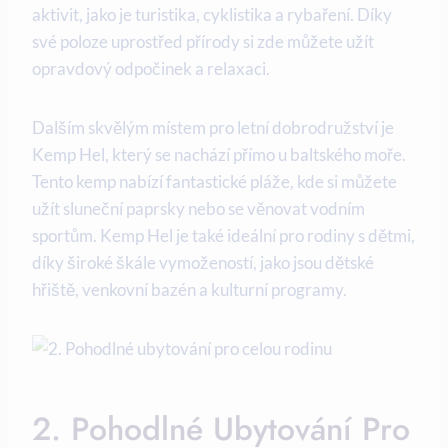
aktivit, jako je turistika, cyklistika ​a rybaření. ⁣Díky
své poloze uprostřed ‌přírody si zde můžete užít
opravdový ‌odpočinek a⁢ relaxaci.
Dalším ​skvělým místem pro​ letní dobrodružství je
Kemp Hel, který se ⁣nachází přímo u baltského moře.
Tento kemp nabízí fantastické pláže, kde si můžete
užít sluneční paprsky nebo​ se věnovat vodním
sportům. Kemp Hel ⁣je také⁤ ideální pro rodiny s dětmi,
díky široké škále vymožeností, jako jsou dětské
hřiště, venkovní bazén a kulturní programy.
2. ​Pohodlné Ubytování Pro