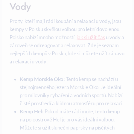
Vody
Pro ty, kteří mají rádi ​koupání⁤ a relaxaci u vody, jsou
kempy v Polsku skvělou volbou pro letní dovolenou.
Polsko‍ nabízí mnoho možností,​
jak si užít čas
⁤ u vody a
‌zároveň se odreagovat a relaxovat. Zde ​je⁢ seznam
nejlepších kempů v Polsku, kde si můžete užít zábavu
a relaxaci ⁤u vody:
Kemp Morskie Oko:
​Tento kemp ⁤se nachází u
stejnojmenného jezera Morskie Oko. Je ideální
⁢pro​ milovníky rybaření a vodních sportů. Nabízí
čisté prostředí a klidnou atmosféru pro relaxaci.
Kemp Hel:
Pokud máte rádi moře, tento kemp
‌na poloostrově Hel​ je pro vás ‍ideální volbou.
Můžete si užít ⁤sluneční paprsky na písčitých