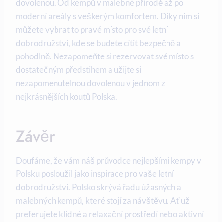
dovolenou. Od kempů v ‍malebné přírodě až po
moderní‌ areály s ⁢veškerým komfortem. ‍Díky nim si
můžete vybrat to ​pravé místo pro své letní⁤
dobrodružství, kde​ se budete cítit bezpečně a
pohodlně. Nezapomeňte si rezervovat své místo s
dostatečným předstihem ⁢a užijte si
⁣nezapomenutelnou‌ dovolenou v jednom z
nejkrásnějších ⁢koutů ⁢Polska.
Závěr
Doufáme, že vám náš průvodce nejlepšími kempy v
Polsku ⁣posloužil jako inspirace ​pro vaše letní
dobrodružství. Polsko skrývá řadu úžasných a
malebných kempů, které ⁢stojí ‍za návštěvu. Ať už
preferujete klidné a relaxační prostředí ​nebo aktivní