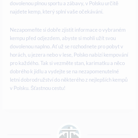
dovolenou plnou sportu a zábavy,‌ v Polsku určitě
najdete kemp, který splní vaše očekávání.
Nezapomeňte si dobře⁤ zjistit informace o vybraném
kempu ‌před odjezdem, abyste‌ si ‌mohli užít‍ svou⁣
dovolenou ​naplno. Ať už se rozhodnete‌ pro pobyt v
horách, u‍ jezera ⁤nebo v⁢ lese, Polsko nabízí kempování
⁣pro každého. Tak si vezměte stan, karimatku a ⁢něco
dobrého⁢ k jídlu a vydejte ​se na‍ nezapomenutelné
letní dobrodružství‍ do některého z nejlepších kempů
v ⁣Polsku. Šťastnou ​cestu!