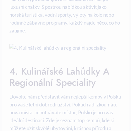
luxusní chatky. S pestrou nabídkou aktivit jako
horská ⁢turistika, vodní sporty, výlety na ‌kole​ nebo
rodinné ​zábavné ⁢programy, každý⁢ najde​ něco, co ho
⁣zaujme.
4. Kulinářské‌ Lahůdky A
Regionální ​speciality
Dovolte nám představit vám nejlepší kempy v Polsku
pro vaše ⁣letní dobrodružství. Pokud rádi zkoumáte
nová místa,​ ochutnáváte místní , Polsko je pro vás
ideální destinací. Zde⁢ je seznam top kempů, kde‌ si
můžete užít skvělé ubytování, krásnou ​přírodu a