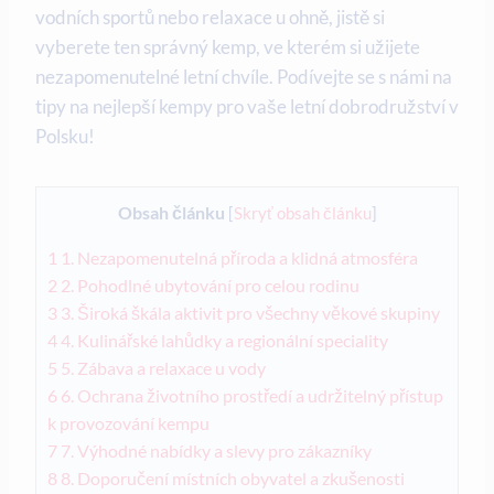
vodních sportů nebo relaxace u ohně, jistě si
vyberete ten ⁣správný kemp, ve⁢ kterém si užijete
nezapomenutelné letní chvíle. Podívejte se ‍s námi na
tipy na​ nejlepší ⁣kempy​ pro vaše letní dobrodružství v
Polsku!
Obsah článku
[
Skryť obsah článku
]
1
1. Nezapomenutelná příroda ⁤a klidná atmosféra
2
2. ​Pohodlné ubytování pro celou rodinu
3
3. Široká škála aktivit pro všechny ⁢věkové skupiny
4
4. Kulinářské‌ lahůdky a regionální ​speciality
5
5. ​Zábava a relaxace⁢ u vody
6
6. Ochrana‍ životního prostředí a‌ udržitelný přístup
k provozování kempu
7
7. Výhodné nabídky‌ a slevy pro zákazníky
8
8. Doporučení místních obyvatel a zkušenosti