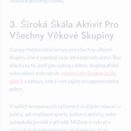
relaxace ‍pro ⁤celou rodinu.
3. Široká Škála Aktivit Pro
Všechny ⁢věkové Skupiny
Campy Polsko
nabízí ⁣kempy pro všechny věkové
skupiny,‌ které uspokojí vaše letní dobrodružství. Bez
ohledu na to, ⁤jestli ⁣jste⁤ rodina s⁣ dětmi, skupina přátel
nebo sólový dobrodruh,
najdete zde širokou škálu
aktivit
‌a ‍zábavy, která vám zajistí nezapomenutelný
pobyt.
V našich kempovacích zařízeních si užijete relaxaci u
jezera, ‌adrenalinové sporty, kulturní ‌aktivity, nebo
jednoduše jen klid v přírodě. Můžete si vybrat z
různých typů ⁣zakempování, od stanování až po