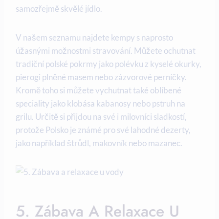
samozřejmě skvělé jídlo.
V našem seznamu najdete kempy s naprosto
úžasnými možnostmi stravování. Můžete ochutnat​
tradiční‍ polské pokrmy jako polévku z kyselé okurky,
pierogi plněné masem nebo zázvorové perníčky.‌
Kromě toho ‍si můžete⁣ vychutnat také oblíbené
speciality jako klobása kabanosy ‍nebo pstruh na
grilu. Určitě‌ si přijdou na své ⁢i milovníci sladkostí,
⁢protože Polsko ⁣je známé pro své lahodné dezerty,
jako⁣ například štrůdl, makovník nebo mazanec.
5. ​Zábava A Relaxace⁢ U