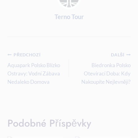
Terno Tour
Navigace
PŘEDCHOZÍ
DALŠÍ
Pro
Aquapark Polsko Blízko
Biedronka Polsko
Ostravy: Vodní Zábava
Otevírací Doba: Kdy
Příspěvek
Nedaleko Domova
Nakoupíte Nejlevněji?
Podobné Příspěvky