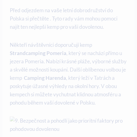
Před ​odjezdem na⁢ vaše‍ letní dobrodružství do
Polska⁣ si přečtěte ⁢. Tyto rady vám mohou pomoci
najít‍ ten nejlepší ⁤kemp pro ‌vaši dovolenou.
Někteří návštěvníci doporučují kemp
Strandcamping Pomeria
, který se nachází přímo u
jezera‌ Pomeria. Nabízí krásné ⁢pláže, výborné služby
a skvělé⁤ možnosti koupání. Další‍ oblíbenou volbou ‌je
kemp ‌
Camping ⁣Harenda
, ‌který leží v ⁤Tatrách a
poskytuje úžasné ⁤výhledy na okolní hory. V obou‍
kempech si můžete vychutnat klidnou atmosféru a
pohodu během vaší ⁤dovolené v Polsku.