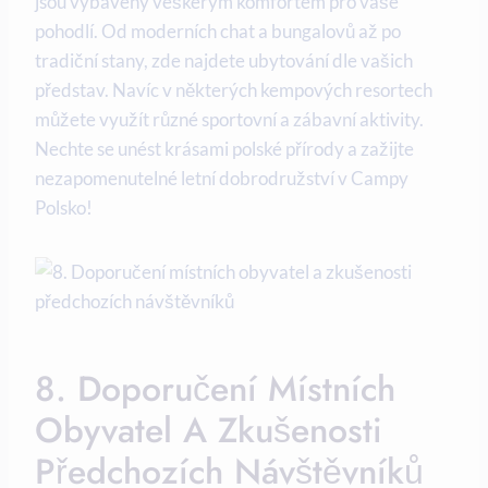
jsou vybaveny veškerým komfortem pro‌ vaše
pohodlí. ‍Od‌ moderních chat a bungalovů⁢ až po
tradiční stany, zde ⁣najdete ubytování dle vašich
představ. Navíc v​ některých kempových resortech
můžete ‌využít různé sportovní a zábavní aktivity.⁤
Nechte se unést krásami polské přírody a zažijte
⁣nezapomenutelné‍ letní dobrodružství ⁣v Campy
Polsko!
8. Doporučení Místních
Obyvatel A Zkušenosti
Předchozích Návštěvníků