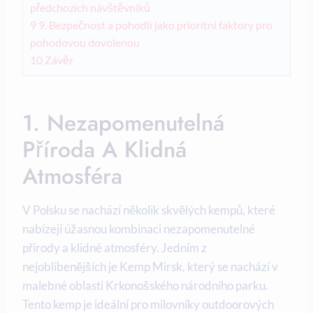
předchozích návštěvníků
9
9. Bezpečnost ‌a⁣ pohodlí jako prioritní⁢ faktory pro
pohodovou dovolenou
10
Závěr
1. Nezapomenutelná
Příroda ⁤a Klidná
Atmosféra
V ‍Polsku se nachází​ několik skvělých kempů, které
nabízejí úžasnou kombinaci nezapomenutelné
přírody a klidné atmosféry. Jedním z
nejoblíbenějších je Kemp Mirsk, který se nachází v
malebné oblasti Krkonošského národního parku.​
Tento kemp je ideální pro milovníky outdoorových