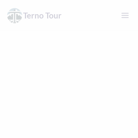
Přeskočit
na
Terno Tour
obsah