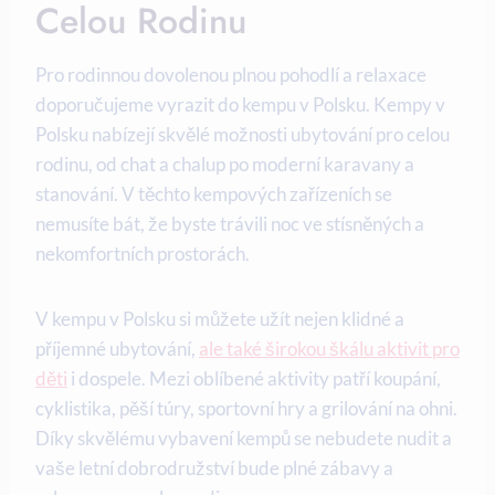
Celou Rodinu
Pro rodinnou dovolenou plnou pohodlí a relaxace
doporučujeme vyrazit do kempu v Polsku. Kempy v
Polsku nabízejí skvělé⁤ možnosti ubytování pro celou
rodinu, ‌od chat ‍a chalup po moderní karavany a
stanování. V ⁢těchto kempových ⁢zařízeních se
⁣nemusíte bát, že byste trávili noc ve stísněných ‌a
nekomfortních prostorách.
V⁤ kempu v Polsku si můžete​ užít nejen klidné⁤ a
příjemné ubytování,‍
ale také širokou škálu⁤ aktivit pro
děti
i dospele. Mezi oblíbené ⁢aktivity‌ patří⁢ koupání,‌
cyklistika, pěší⁤ túry, sportovní hry‌ a grilování na ohni.
Díky skvělému vybavení kempů se nebudete nudit a
vaše letní dobrodružství bude plné zábavy a