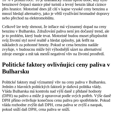
benzinové čerpací stanice plné turistů a levný benzin lákal cizince
přes hranice. Motoristé dnes již cítí v kapse vysoké ceny benzinu a
mnozí hledají alternativy, jako je větší využívání hromadné dopravy
nebo přechod na elektromobilitu.
Celkově lze tedy shrnout, že inflace má významný dopad na ceny
benzinu v Bulharsku. Zdražování paliva není jen dočasný trend, ale
je to problém, který bude trvat. Motoristé budou muset přizpůsobit
svůj životní styl nové realitě a hledat způsoby, jak šetřit na
nákladech za pohonné hmoty. Pokud se cena benzinu nadále
zvyšuje, v budoucnu může být výhodnější sázet na alternativní
zdroje energie a mít tak menší negativní vliv na životní prostředí.
Politické faktory ovlivňující ceny paliva v
Bulharsku
Politické faktory mají významný vliv na ceny paliva v Bulharsku.
Jedním z hlavních politických faktorů je daňová politika vlády.
Vláda Bulharska má kontrolu nad výší daně z přidané hodnoty
(DPH) na palivo a může ji upravovat podle svých potřeb. Výše daně
DPH přímo ovlivňuje konečnou cenu paliva pro spotřebitele. Pokud
vláda rozhodne zvýšit daň DPH, cena paliva se zvýší a naopak,
pokud sníží daň DPH, cena paliva se sníží.