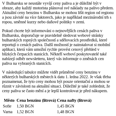
V Bulharsku se neustále vyvíjí ceny paliva a je důležité být v
obraze, aby každý motorista plánoval své náklady na palivo předem.
Aktuální ceny benzinu v Bulharsku se mohou lišit region od regionu
a jsou závislé na více faktorech, jako je například mezinárodní trh s
ropou, směnné kurzy nebo daňové politiky v zemi.
Pokud chcete být informováni o nejnovějších cenách paliva v
Bulharsku, doporučuje se pravidelně sledovat webové stránky
bulharských ropných společností a sdělovacích prostředků, které
reportují o cenách paliva. Další možností je nainstalovat si mobilní
aplikaci, která vám umožní rychle provést cenový přehled v
blízkých čerpacích stanicích. Někteří weboví poskytovatelé také
nabízejí odběr newsletteru, který vás informuje o změnách cen
paliva na vybraných stanicích.
V následující tabulce můžete vidět průměrné ceny benzinu v
některých bulharských městech k datu 1. ledna 2022. Je však třeba
poznamenat, že tyto ceny mohou být pouze orientační a mohou se
různit v závislosti na aktuální situaci. Důležité je také zohlednit, že
ceny paliva se často mění a je lepší kontrolovat je před nákupem.
Město
Cena benzínu (litrová)
Cena nafty (litrová)
Sofie
1,50 BGN
1,45 BGN
Varna
1,52 BGN
1,48 BGN