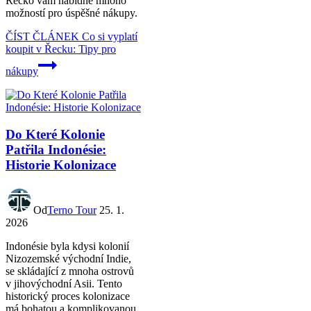
Řecko vám nabídne mnoho
možností pro úspěšné nákupy.
ČÍST ČLÁNEK
Co si vyplatí
koupit v Řecku: Tipy pro
nákupy
Do Které Kolonie
Patřila Indonésie:
Historie Kolonizace
Od
Terno Tour
25. 1.
2026
Indonésie byla kdysi kolonií
Nizozemské východní Indie,
se skládající z mnoha ostrovů
v jihovýchodní Asii. Tento
historický proces kolonizace
má bohatou a komplikovanou