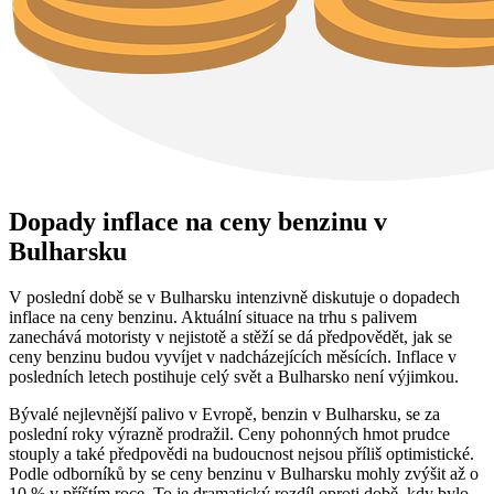
Dopady inflace na ceny benzinu v
Bulharsku
V poslední době se v Bulharsku intenzivně diskutuje o dopadech
inflace na ceny benzinu. Aktuální situace na trhu s palivem
zanechává motoristy v nejistotě a stěží se dá předpovědět, jak se
ceny benzinu budou vyvíjet v nadcházejících měsících. Inflace v
posledních letech postihuje celý svět a Bulharsko není výjimkou.
Bývalé nejlevnější palivo v Evropě, benzin v Bulharsku, se za
poslední roky výrazně prodražil. Ceny pohonných hmot prudce
stouply a také předpovědi na budoucnost nejsou příliš optimistické.
Podle odborníků by se ceny benzinu v Bulharsku mohly zvýšit až o
10 % v příštím roce. To je dramatický rozdíl oproti době, kdy bylo