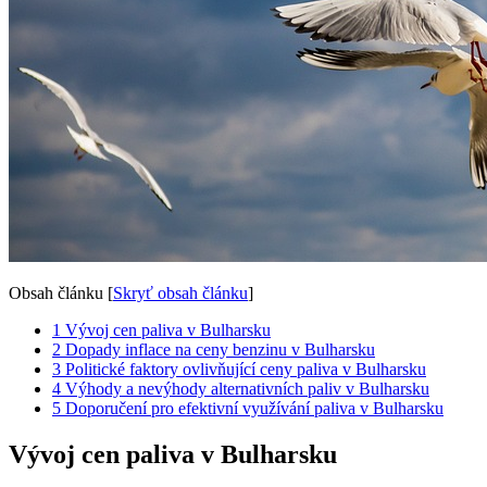
Obsah článku
[
Skryť obsah článku
]
1
Vývoj cen paliva v Bulharsku
2
Dopady inflace na ceny benzinu v Bulharsku
3
Politické faktory ovlivňující ceny paliva v Bulharsku
4
Výhody a nevýhody alternativních paliv v Bulharsku
5
Doporučení pro efektivní využívání paliva v Bulharsku
Vývoj cen paliva v Bulharsku