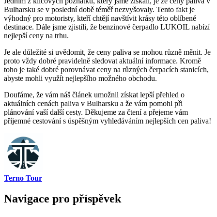
Jedním z klíčových poznatků, který jsme získali, je že ceny paliva v
Bulharsku se v poslední době téměř nezvyšovaly. Tento fakt je
výhodný pro motoristy, kteří chtějí navštívit krásy této oblíbené
destinace. Dále jsme zjistili, že benzinové čerpadlo LUKOIL nabízí
nejlepší ceny na trhu.
Je ale důležité si uvědomit, že ceny paliva se mohou různě měnit. Je
proto vždy dobré pravidelně sledovat aktuální informace. Kromě
toho je také dobré porovnávat ceny na různých čerpacích stanicích,
abyste mohli využít nejlepšího možného obchodu.
Doufáme, že vám náš článek umožnil získat lepší přehled o
aktuálních cenách paliva v Bulharsku a že vám pomohl při
plánování vaší další cesty. Děkujeme za čtení a přejeme vám
příjemné cestování s úspěšným vyhledáváním nejlepších cen paliva!
Terno Tour
Navigace pro příspěvek