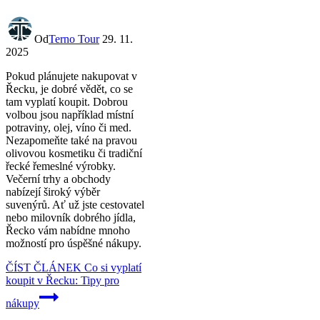
Od
Terno Tour
29. 11.
2025
Pokud plánujete nakupovat v
Řecku, je dobré vědět, co se
tam vyplatí koupit. Dobrou
volbou jsou například místní
potraviny, olej, víno či med.
Nezapomeňte také na pravou
olivovou kosmetiku či tradiční
řecké řemeslné výrobky.
Večerní trhy a obchody
nabízejí široký výběr
suvenýrů. Ať už jste cestovatel
nebo milovník dobrého jídla,
Řecko vám nabídne mnoho
možností pro úspěšné nákupy.
ČÍST ČLÁNEK
Co si vyplatí
koupit v Řecku: Tipy pro
nákupy