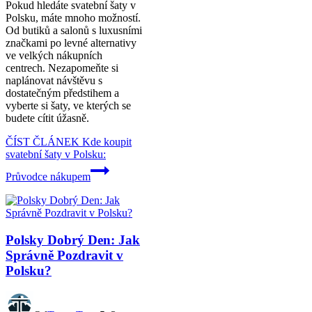
Pokud hledáte svatební šaty v
Polsku, máte mnoho možností.
Od butiků a salonů s luxusními
značkami po levné alternativy
ve velkých nákupních
centrech. Nezapomeňte si
naplánovat návštěvu s
dostatečným předstihem a
vyberte si šaty, ve kterých se
budete cítit úžasně.
ČÍST ČLÁNEK
Kde koupit
svatební šaty v Polsku:
Průvodce nákupem
Polsky Dobrý Den: Jak
Správně Pozdravit v
Polsku?