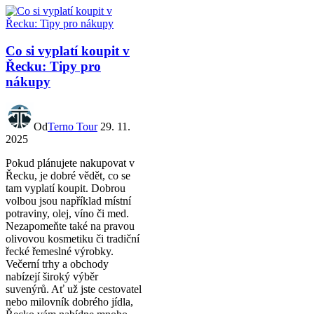
Co si vyplatí koupit v
Řecku: Tipy pro
nákupy
Od
Terno Tour
29. 11.
2025
Pokud plánujete nakupovat v
Řecku, je dobré vědět, co se
tam vyplatí koupit. Dobrou
volbou jsou například místní
potraviny, olej, víno či med.
Nezapomeňte také na pravou
olivovou kosmetiku či tradiční
řecké řemeslné výrobky.
Večerní trhy a obchody
nabízejí široký výběr
suvenýrů. Ať už jste cestovatel
nebo milovník dobrého jídla,