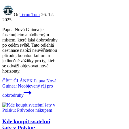
Od
Terno Tour
26. 12.
2025
Papua Nová Guinea je
fascinujícím a nádherným
místem, které láká dobrodruhy
po celém světě. Tato odlehlá
destinace nabízí neuvěřitelnou
přírodu, bohatou kulturu a
jedinečné zážitky pro ty, kteří
se odváží objevovat nové
horizonty.
ČÍST ČLÁNEK
Papua Nová
Guinea: Neobjevený ráj pro
dobrodruhy
Kde koupit svatební
šaty v Polsku: