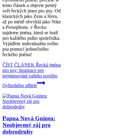
tento článek a objevte pestrý
svět řeckých jmen pro psy. Od
klasických jako Zeus a Hera,
až po méně obvyklá jako Nike
a Persephone, v Řecku
najdeme jména, která se hodí
pro každého psího společníka.
Vyjádřete individualitu svého
psa pomocí jedinečného
řeckého jména!
ČÍST ČLÁNEK
Řecká jména
pro psy: Inspirace pro
pojmenování vašeho nového
čtyřnohého přítele
Papua Nová Guinea:
Neobjevený ráj pro
dobrodruhy