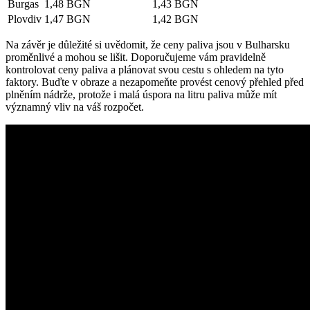
Burgas
1,48 BGN
1,43 BGN
Plovdiv
1,47 BGN
1,42 BGN
Na závěr je důležité si uvědomit, že ceny paliva jsou v Bulharsku
proměnlivé a mohou se lišit. Doporučujeme vám pravidelně
kontrolovat ceny paliva a plánovat svou cestu s ohledem na tyto
faktory. Buďte v obraze a nezapomeňte provést cenový přehled před
plněním nádrže, protože i malá úspora na litru paliva může mít
významný vliv na váš rozpočet.