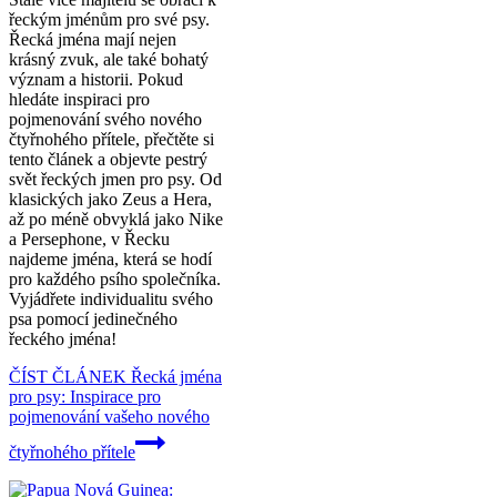
řeckým jménům pro své psy.
Řecká jména mají nejen
krásný zvuk, ale také bohatý
význam a historii. Pokud
hledáte inspiraci pro
pojmenování svého nového
čtyřnohého přítele, přečtěte si
tento článek a objevte pestrý
svět řeckých jmen pro psy. Od
klasických jako Zeus a Hera,
až po méně obvyklá jako Nike
a Persephone, v Řecku
najdeme jména, která se hodí
pro každého psího společníka.
Vyjádřete individualitu svého
psa pomocí jedinečného
řeckého jména!
ČÍST ČLÁNEK
Řecká jména
pro psy: Inspirace pro
pojmenování vašeho nového
čtyřnohého přítele