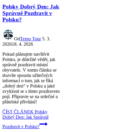
Polsky Dobrý Den: Jak
Správně Pozdravit v
Polsku?
Od
Terno Tour
5. 3.
2026
18. 4. 2026
Pokud plánujete navštívit
Polsko, je důležité vědět, jak
správně pozdravit místní
obyvatele. V tomto článku se
dozvíte spoustu užitečných
informací o tom, jak se říká
„dobrý den“ v Polsku a jaké
zvyklosti se s tímto pozdravem
pojí. Připravte se na srdečné a
přátelské přivítání!
ČÍST ČLÁNEK
Polsky
Dobrý Den: Jak Správně
Pozdravit v Polsku?