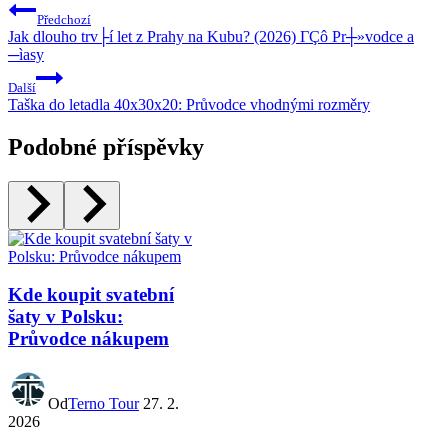
Předchozí
Jak dlouho trv├í let z Prahy na Kubu? (2026) ΓÇô Pr┼»vodce a
─ìasy
Další
Taška do letadla 40x30x20: Průvodce vhodnými rozměry
Podobné příspěvky
Kde koupit svatební
šaty v Polsku:
Průvodce nákupem
Od
Terno Tour
27. 2.
2026