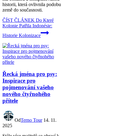
historii, která ovlivnila podobu
země do současnosti.
ČÍST ČLÁNEK
Do Které
Kolonie Patřila Indonésie:
Historie Kolonizace
Řecká jména pro psy:
Inspirace pro
pojmenování vašeho
nového čtyřnohého
přítele
Od
Terno Tour
14. 11.
2025
Stále více majitelů se obrací k