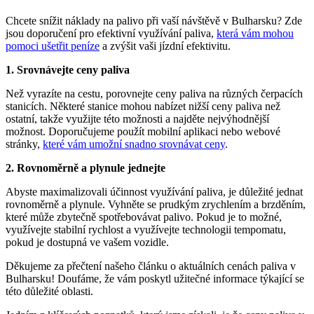
Chcete snížit náklady na palivo při vaší návštěvě v Bulharsku? Zde
jsou doporučení pro efektivní využívání paliva,
která vám mohou
pomoci ušetřit peníze
a zvýšit vaši jízdní efektivitu.
1. Srovnávejte ceny paliva
Než vyrazíte na cestu, porovnejte ceny paliva na různých čerpacích
stanicích. Některé stanice mohou nabízet nižší ceny paliva než
ostatní, takže využijte této možnosti a najděte nejvýhodnější
možnost. Doporučujeme použít mobilní aplikaci nebo webové
stránky,
které vám umožní snadno srovnávat ceny
.
2. Rovnoměrně a plynule jednejte
Abyste maximalizovali účinnost využívání paliva, je důležité jednat
rovnoměrně a plynule. Vyhněte se prudkým zrychlením a brzděním,
které může zbytečně spotřebovávat palivo. Pokud je to možné,
využívejte stabilní rychlost a využívejte technologii tempomatu,
pokud je dostupná ve vašem vozidle.
Děkujeme za přečtení našeho článku o aktuálních cenách paliva v
Bulharsku! Doufáme, že vám poskytl užitečné informace týkající se
této důležité oblasti.