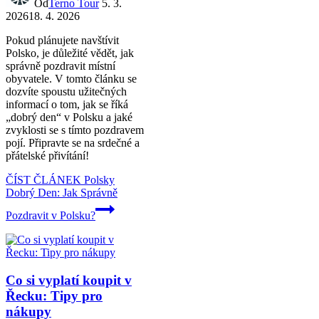
Od
Terno Tour
5. 3.
2026
18. 4. 2026
Pokud plánujete navštívit
Polsko, je důležité vědět, jak
správně pozdravit místní
obyvatele. V tomto článku se
dozvíte spoustu užitečných
informací o tom, jak se říká
„dobrý den“ v Polsku a jaké
zvyklosti se s tímto pozdravem
pojí. Připravte se na srdečné a
přátelské přivítání!
ČÍST ČLÁNEK
Polsky
Dobrý Den: Jak Správně
Pozdravit v Polsku?
Co si vyplatí koupit v
Řecku: Tipy pro
nákupy