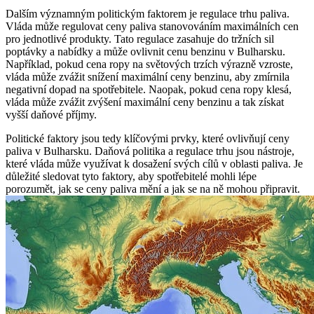
Dalším významným politickým faktorem je regulace trhu paliva.
Vláda může regulovat ceny paliva stanovováním maximálních cen
pro jednotlivé produkty. Tato regulace zasahuje do tržních sil
poptávky a nabídky a může ovlivnit cenu benzinu v Bulharsku.
Například, pokud cena ropy na světových trzích výrazně vzroste,
vláda může zvážit snížení maximální ceny benzinu, aby zmírnila
negativní dopad na spotřebitele. Naopak, pokud cena ropy klesá,
vláda může zvážit zvýšení maximální ceny benzinu a tak získat
vyšší daňové příjmy.
Politické faktory jsou tedy klíčovými prvky, které ovlivňují ceny
paliva v Bulharsku. Daňová politika a regulace trhu jsou nástroje,
které vláda může využívat k dosažení svých cílů v oblasti paliva. Je
důležité sledovat tyto faktory, aby spotřebitelé mohli lépe
porozumět, jak se ceny paliva mění a jak se na ně mohou připravit.