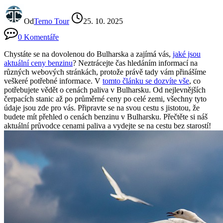
Od
Terno Tour
25. 10. 2025
0 Komentáře
Chystáte se na dovolenou do Bulharska a zajímá vás,
jaké jsou
aktuální ceny benzinu
? Neztrácejte čas hledáním informací na
různých webových stránkách, protože právě tady vám přinášíme
veškeré potřebné informace. V
tomto článku se dozvíte vše
, co
potřebujete vědět o cenách paliva v Bulharsku. Od nejlevnějších
čerpacích stanic až po průměrné ceny po celé zemi, všechny tyto
údaje jsou zde pro vás. Připravte se na svou cestu s jistotou, že
budete mít přehled o cenách benzinu v Bulharsku. Přečtěte si náš
aktuální průvodce cenami paliva a vydejte se na cestu bez starostí!