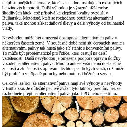
nejpřístupnějších alternativ, která se snadno instaluje do existujících
benzínových motorů. Další výhodou je výrazně nižší emise
škodlivých látek, což přispívá ke zlepšení kvality ovzduší v
Bulharsku. Motoristé, kteří se rozhodnou používat alternativní
paliva, také mohou získat daňové úlevy a další výhody od bulharské
vlády.
Nevýhodou může být omezená dostupnost alternativních paliv v
některých částech země. V současné době není síť čerpacích stanic s
alternativními palivy tak hustá jako síť stanic s konvenčními palivy.
To může být problematické pro řidiče, kteří cestují na delší
vzdálenosti. Další nevýhodou je omezená podpora oprav a údržby
vozidel na alternativní paliva. Mnoho autoservisů nemá dostatečné
znalosti a zkušenosti s opravami těchto specifických vozů, což může
být problém v případě poruchy nebo nutnosti běžného servisu.
Celkově lze říci, že alternativní paliva mají své výhody a nevýhody
v Bulharsku. Je důležité pečlivě zvážit tyto faktory předtím, než se
rozhodnete přejít na alternativní paliva jako LPG nebo elektřinu.