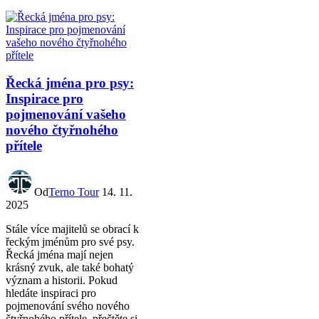
Řecká jména pro psy:
Inspirace pro
pojmenování vašeho
nového čtyřnohého
přítele
Od
Terno Tour
14. 11.
2025
Stále více majitelů se obrací k
řeckým jménům pro své psy.
Řecká jména mají nejen
krásný zvuk, ale také bohatý
význam a historii. Pokud
hledáte inspiraci pro
pojmenování svého nového
čtyřnohého přítele, přečtěte si