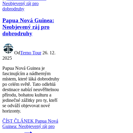
Papua Nová Guinea:
Neobjevený ráj pro
dobrodruhy
Od
Terno Tour
26. 12.
2025
Papua Nová Guinea je
fascinujícím a nádherným
místem, které láká dobrodruhy
po celém světě. Tato odlehlá
destinace nabízí neuvěřitelnou
přírodu, bohatou kulturu a
jedinečné zážitky pro ty, kteří
se odváží objevovat nové
horizonty.
ČÍST ČLÁNEK
Papua Nová
Guinea: Neobjevený ráj pro