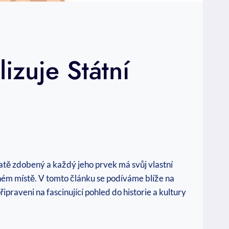
zuje Státní
hatě zdobený a ⁤každý jeho ⁤prvek má svůj⁤ vlastní
ném ⁣místě. V tomto článku se ⁤podíváme ‌blíže na
praveni na fascinující pohled ​do historie a kultury