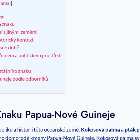
lánku
]
je
m znaku
í s jinými zeměmi
istorický kontext
asné době
jném ⁣a politickém prostředí
 státního znaku
ineje podle odborníků
⁢ Znaku Papua-Nové Guineje
oliku a historii této oceánské země.‌
Kokosová palma
a
pták p
y pro domorodé kmeny Papua-Nové Guineje. Kokosová palma sym