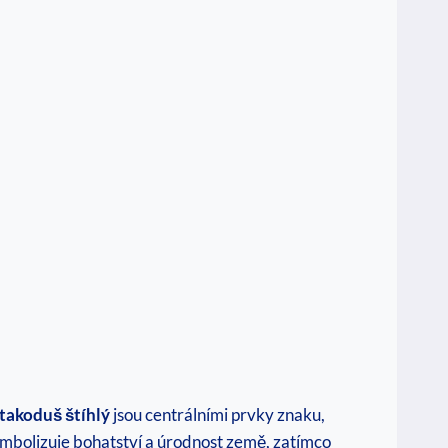
takoduš⁣ štíhlý
jsou centrálními prvky znaku,
bolizuje bohatství a úrodnost⁢ země, zatímco