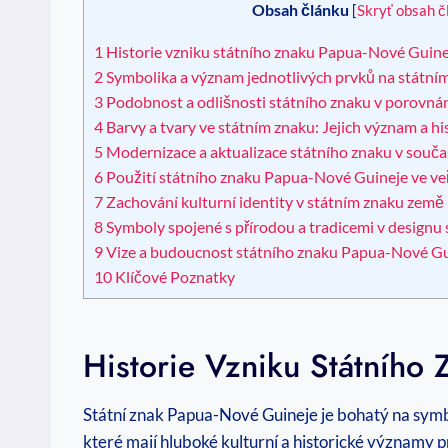
Obsah článku
[
Skryť obsah č
1
Historie vzniku státního⁢ znaku Papua-Nové Guine
2
Symbolika a​ význam jednotlivých prvků na státní
3
Podobnost a odlišnosti státního znaku v porovnán
4
Barvy ‌a​ tvary ve státním znaku: Jejich význam a ⁣h
5
Modernizace a ⁣aktualizace ‌státního znaku v souč
6
Použití státního znaku Papua-Nové Guineje ve veře
7
Zachování ⁣kulturní identity⁢ v⁤ státním znaku ⁣země
8
Symboly spojené s přírodou‍ a tradicemi ⁤v designu
9
Vize ⁤a budoucnost státního znaku Papua-Nové Gu
10
Klíčové ‍Poznatky
Historie Vzniku Státního
Státní⁣ znak ‌Papua-Nové Guineje je bohatý‌ na symb
které mají hluboké kulturní a historické⁣ význam