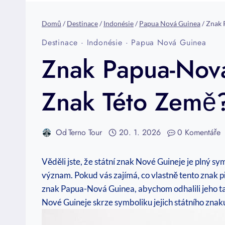
Domů
/
Destinace
/
Indonésie
/
Papua Nová Guinea
/
Znak 
Destinace
·
Indonésie
·
Papua Nová Guinea
Znak Papua-Nová
Znak Této Země
Od
Terno Tour
20. 1. 2026
0 Komentáře
Věděli jste, ⁢že státní znak Nové ⁢Guineje je plný ‌
‍význam. Pokud vás⁣ zajímá, co vlastně tento ‍znak 
‌znak Papua-Nová Guinea, abychom odhalili ‍jeho taje
Nové Guineje skrze ‍symboliku jejich státního znak