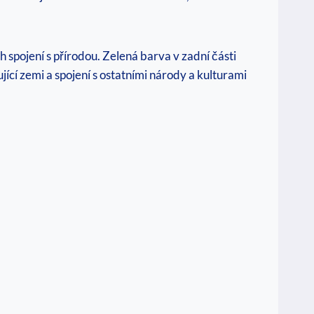
 spojení s⁣ přírodou. Zelená barva‍ v zadní ⁤části
‍ zemi a spojení‌ s ostatními⁢ národy a kulturami