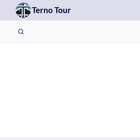
Přeskočit
Terno Tour
na
obsah