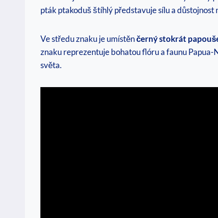
⁢pták ptakoduš štíhlý představuje sílu a důstojnost
Ve středu znaku je umístěn
černý stokrát​ papouš
znaku reprezentuje bohatou ⁣flóru a ⁢faunu Papua-N
světa.