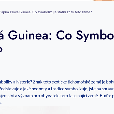
Papua-Nová Guinea: Co symbolizuje státní znak této země?
 Guinea: Co Symboli
?
symboliky a ‌historie? Znak této ‌exotické tichomořské země je bo
představuje a jaké hodnoty‍ a tradice symbolizuje, jste na správ
mství a význam ⁢pro obyvatele této fascinující ​země. Buďte ⁤při
u.