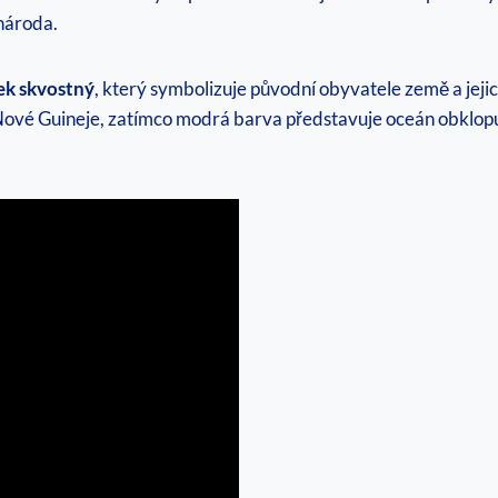
 národa.
ek​ skvostný
, který ⁢symbolizuje původní obyvatele země a⁣ jejich
ové ⁢Guineje, zatímco modrá barva představuje oceán obklopující