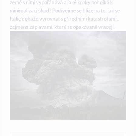
země s nimi vypořádává a jaké kroky podniká k
minimalizaci škod? Podívejme se blíže na to, jak se
Itálie dokáže vyrovnat s přírodními katastrofami,
zejména záplavami, které se opakovaně vracejí.