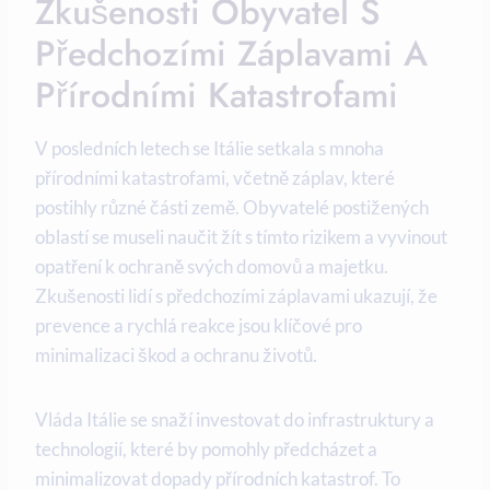
Zkušenosti Obyvatel S
Předchozími Záplavami A
Přírodními Katastrofami
V posledních letech se Itálie setkala s mnoha
přírodními katastrofami, včetně záplav, které
postihly různé části země. Obyvatelé postižených
oblastí se museli naučit žít s tímto rizikem a vyvinout
opatření k ochraně svých domovů a majetku.
Zkušenosti lidí s předchozími záplavami ukazují, že
prevence a rychlá reakce jsou klíčové pro
minimalizaci škod a ochranu životů.
Vláda Itálie se snaží investovat do infrastruktury a
technologií, které by pomohly předcházet a
minimalizovat dopady přírodních katastrof. To