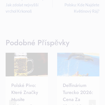
Pro
Jak zdolat nejvyšší
Polsku: Kde Najdete
Příspěvek
vrchol Krkonoš
Květinový Ráj?
Podobné Příspěvky
Polské Pivo:
Delfinárium
Které Značky
Turecko 2026:
Musíte
Cena Za