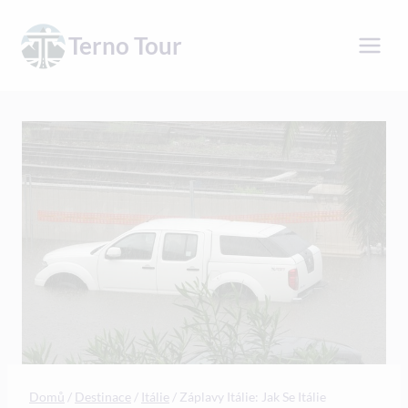
Přeskočit
na
Terno Tour
obsah
Domů
/
Destinace
/
Itálie
/
Záplavy Itálie: Jak Se Itálie