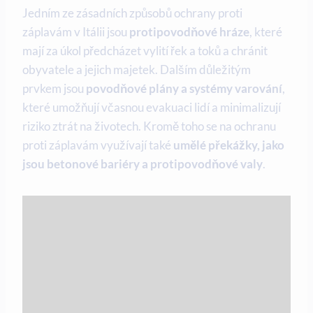
Jedním ze zásadních způsobů ochrany proti
záplavám v Itálii jsou
protipovodňové hráze
, které
mají za úkol předcházet vylití řek a toků a chránit
obyvatele a jejich majetek. Dalším důležitým
prvkem jsou
povodňové plány a systémy varování
,
které umožňují včasnou evakuaci lidí a minimalizují
riziko ztrát na životech. Kromě toho se na ochranu
proti záplavám využívají také
umělé překážky, jako
jsou betonové bariéry a protipovodňové valy
.