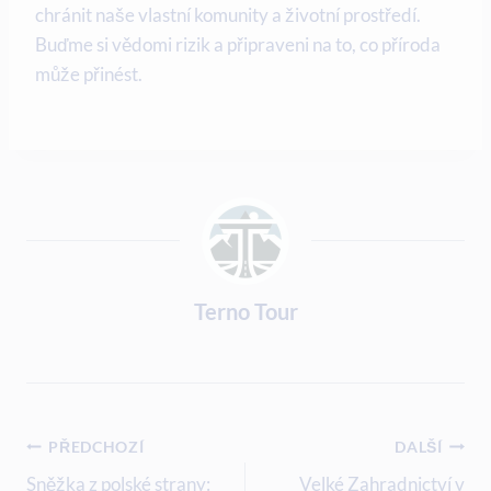
chránit naše vlastní komunity a životní prostředí.
Buďme si vědomi rizik a připraveni na to, co příroda
může přinést.
Terno Tour
Navigace
PŘEDCHOZÍ
DALŠÍ
Sněžka z polské strany:
Velké Zahradnictví v