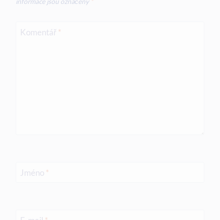
informace jsou označeny
*
Komentář
*
Jméno
*