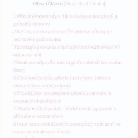
Obsah článku
[
Skryť obsah článku
]
1
Přírodní katastrofy v Itálii: Analyzování zdrojů a
způsobů ochrany
2
Kritiky a diskuse ohledně italského přístupu k
nouzovému plánování
3
Strategie prevence a spolupráce s mezinárodními
organizacemi
4
Reakce a odpovědnost orgánů v oblasti krizového
řízení
5
Dlouhodobé důsledky katastrof pro italskou
ekonomiku a infrastrukturu
6
Doporučení pro zlepšení systému varování a
evakuace obyvatelstva
7
Zkušenosti obyvatel s předchozími záplavami a
přírodními katastrofami
8
Inspirace z osvědčených postupů z jiných zemí ve
snaze minimalizovat škody