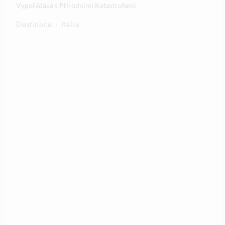
Vypořádává s Přírodními Katastrofami
Destinace
·
Itálie