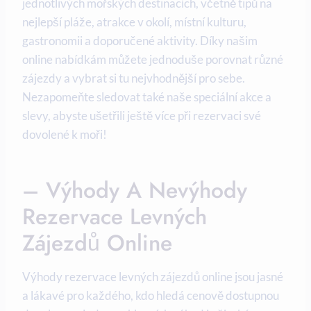
jednotlivých mořských destinacích, včetně tipů na
⁤nejlepší pláže, atrakce v okolí, ⁢místní kulturu,
gastronomii a doporučené aktivity. Díky našim
‍online nabídkám ‌můžete jednoduše porovnat různé‌
zájezdy a vybrat si tu nejvhodnější pro sebe.
Nezapomeňte ⁣sledovat také naše speciální akce ⁢a
slevy, abyste ‍ušetřili ještě více při ‍rezervaci své
dovolené k moři!
– Výhody A⁤ Nevýhody
Rezervace Levných
Zájezdů ⁣online
Výhody‍ rezervace levných zájezdů online ⁣jsou jasné
⁣a lákavé pro každého, kdo hledá cenově dostupnou