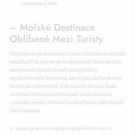
dovolenou‍ k ⁤moři
– Mořské Destinace
Oblíbené Mezi Turisty
Chystáte se na dovolenou ⁤k moři a hledáte⁣ tu⁤ nejlepší
nabídku?‌ Pak jste na správném místě! Naše stránka
www levné zájezdy k moři vám přináší ty⁤
nejatraktivnější destinace, které jsou ‍oblíbené mezi
‍turisty po celém ⁣světě. Zde⁢ najdete širokou škálu
možností od ⁤luxusních letovisek až po⁢ malebné⁣
rybářské vesnice, které si zamilují ⁤také​ ti, kdo hledají
klid ‌a relaxaci.
V našem průvodci najdete detailní‍ informace o