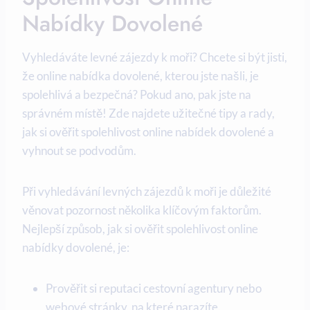
Nabídky⁣ Dovolené
Vyhledáváte levné⁤ zájezdy⁢ k moři? Chcete si být jisti,
že online ‌nabídka dovolené, kterou jste našli, ⁣je
spolehlivá a bezpečná?⁢ Pokud‍ ano, pak‌ jste na
správném místě! Zde najdete užitečné tipy a rady,
⁢jak ⁤si ověřit spolehlivost online nabídek dovolené a
vyhnout se podvodům.
Při vyhledávání levných zájezdů k moři je důležité
věnovat pozornost několika klíčovým faktorům.
Nejlepší ⁣způsob, jak si ⁤ověřit spolehlivost online
nabídky dovolené, je:
Prověřit si⁤ reputaci cestovní agentury nebo⁢
webové ‌stránky, na které narazíte.