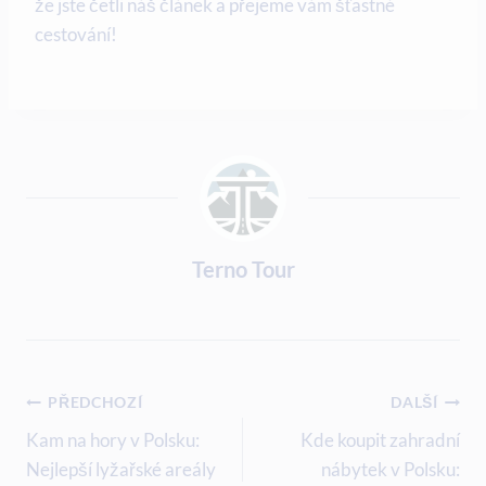
že jste četli​ náš článek a přejeme vám šťastné
cestování!
Terno Tour
Navigace
PŘEDCHOZÍ
DALŠÍ
Pro
Kam na hory v Polsku:
Kde koupit zahradní
Nejlepší lyžařské areály
nábytek v Polsku: