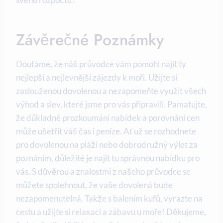
Závěrečné Poznámky
Doufáme, že náš ‌průvodce ⁤vám pomohl ⁢najít ty
nejlepší⁣ a nejlevnější zájezdy k moři. Užijte​ si
zaslouženou dovolenou a‌ nezapomeňte využít všech
výhod a slev, které​ jsme pro‍ vás připravili. Pamatujte,
že ⁢důkladné prozkoumání nabídek a‌ porovnání cen
může ušetřit​ váš čas i peníze. Ať už se rozhodnete
pro dovolenou na pláži nebo dobrodružný výlet ⁢za
poznáním, důležité je ‍najít tu správnou ⁣nabídku pro
vás. S ⁣důvěrou a⁢ znalostmi z našeho průvodce⁣ se
můžete‌ spolehnout, že vaše dovolená‍ bude
nezapomenutelná. Takže⁢ s ⁢balením kufů, ⁣vyrazte na
cestu a užijte ‌si relaxaci a zábavu u moře! Děkujeme,‌