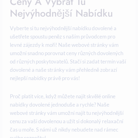
⁤ceny A‌ Vybrat Tu
Nejvýhodnější Nabídku
Vyberte si tu nejvýhodnější nabídku⁤ dovolené a
ušetřete spoustu peněz s naším průvodcem pro
levné zájezdy k moři!⁣ Naše webové ⁢stránky vám
umožní⁢ snadno porovnat ceny různých dovolených
od různých⁤ poskytovatelů. Stačí si zadat termín vaší
dovolené a naše ‍stránky vám přehledně zobrazí
nejlepší nabídky právě pro vás!
Proč platit více,⁣ když můžete najít skvělé online
nabídky dovolené⁣ jednoduše a rychle? Naše
webové stránky vám umožní najít tu nejvýhodnější
cenu​ za vaši dovolenou a užít si dokonalý ⁢relaxační
⁤čas u moře. S námi už nikdy nebudete nad rámec
svého rozpočtu!