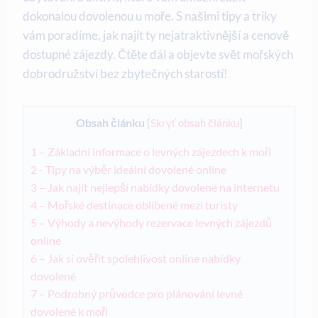
dokonalou dovolenou u moře. S⁣ našimi tipy a triky ​
vám poradíme,‌ jak najít ty nejatraktivnější a cenově
dostupné zájezdy. Čtěte dál a objevte svět mořských
dobrodružství bez zbytečných starostí!
Obsah článku
[
Skryť obsah článku
]
1
– ⁣Základní informace o levných zájezdech k moři
2
-‍ Tipy‍ na​ výběr​ ideální dovolené online
3
– Jak najít nejlepší nabídky ‌dovolené na internetu
4
– Mořské destinace oblíbené mezi turisty
5
– Výhody a⁤ nevýhody rezervace levných zájezdů
⁣online
6
– Jak si ověřit⁤ spolehlivost online nabídky⁣
dovolené
7
– Podrobný průvodce pro plánování levné
dovolené k moři