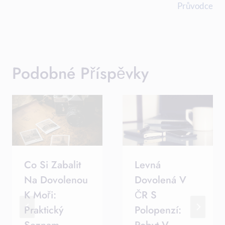
Příspěvek
Průvodce
Podobné Příspěvky
Co Si Zabalit
Levná
Na Dovolenou
Dovolená V
K Moři:
ČR S
Praktický
Polopenzí: