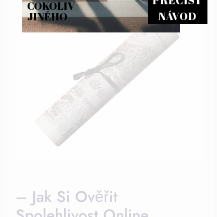
PŘEČÍST
COKOLIV 
NÁVOD
JINÉHO
– Jak Si Ověřit⁤
Spolehlivost Online