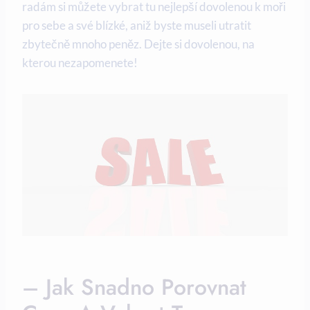
radám si můžete vybrat tu nejlepší dovolenou k⁢ moři
⁤pro sebe ‍a své blízké, aniž byste museli utratit⁤
zbytečně mnoho peněz. ‌Dejte​ si dovolenou, na
‍kterou nezapomenete!
– Jak​ Snadno Porovnat