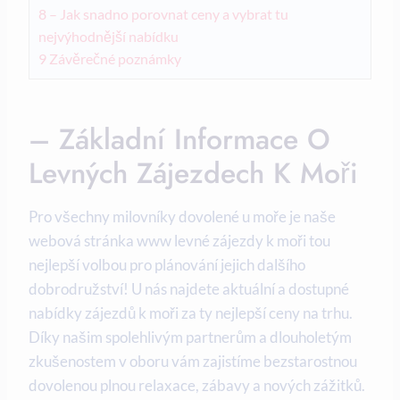
8
– Jak​ snadno porovnat ⁤ceny a‌ vybrat tu
nejvýhodnější nabídku
9
Závěrečné poznámky
– ⁣Základní Informace O
Levných Zájezdech K Moři
Pro všechny milovníky dovolené u moře je naše
webová stránka www levné zájezdy k moři tou
nejlepší volbou pro plánování jejich dalšího
⁢dobrodružství! U nás‌ najdete aktuální a dostupné
nabídky ‌zájezdů k moři za ty ‍nejlepší ⁣ceny na​ trhu.
Díky našim spolehlivým ‌partnerům⁢ a ‌dlouholetým
zkušenostem v ⁣oboru vám zajistíme ⁢bezstarostnou
⁢dovolenou plnou relaxace, zábavy a nových zážitků.