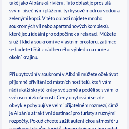
také jako Albánská riviéra. Tato oblast je proslulá
svými písečnými plážemi, tyrkysově modrou vodou a
zelenými kopci. V této oblasti najdete mnoho
soukromých vil nebo apartmánových‍ komplexů,
které jsou ideální ‍pro odpočinek a relaxaci. Můžete
si užít⁢ klid a soukromí ve⁤ vlastním ‌prostoru, zatímco
se budete těšit z nádherného výhledu na moře a
okolní krajinu.
Při ubytování v soukromí ​v Albánii můžete očekávat
příjemné přivítání od místních hostitelů, kteří vám
rádi ukáží skryté⁤ krásy své země‌ a podělí se s vámi o
své osobní zkušenosti. Ceny ubytování ⁣se zde
obvykle pohybují ve velmi přijatelném rozmezí, čímž
je Albánie atraktivní destinací pro turisty s různými
‍rozpočty.⁤ Pokud​ chcete zažít autentickou atmosféru
a uniknout davům turistů, doporučujeme vám vydat