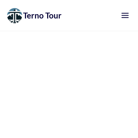
Přeskočit
na
Terno Tour
obsah