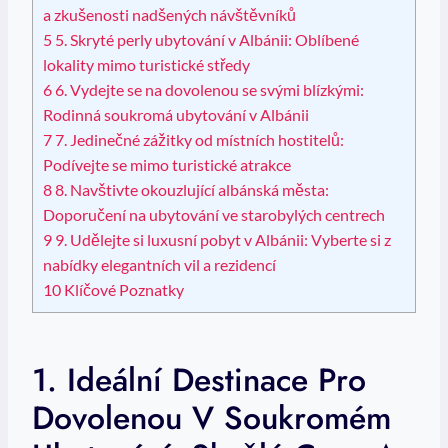
a ⁣zkušenosti nadšených návštěvníků
5
5. Skryté ‍perly ubytování v Albánii:⁤ Oblíbené
lokality mimo turistické středy
6
6. Vydejte se na ‌dovolenou‍ se svými blízkými:
Rodinná soukromá ubytování v Albánii
7
7. Jedinečné zážitky od místních​ hostitelů:
⁣Podívejte se mimo turistické atrakce
8
8. Navštivte okouzlující albánská města:
⁢Doporučení na ubytování ve starobylých centrech
9
9. Udělejte si luxusní pobyt v Albánii: Vyberte si z
nabídky elegantních vil a rezidencí
10
Klíčové Poznatky
1.‍ Ideální Destinace Pro
Dovolenou V Soukromém