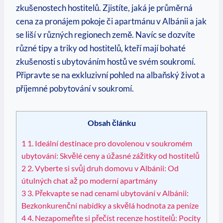
zkušenostech hostitelů. Zjistíte, jaká je průměrná
cena ‌za pronájem pokoje či apartmánu v Albánii a jak
se ⁤liší v různých regionech země. Navíc se dozvíte
různé tipy⁤ a triky od hostitelů, kteří mají bohaté
zkušenosti s ubytováním hostů ve svém soukromí.
⁣Připravte se na exkluzivní pohled na albaňský ⁣život a
příjemné pobytování v soukromí.
Obsah článku
1
1.‍ Ideální destinace pro dovolenou v soukromém
ubytování: Skvělé​ ceny a úžasné ​zážitky od hostitelů
2
2. Vyberte si svůj⁢ druh domovu v ⁢Albánii: Od⁣
útulných chat až po moderní​ apartmány
3
3.​ Překvapte se nad cenami ubytování v Albánii:
Bezkonkurenční nabídky a skvělá hodnota‍ za‌ peníze
4
4. Nezapomeňte si přečíst recenze ​hostitelů: Pocity⁤