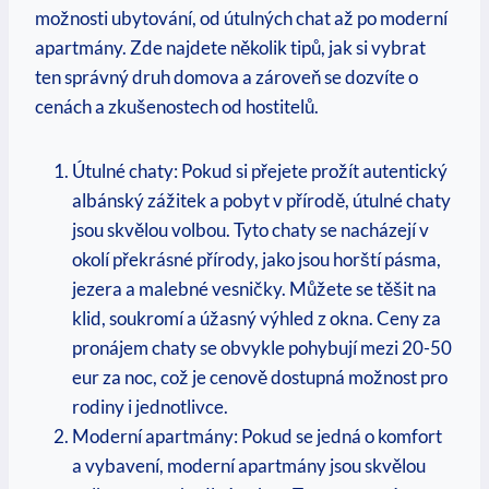
možnosti ubytování, od útulných chat až po moderní
apartmány. ‍Zde ⁣najdete ⁢několik tipů, jak si vybrat
ten správný druh domova a zároveň se dozvíte o
cenách a zkušenostech od hostitelů.
Útulné chaty: Pokud si⁤ přejete prožít autentický⁣
albánský zážitek a ‍pobyt v přírodě, útulné chaty
jsou skvělou volbou. Tyto chaty se nacházejí v
okolí překrásné přírody,⁢ jako jsou ‌horští ⁢pásma,​
jezera a malebné vesničky. Můžete se těšit na
klid, soukromí a úžasný výhled ⁣z ⁢okna. Ceny za
pronájem chaty se obvykle pohybují mezi 20-50
eur za noc,⁢ což je ⁣cenově ‌dostupná možnost⁤ pro
rodiny i jednotlivce.
Moderní apartmány: Pokud se jedná ⁤o komfort
a vybavení, moderní apartmány jsou skvělou