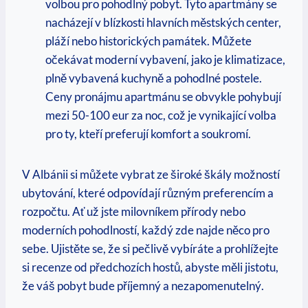
volbou pro pohodlný pobyt.⁤ Tyto apartmány se
⁢nacházejí v⁣ blízkosti hlavních městských center,
pláží nebo historických památek. Můžete
očekávat moderní vybavení, jako je klimatizace,
plně vybavená kuchyně a pohodlné postele.
Ceny pronájmu apartmánu⁣ se obvykle pohybují
mezi 50-100 eur za noc, což je vynikající volba‍
pro ty, kteří preferují komfort a soukromí.
V Albánii si můžete vybrat ze široké škály možností
ubytování, které odpovídají různým preferencím a
rozpočtu. Ať už jste milovníkem přírody nebo
moderních pohodlností, ⁤každý ⁣zde najde něco pro⁣
sebe. ‍Ujistěte ⁤se, že si ⁤pečlivě vybíráte a prohlížejte
si ⁣recenze od předchozích hostů, abyste měli jistotu,
že váš pobyt​ bude příjemný a nezapomenutelný.