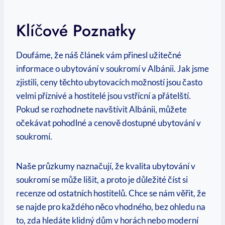
Klíčové Poznatky
Doufáme, že náš článek vám přinesl užitečné
informace o ‍ubytování v⁢ soukromí v Albánii. Jak jsme
zjistili, ceny těchto ubytovacích možností jsou často
velmi příznivé a hostitelé jsou vstřícní a​ přátelští.
Pokud se rozhodnete​ navštívit Albánii, můžete
očekávat pohodlné a cenově dostupné ubytování v
soukromí.
Naše průzkumy naznačují, ‌že kvalita ubytování v
soukromí se může lišit, ⁢a ⁢proto je ​důležité číst si
recenze od ostatních hostitelů. Chce se nám věřit, že
se najde pro každého něco vhodného, bez ohledu na
to, zda hledáte klidný dům ⁤v horách nebo moderní