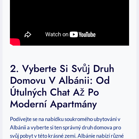
2. Vyberte Si Svůj⁢ Druh
Domovu V ⁢Albánii: Od⁣
Útulných Chat Až Po
Moderní​ Apartmány
Podívejte se na nabídku soukromého ubytování v
Albánii a vyberte si ten správný druh domova pro​
svůj pobyt v této ‍krásné zemi. Albánie nabízí různé