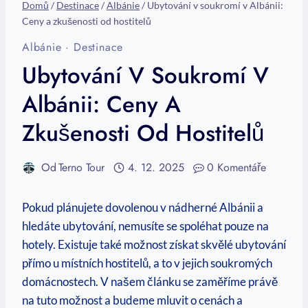
Domů
/
Destinace
/
Albánie
/
Ubytování v soukromí v Albánii:
Ceny a zkušenosti od hostitelů
Albánie
·
Destinace
Ubytování V Soukromí V
Albánii: Ceny A
Zkušenosti Od Hostitelů
Od
Terno Tour
4. 12. 2025
0 Komentáře
Pokud ⁤plánujete dovolenou v nádherné Albánii a
hledáte ubytování, nemusíte se spoléhat pouze na ​
hotely.⁣ Existuje také možnost získat skvělé ubytování
přímo u místních hostitelů, a⁢ to v jejich soukromých
domácnostech. V našem článku se zaměříme právě
na tuto‍ možnost a budeme mluvit o cenách a