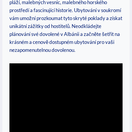
pláží, malebných vesnic, malebného horského
‍prostředí a fascinující historie.⁢ Ubytování v soukromí
vám umožní prozkoumat tyto skryté poklady a získat
unikátní zážitky od ‌hostitelů. Neodkládejte
plánování své dovolené v Albánii a ‍začněte šetřit na
krásném a cenově dostupném ubytování pro vaši‌
nezapomenutelnou dovolenou.