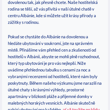
dovolenou tak, jak přesně chcete. Naše hostitelská
rodina se ⁣těší, až vás přivítá v naší útulné chatě v
centru Albánie, kde si můžete užít krásy přírody a
zážitky s rodinou.
Pokud se chystáte do Albánie na dovolenou a
hledáte ubytování v soukromí, jste na správném
místě. Přinášíme vám přehled cen a zkušeností od
⁢hostitelů v Albánii, abyste se mohli plně rozhodnout,
který typ ubytování je pro vás nejlepší. Níže
uvádíme přehlednou tabulku s cenami za noc a
vybranými recenzemi od hostitelů, které nám byly
poskytnuty. Během našeho ​výzkumu jsme narazili na
útulné chaty s⁤ krásnými výhledy, prostorné
apartmány‍ v blízkosti pláže a příjemné domky v
malebných horských vesnicích. Albánie skutečně
⁤nabízí ubytování pro každého, ⁢
ať už toužíte po klidu