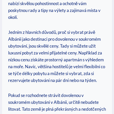
nabízí skvělou pohostinnost a ochotně vám
poskytnou⁢ rady a tipy na výlety a zajímavá místa v⁢
okolí.
Jedním z hlavních důvodů,⁣ proč si ‌vybrat právě
Albánii‌ jako destinaci pro dovolenou v⁢ soukromém
ubytování, jsou skvělé ceny. Tady si můžete užít
luxusní pobyt za velmi přijatelné ceny. Například za
nízkou cenu⁤ získáte⁣ prostorný apartmán s ‌výhledem
na moře. ‍Navíc, většina hostitelů je ⁤velmi flexibilní co
se týče délky ⁢pobytu ‍a můžete si vybrat, zda ⁢si
rezervujete ‍ubytování na pár dní nebo na týden.
Pokud se rozhodnete strávit dovolenou v
soukromém ubytování v Albánii, určitě nebudete
litovat. Tato země je plná překrásných a nedotčených