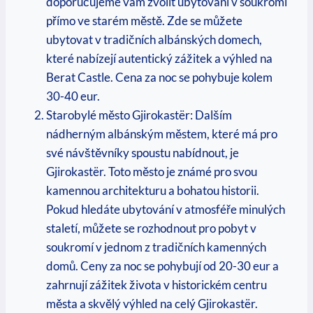
doporučujeme‌ vám zvolit ubytování v soukromí
přímo ve starém městě. Zde se můžete
ubytovat v tradičních albánských domech,
které nabízejí autentický zážitek a ​výhled⁤ na
Berat‌ Castle. Cena ​za noc ⁤se pohybuje kolem
30-40 eur.
Starobylé ⁢město Gjirokastër: Dalším
nádherným‌ albánským městem, které ⁢má pro
své návštěvníky spoustu nabídnout, je
Gjirokastër. Toto město je známé ⁢pro svou
kamennou architekturu a bohatou historii.
Pokud hledáte ubytování v atmosféře minulých
staletí, můžete se rozhodnout pro pobyt v
soukromí v jednom z tradičních ⁢kamenných⁢
domů. Ceny za ‍noc se pohybují od 20-30 eur a
zahrnují zážitek života v historickém​ centru
města a skvělý výhled na celý Gjirokastër.