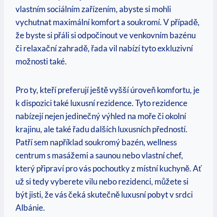
vlastním sociálním zařízením, abyste si mohli
vychutnat maximální komfort a soukromí. V případě,⁤
že byste si přáli si odpočinout ve venkovním ⁢bazénu
či relaxační zahradě, řada vil nabízí tyto⁣ exkluzivní
‌možnosti také.
Pro ty,‍ kteří preferují ještě vyšší úroveň komfortu, je
k dispozici ⁤také luxusní rezidence. Tyto rezidence
nabízejí​ nejen jedinečný výhled na moře či okolní
krajinu, ale také řadu dalších luxusních předností.
Patří sem například soukromý bazén, wellness
centrum ‍s masážemi a saunou nebo vlastní chef,
který připraví pro vás pochoutky z místní ‍kuchyně. Ať
už si tedy vyberete vilu nebo rezidenci, můžete si
být jisti, že vás čeká skutečně luxusní pobyt v srdci
⁤Albánie.