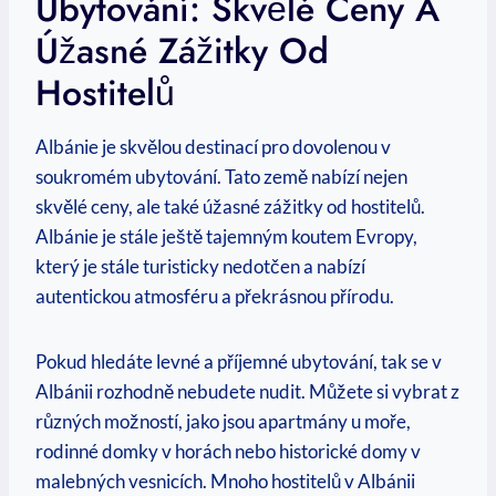
Ubytování: Skvělé​ Ceny A
Úžasné ​zážitky Od
Hostitelů
Albánie‌ je skvělou destinací pro ⁣dovolenou v
soukromém ubytování. Tato země nabízí nejen
skvělé ceny, ale ​také úžasné zážitky ‌od⁤ hostitelů.
Albánie je stále ještě tajemným koutem Evropy,
který je‍ stále turisticky nedotčen a‌ nabízí
autentickou atmosféru a překrásnou přírodu.
Pokud hledáte levné a příjemné⁣ ubytování, tak se v
Albánii rozhodně nebudete nudit. Můžete si vybrat z
⁣různých možností,​ jako jsou apartmány u moře,
rodinné domky⁤ v horách nebo historické domy⁢ v
malebných vesnicích. Mnoho hostitelů ⁤v Albánii