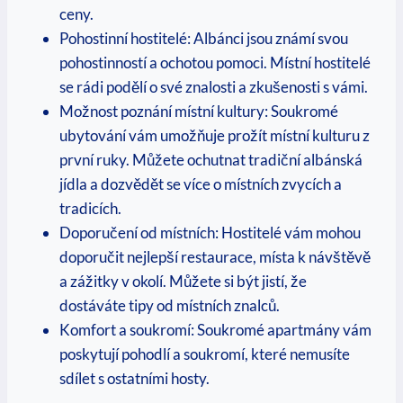
ceny.
Pohostinní hostitelé: Albánci jsou známí svou
pohostinností a ochotou pomoci. Místní hostitelé
se rádi podělí⁤ o své ​znalosti ‌a zkušenosti s vámi.
Možnost poznání místní ⁣kultury: Soukromé
ubytování vám umožňuje prožít ⁤místní kulturu​ z
první ruky. Můžete ochutnat tradiční ⁢albánská
jídla a ⁣dozvědět se více o místních zvycích a
tradicích.
Doporučení⁢ od místních: Hostitelé vám mohou
doporučit nejlepší​ restaurace, místa k návštěvě
a zážitky v okolí. Můžete si být jistí, že
dostáváte tipy od místních znalců.
Komfort a soukromí: Soukromé apartmány vám
poskytují pohodlí a soukromí, které nemusíte
sdílet s ostatními hosty.