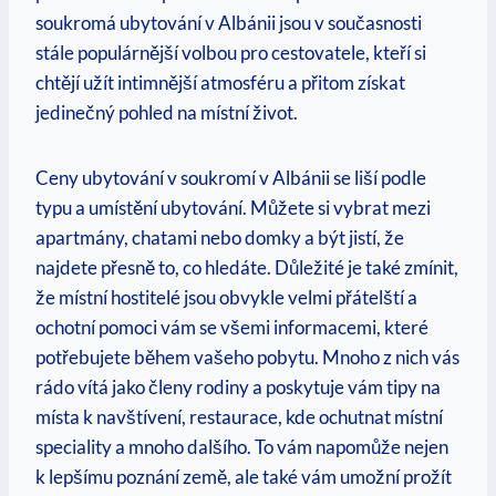
soukromá ubytování v Albánii jsou ⁢v současnosti
stále populárnější volbou pro cestovatele, kteří si
chtějí užít intimnější atmosféru a přitom získat
jedinečný pohled na místní život.
Ceny ⁤ubytování v soukromí v Albánii se liší podle
typu a umístění ubytování. Můžete⁢ si vybrat mezi
apartmány, chatami nebo domky a být jistí, že
najdete přesně to, ⁢co hledáte. Důležité je také zmínit,
že místní hostitelé jsou obvykle velmi přátelští a
ochotní ‍pomoci vám se všemi informacemi, které
potřebujete během vašeho ⁤pobytu. Mnoho z nich vás
rádo vítá jako členy rodiny a poskytuje vám tipy na
⁤místa k navštívení, ⁢restaurace, kde ochutnat místní
speciality a mnoho dalšího. To vám napomůže nejen
k ​lepšímu poznání země, ale také ⁢vám umožní prožít