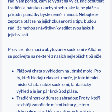
rádi vám poradí, kam se vydat ​na ‌výlet, kde ochutnat
tradiční albánskou kuchyni nebo jaké tajné ⁣pláže​ a
přírodní památky​ byste neměli minout. Nebojte⁢ se
⁣zeptat a ptát se na jejich zkušenosti a tipy, budou
rádi, ⁢že mohou s⁣ návštěvníky sdílet svou lásku k
jejich vlasti.
Pro více informací o ubytování v soukromí v Albánii
se podívejte na některé z našich nejlepších tipů níže:
Plážová chata s výhledem na Jónské moře: Pro
ty, kteří hledají relaxaci u moře, je toto ideální
místo. Chata nabízí soukromí, fantastický
výhled a je jen⁣ pár kroků od pláže.‌
Tradiční ⁤horský dům se zahradou: Pro ty, kteří
se chtějí zanořit do místní kultury, je toto
dokonalé místo. Dům je zařízený tradičním