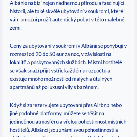
Albánie nabízí nejen nádhernou přírodu‌ a‍ fascinující
historii, ‌ale také skvělé ubytování v soukromí, které
vám umožní prožít autentický pobyt v této ‍malebné
zemi.
Ceny za ubytování v soukromí v ‌Albánii⁢ se pohybují v
rozmezí ​od ‌20 do 50 eur za‌ noc, v závislosti na
lokalitě a poskytovaných službách. Místní ‍hostitelé
se však snaží přijít vstříc každému rozpočtu a
existuje mnoho⁤ možností od malých a útulných
apartmánů až po luxusní vily s bazénem.
Když si zarezervujete ubytování přes ​Airbnb nebo
jiné podobné platformy, můžete se těšit na
jedinečnou atmosféru a vřelou pohostinnost místních
hostitelů. Albánci jsou známí svou pohostinností a