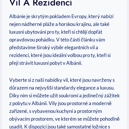
Vil A Rezidencí
Albánie je skrytým ​pokladem Evropy,⁢ který nabízí
nejen nádherné pláže a horskou krajinu, ale ⁢také
luxusní ubytování pro ty, kteří si chtějí dopřát
opravdovou pohádku. V této části článku vám
‍představíme široký výběr elegantních vil a
rezidencí, které jsou ideální volbou pro ty,⁣ kteří si
přejí‍ strávit luxusní⁢ pobyt v Albánii.
Vyberte si z naší nabídky ‌vil, které jsou navrženy s
důrazem na nejvyšší standardy elegance a luxusu.
Díky nim si můžete užít soukromí a jedinečný zážitek
z pobytu v Albánii. Vily jsou prostorné a moderně
zařízené, s vybavenou kuchyní a prostorným
obývacím prostorem, ve⁤ kterém se můžete pohodlně
usadit. K ⁢dispozici jsou také samostatné ložnice s