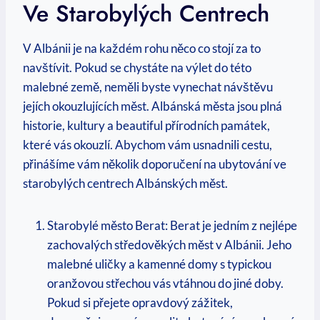
Ve Starobylých Centrech
V Albánii je na ⁢každém⁤ rohu něco co stojí za to
navštívit. Pokud se chystáte na výlet do této
malebné ‍země, neměli byste vynechat​ návštěvu
jejích okouzlujících⁤ měst. Albánská města jsou plná
historie, kultury a beautiful přírodních památek,
které vás okouzlí. Abychom vám usnadnili ​cestu,
přinášíme vám několik doporučení⁤ na ubytování⁢ ve
starobylých centrech Albánských měst.
Starobylé město Berat: Berat je jedním​ z nejlépe‌
zachovalých středověkých‍ měst⁤ v Albánii. Jeho
malebné uličky a kamenné domy s typickou
oranžovou střechou vás vtáhnou do jiné doby.
Pokud si ​přejete opravdový zážitek,