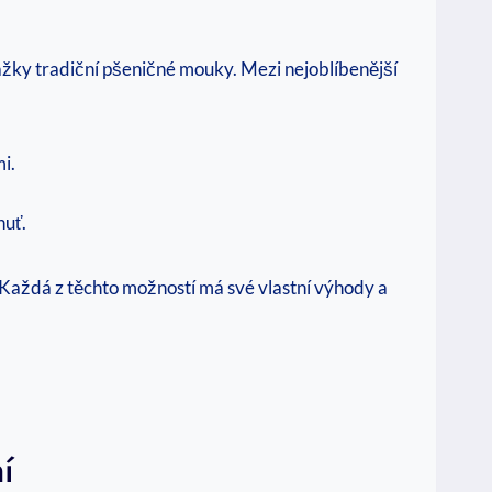
hražky tradiční pšeničné mouky. Mezi nejoblíbenější
i.
huť.
​ Každá z těchto možností má své ⁤vlastní ‍výhody a
í