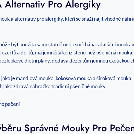
Alternativ Pro Alergiky
mouk a alternativ pro alergiky, kteří se snaží najít vhodné ‍ná
 může být použita samostatně nebo smíchána s dalšími moukam
ezertů a ⁢dortů,⁢ má jemnější konzistenci než ​pšeničná mouka.
ezlepkové dietní plány,‌ dodává dezertům jemnou exotickou c
tivy, jako je mandlová‍ mouka, kokosová ⁣mouka a čiroková mouka.
ch jako zdravá náhražka tradiční pšeničné mouky.
ýběru Správné⁢ Mouky Pro ⁢pečen