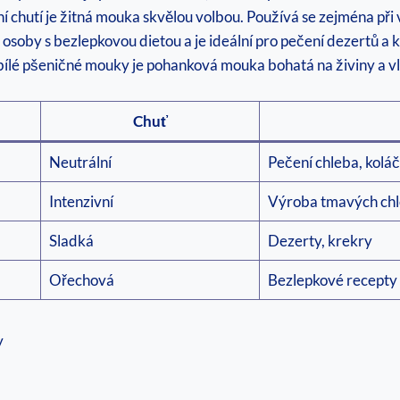
vní ⁤chutí je žitná mouka skvělou volbou. Používá se zejména př
osoby s bezlepkovou dietou a je ideální pro⁤ pečení dezertů a k
ílé pšeničné mouky‍ je pohanková mouka⁤ bohatá na živiny a v
Chuť
Neutrální
Pečení chleba, kolá
Intenzivní
Výroba tmavých ch
Sladká
Dezerty, krekry
Ořechová
Bezlepkové‌ recepty