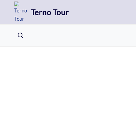
Přeskočit
Terno Tour
na
obsah