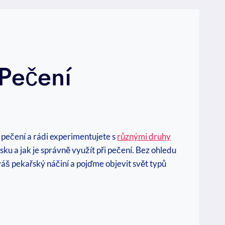
Pečení
m pečení a rádi ⁤experimentujete s
různými druhy
u a jak je‌ správně využít při pečení. Bez ohledu
váš pekařský náčiní a pojďme objevit ⁢svět​ typů