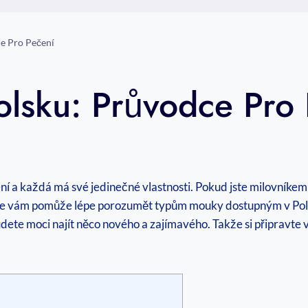
e Pro Pečení
lsku: Průvodce Pro 
í a ​každá⁤ má své‌ jedinečné‍ vlastnosti. Pokud jste ⁤milovníke
e ⁤vám pomůže ‌lépe porozumět⁣ typům mouky ‍dostupným v Polsk
dete moci najít něco nového​ a zajímavého. Takže si připravte⁤ 