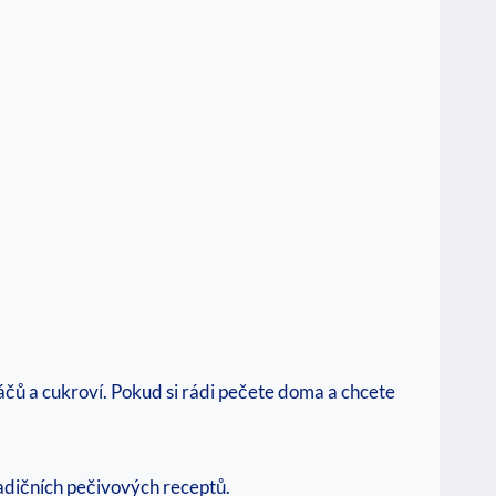
čů ​a ‍cukroví. Pokud si ​rádi ‍pečete doma a chcete
adičních pečivových⁢ receptů.