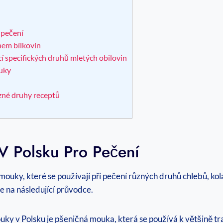
⁢pečení
em bílkovin
í specifických druhů mletých‌ obilovin
ouky
zné ⁤druhy receptů
 Polsku Pro Pečení
ouky, které‍ se používají při ⁤pečení různých druhů ​chlebů, kolá
 se na následující průvodce.
y v Polsku je pšeničná mouka, která se ‌používá k většině⁣ tr