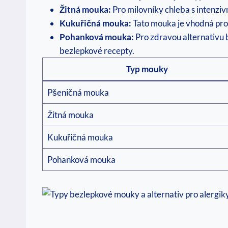
Žitná ⁤mouka:
Pro milovníky chleba ⁣s intenzi
Kukuřičná mouka:
Tato mouka je⁢ vhodná⁤ pro 
Pohanková mouka:
Pro zdravou alternativu b
bezlepkové recepty.
Typ ⁢mouky
Pšeničná ⁤mouka
Žitná mouka
Kukuřičná mouka
Pohanková mouka