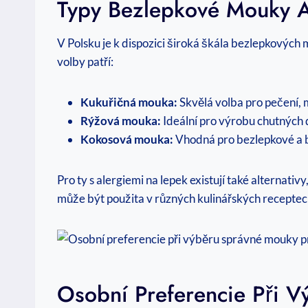
Typy Bezlepkové Mouky A 
V Polsku je k dispozici široká škála bezlepkových ‍
volby patří:
Kukuřičná mouka:
Skvělá volba pro pečení,
Rýžová mouka:
Ideální pro výrobu chutných d
Kokosová‌ mouka:
Vhodná pro bezlepkové a b
Pro ty s⁢ alergiemi na lepek existují ⁤také alterna
může být použita v ‌různých kulinářských recepte
Osobní Preferencie Při V