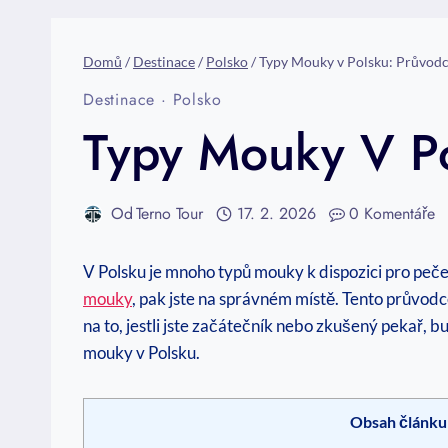
Domů
/
Destinace
/
Polsko
/
Typy Mouky v Polsku: Průvodc
Destinace
·
Polsko
Typy Mouky V Po
Od
Terno Tour
17. 2. 2026
0 Komentáře
V Polsku ‍je mnoho typů mouky k dispozici pro pečen
mouky
, pak jste na správném místě. Tento průvodc
na to, jestli jste začátečník nebo zkušený pekař, bu
mouky v Polsku.
Obsah článku