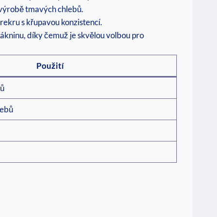
i výrobě tmavých chlebů.
rekru ‍s‍ křupavou konzistencí.
lákninu, díky čemuž je skvělou volbou pro
Použití
čů
lebů