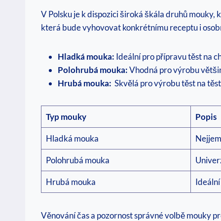
V Polsku ⁣je k dispozici široká škála druhů mouky, k
která bude vyhovovat konkrétnímu receptu i osobním​
Hladká mouka:
Ideální pro přípravu těst na c
Polohrubá ⁢mouka:
Vhodná pro výrobu‌ většiny
Hrubá mouka:
​ Skvělá pro výrobu těst ⁣na těs
Typ mouky
Popis
Hladká mouka
Nejjemn
Polohrubá mouka
Univerz
Hrubá mouka
Ideální
Věnování čas a pozornost správné volbě mouky p