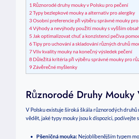
1
Různorodé druhy mouky v Polsku pro pečení
2
Typy bezlepkové mouky a alternativ pro alergiky
3
Osobní preferencie při výběru správné⁢ mouky pro 
4
Výhody a nevýhody použití mouky s vyšším obsah
5
Jak optimalizovat chuť a konzistenci pečiva‍ pomoc
6
Tipy pro uchování a skladování různých⁤ druhů m
7
Vliv kvality mouky ‍na konečný výsledek pečení
8
Důležitá kritéria při ⁢výběru správné mouky pro rů
9
Závěrečné myšlenky
Různorodé Druhy Mouky V
V Polsku ‌existuje široká ⁤škála​ různorodých druhů m
vědět,⁢ jaké typy mouky ‌jsou k dispozici, podívejte
Pšeničná mouka:
Nejoblíbenějším typem mouk