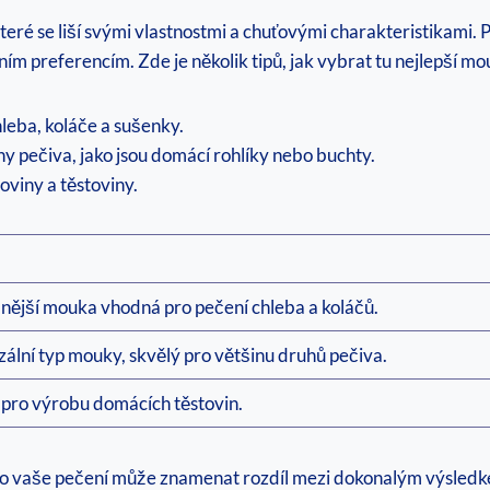
teré‌ se liší svými vlastnostmi a chuťovými charakteristikami. P
 preferencím. Zde je několik tipů, jak vybrat​ tu ⁤nejlepší ​m
hleba, koláče a⁢ sušenky.
 pečiva, jako​ jsou​ domácí⁣ rohlíky nebo buchty.
toviny a těstoviny.
ější mouka‌ vhodná‍ pro pečení chleba​ a koláčů.
ální ‌typ mouky, skvělý ‍pro většinu druhů pečiva.
 pro ‌výrobu​ domácích⁤ těstovin.
ro vaše pečení může znamenat rozdíl mezi dokonalým výsled