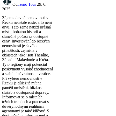
Od
Terno Tour
29. 6.
2025
Zájem o levné nemovitosti v
Řecku neustále roste, a to není
divu. Tato země nabízí krásná
místa, bohatou historii a
slunečné počasí za dostupné
ceny. Investování do řeckých
nemovitostí je skvělou
příležitostí, zejména v
oblastech jako jsou Thesálie,
Západní Makedonie a Kréta.
Tyto regiony mají potenciál
poskytnout vysoké zhodnocení
a stabilní návratnost investice.
Při výběru nemovitosti v
Řecku je důležité mít na
paměti umístění, blízkost
služeb a dostupnost dopravy.
Informovat se o místních
tržních trendech a pracovat s
důvěryhodnými realitními
agenturami je také klíčové. S
dostatečnými informacemi a