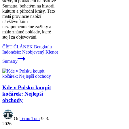
skrytým pokladem na ostrově
Sumatra, bohatým na historii,
kulturu a přírodní krásy. Tato
malá provincie nabízí
návštěvníkům
nezapomenutelné zážitky a
málo známé poklady, které
stojí za objevování.
ČÍST ČLÁNEK
Bengkulu
Indonésie: Neobjevený Klenot
Sumatry
Kde v Polsku koupit
kočárek: Nejlepší
obchody
Od
Terno Tour
9. 3.
2026