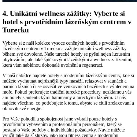
4. Unikátní wellness zážitky: Vyberte si
hotel s prvotřídním lázeňským centrem v
Turecku
Vyberte si z naší kolekce vysoce ceněných hotelů s prvotřídním
lázeňským centrem v Turecku a zažijte unikátní wellness zážitky
během své dovolené. Naše turecké hotely se pyšní nejen luxusním
ubytováním, ale také špičkovými lázeňskými a wellness zařízeními,
která vám nabídnou dokonalé uvolnění a regeneraci.
V naší nabídce najdete hotely s moderními lázeňskými centry, kde si
můžete vychutnat nejrůznější typy masáží, relaxovat v saunách a
parních lázních či se osvěžit ve venkovních bazénech s výhledem na
moře. Pokud preferujete tradiční turecké procedury, nezklamou vás
ani hotely s autentickými hammamy a tureckými lázněmi. U nás
najdete všechno, co potřebujete k tomu, abyste se cítili zrelaxovaní a
obnovili své energie.
Pro Vaše pohodlí a spokojenost jsme vybrali pouze hotely s
prvotřídním vybavením a profesionálním personálem, který se
postará o Vaše potřeby a individuální požadavky. Navíc můžete
využít také další služby, jako jsou fitness centra s moderními