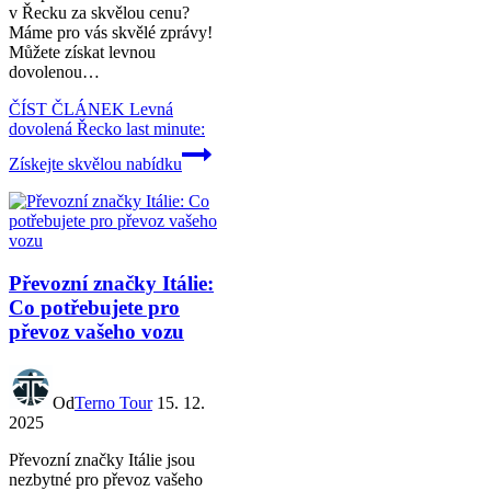
v Řecku za skvělou cenu?
Máme pro vás skvělé zprávy!
Můžete získat levnou
dovolenou…
ČÍST ČLÁNEK
Levná
dovolená Řecko last minute:
Získejte skvělou nabídku
Převozní značky Itálie:
Co potřebujete pro
převoz vašeho vozu
Od
Terno Tour
15. 12.
2025
Převozní značky Itálie jsou
nezbytné pro převoz vašeho