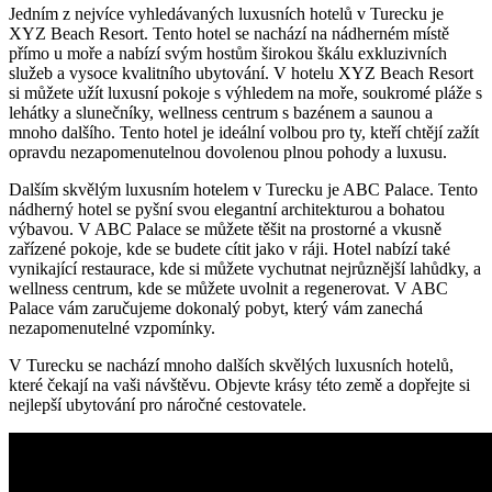
Jedním z nejvíce vyhledávaných luxusních hotelů v Turecku je
XYZ Beach Resort. Tento hotel se nachází na nádherném místě
přímo u moře a nabízí svým hostům širokou škálu exkluzivních
služeb a vysoce kvalitního ubytování. V hotelu XYZ Beach Resort
si můžete užít luxusní pokoje s výhledem na moře, soukromé pláže s
lehátky a slunečníky, wellness centrum s bazénem a saunou a
mnoho dalšího. Tento hotel je ideální volbou pro ty, kteří chtějí zažít
opravdu nezapomenutelnou dovolenou plnou pohody a luxusu.
Dalším skvělým luxusním hotelem v Turecku je ABC Palace. Tento
nádherný hotel se pyšní svou elegantní architekturou a bohatou
výbavou. V ABC Palace se můžete těšit na prostorné a vkusně
zařízené pokoje, kde se budete cítit jako v ráji. Hotel nabízí také
vynikající restaurace, kde si můžete vychutnat nejrůznější lahůdky, a
wellness centrum, kde se můžete uvolnit a regenerovat. V ABC
Palace vám zaručujeme dokonalý pobyt, který vám zanechá
nezapomenutelné vzpomínky.
V Turecku se nachází mnoho dalších skvělých luxusních hotelů,
které čekají na vaši návštěvu. Objevte krásy této země a dopřejte si
nejlepší ubytování pro náročné cestovatele.