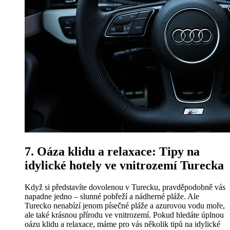
7. Oáza klidu a relaxace: Tipy na
idylické hotely ve vnitrozemí Turecka
Když si představíte dovolenou v Turecku, pravděpodobně vás
napadne jedno – slunné pobřeží a nádherné pláže. Ale
Turecko nenabízí jenom písečné pláže a azurovou vodu moře,
ale také krásnou přírodu ve vnitrozemí. Pokud hledáte úplnou
oázu klidu a relaxace, máme pro vás několik tipů na idylické