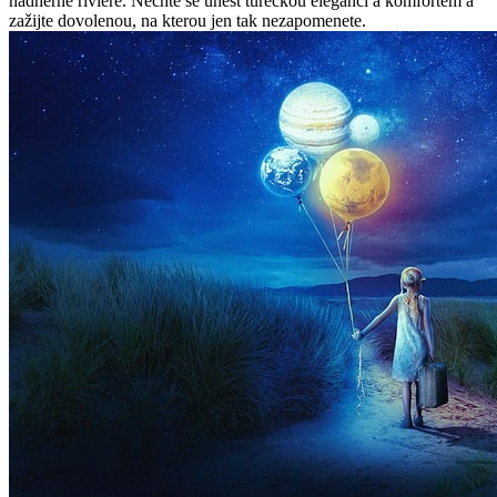
nádherné riviéře. Nechte se unést tureckou elegancí a komfortem a
zažijte dovolenou, na kterou jen tak nezapomenete.