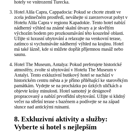
hotely ve vnitrozemí Turecka.
Hotel Alila Capra, Cappadocia: Pokud se chcete ztratit ve
zcela jedinečném prostředí, neváhejte si zarezervovat pobyt v
Hotelu Alila Capra v regionu Kapadokie. Tento hotel nabízí
nádherný výhled na známé skalní útvary a je skvělým
výchozím bodem pro prozkoumávání této kouzelné oblasti.
Užijte si luxusní ubytování a relaxujte na venkovní terase,
zatímco si vychutnáváte nádherný výhled na krajinu. Hotel
má také lázně, kde si můžete dopřát příjemnou masáž nebo
saunu.
Hotel The Museum, Antalya: Pokud preferujete historické
atmosféry, zvolte si ubytování v Hotelu The Museum v
Antalyi. Tento exkluzivní butikový hotel se nachází v
historickém centru města a je přímo přiléhající ke starověkým
památkám. Vydejte se na procházku po úzkých uličkách a
objevte krásy minulosti. Hotel samotný je designově
propracovaný a nabízí prvotřídní ubytování. Užijte si klidný
večer na střešní terase s bazénem a podívejte se na západ
slunce nad antickými ruinami.
8. Exkluzivní aktivity a služby:
Vyberte si hotel s nejlepším