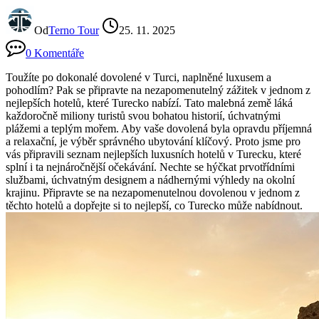
Od
Terno Tour
25. 11. 2025
0 Komentáře
Toužíte po dokonalé dovolené v Turci, naplněné luxusem a
pohodlím? Pak se připravte na nezapomenutelný zážitek v jednom z
nejlepších hotelů, které Turecko nabízí. Tato malebná země láká
každoročně miliony turistů svou bohatou historií, úchvatnými
plážemi a teplým mořem. Aby vaše dovolená byla opravdu příjemná
a relaxační, je výběr správného ubytování klíčový. Proto jsme pro
vás připravili seznam nejlepších luxusních hotelů v Turecku, které
splní i ta nejnáročnější očekávání. Nechte se hýčkat prvotřídními
službami, úchvatným designem a nádhernými výhledy na okolní
krajinu. Připravte se na nezapomenutelnou dovolenou v jednom z
těchto hotelů a dopřejte si to nejlepší, co Turecko může nabídnout.