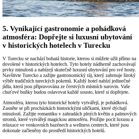
5. Vynikající gastronomie a pohádková
atmosféra: Dopřejte si luxusní ubytování
v historických hotelech v Turecku
V Turecku se nachází bohatá historie, kterou si můžete užít přímo na
dovolené v historických hotelech. Tyto hotely nádherně zachovávají
prvky minulosti a nabízejí skutečně luxusní ubytování pro své hosty.
Navštivte Turecko a zažijte gastronomický ráj, který zahrnuje široký
výběr tradičních tureckých pokrmů. Každý hotel nabízí jedinečné
jídla, která jsou připravována ze čerstvých místních surovin. Vaše
chuťové buňky budou oslavovat každé sousto, které si dopřejete.
Atmosféra, kterou tyto historické hotely vytvářejí, je pohádková.
Zasněte se při procházkách historickými uličkami, které dýchají
minulostí. Zažijte romantiku v zahradách plných květin a palmových
stromů, které vytvářejí magickou atmosféru. Prožijte pocit luxusu a
relaxace ve venkovních bazénech a wellness centrech, které jsou
dokonale začleněny do prostředí historických hotelů.