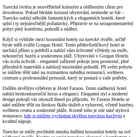
Turecká riviéra je neuvěřitelně krásným a oblíbeným cílem pro
dovolenou. Pokud hledáte luxusní ubytování, nemusíte se bát –
Turecko nabízí několik fantastických a elegantních hotelů, které
splní i ty nejnáročnější požadavky. Připravte se na nezapomenutelný
pobyt plný komfortu, pohodlí a nádher.
Když si vybíráte mezi luxusními hotely na turecké riviéře, určitě
byste měli zvážit Gorgan Hotel. Tento pětihvězdičkový hotel se
nachází přímo u pobřeží a nabízí vám úchvatné výhledy na moře,
nekonečný bazén a soukromou pláž. Ubytování v Gorgan Hotelu
vás zcela uchvátí – elegantně zařízené pokoje jsou prostorné, plné
přírodních materiálů a nabízejí maximální pohodlí. Při svém pobytu
se můžete těšit také na rozmanitou nabídku restaurací, wellness
centrum a profesionální personál, který se postará o vaše potřeby.
Dalším skvělým výběrem je Hotel Faraon. Tento nádherný hotel
nabízí bezkonkurenční luxus a eleganci. Elegantní styl a moderní
design pokojů vás okouzlí ihned po příjezdu. Ve Faraon Hotelu se
také můžete těšit na širokou škálu služeb a vybavení, včetně bazénu,
wellness centra a soukromé pláže. Kromě toho je zde také stylová
restaurace,
kde si můžete vychutnat skvělou tureckou kuchyni
a
kvalitní nápoje.
Turecko se může pochlubit mnoha dalšími luxusními hotely na své