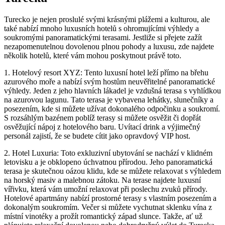
Turecko je nejen proslulé svými krásnými plážemi a kulturou, ale
také nabízí mnoho luxusních hotelů s ohromujícími výhledy a
soukromými panoramatickými terasami. Jestliže si přejete zažít
nezapomenutelnou dovolenou plnou pohody a luxusu, zde najdete
několik hotelů, které vám mohou poskytnout právě toto.
1. Hotelový resort XYZ: Tento luxusní hotel leží přímo na břehu
azurového moře a nabízí svým hostům neuvěřitelné panoramatické
výhledy. Jeden z jeho hlavních lákadel je vzdušná terasa s vyhlídkou
na azurovou lagunu. Tato terasa je vybavena lehátky, slunečníky a
posezením, kde si můžete užívat dokonalého odpočinku a soukromí.
S rozsáhlým bazénem poblíž terasy si můžete osvěžit či dopřát
osvěžující nápoj z hotelového baru. Uvítací drink a výjimečný
personál zajistí, že se budete cítit jako opravdový VIP host.
2. Hotel Luxuria: Toto exkluzivní ubytování se nachází v klidném
letovisku a je obklopeno úchvatnou přírodou. Jeho panoramatická
terasa je skutečnou oázou klidu, kde se můžete relaxovat s výhledem
na horský masiv a malebnou zátoku. Na terase najdete luxusní
vířivku, která vám umožní relaxovat při poslechu zvuků přírody.
Hotelové apartmány nabízí prostorné terasy s vlastním posezením a
dokonalým soukromím. Večer si můžete vychutnat sklenku vína z
místní vinotéky a prožít romantický západ slunce. Takže, ať už