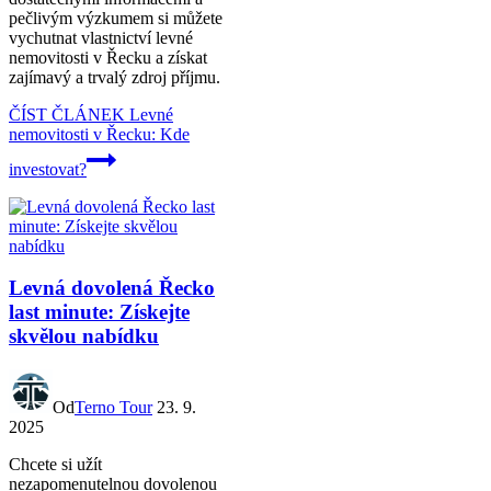
pečlivým výzkumem si můžete
vychutnat vlastnictví levné
nemovitosti v Řecku a získat
zajímavý a trvalý zdroj příjmu.
ČÍST ČLÁNEK
Levné
nemovitosti v Řecku: Kde
investovat?
Levná dovolená Řecko
last minute: Získejte
skvělou nabídku
Od
Terno Tour
23. 9.
2025
Chcete si užít
nezapomenutelnou dovolenou