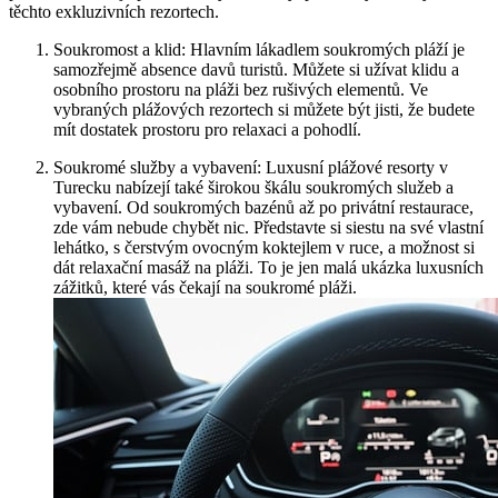
těchto exkluzivních rezortech.
Soukromost a klid: Hlavním lákadlem soukromých pláží je
samozřejmě absence davů turistů. Můžete si užívat klidu a
osobního prostoru na pláži bez rušivých elementů. Ve
vybraných plážových rezortech si můžete být jisti, že budete
mít dostatek prostoru pro relaxaci a pohodlí.
Soukromé služby a vybavení: Luxusní plážové resorty v
Turecku nabízejí také širokou škálu soukromých služeb a
vybavení. Od soukromých bazénů až po privátní restaurace,
zde vám nebude chybět nic. Představte si siestu na své vlastní
lehátko, s čerstvým ovocným koktejlem v ruce, a možnost si
dát relaxační masáž na pláži. To je jen malá ukázka luxusních
zážitků, které vás čekají na soukromé pláži.