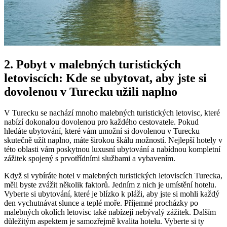
2. Pobyt v malebných turistických
letoviscích: Kde se ubytovat, aby jste si
dovolenou v Turecku užili naplno
V Turecku se nachází mnoho malebných turistických letovisc, které
nabízí dokonalou dovolenou pro každého cestovatele. Pokud
hledáte ubytování, které vám umožní si dovolenou v Turecku
skutečně užít naplno, máte širokou škálu možností. Nejlepší hotely v
této oblasti vám poskytnou luxusní ubytování a nabídnou kompletní
zážitek spojený s prvotřídními službami a vybavením.
Když si vybíráte hotel v malebných turistických letoviscích Turecka,
měli byste zvážit několik faktorů. Jedním z nich je umístění hotelu.
Vyberte si ubytování, které je blízko k pláži, aby jste si mohli každý
den vychutnávat slunce a teplé moře. Příjemné procházky po
malebných okolích letovisc také nabízejí nebývalý zážitek. Dalším
důležitým aspektem je samozřejmě kvalita hotelu. Vyberte si ty