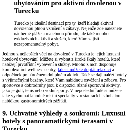
ubytováním pro aktivní dovolenou v
Turecku
Turecko je ideální destinací pro ty, kteří hledají aktivní
dovolenou plnou vzrušení a zábavy. Nejenže zde naleznete
nádherné pláže a malebnou přírodu, ale také mnoho
exkluzivních aktivit a služeb, které Vám zajistí
nezapomenutelný pobyt.
Jednou z nejlepších věcí na dovolené v Turecku je jejich luxusní
hotelové ubytování. Můžete si vybrat z široké škály hotelů, které
nabízejí prvotřídní vybavení a služby. Mnoho z nich disponuje
komplexními wellness centry,
kde si můžete dopřát relaxaci
a
odpočinek po náročném dni plném aktivit. Také se dají nalézt hotely
s výjimečnými bazény, které Vám nabídnou osvěžení a zábavu. Pro
sportovce a dobrodruhy jsou k dispozici různé sportovní aktivity,
jako je golf, tenis nebo vodní sporty. V neposlední řadě si můžete
také vychutnat lahodné místní speciality v restauracích s bohatou
nabídkou gastronomických zážitků.
9. Úchvatné výhledy a soukromí: Luxusní
hotely s panoramatickými terasami v
Turecku