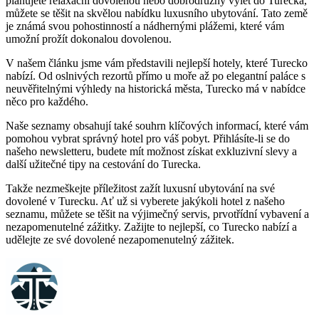
plánujete relaxační dovolenou nebo dobrodružný výlet do Turecka,
můžete se těšit na skvělou nabídku luxusního ubytování. Tato země
je známá svou pohostinností a nádhernými plážemi, které vám
umožní prožít dokonalou dovolenou.
V našem článku jsme vám představili nejlepší hotely, které Turecko
nabízí. Od oslnivých rezortů přímo u moře až po elegantní paláce s
neuvěřitelnými výhledy na historická města, Turecko má v nabídce
něco pro každého.
Naše seznamy obsahují také souhrn klíčových informací, které vám
pomohou vybrat správný hotel pro váš pobyt. Přihlásíte-li se do
našeho newsletteru, budete mít možnost získat exkluzivní slevy a
další užitečné tipy na cestování do Turecka.
Takže nezmeškejte příležitost zažít luxusní ubytování na své
dovolené v Turecku. Ať už si vyberete jakýkoli hotel z našeho
seznamu, můžete se těšit na výjimečný servis, prvotřídní vybavení a
nezapomenutelné zážitky. Zažijte to nejlepší, co Turecko nabízí a
udělejte ze své dovolené nezapomenutelný zážitek.