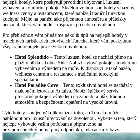
nejlepší hotely, které poskytují prvotřídní ubytování, luxusní
vybavení a komfortní pokoje. Skvělou volbou jsou hotely s bazény,
wellness centry a restauracemi, které nabízejí tradiční tureckou
kuchyni. Mějte na paměti také příjemnou atmosféru a přátelský
personál, který vám bude k dispozici po celou dovolenou.
Pro přehlednost vám přinášíme několik tipů na nejlepší hotely v
malebných turistických letoviscích Turecka, které vám poskytnou
vše, co potřebujete pro skvělou dovolenou:
Hotel Splendido
– Tento luxusní hotel se nachází přímo na
pláži v blízkosti obce Side. Nabízí stylové pokoje s moderním
vybavením a výhledem na moře. K dispozici je také bazén,
wellness centrum a restaurace s tradičními tureckými
specialitami.
Hotel Paradise Cove
– Tento exkluzivní hotel se nachází v
malebném letovisku Antalya. Nabízí špičkový servis,
prostorné pokoje s výhledem na zahradu a pláž, klidnou
atmosféru a bezpečnostní opatření na vysoké úrovni.
Tyto hotely jsou jen několik ukázek toho, co Turecko může
nabídnout pro luxusní ubytování na dovolenou. Vyberte si ten, který
nejlépe vyhovuje vašim potřebám a připravte se na
nezapomenutelný pobyt plný odpočinku, relaxace a zábavy.