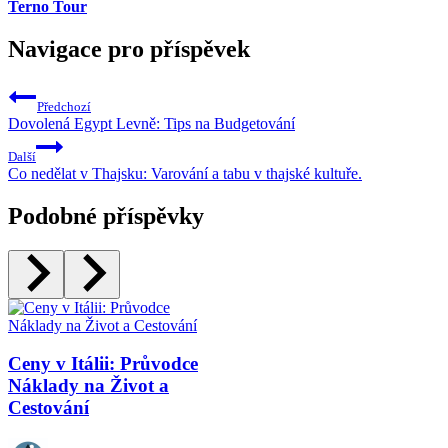
Terno Tour
Navigace pro příspěvek
Předchozí
Dovolená Egypt Levně: Tips na Budgetování
Další
Co nedělat v Thajsku: Varování a tabu v thajské kultuře.
Podobné příspěvky
Ceny v Itálii: Průvodce
Náklady na Život a
Cestování