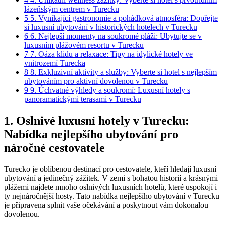
lázeňským centrem v Turecku
5
5. Vynikající gastronomie a pohádková atmosféra: Dopřejte
si luxusní ubytování v historických hotelech v Turecku
6
6. Nejlepší momenty na soukromé pláži: Ubytujte se v
luxusním plážovém resortu v Turecku
7
7. Oáza klidu a relaxace: Tipy na idylické hotely ve
vnitrozemí Turecka
8
8. Exkluzivní aktivity a služby: Vyberte si hotel s nejlepším
ubytováním pro aktivní dovolenou v Turecku
9
9. Úchvatné výhledy a soukromí: Luxusní hotely s
panoramatickými terasami v Turecku
1. Oslnivé luxusní hotely v Turecku:
Nabídka nejlepšího ubytování pro
náročné cestovatele
Turecko je oblíbenou destinací pro cestovatele, kteří hledají luxusní
ubytování a jedinečný zážitek. V zemi s bohatou historií a krásnými
plážemi najdete mnoho oslnivých luxusních hotelů, které uspokojí i
ty nejnáročnější hosty. Tato nabídka nejlepšího ubytování v Turecku
je připravena splnit vaše očekávání a poskytnout vám dokonalou
dovolenou.