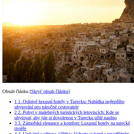
Obsah článku
[
Skryť obsah článku
]
1
1. Oslnivé luxusní hotely v Turecku: Nabídka nejlepšího
ubytování pro náročné cestovatele
2
2. Pobyt v malebných turistických letoviscích: Kde se
ubytovat, aby jste si dovolenou v Turecku užili naplno
3
3. Zámořská elegance a komfort: Luxusní hotely na turecké
riviéře
4
4. Unikátní wellness zážitky: Vyberte si hotel s prvotřídním