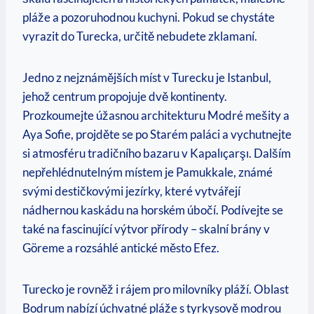
pláže a pozoruhodnou kuchyni. Pokud se chystáte
vyrazit do Turecka, určitě nebudete zklamaní.
Jedno z nejznámějších míst v Turecku je Istanbul,
jehož centrum propojuje dvě kontinenty.
Prozkoumejte úžasnou architekturu Modré mešity a
Aya Sofie, projděte se po Starém paláci a vychutnejte
si atmosféru tradičního bazaru v Kapalıçarşı. Dalším
nepřehlédnutelným místem je Pamukkale, známé
svými destičkovými jezírky, které vytvářejí
nádhernou kaskádu na horském úbočí. Podívejte se
také na fascinující výtvor přírody – skalní brány v
Göreme a rozsáhlé antické město Efez.
Turecko je rovněž i rájem pro milovníky pláží. Oblast
Bodrum nabízí úchvatné pláže s tyrkysově modrou