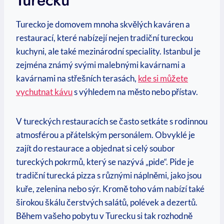
Turecko je domovem mnoha skvělých kaváren a
restaurací, které nabízejí nejen tradiční tureckou
kuchyni, ale také mezinárodní speciality. Istanbul je
zejména známý svými malebnými kavárnami a
kavárnami na střešních terasách,
kde si můžete
vychutnat kávu
s výhledem na město nebo přístav.
V tureckých restauracích se často setkáte s rodinnou
atmosférou a přátelským personálem. Obvyklé je
zajít do restaurace a objednat si celý soubor
tureckých pokrmů, který se nazývá „pide“. Pide je
tradiční turecká pizza s různými náplněmi, jako jsou
kuře, zelenina nebo sýr. Kromě toho vám nabízí také
širokou škálu čerstvých salátů, polévek a dezertů.
Během vašeho pobytu v Turecku si tak rozhodně