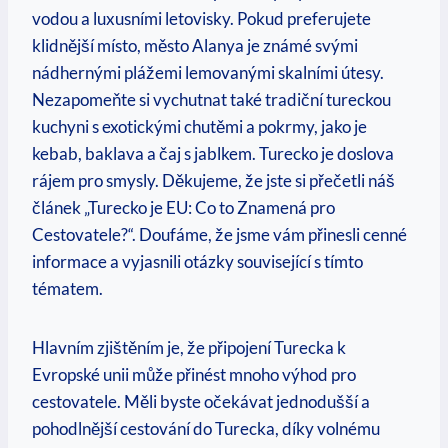
vodou a luxusními letovisky. Pokud preferujete
klidnější místo, město Alanya je známé svými
nádhernými plážemi lemovanými skalními útesy.
Nezapomeňte si vychutnat také tradiční tureckou
kuchyni s exotickými chutěmi a pokrmy, jako je
kebab, baklava a čaj s jablkem. Turecko je doslova
rájem pro smysly. Děkujeme, že jste si přečetli náš
článek „Turecko je EU: Co to Znamená pro
Cestovatele?“. Doufáme, že jsme vám přinesli cenné
informace a vyjasnili otázky související s tímto
tématem.
Hlavním zjištěním je, že připojení Turecka k
Evropské unii může přinést mnoho výhod pro
cestovatele. Měli byste očekávat jednodušší a
pohodlnější cestování do Turecka, díky volnému