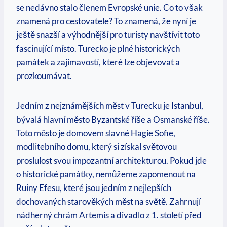
se nedávno stalo členem Evropské unie. Co to však
znamená pro cestovatele? To znamená, že nyní je
ještě snazší a výhodnější pro turisty navštívit toto
fascinující místo. Turecko je plné historických
památek a zajímavostí, které lze objevovat a
prozkoumávat.
Jedním z nejznámějších měst v Turecku je Istanbul,
bývalá hlavní město Byzantské říše a Osmanské říše.
Toto město je domovem slavné Hagie Sofie,
modlitebního domu, který si získal světovou
proslulost svou impozantní architekturou. Pokud jde
o historické památky, nemůžeme zapomenout na
Ruiny Efesu, které jsou jedním z nejlepších
dochovaných starověkých měst na světě. Zahrnují
nádherný chrám Artemis a divadlo z 1. století před