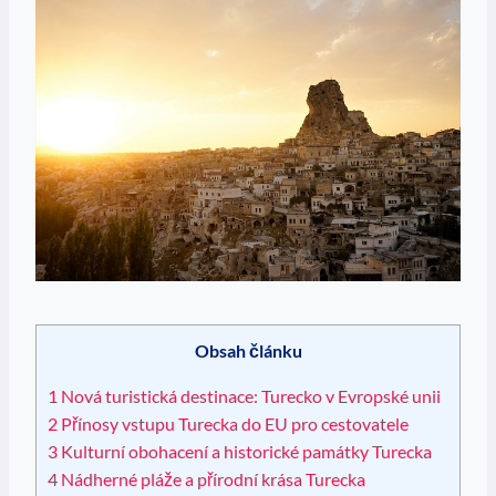
Obsah článku
1
Nová turistická destinace: Turecko v Evropské unii
2
Přínosy vstupu Turecka do EU pro cestovatele
3
Kulturní obohacení a historické památky Turecka
4
Nádherné pláže a přírodní krása Turecka