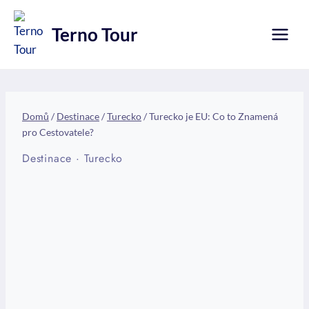
Přeskočit
na
Terno Tour
obsah
Domů
/
Destinace
/
Turecko
/
Turecko je EU: Co to Znamená
pro Cestovatele?
Destinace
·
Turecko