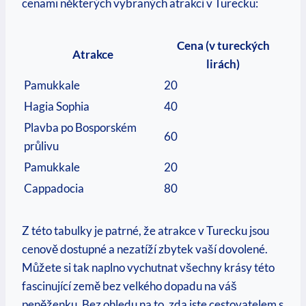
cenami některých vybraných atrakcí v Turecku:
Cena (v tureckých
Atrakce
lirách)
Pamukkale
20
Hagia Sophia
40
Plavba po Bosporském
60
průlivu
Pamukkale
20
Cappadocia
80
Z této tabulky je patrné, že atrakce v Turecku jsou
cenově dostupné a nezatíží zbytek vaší dovolené.
Můžete si tak naplno vychutnat všechny krásy této
fascinující země bez velkého dopadu na váš
peněženku. Bez ohledu na to, zda jste cestovatelem s