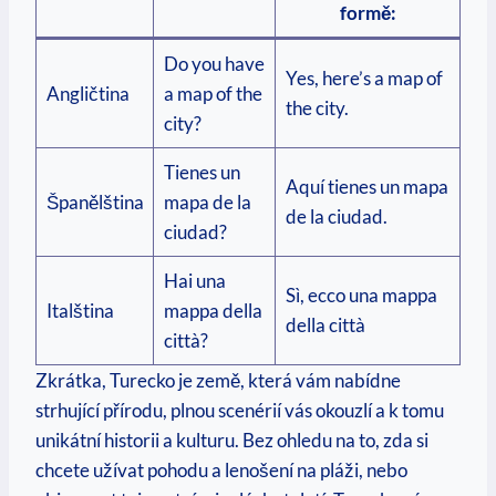
formě:
Do you have
Yes, here’s a map of
Angličtina
a map of the
the city.
city?
Tienes un
Aquí tienes un mapa
Španělština
mapa de la
de la ciudad.
ciudad?
Hai una
Sì, ecco una mappa
Italština
mappa della
della città
città?
Zkrátka, Turecko je země, která vám nabídne
strhující přírodu, plnou scenérií vás okouzlí a k tomu
unikátní historii a kulturu. Bez ohledu na to, zda si
chcete užívat pohodu a lenošení na pláži, nebo