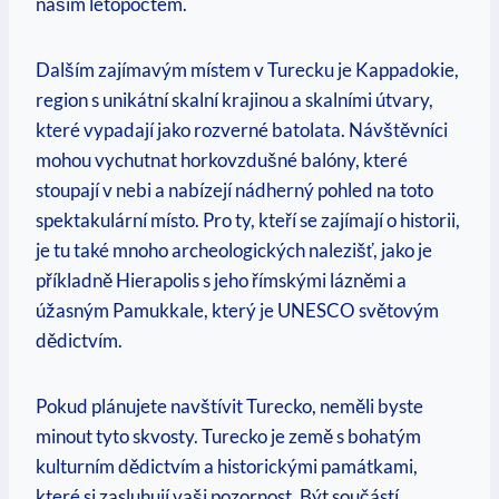
naším letopočtem.
Dalším zajímavým místem v Turecku je Kappadokie,
region s unikátní skalní krajinou a skalními útvary,
které vypadají jako rozverné batolata. Návštěvníci
mohou vychutnat horkovzdušné balóny, které
stoupají v nebi a nabízejí nádherný pohled na toto
spektakulární místo. Pro ty, kteří se zajímají o historii,
je tu také mnoho archeologických nalezišť, jako je
příkladně Hierapolis s jeho římskými lázněmi a
úžasným Pamukkale, který je UNESCO světovým
dědictvím.
Pokud plánujete navštívit Turecko, neměli byste
minout tyto skvosty. Turecko je země s bohatým
kulturním dědictvím a historickými památkami,
které si zasluhují vaši pozornost. Být součástí