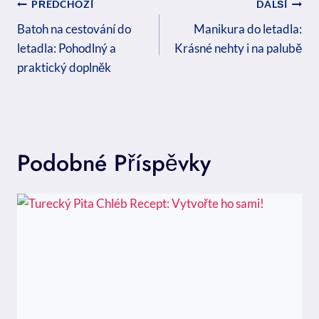
Navigace
PŘEDCHOZÍ
DALŠÍ
Pro
Batoh na cestování do
Manikura do letadla:
letadla: Pohodlný a
Krásné nehty i na palubě
Příspěvek
praktický doplněk
Podobné Příspěvky