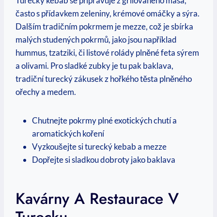
Turecký kebab se připravuje z grilovaného masa,
často s přídavkem zeleniny, krémové omáčky a sýra.
Dalším tradičním pokrmem je mezze, což je sbírka
malých studených pokrmů, jako jsou například
hummus, tzatziki, či listové rolády plněné feta sýrem
a olivami. Pro sladké zubky je tu pak baklava,
tradiční turecký zákusek z hořkého těsta plněného
ořechy a medem.
Chutnejte pokrmy plné exotických chutí a
aromatických koření
Vyzkoušejte si turecký kebab a mezze
Dopřejte si sladkou dobroty jako baklava
Kavárny A Restaurace V
Turecku