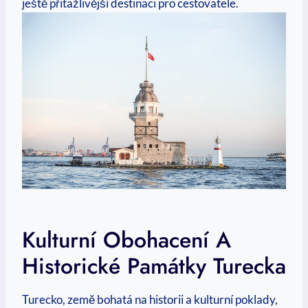
ještě přitažlivější destinaci pro cestovatele.
Kulturní Obohacení A
Historické Památky Turecka
Turecko, země bohatá na historii a kulturní poklady,