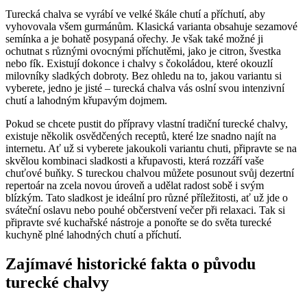
Turecká chalva se vyrábí ve velké škále chutí a příchutí, aby
vyhovovala všem gurmánům. Klasická varianta obsahuje sezamové
semínka a je bohatě posypaná ořechy. Je však také možné ji
ochutnat s různými ovocnými příchutěmi, jako je citron, švestka
nebo fík. Existují dokonce i chalvy s čokoládou, které okouzlí
milovníky sladkých dobroty. Bez ohledu na to, jakou variantu si
vyberete, jedno je jisté – turecká chalva vás oslní svou intenzivní
chutí a lahodným křupavým dojmem.
Pokud se chcete pustit do přípravy vlastní tradiční turecké chalvy,
existuje několik osvědčených receptů, které lze snadno najít na
internetu. Ať už si vyberete jakoukoli variantu chuti, připravte se na
skvělou kombinaci sladkosti a křupavosti, která rozzáří vaše
chuťové buňky. S tureckou chalvou můžete posunout svůj dezertní
repertoár na zcela novou úroveň a udělat radost sobě i svým
blízkým. Tato sladkost je ideální pro různé příležitosti, ať už jde o
sváteční oslavu nebo pouhé občerstvení večer při relaxaci. Tak si
připravte své kuchařské nástroje a ponořte se do světa turecké
kuchyně plné lahodných chutí a příchutí.
Zajímavé historické fakta o původu
turecké chalvy