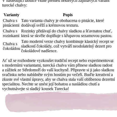
V následující tabulce vidíte přehled některých zajímavých variant
turecké chalvy:
Varianty
Popis
Chalva s
Tato varianta chalvy je obohacena o pistácie, které
pistáciemi
dodávají svěží a krémovou texturu.
Chalva s
Rozinky přidávají do chalvy sladkou a šťavnatou chuť,
rozinkami
která se skvěle doplňuje s křupavou sezamovou pastou.
Tato moderní verze chalvy kombinuje klasický recept se
Chalva s
sladkostí čokolády, což vytváří neodolatelný dezert pro
čokoládou
čokoládové nadšence.
Ať už se rozhodnete vyzkoušet tradiční recept nebo experimentovat
s moderními variantami, turecká chalva vám přinese sladkou radost
a zážitek ze Středomoří do vaší kuchyně. Připravte si ji jako sladkou
svačinku nebo nabídněte svým hostům po večeři. Buďte kreativní a
zkuste své vlastní úpravy, aby se chalva stala vaší oblíbenou dezertní
specialitou. Nechte se unést její bohatou a nasládlou chutí a
vychutnávejte si sladký kousek Turecka!