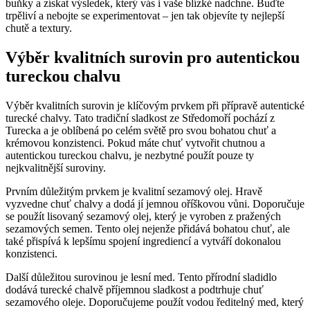
buňky a získat výsledek, který vás i vaše blízké nadchne. Buďte
trpěliví a nebojte se experimentovat – jen tak objevíte ty nejlepší
chutě a textury.
Výběr kvalitních surovin pro autentickou
tureckou chalvu
Výběr kvalitních surovin je klíčovým prvkem při přípravě autentické
turecké chalvy. Tato tradiční sladkost ze Středomoří pochází z
Turecka a je oblíbená po celém světě pro svou bohatou chuť a
krémovou konzistenci. Pokud máte chuť vytvořit chutnou a
autentickou tureckou chalvu, je nezbytné použít pouze ty
nejkvalitnější suroviny.
Prvním důležitým prvkem je kvalitní sezamový olej. Hravě
vyzvedne chuť chalvy a dodá jí jemnou oříškovou vůni. Doporučuje
se použít lisovaný sezamový olej, který je vyroben z pražených
sezamových semen. Tento olej nejenže přidává bohatou chuť, ale
také přispívá k lepšímu spojení ingrediencí a vytváří dokonalou
konzistenci.
Další důležitou surovinou je lesní med. Tento přírodní sladidlo
dodává turecké chalvě příjemnou sladkost a podtrhuje chuť
sezamového oleje. Doporučujeme použít vodou ředitelný med, který