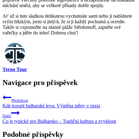
míchání směsi, aby se veškeré přísady dobře spojily.
Ať už si tuto sladkou delikatesu vychutnáte sami nebo ji nabídnete
svým blízkým, jsem si jistý/á, že si ji každý pochutná a oceníte.
Takže si vzpomeňte na slunné pláže Středomoří, zapněte své
vařečky a jděte do toho! Dobrou chuť!
Terno Tour
Navigace pro příspěvek
Předchozí
Kde koupit bulharské leva: Výměna měny v praxi
Další
Co je typické pro Bulharsko – Tradiční kultura a zvyklosti
Podobné příspěvky