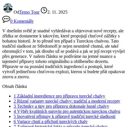
Od
Terno Tour
2. 11. 2025
0 Komentáře
V dnešním světě je snadné vyhledávat a objevovat nové recepty, ale
zřídka se dostaneme k takovým, které propojují chuťové zážitky s
bohatou historií. Je to přesně ten případ s Tureckou chalvou. Tato
tradiční sladkost ze Středomoří je nejen nesmírně chutná, ale také
ohromující v tom, jak dlouho už se podává a jak se její recept vyvíjel
přes generace. V našem článku se podíváme na jemné nuance a
tajemství přípravy tohoto originálního a oblíbeného dezertu.
Připravte se na poznání tradičních ingrediencí a postupů, které
vytvoří jedinečnou chuťovou explozi, kterou si budete přát opakovat
znovu a znovu.
Obsah článku
1
Základní ingredience pro přípravu turecké chalvy
2
Různé varianty turecké chalvy: tradiční a moderní recepty
3
Techniky a tipy pro přípravu dokonale husté chalvy
4
Výběr kvalitních surovin pro autentickou tureckou chalvu
5
Inovativní přístupy k přípravě tradiční turecké sladkosti
6
Variace chutí a příchutí tureckých chalv
7
Zajímavé historické fakta o původu turecké chalvy