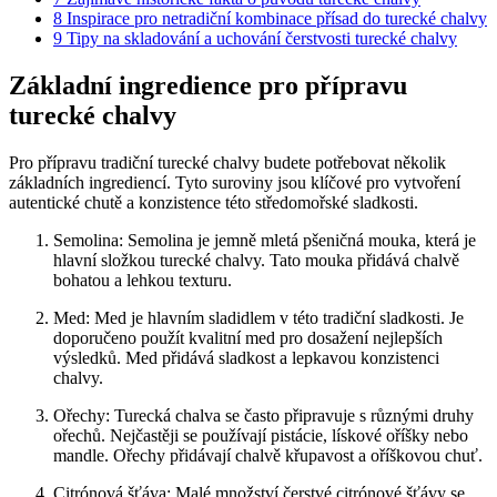
8
Inspirace pro netradiční kombinace přísad do turecké chalvy
9
Tipy na skladování a uchování čerstvosti turecké chalvy
Základní ingredience pro přípravu
turecké chalvy
Pro přípravu tradiční turecké chalvy budete potřebovat několik
základních ingrediencí. Tyto suroviny jsou klíčové pro vytvoření
autentické chutě a konzistence této středomořské sladkosti.
Semolina: Semolina je jemně mletá pšeničná mouka, která je
hlavní složkou turecké chalvy. Tato mouka přidává chalvě
bohatou a lehkou texturu.
Med: Med je hlavním sladidlem v této tradiční sladkosti. Je
doporučeno použít kvalitní med pro dosažení nejlepších
výsledků. Med přidává sladkost a lepkavou konzistenci
chalvy.
Ořechy: Turecká chalva se často připravuje s různými druhy
ořechů. Nejčastěji se používají pistácie, lískové oříšky nebo
mandle. Ořechy přidávají chalvě křupavost a oříškovou chuť.
Citrónová šťáva: Malé množství čerstvé citrónové šťávy se