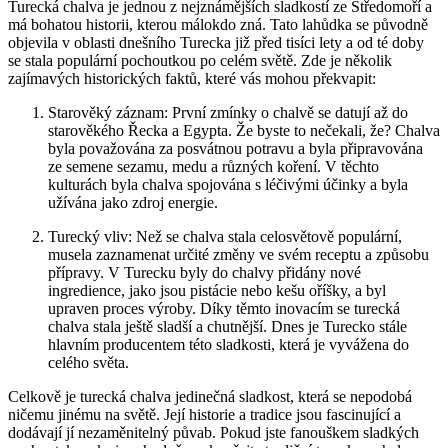
Turecká chalva je jednou z nejznámějších sladkostí ze Středomoří a
má bohatou historii, kterou málokdo zná. Tato lahůdka se původně
objevila v oblasti dnešního Turecka již před tisíci lety a od té doby
se stala populární pochoutkou po celém světě. Zde je několik
zajímavých historických faktů, které vás mohou překvapit:
Starověký záznam: První zmínky o chalvě se datují až do
starověkého Řecka a Egypta. Že byste to nečekali, že? Chalva
byla považována za posvátnou potravu a byla připravována
ze semene sezamu, medu a různých koření. V těchto
kulturách byla chalva spojována s léčivými účinky a byla
užívána jako zdroj energie.
Turecký vliv: Než se chalva stala celosvětově populární,
musela zaznamenat určité změny ve svém receptu a způsobu
přípravy. V Turecku byly do chalvy přidány nové
ingredience, jako jsou pistácie nebo kešu oříšky, a byl
upraven proces výroby. Díky těmto inovacím se turecká
chalva stala ještě sladší a chutnější. Dnes je Turecko stále
hlavním producentem této sladkosti, která je vyvážena do
celého světa.
Celkově je turecká chalva jedinečná sladkost, která se nepodobá
ničemu jinému na světě. Její historie a tradice jsou fascinující a
dodávají jí nezaměnitelný půvab. Pokud jste fanouškem sladkých