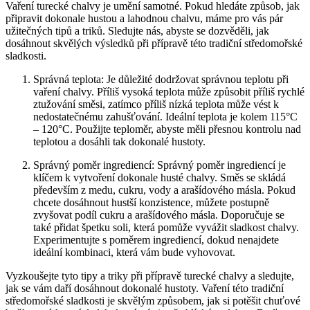
Vaření turecké chalvy je umění samotné. Pokud hledáte způsob, jak
připravit dokonale hustou a lahodnou chalvu, máme pro vás pár
užitečných tipů a triků. Sledujte nás, abyste se dozvěděli, jak
dosáhnout skvělých výsledků při přípravě této tradiční středomořské
sladkosti.
Správná teplota: Je důležité dodržovat správnou teplotu při
vaření chalvy. Příliš vysoká teplota může způsobit příliš rychlé
ztužování směsi, zatímco příliš nízká teplota může vést k
nedostatečnému zahušťování. Ideální teplota je kolem 115°C
– 120°C. Použijte teploměr, abyste měli přesnou kontrolu nad
teplotou a dosáhli tak dokonalé hustoty.
Správný poměr ingrediencí: Správný poměr ingrediencí je
klíčem k vytvoření dokonale husté chalvy. Směs se skládá
především z medu, cukru, vody a arašídového másla. Pokud
chcete dosáhnout hustší konzistence, můžete postupně
zvyšovat podíl cukru a arašídového másla. Doporučuje se
také přidat špetku soli, která pomůže vyvážit sladkost chalvy.
Experimentujte s poměrem ingrediencí, dokud nenajdete
ideální kombinaci, která vám bude vyhovovat.
Vyzkoušejte tyto tipy a triky při přípravě turecké chalvy a sledujte,
jak se vám daří dosáhnout dokonalé hustoty. Vaření této tradiční
středomořské sladkosti je skvělým způsobem, jak si potěšit chuťové