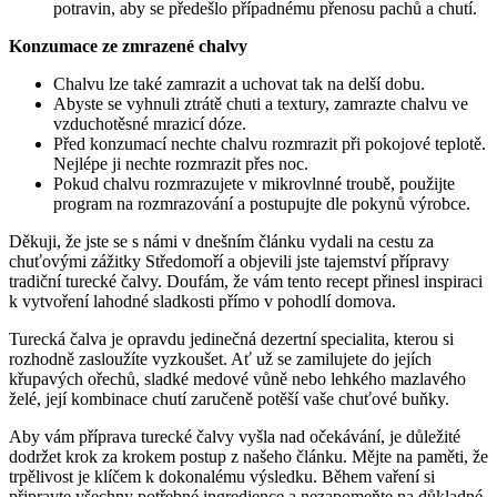
potravin, aby se předešlo případnému přenosu pachů a chutí.
Konzumace ze zmrazené chalvy
Chalvu lze také zamrazit a uchovat tak na delší dobu.
Abyste se vyhnuli ztrátě chuti a textury, zamrazte chalvu ve
vzduchotěsné mrazicí dóze.
Před konzumací nechte chalvu rozmrazit při pokojové teplotě.
Nejlépe ji nechte rozmrazit přes noc.
Pokud chalvu rozmrazujete v mikrovlnné troubě, použijte
program na rozmrazování a postupujte dle pokynů výrobce.
Děkuji, že jste se s námi v dnešním článku vydali na cestu za
chuťovými zážitky Středomoří a objevili jste tajemství přípravy
tradiční turecké čalvy. Doufám, že vám tento recept přinesl inspiraci
k vytvoření lahodné sladkosti přímo v pohodlí domova.
Turecká čalva je opravdu jedinečná dezertní specialita, kterou si
rozhodně zasloužíte vyzkoušet. Ať už se zamilujete do jejích
křupavých ořechů, sladké medové vůně nebo lehkého mazlavého
želé, její kombinace chutí zaručeně potěší vaše chuťové buňky.
Aby vám příprava turecké čalvy vyšla nad očekávání, je důležité
dodržet krok za krokem postup z našeho článku. Mějte na paměti, že
trpělivost je klíčem k dokonalému výsledku. Během vaření si
připravte všechny potřebné ingredience a nezapomeňte na důkladné