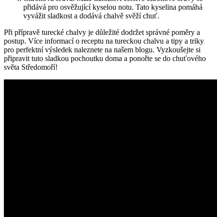
přidává pro osvěžující kyselou notu. Tato kyselina pomáhá
vyvážit sladkost a dodává chalvě svěží chuť.
Při přípravě turecké chalvy je důležité dodržet správné poměry a
postup. Více informací o receptu na tureckou chalvu a tipy a triky
pro perfektní výsledek naleznete na našem blogu. Vyzkoušejte si
připravit tuto sladkou pochoutku doma a ponořte se do chuťového
světa Středomoří!