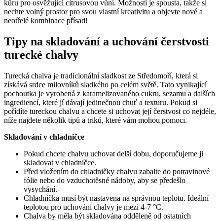
kůru pro osvěžující citrusovou vůni. Možností je spousta, takže si
nechte volný prostor pro svou vlastní kreativitu a objevte nové a
neotřelé kombinace přísad!
Tipy na skladování a uchování čerstvosti
turecké chalvy
Turecká chalva je tradicionální sladkost ze Středomoří, která si
získává srdce milovníků sladkého po celém světě. Tato vynikající
pochoutka je vyrobená z karamelizovaného cukru, sezamu a dalších
ingrediencí, které jí dávají jedinečnou chuť a texturu. Pokud si
pořídíte tureckou chalvu a chcete si uchovat její čerstvost co nejdéle,
níže najdete několik tipů a triků, které vám mohou pomoci.
Skladování v chladničce
Pokud chcete chalvu uchovat delší dobu, doporučujeme ji
skladovat v chladničce.
Před vložením do chladničky chalvu zabalte do potravinové
fólie nebo do vzduchotěsné nádoby, aby se předešlo
vysychání.
Chladnička musí být nastavena na správnou teplotu. Ideální
teplotou pro uchování chalvy je mezi 4-7 °C.
Chalva by měla být skladována odděleně od ostatních