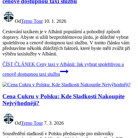
cenově dostupnou taxi službu
Od
Terno Tour
10. 1. 2026
Cestování taxíkem je v Albánii populární a pohodlný způsob
dopravy. Abyste si užili bezproblémovou jízdu, je důležité vybrat
spolehlivou a cenově dostupnou taxi službu. V tomto článku vám
představíme několik důležitých faktorů, které byste měli zvážit při
výběru taxislužby v Albánii.
ČÍST ČLÁNEK
Ceny taxi v Albánii: Jak vybrat spolehlivou a
cenově dostupnou taxi službu
Cena Cukru v Polsku: Kde Sladkosti Nakoupíte
Nejvýhodněji?
Od
Terno Tour
7. 3. 2026
Soustředění sladkostí v Polsku představuje pro milovníky