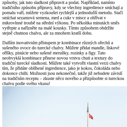
způsoby, jak tuto sladkost připravit a podat. Například, namísto
tradičního způsobu přípravy, kdy se všechny ingredience smíchají a
pomalu vaří, můžete vyzkoušet rychlejší a jednodušší metodu. Stačí
smíchat sezamová semena, med a cukr v misce a ohřívat v
mikrovlnné troubě na střední výkonu. Po několika minutách směs
vytřepte a nařízněte na malé kousky. Tímto způsobem obdržíte
stejně chutnou chalvu, ale za mnohem kratší dobu.
Dalším inovativním přístupem je kombinace různých ořechů a
sušeného ovoce do turecké chalvy. Můžete přidat mandle, lískové
oříšky, pistácie nebo sušené meruňky, rozinky a figy. Tato
neobvyklá kombinace přinese novou vrstvu chuti a textury do
tradiční turecké sladkosti. Můžete také vytvořit vlastní verzi chalvy
tím, že přidáte oblíbené ingredience, jako je kokos, čokoláda nebo
dokonce chilli. Možnosti jsou nekonečné, takže již nebudete závislí
na tradičním receptu – zkuste něco nového a přizpůsobte si tureckou
chalvu podle svého vkusu!