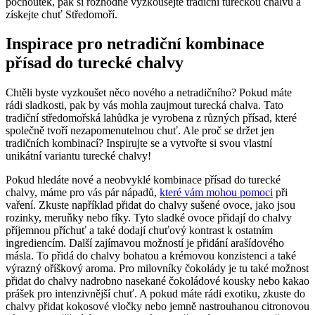
pochoutek, pak si rozhodně vyzkoušejte tradiční tureckou chalvu a
získejte chuť Středomoří.
Inspirace pro netradiční kombinace
přísad do turecké chalvy
Chtěli byste vyzkoušet něco nového a netradičního? Pokud máte
rádi sladkosti, pak by vás mohla zaujmout turecká chalva. Tato
tradiční středomořská lahůdka je vyrobena z různých přísad, které
společně tvoří nezapomenutelnou chuť. Ale proč se držet jen
tradičních kombinací? Inspirujte se a vytvořte si svou vlastní
unikátní variantu turecké chalvy!
Pokud hledáte nové a neobvyklé kombinace přísad do turecké
chalvy, máme pro vás pár nápadů,
které vám mohou pomoci
při
vaření. Zkuste například přidat do chalvy sušené ovoce, jako jsou
rozinky, meruňky nebo fíky. Tyto sladké ovoce přidají do chalvy
příjemnou příchuť a také dodají chuťový kontrast k ostatním
ingrediencím. Další zajímavou možností je přidání arašídového
másla. To přidá do chalvy bohatou a krémovou konzistenci a také
výrazný oříškový aroma. Pro milovníky čokolády je tu také možnost
přidat do chalvy nadrobno nasekané čokoládové kousky nebo kakao
prášek pro intenzivnější chuť. A pokud máte rádi exotiku, zkuste do
chalvy přidat kokosové vločky nebo jemně nastrouhanou citronovou