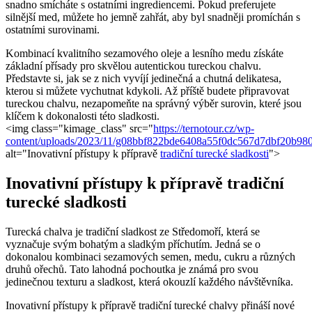
snadno smícháte s ostatními ingrediencemi. Pokud preferujete
silnější med, můžete ho jemně zahřát, aby byl snadněji promíchán s
ostatními surovinami.
Kombinací kvalitního sezamového oleje a lesního medu získáte
základní přísady pro skvělou autentickou tureckou chalvu.
Představte si, jak se z nich vyvíjí jedinečná a chutná delikatesa,
kterou si můžete vychutnat kdykoli. Až příště budete připravovat
tureckou chalvu, nezapomeňte na správný výběr surovin, které jsou
klíčem k dokonalosti této sladkosti.
<img class="kimage_class" src="
https://ternotour.cz/wp-
content/uploads/2023/11/g08bbf822bde6408a55f0dc567d7dbf20b
alt="Inovativní přístupy k přípravě
tradiční turecké sladkosti
">
Inovativní přístupy k přípravě tradiční
turecké sladkosti
Turecká chalva je tradiční sladkost ze Středomoří, která se
vyznačuje svým bohatým a sladkým příchutím. Jedná se o
dokonalou kombinaci sezamových semen, medu, cukru a různých
druhů ořechů. Tato lahodná pochoutka je známá pro svou
jedinečnou texturu a sladkost, která okouzlí každého návštěvníka.
Inovativní přístupy k přípravě tradiční turecké chalvy přináší nové