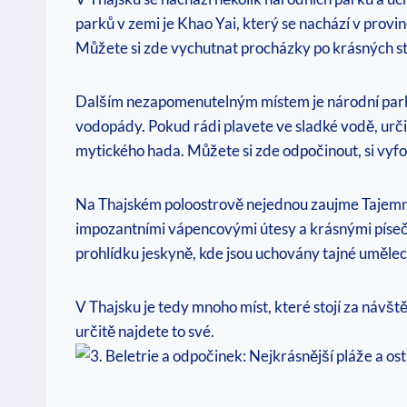
parků v zemi je Khao Yai, který se nachází v prov
Můžete si zde vychutnat procházky po krásných st
Dalším nezapomenutelným místem je národní park E
vodopády. Pokud rádi plavete ve sladké vodě, urči
mytického hada. Můžete si zde odpočinout, si vyf
Na Thajském poloostrově nejednou zaujme Tajemný zá
impozantními vápencovými útesy a krásnými písečn
prohlídku jeskyně, kde jsou uchovány tajné uměl
V Thajsku je tedy mnoho míst, které stojí za návště
určitě najdete to své.