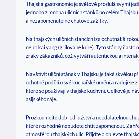
Thajská gastronomie je světově proslulá svými jed
jednoho z mnoha uličních stánků po celém Thajsku.
a nezapomenutelné chuťové zážitky.
Na thajských uličních stáncích lze ochutnat širokou
nebo kai yang (grilované kuře). Tyto stánky často 
zraky zákazníků, což vytváří autentickou a interak
Navštívit uliční stánek v Thajsku je také skvělou p
ochotně podělí o své kuchařské umění a radují se z t
které se používají v thajské kuchyni. Celkově je 
asijského ráje.
Prozkoumejte dobrodružství a neodolatelnou chuťovo
které rozhodně nebudete chtít zapomenout. Zahřej
atmosférou thajských ulic. Přijďte a objevte thajs