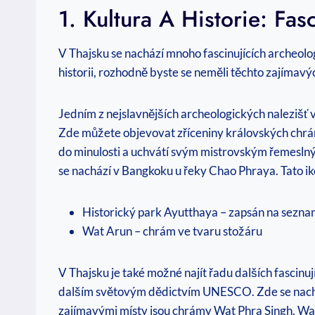
1. Kultura A Historie: Fa
V Thajsku se nachází mnoho fascinujících archeolog
historii, rozhodně byste se neměli těchto zajímavý
Jedním z nejslavnějších archeologických nalezišť
Zde můžete objevovat zříceniny královských chrámů
do minulosti a uchvátí svým mistrovským řemesln
se nachází v Bangkoku u řeky Chao Phraya. Tato iko
Historický park Ayutthaya – zapsán na se
Wat Arun – chrám ve tvaru stožáru
V Thajsku je také možné najít řadu dalších fascinu
dalším světovým dědictvím UNESCO. Zde se nachá
zajímavými místy jsou chrámy Wat Phra Singh, Wa