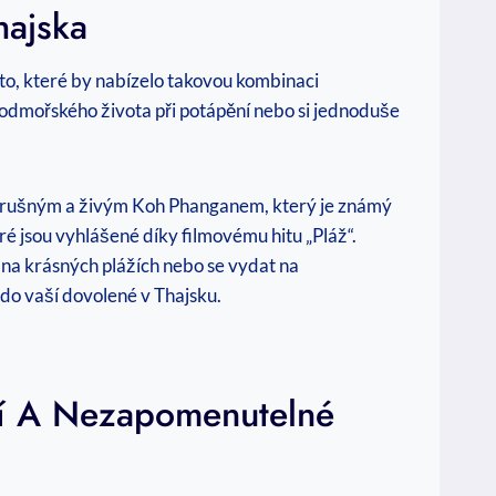
hajska
sto, které by nabízelo takovou kombinaci
odmořského života při potápění nebo si jednoduše
ezi rušným a živým Koh Phanganem, který je známý
é jsou vyhlášené díky filmovému hitu „Pláž“.
 na krásných plážích nebo se vydat na
 do vaší dovolené v Thajsku.
tví A Nezapomenutelné