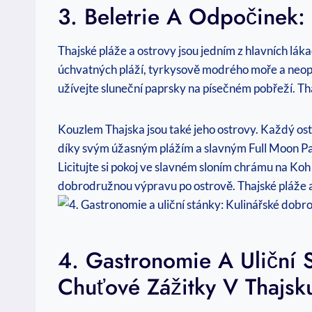
3. Beletrie A Odpočinek:
Thajské pláže a ostrovy jsou jedním z hlavních lák
úchvatných pláží, tyrkysově modrého moře a neopa
užívejte sluneční paprsky na písečném pobřeží. Th
Kouzlem Thajska jsou také jeho ostrovy. Každý ost
díky svým úžasným plážím a slavným Full Moon Par
Licitujte si pokoj ve slavném sloním chrámu na Ko
dobrodružnou výpravu po ostrově. Thajské pláže a 
4. Gastronomie A Uliční 
Chuťové Zážitky V Thajsk