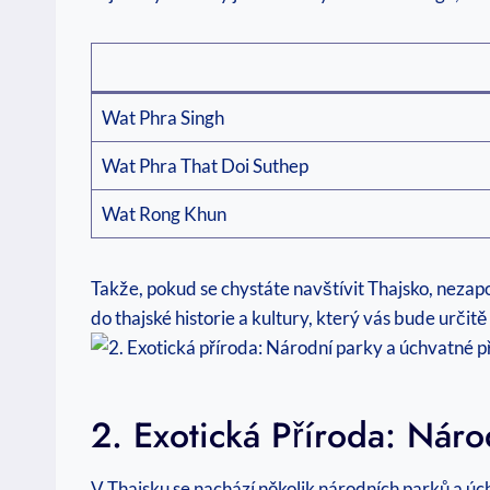
Wat Phra Singh
Wat Phra That Doi Suthep
Wat Rong Khun
Takže, pokud se chystáte navštívit Thajsko, nezap
do thajské historie a kultury, který vás bude určitě
2. Exotická Příroda: Náro
V Thajsku se nachází několik národních parků a úch