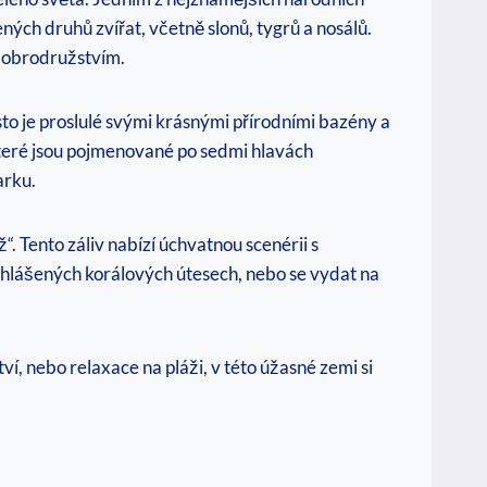
ých druhů zvířat, včetně slonů, tygrů a nosálů.
 dobrodružstvím.
o je proslulé svými krásnými přírodními bazény a
které jsou pojmenované po sedmi hlavách
arku.
. Tento záliv nabízí úchvatnou scenérii s
yhlášených korálových útesech, nebo se vydat na
ví, nebo relaxace na pláži, v této úžasné zemi si