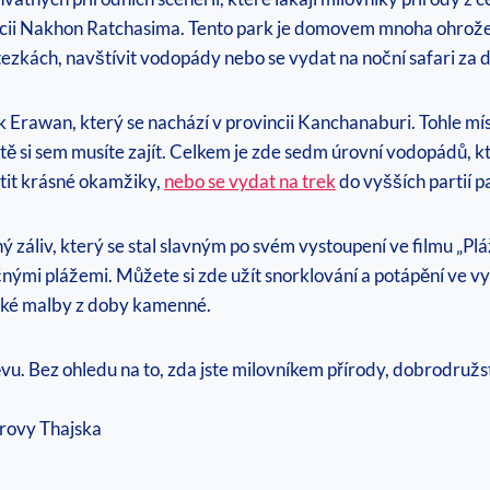
incii Nakhon Ratchasima. Tento park je domovem mnoha ohrožen
ezkách, navštívit vodopády nebo se vydat na noční safari za
rawan, který se nachází v provincii Kanchanaburi. Tohle míst
tě si sem musíte zajít. Celkem je zde sedm úrovní vodopádů, 
otit krásné okamžiky,
nebo se vydat na trek
do vyšších partií p
liv, který se stal slavným po svém vystoupení ve filmu „Pláž“
ými plážemi. Můžete si zde užít snorklování a potápění ve v
ecké malby z doby kamenné.
vu. Bez ohledu na to, zda jste milovníkem přírody, dobrodružst