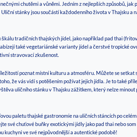
inečnými chutěmi a vůněmi. Jedním z nejlepších způsobů, jak p
 Uliční stánky jsou součástí každodenního života v Thajsku a 
 škálu tradičních thajských jídel, jako například pad thai (fri
nabízejí také vegetariánské varianty jídel a čerstvé tropické o
tivní stravovací zkušenost.
říležitostí poznat místní kulturu a atmosféru. Můžete se setkat
oho, že vás vidí s potěšením požívat jejich jídla. Je to také př
návštěva uličního stánku v Thajsku zážitkem, který nelze minou
u paletu thajské gastronomie na uličních stáncích po celém Th
te své chuťové buňky exotickými jídly jako pad thai nebo som
kou kuchyni ve své nejpůvodnější a autentické podobě!