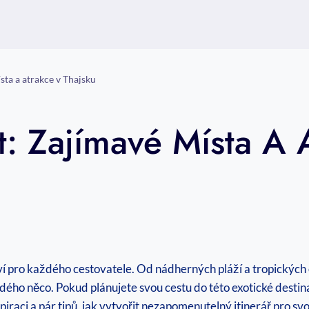
sta a atrakce v Thajsku
t: Zajímavé Místa A 
í pro každého cestovatele. Od nádherných pláží a tropických os
o něco. Pokud plánujete svou cestu do této exotické destinace
spiraci a pár tipů, jak vytvořit nezapomenutelný itinerář pro 