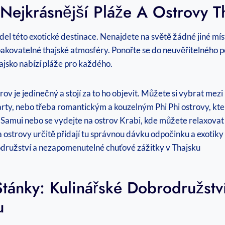
 Nejkrásnější Pláže A Ostrovy T
adel této exotické destinace. Nenajdete na světě žádné jiné mí
kovatelné thajské atmosféry. Ponořte se do neuvěřitelného p
ajsko nabízí pláže pro každého.
rov je jedinečný a stojí za to ho objevit. Můžete si vybrat m
ty, nebo třeba romantickým a kouzelným Phi Phi ostrovy, kter
h Samui nebo se vydejte na ostrov Krabi, kde můžete relaxovat
ostrovy určitě přidají tu správnou dávku odpočinku a exotiky
Stánky: Kulinářské Dobrodružs
u