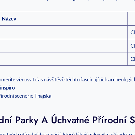
Název
C
C
C
omeňte věnovat čas návštěvě těchto fascinujících archeologic
 inspiro
dní Parky A Úchvatné Přírodní 
vatných přírodních scenérií, které lákají milovníky přírody z