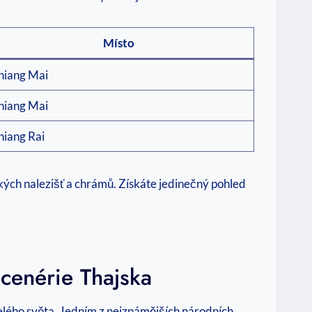
Místo
hiang Mai
hiang Mai
hiang Rai
kých nalezišť a chrámů. Získáte jedinečný pohled
Scenérie Thajska
 celého světa. Jedním z nejznámějších národních