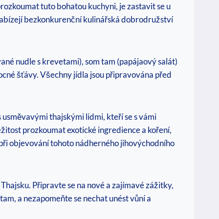
rozkoumat tuto bohatou kuchyni, je zastavit se u
nabízejí bezkonkurenční kulinářská dobrodružství
tované nudle s krevetami), som tam (papájaový salát)
vocné šťávy. Všechny jídla jsou připravována před
 s usměvavými thajskými lidmi, kteří se s vámi
íležitost prozkoumat exotické ingredience a koření,
t při objevování tohoto nádherného jihovýchodního
ajsku. Připravte se na nové ​​a zajímavé zážitky,
 tam, a nezapomeňte se nechat unést vůní a