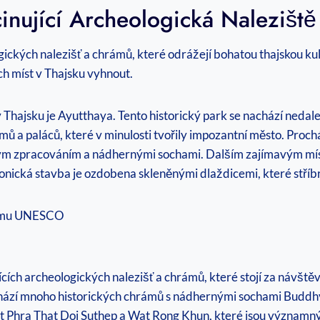
scinující Archeologická Naleziš
ických nalezišť a chrámů, které odrážejí bohatou thajskou kult
ch míst v Thajsku vyhnout.
 v Thajsku je Ayutthaya. Tento historický park se nachází ne
 a paláců, které v minulosti tvořily impozantní město. Proch
ým zpracováním a nádhernými sochami. Dalším zajímavým míst
nická stavba je ozdobena skleněnými dlaždicemi, které stříbrn
znamu UNESCO
jících archeologických nalezišť a chrámů, které stojí za návšt
zí mnoho historických chrámů s nádhernými sochami Buddhy, 
t Phra That Doi Suthep a Wat Rong Khun, které jsou významný