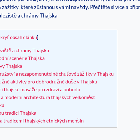
zážitky, které zůstanou s vámi navždy. Přečtěte si více a při
kryť obsah článku
]
leziště a chrámy Thajska
odní scenérie Thajska
ovy Thajska
družství a nezapomenutelné chuťové zážitky v Thajsku
ružné aktivity pro dobrodružné duše v Thajsku
lní thajské masáže pro zdraví a pohodu
a moderní architektura thajských velkoměst
sku
u tradici Thajska
 a tradicemi thajských etnických menšin