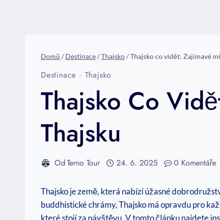
Domů
/
Destinace
/
Thajsko
/
Thajsko co vidět: Zajímavé mí
Destinace
·
Thajsko
Thajsko Co Vidě
Thajsku
Od
Terno Tour
24. 6. 2025
0 Komentáře
Thajsko je země, která nabízí úžasné dobrodružstv
buddhistické chrámy, Thajsko má opravdu pro každéh
které stojí za návštěvu. V tomto článku najdete in