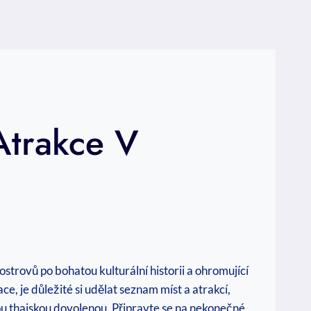
Atrakce V
trovů po bohatou kulturální historii a ohromující
, je důležité si udělat seznam míst a atrakcí,
svou thajskou dovolenou. Připravte se na nekonečné