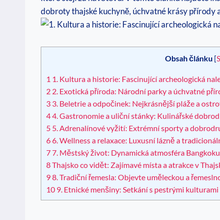
dobroty thajské kuchyně, úchvatné krásy přírody a 
Obsah článku
[
S
1
1. Kultura a historie: Fascinující archeologická na
2
2. Exotická příroda: Národní parky a úchvatné přír
3
3. Beletrie a odpočinek: Nejkrásnější pláže a ostr
4
4. Gastronomie a uliční stánky: Kulinářské dobro
5
5. Adrenalínové vyžití: Extrémní sporty a dobrod
6
6. Wellness a relaxace: Luxusní lázně a tradicioná
7
7. Městský život: Dynamická atmosféra Bangkoku 
8
Thajsko co vidět: Zajímavé místa a atrakce v Thaj
9
8. Tradiční řemesla: Objevte uměleckou a řemeslno
10
9. Etnické menšiny: Setkání s pestrými kulturami