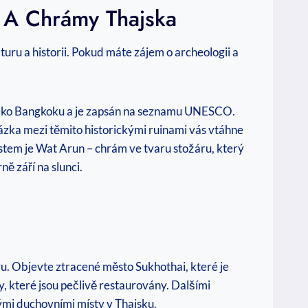
tě A Chrámy Thajska
uru a historii. Pokud máte zájem o archeologii a
daleko Bangkoku a je zapsán na seznamu UNESCO.
ázka mezi těmito historickými ruinami vás vtáhne
em je Wat Arun – chrám ve tvaru stožáru, který
ě září na slunci.
ěvu. Objevte ztracené město Sukhothai, které je
které jsou pečlivě restaurovány. Dalšími
mi duchovními místy v Thajsku.