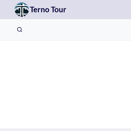
Přeskočit
Terno Tour
na
obsah