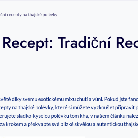
iční recepty na thajské polévky
 Recept: Tradiční Re
e
tě díky svému exotickému mixu chutí a vůní. Pokud jste fanoušk
epty na thajské polévky, které si můžete vyzkoušet připravit p
erujete sladko-kyselou polévku tom kha, v našem článku nale
za krokem a překvapte své blízké skvělou a autentickou thajsko