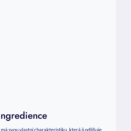
 Ingredience
á svou vlastní charakteristiku, která ji odlišuje