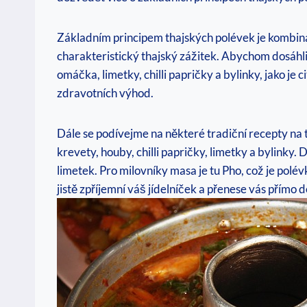
Základním principem thajských polévek je kombinac
charakteristický thajský zážitek. Abychom dosáhli
omáčka, limetky, chilli papričky a bylinky, jako j
zdravotních výhod.
Dále se podívejme na některé tradiční recepty na t
krevety, houby, chilli papričky, limetky a bylinky
limetek. Pro milovníky masa je tu Pho, což je pol
jistě zpříjemní váš jídelníček a přenese vás přímo d