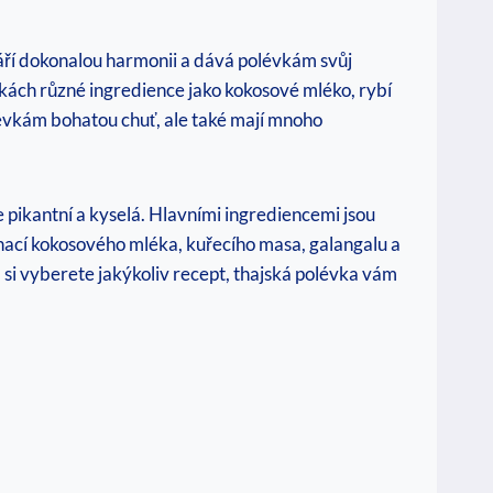
váří dokonalou harmonii a dává polévkám svůj
vkách různé ingredience jako kokosové mléko, rybí
olévkám bohatou chuť, ale také mají mnoho
 pikantní a kyselá. Hlavními ingrediencemi jsou
binací kokosového mléka, kuřecího masa, galangalu a
 si vyberete jakýkoliv recept, thajská polévka vám