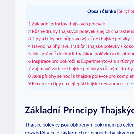
Obsah článku
[
Skryť o
1
Základní principy thajských polévek
2
Různé druhy thajských polévek a jejich charakteris
3
Tipy a triky pro přípravu výtečné thajské polívky
4
Návod na přípravu tradiční thajské polévky s ko
5
Jak správně dochutit thajskou polévku a dosáhnou
6
Inspirace pro pokročilé: Experimentování s různý
7
Zajímavé variace thajské polévky s různými druhy
8
Jaké přílohy se hodí k thajské polévce pro komplet
9
Recenze a tipy na nejlepší thajské restaurace, kd
Základní Principy Thajský
Thajské polévky jsou oblíbeným pokrmem po celém s
dozvědět více o základních principech thajských po