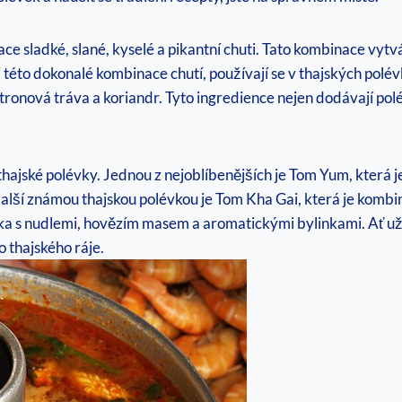
e sladké, slané, kyselé a pikantní chuti. Tato kombinace vyt
 této dokonalé kombinace chutí, používají se v thajských polé
e citronová tráva a koriandr. Tyto ingredience nejen dodávají p
hajské polévky. Jednou z nejoblíbenějších je Tom Yum, která je
. Další známou thajskou polévkou je Tom Kha Gai, která je kom
évka s nudlemi, hovězím masem a aromatickými bylinkami. Ať už
o thajského ráje.