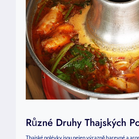
Různé Druhy Thajských Pol
Thajské polévky jsou nejen výrazně barevné a aroma