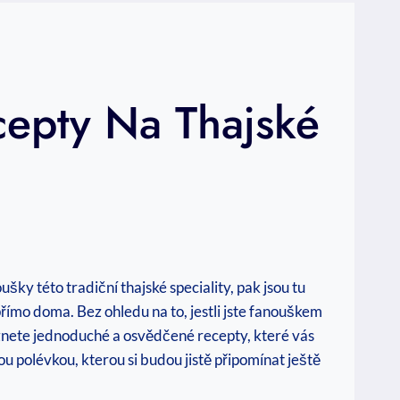
cepty Na Thajské
y této tradiční thajské speciality, pak jsou tu
římo doma. Bez ohledu na to, jestli jste fanouškem
znete jednoduché a osvědčené recepty, které vás
u polévkou, kterou si budou jistě připomínat ještě