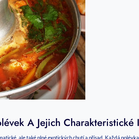
évek A Jejich Charakteristické
tické, ale také plné exotických chutí a přísad. Každá polévka m