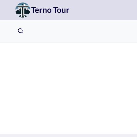
Přeskočit
Terno Tour
na
obsah