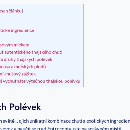
bsah článku
]
tické ingredience
kosovým mlékem
t autentického thajského chuti
mi druhy thajských polévek
 masa a mořských plodů
ní chuťový zážitek
e si vychutnáte výtečnou thajskou polévku
ch Polévek
větě. Jejich unikátní kombinace chutí a exotických ingredienc
lévek a naučit se tradiční recepty, jste na správném místě.