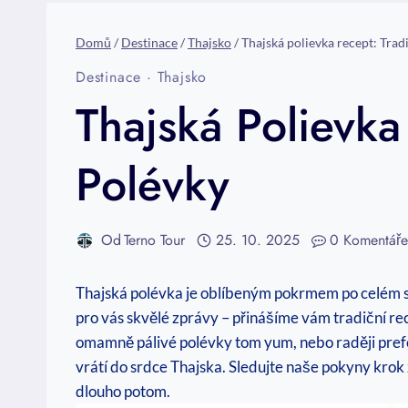
Domů
/
Destinace
/
Thajsko
/
Thajská polievka recept: Trad
Destinace
·
Thajsko
Thajská Polievka
Polévky
Od
Terno Tour
25. 10. 2025
0 Komentář
Thajská polévka je oblíbeným pokrmem po celém svě
pro vás skvělé zprávy – přinášíme vám tradiční rec
omamně pálivé polévky tom yum, nebo raději pref
vrátí do srdce Thajska. Sledujte naše pokyny krok 
dlouho potom.