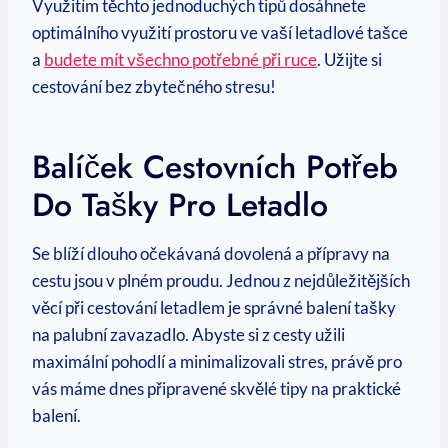
Využitím těchto⁣ jednoduchých tipů dosáhnete
optimálního využití prostoru ve vaší letadlové tašce
a⁢
budete mít všechno potřebné při ruce
. Užijte‍ si
cestování bez⁣ zbytečného ⁤stresu!
Balíček Cestovních Potřeb
Do⁤ Tašky Pro‌ Letadlo
Se blíží dlouho očekávaná dovolená⁣ a přípravy ‍na
cestu ‍jsou v plném proudu. Jednou z nejdůležitějších
věcí při cestování letadlem je správné balení tašky
na palubní zavazadlo. Abyste ⁢si z cesty užili
maximální pohodlí a ‍minimalizovali ​stres, právě‍ pro⁤
vás máme dnes ⁣připravené skvělé tipy na praktické
balení.