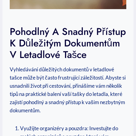
Pohodlný A Snadný Přístup
K Důležitým Dokumentům
V Letadlové Tašce
Vyhledávání důležitých dokumentů v letadlové
tašce může‌ být často frustrující záležitostí. ⁣Abyste si
usnadnili život při⁣ cestování, přinášíme vám několik
tipů na praktické balení vaší tašky ⁤do letadla,⁤ které
zajistí pohodlný a snadný přístup k ⁤vašim nezbytným
dokumentům.
Využijte organizéry a pouzdra: Investujte ​do