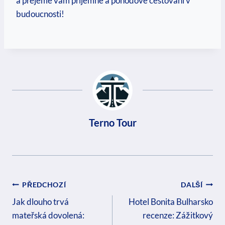
a přejeme vám‌ příjemné a pohodové cestování ⁤v
budoucnosti!
Terno Tour
Navigace
PŘEDCHOZÍ
DALŠÍ
Pro
Jak dlouho trvá
Hotel Bonita Bulharsko
mateřská dovolená:
recenze: Zážitkový
Příspěvek