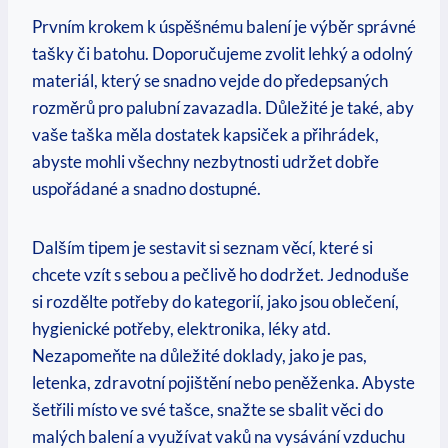
Prvním ‍krokem k úspěšnému balení je výběr správné
tašky či batohu. Doporučujeme zvolit lehký a odolný
materiál, ‌který se snadno vejde do‌ předepsaných
rozměrů ⁤pro palubní zavazadla. Důležité je také, aby
vaše taška měla‍ dostatek kapsiček a​ přihrádek,
abyste mohli všechny nezbytnosti udržet dobře
uspořádané‍ a snadno dostupné.
Dalším tipem je ‌sestavit si seznam věcí, které si
chcete vzít s sebou a pečlivě ho dodržet. ⁢Jednoduše
si rozdělte potřeby do kategorií,⁢ jako jsou oblečení,
hygienické potřeby, elektronika, léky ‍atd. ​
Nezapomeňte na důležité doklady, jako je pas,
letenka, zdravotní pojištění nebo peněženka. Abyste
šetřili ⁣místo ve své tašce, snažte‌ se sbalit‌ věci do
malých balení a využívat vaků ‍na vysávání vzduchu