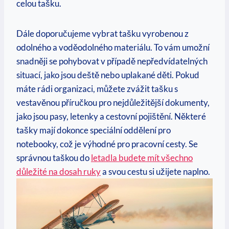
celou tašku.
Dále doporučujeme vybrat tašku vyrobenou z
odolného a voděodolného materiálu.⁤ To vám umožní
snadněji se pohybovat v případě nepředvídatelných
situací, jako jsou deště‌ nebo uplakané děti. Pokud
máte rádi organizaci, můžete zvážit tašku s
vestavěnou příručkou pro nejdůležitější dokumenty,
jako jsou pasy, letenky a cestovní pojištění. Některé
tašky mají⁣ dokonce speciální ‌oddělení pro
notebooky, což ⁤je výhodné ⁣pro pracovní cesty. Se
správnou taškou do
letadla⁢ budete ⁣mít všechno
důležité⁢ na dosah ‍ruky
a‌ svou ‍cestu si užijete ⁤naplno.