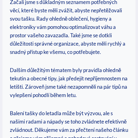
Začali jsme s důkladným seznamem potřebných
věcí, které byste‍ měli zvážit, abyste‌ nepřetěžovali
svou tašku. Rady ohledně oblečení, hygieny a
elektroniky‍ vám ⁢pomohou optimalizovat váhu a
‌prostor vašeho zavazadla. Také jsme se dotkli
důležitosti ⁤správné organizace, abyste ⁣měli rychlý a⁤
snadný přístup ke všemu,‌ co potřebujete.
Dalším důležitým tématem byly pravidla ohledně
tekutin a obecné tipy, jak předejít nepříjemnostem na
letišti. Zároveň jsme ⁤také nezapomněli na pár tipů na
vylepšení pohodlí během letu.
Balení ‌tašky​ do letadla může být výzvou, ale s
našimi radami a nápady se toho zvládnete efektivně
zvládnout. Děkujeme ⁢vám ‍za přečtení⁣ našeho⁢ článku