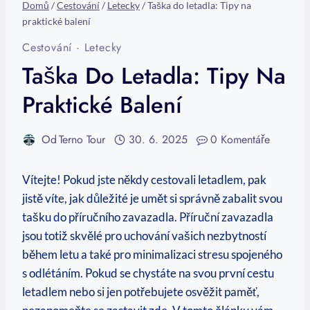
Domů
/
Cestování
/
Letecky
/
Taška do letadla: Tipy na
praktické balení
Cestování
·
Letecky
Taška Do Letadla: Tipy Na
Praktické Balení
Od
Terno Tour
30. 6. 2025
0 Komentáře
Vítejte! Pokud jste někdy cestovali letadlem, pak
jistě víte, jak důležité je umět⁤ si správně⁤ zabalit svou
tašku do příručního zavazadla. Příruční zavazadla
jsou ‍totiž skvělé pro uchování vašich nezbytností
během letu‌ a‌ také ‍pro ‍minimalizaci stresu spojeného
s odlétáním. Pokud se chystáte na svou první cestu
letadlem nebo ⁢si ⁢jen potřebujete osvěžit ‌paměť,