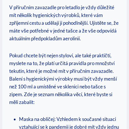
V příručním zavazadle ‌pro‍ letadlo​ je vždy důležité
mít​ několik hygienických výrobků, které vám
zpříjemní ‌cestu a udělají ji⁤ pohodlnější. Ujistěte se, že
máte ​vše ​potřebné v jedné⁢ tašce a že vše odpovídá
aktuálním předpokladům aerolinií.
Pokud ​chcete ⁢být nejen‌ styloví,​ ale také praktičtí,
myslete na to,⁤ že platí určitá pravidla pro‍ množství
tekutin, které je možné mít v příručním zavazadle.
Balení s hygienickými výrobky ⁢musí být vždy menší
než 100 ml a umístěné ve sklenici nebo tašce​ s
zipem. Zde je seznam několika věcí, které byste si
měli zabalit:
Maska na‌ obličej: Vzhledem k současné situaci
vztahující se k pandemii je dobré mít vždy⁤ jednu