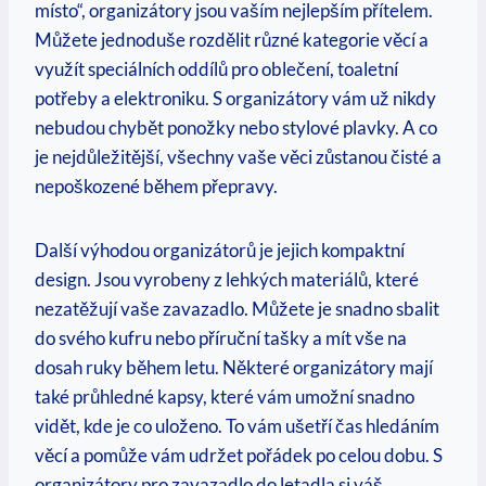
místo“, organizátory jsou vaším nejlepším⁣ přítelem.
Můžete jednoduše rozdělit různé kategorie věcí a
využít speciálních oddílů pro oblečení, toaletní
potřeby a elektroniku. S ​organizátory vám už nikdy
nebudou chybět ponožky nebo stylové plavky. A co
⁢je ‌nejdůležitější, všechny vaše věci zůstanou čisté​ a
nepoškozené během přepravy.
Další ⁤výhodou organizátorů je jejich kompaktní
design. Jsou vyrobeny z lehkých materiálů, které
nezatěžují vaše zavazadlo. Můžete je ⁤snadno sbalit
do svého kufru nebo příruční ‌tašky a mít vše na
dosah ruky během ‌letu. Některé ⁢organizátory mají
také průhledné kapsy, které vám umožní snadno
vidět, kde je co uloženo. ​To vám ušetří čas hledáním
věcí a pomůže vám udržet pořádek ‌po celou dobu.⁤ S
organizátory pro zavazadlo do letadla si váš