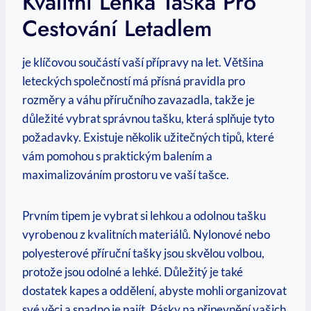
Kvalitní​ Lehká Taška Pro
Cestování ⁤letadlem
je klíčovou součástí vaší přípravy na let. Většina
leteckých společností má přísná pravidla pro
rozměry a váhu ​příručního zavazadla, takže je
důležité vybrat⁢ správnou tašku,⁤ která splňuje tyto​
požadavky. Existuje několik užitečných tipů, které⁢
vám pomohou s praktickým balením a
maximalizováním prostoru ve vaší tašce.
Prvním tipem je vybrat si lehkou a odolnou tašku
vyrobenou z kvalitních materiálů. Nylonové nebo⁣
polyesterové příruční tašky jsou skvělou ⁣volbou,
protože jsou ‍odolné a lehké. Důležitý je také
dostatek kapes⁣ a oddělení, abyste mohli organizovat
své věci ​a snadno je najít. Pásky⁢ na připevnění vašich