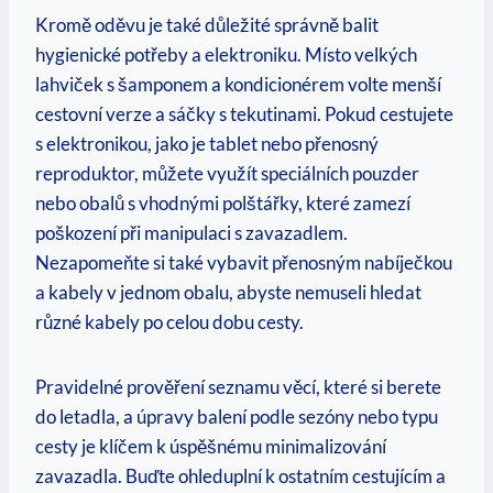
Kromě oděvu⁣ je také důležité správně balit
hygienické potřeby⁤ a elektroniku. Místo velkých
lahviček s‌ šamponem a kondicionérem volte menší
cestovní verze a sáčky s tekutinami. Pokud cestujete‌
s elektronikou, jako je tablet‌ nebo přenosný
reproduktor, můžete využít speciálních pouzder
nebo obalů s vhodnými polštářky, které zamezí
poškození při manipulaci s zavazadlem.
Nezapomeňte si také vybavit přenosným⁤ nabíječkou
a⁤ kabely v jednom obalu, ‌abyste nemuseli hledat
různé kabely ​po celou dobu cesty.
Pravidelné prověření seznamu věcí, které si berete
do letadla, a úpravy balení podle⁣ sezóny nebo typu
cesty je klíčem k úspěšnému minimalizování
zavazadla. Buďte ohleduplní k ostatním ⁢cestujícím a