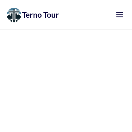
Přeskočit
na
Terno Tour
obsah