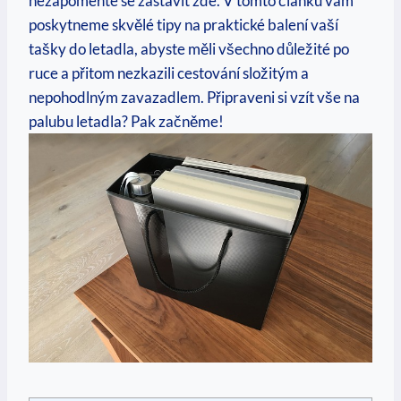
nezapomeňte se⁣ zastavit zde.‍ V tomto článku vám
poskytneme skvělé tipy na praktické balení vaší
tašky do ⁢letadla, abyste měli všechno důležité po
ruce a přitom nezkazili cestování složitým a
nepohodlným zavazadlem. Připraveni si vzít vše na
palubu letadla? Pak začněme!