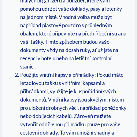
malých organizérů a pouzder, které vám
pomohou⁢ udržet vaše doklady, pasy a letenky
na jednom místě. Vhodná‌ volba může být⁤
například plastové pouzdro s průhledným
⁤obalem, které‌ připevníte na přední/boční ⁣stranu
⁢vaší tašky. Tímto způsobem ‍budou vaše
dokumenty vždy na dosah ruky, ať už jste na
recepci v ‌hotelu nebo na letištní ‍kontrolní
stanici.
Použijte vnitřní kapsy‍ a přihrádky: Pokud‌ máte
letadlovou tašku s vnitřními kapsami a
přihrádkami, využijte je k ⁤uspořádání svých
dokumentů. Vnitřní kapsy jsou skvělým místem
pro uložení drobných věcí, například peněženky
nebo ⁢dobíjecích kabelů. Zároveň můžete
vytvořit ‍oddělenou přihrádku pouze pro vaše
cestovní doklady. To vám umožní snadný a⁤