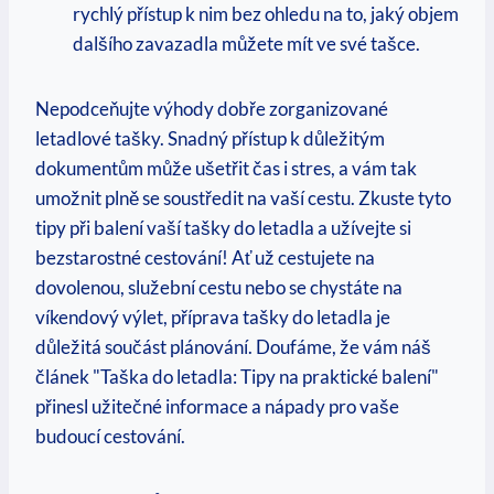
rychlý přístup k nim bez ohledu na to, ‍jaký objem
dalšího​ zavazadla můžete mít ve své tašce.
Nepodceňujte výhody dobře zorganizované
letadlové tašky. Snadný přístup k důležitým
dokumentům může ušetřit čas ⁣i stres, a vám tak
umožnit plně se soustředit na ‌vaší⁢ cestu. Zkuste tyto
tipy při balení vaší tašky do letadla a užívejte si
⁢bezstarostné cestování! ​Ať už cestujete na
dovolenou, služební cestu nebo se chystáte na
víkendový ⁢výlet, příprava tašky do letadla je
důležitá součást plánování. Doufáme, že vám náš
článek "Taška do letadla: Tipy na praktické balení"
přinesl užitečné informace a nápady pro vaše
budoucí ⁤cestování.