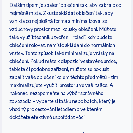
Dalším tipem je sbalení oblečení‌ tak, aby‍ zabralo co
nejméně místa. Zkuste skládat oblečení tak, aby
vznikla co nejplošná forma a minimalizoval se
vzduchový prostor mezi kousky oblečení. Můžete
také využít techniku tvoření "rolád", kdy budete
oblečení rolovat,⁢ namísto skládání do‌ normálních
vrstev. Tento způsob také minimalizuje vrásky na
oblečení. ‌Pokud máte k dispozici vestavěné srdce,
tableta či podobné zařízení,⁤ můžete se pokusit
zabalit vaše oblečení kolem těchto⁢ předmětů – tím
maximalizujete využití prostoru ‌ve⁣ vaší tašce. A
nakonec, nezapomeňte na výběr správného
zavazadla – vyberte si tašku nebo batoh, který je
⁣vhodný pro cestování letadlem a ‍ve kterém
dokážete efektivně uspořádat věci.