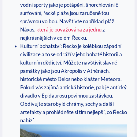
vodní sporty jako je potápění, šnorchlování či
surfování, řecké pláže jsou zaručeně tou
správnou volbou. Navštivte například pláž
Náxos,
která je považována za jednu
z
nejkrásnějších v celém Řecku.
Kulturní bohatství: Řecko je kolébkou západní
civilizace a to se odráží v jeho bohaté historii a
kulturním dědictví. Můžete navštívit slavné
památky jako jsou Akropolis v Athénách,
historické město Delos nebo klášter Meteora.
Pokud vás zajímá antická historie, pak je antický
divadlo v Epidaurosu povinnou zastávkou.
Obdivujte starobylé chrámy, sochy a další
artefakty a prohlédněte si tím nejlepší, co Řecko
nabízí.