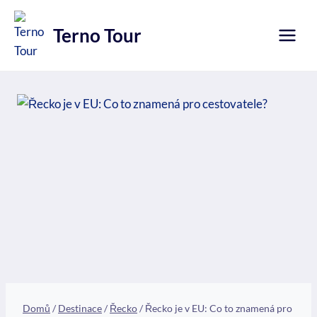
Přeskočit
na
Terno Tour
obsah
Domů
/
Destinace
/
Řecko
/
Řecko je v EU: Co to znamená pro