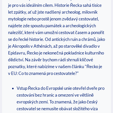
je pro vás ideálním cílem. Historie Řecka sahá tisíce
let zpátky, ať už jste nadšený archeolog, milovník
mytologie nebo prostě jenom zvědavý cestovatel,
najdete zde spoustu památek a archeologických
nalezišť, které vám umožní cestovat časem a ponořit
se do řecké historie. Od antických ruin a chrámů, jako
je Akropolis v Athénách, až po starověké divadlo v
Epidavru, Řecko je nekonečná pokladnice kulturního
dědictví. Na závěr bychom rádi shrnuli klíčové
poznatky, které nabízíme v našem článku "Řecko je
v EU: Co to znamená pro cestovatele?"
Vstup Řecka do Evropské unie otevřel dveře pro
cestování bez hranic a omezení ve většině
evropských zemí. To znamená, že jako český
cestovatel se nemusíte obávat složitého víza