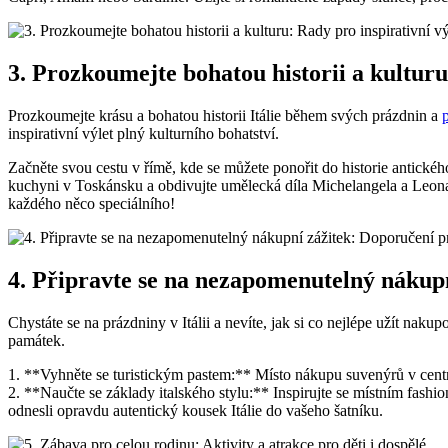
3. Prozkoumejte bohatou historii a kulturu
Prozkoumejte krásu a bohatou historii Itálie během svých prázdnin a
inspirativní výlet plný kulturního bohatství.
Začněte svou cestu v římě, kde se můžete ponořit do historie antic
kuchyni v Toskánsku a obdivujte umělecká díla Michelangela a Leonar
každého něco speciálního!
4. Připravte se na nezapomenutelný nákupn
Chystáte se na prázdniny v Itálii a nevíte, jak si co nejlépe užít n
památek.
1. **Vyhněte se turistickým pastem:** Místo nákupu suvenýrů v centru
2. **Naučte se základy italského stylu:** Inspirujte se místním fashi
odnesli opravdu autentický kousek Itálie do vašeho šatníku.