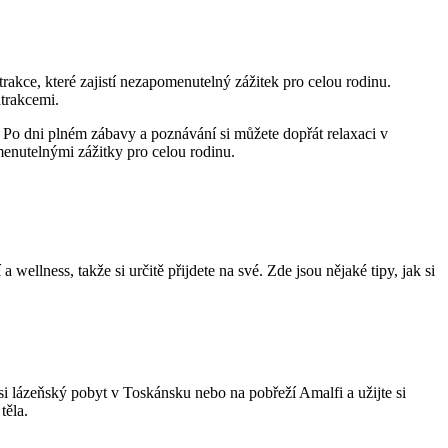
atrakce, které zajistí nezapomenutelný zážitek pro celou rodinu.
trakcemi.
í. Po dni plném zábavy a poznávání si můžete dopřát relaxaci v
omenutelnými zážitky pro celou rodinu.
wellness, takže si určitě přijdete na své. Zde jsou nějaké tipy, jak si
e si lázeňský pobyt v Toskánsku nebo na pobřeží Amalfi a užijte si
těla.