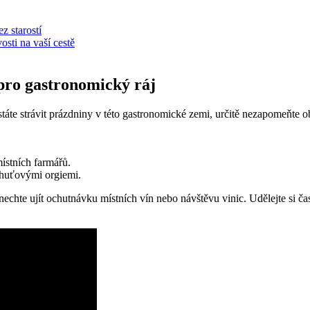
z starostí
osti na vaší cestě
 pro gastronomický ráj
áte strávit prázdniny v této gastronomické zemi, určitě nezapomeňte obj
místních farmářů.
 chuťovými orgiemi.
enechte ujít ochutnávku místních vín nebo návštěvu vinic. Udělejte si č