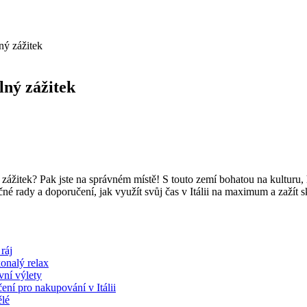
ný zážitek
lný zážitek
ý zážitek? Pak jste na správném místě! S touto zemí bohatou na kulturu, h
čné rady a doporučení, jak využít svůj čas v Itálii na maximum a zažít
ráj
onalý relax
vní výlety
ní pro nakupování v Itálii
ělé