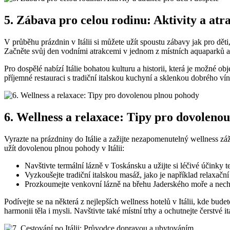
5. Zábava pro celou rodinu: Aktivity a atra
V průběhu prázdnin v Itálii si můžete užít spoustu zábavy jak pro děti,
Začněte svůj den vodními atrakcemi v jednom z místních aquaparků a
Pro dospělé nabízí Itálie bohatou kulturu a historii, která je možné o
příjemné restauraci s tradiční italskou kuchyní a sklenkou dobrého vín
6. Wellness a relaxace: Tipy pro dovoleno
Vyrazte na prázdniny do Itálie a zažijte nezapomenutelný wellness zážit
užít dovolenou plnou pohody v Itálii:
Navštivte termální lázně v Toskánsku a užijte si léčivé účinky 
Vyzkoušejte tradiční italskou masáž, jako je například relaxačn
Prozkoumejte venkovní lázně na břehu Jaderského moře a nech
Podívejte se na některá z nejlepších wellness hotelů v Itálii, kde bude
harmonii těla i mysli. Navštivte také místní trhy a ochutnejte čerstvé 