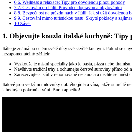
6
6. Wellness a relaxace: Tipy pro dovolenou plnou pohody
7
7. Cestování po Itálii: Průvodce dopravou a ubytováním
8
8. Bezpečnost na prázdninách v Itálii: Jak si užít dovolenou be
9
9. Cestování mimo turistickou trasu: Skryté poklady a zajímav
10
Závěr
1. Objevujte kouzlo italské kuchyně: Tipy
Itálie je známá po celém světě díky své skvělé kuchyni. Pokud se chyst
nezapomenutelný zážitek:
Vyzkoušejte místní speciality jako je pasta, pizza nebo tiramisu.
Navštivte tradiční trhy a ochutnejte čerstvé suroviny přímo od 
Zarezervujte si stůl v renomované restauraci a nechte se unést
Italové jsou velkými milovníky dobrého jídla a vína, takže si určitě n
lahodných pokrmů a vůní. Buon appetito!