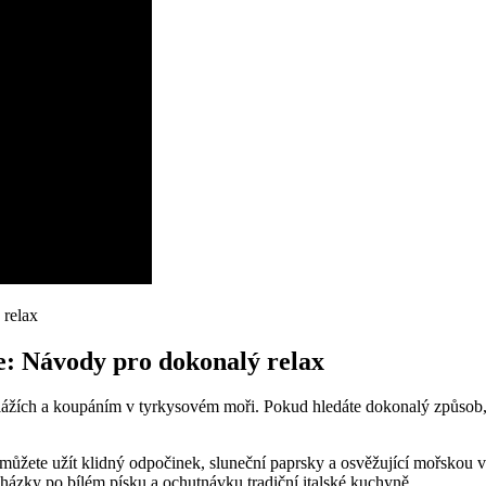
ře: Návody pro dokonalý relax
plážích a koupáním v tyrkysovém moři. Pokud hledáte dokonalý způsob, j
 si můžete užít klidný odpočinek, sluneční paprsky a osvěžující mořsko
cházky po bílém písku a ochutnávku tradiční italské kuchyně.