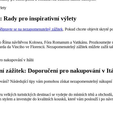
: Rady pro inspirativní výlety
připravte se na nezapomenutelný zážitek
. Pokud chcete objevit skryté p
kého Říma návštěvou Kolosea, Fóra Romanum a Vatikánu. Prozkoumejte m
da da Vinciho ve Florencii. Nezapomenutelný zážitek můžete zažít tak
í zážitek: Doporučení pro nakupování v Itá
akupování? Následující tipy vám pomohou získat nezapomenutelný nákupn
 velkých turistických destinací se vydejte do místních trhů a obchodů,
on stylem a investujte do kvalitních kousků, které vám poslouží i po ná