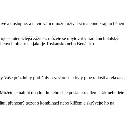
ehlivé a dostupné, a navíc vám umožní užívat si malebné krajinu během
jete autentičtější zážitek, můžete se ubytovat v tradičních italských
líbených oblastech jako je Toskánsko nebo Benátsko.
aše prázdniny proběhly bez starostí a byly plné radosti a relaxace,
 Můžete je nahrát do cloudu nebo si je poslat e-mailem. Tak nebudete
tní přenosný trezor s kombinací nebo klíčem a skrývejte ho na