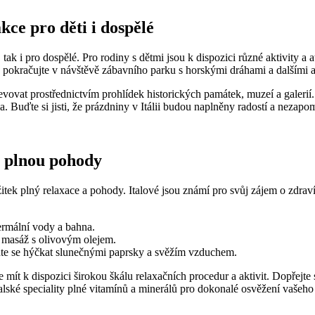
kce pro děti i dospělé
 tak i pro dospělé. Pro rodiny s dětmi jsou k dispozici různé aktivity a 
 pokračujte v návštěvě zábavního parku s horskými dráhami a dalšími a
bjevovat prostřednictvím prohlídek historických památek, muzeí a galeri
a. Buďte si jisti, že prázdniny v Itálii budou naplněny radostí a nezap
u plnou pohody
ek plný relaxace a pohody. Italové jsou známí pro svůj zájem o zdraví a 
termální vody a bahna.
í masáž s olivovým olejem.
te se hýčkat slunečnými paprsky a svěžím vzduchem.
te mít k dispozici širokou škálu relaxačních procedur a aktivit. Dopřejt
italské speciality plné vitamínů a minerálů pro dokonalé osvěžení vašeho 