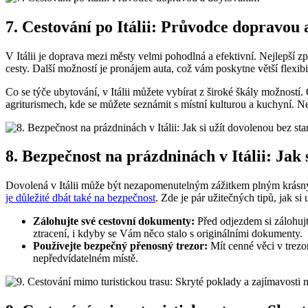
7. Cestování po Itálii: Průvodce dopravou
V Itálii je doprava mezi městy velmi pohodlná a efektivní. Nejlepší z
cesty. Další možností je pronájem auta, což vám poskytne větší flexi
Co se týče ubytování, v Itálii můžete vybírat z široké škály možností.
agriturismech, kde se můžete seznámit s místní kulturou a kuchyní. 
8. Bezpečnost na prázdninách v Itálii: Jak 
Dovolená v Itálii může být nezapomenutelným zážitkem plným krásných
je důležité dbát také na bezpečnost
. Zde je pár užitečných tipů, jak si 
Zálohujte své cestovní dokumenty:
Před odjezdem si zálohujt
ztracení, i kdyby se Vám něco stalo s originálními dokumenty.
Používejte bezpečný přenosný trezor:
Mít cenné věci v trezo
nepředvídatelném místě.