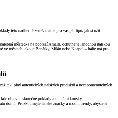
oklady této nádherné země, máme pro vás pár tipů, jak si užít
alebná městečka na pobřeží Amalfi, ochutnejte lahodnou italskou
é ve městech jako je Benátky, Milán nebo Neapol – Itálie má pro
lii
í zážitek, plný autentických italských produktů a nezapomenutelných
 kde objevíte skutečné poklady a unikátní kousky.
vratu domů. Prozkoumejte italské značky a módní trendy, abyste si