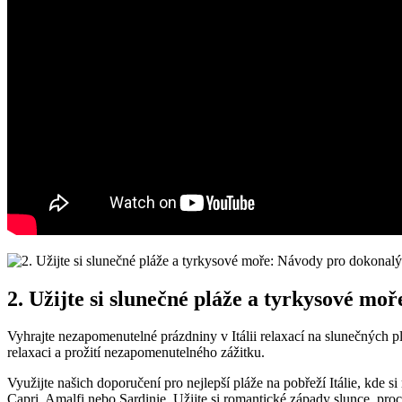
2. Užijte si slunečné pláže a tyrkysové mo
Vyhrajte nezapomenutelné prázdniny v Itálii relaxací na slunečných 
relaxaci a prožití nezapomenutelného zážitku.
Využijte našich doporučení pro nejlepší pláže na pobřeží Itálie, kde
Capri, Amalfi nebo Sardinie. Užijte si romantické západy slunce, pro