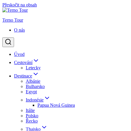
Přeskočit na obsah
Terno Tour
O nás
Úvod
Cestování
Letecky
Destinace
Albánie
Bulharsko
Egypt
Indonésie
Papua Nová Guinea
Itálie
Polsko
Řecko
Thajsko