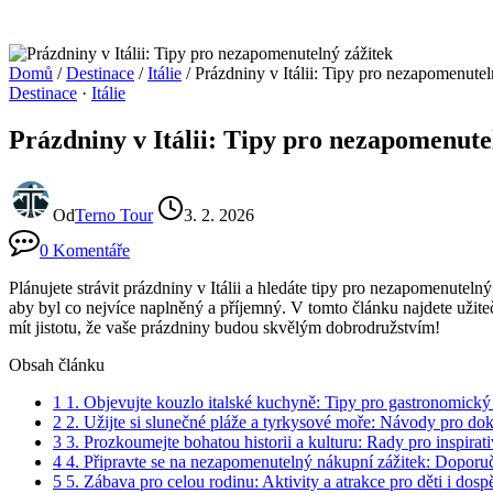
Domů
/
Destinace
/
Itálie
/
Prázdniny v Itálii: Tipy pro nezapomenutel
Destinace
·
Itálie
Prázdniny v Itálii: Tipy pro nezapomenute
Od
Terno Tour
3. 2. 2026
0 Komentáře
Plánujete strávit prázdniny v Itálii a hledáte tipy pro nezapomenuteln
aby byl co nejvíce naplněný a příjemný. V tomto článku najdete užite
mít jistotu, že vaše prázdniny budou skvělým dobrodružstvím!
Obsah článku
1
1. Objevujte kouzlo italské kuchyně: Tipy pro gastronomický 
2
2. Užijte si slunečné pláže a tyrkysové moře: Návody pro dok
3
3. Prozkoumejte bohatou historii a kulturu: Rady pro inspirati
4
4. Připravte se na nezapomenutelný nákupní zážitek: Doporuče
5
5. Zábava pro celou rodinu: Aktivity a atrakce pro děti i dosp