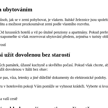
 a ubytováním
působ, jak se v zemi pohybovat, je vlakem. Italské železnice jsou spol
bilitu a možnost prozkoumávat zemi podle vlastního rozvrhu.
 Od luxusních hotelů a vil po útulné penziony a apartmány. Pokud preferu
Nezapomeňte si však rezervovat ubytování předem, zejména v turisty ob
si užít dovolenou bez starostí
 památek, úžasné kuchyně a skvělého počasí. Pokud však chcete, aby V
užít dovolenou v Itálii bez obav:
e pas, víza, letenky a jiné důležité dokumenty do elektronické podoby.
ru v hotelovém pokoji Vám pomůže se vyhnout krádeži. Vyberte si kvali