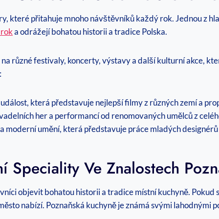
ry, ⁣které přitahuje‌ mnoho návštěvníků každý rok. Jednou z hlavn
 rok
a odrážejí bohatou ⁤historii a tradice Polska.
 ⁣na různé‍ festivaly, koncerty, výstavy a ‍další kulturní akce, k
:
 událost, která představuje nejlepší filmy z různých‍ zemí a pro
vadelních⁤ her a performancí ⁢od ⁢renomovaných umělců ​z celého
 moderní ‍umění, ⁤která představuje práce​ mladých designérů ‍z​
lní Speciality Ve Znalostech Poz
ěvníci objevit bohatou ‍historii a tradice místní kuchyně. Pokud 
to město nabízí. Poznaňská kuchyně je​ známá svými lahodnými p