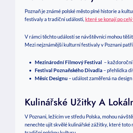
Poznaň‌ je známé polské město plné historie a‍ kultu
festivaly a tradiční události,‍
které se konají po celý
V​ rámci těchto ‍událostí‍ se návštěvníci mohou těšit
Mezi nejznámější kulturní festivaly v Poznani patří
Mezinárodní Filmový ‌Festival
​ – každoroční
Festival Poznaňského Divadla
– přehlídka di
Měsíc Designu
– událost zaměřená⁢ na design a
Kulinářské Užitky A ⁤Loká
V Poznani, ležícím‌ ve středu⁤ Polska,‍ mohou‍ návšt
nenechte ujít⁣ skvělé ⁤kulinářské zážitky, které to
⁤tradiční polskou ⁤kulturu.