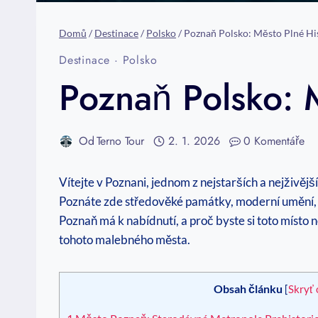
Domů
/
Destinace
/
Polsko
/
Poznaň Polsko: Město Plné His
Destinace
·
Polsko
Poznaň Polsko: M
Od
Terno Tour
2. 1. 2026
0 Komentáře
Vítejte v Poznani, jednom z nejstarších a nejživějš
Poznáte‍ zde středověké památky, moderní umění, ú
Poznaň ⁢má k nabídnutí, a proč ‍byste si ⁢toto místo n
tohoto malebného města.
Obsah článku
[
Skryť 