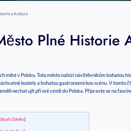
torie a Kultury
ěsto Plné Historie 
ích měst v Polsku. ​Toto​ město‌ nabízí⁣ návštěvníkům bohatou h
chvatné‍ kostely ⁣a ⁤bohatou ⁢gastronomickou scénu. V tomto č
eměli nechat ujít při⁤ své cestě do Polska. Připravte ⁢se na fasci
obsah článku
]