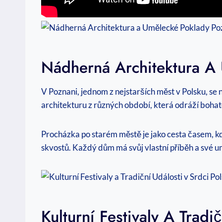
Nádherná Architektura A 
V Poznani, jednom z⁣ nejstarších měst‍ v Polsku, se
architekturu z různých období,​ která odráží bohato
Procházka ⁢po starém městě⁢ je jako cesta⁤ časem, 
skvostů. ‍Každý dům ‌má svůj ⁢vlastní příběh a své 
Kulturní‍ Festivaly⁣ A​ Tra