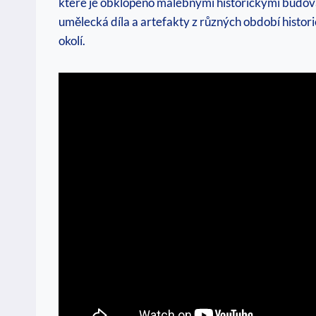
které je obklopeno ‍malebnými historickými budov
umělecká díla a artefakty ‍z různých období histor
okolí.