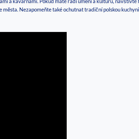
ami a kavárnami. ⁢Pokud​ máte rádi umění a kulturu, navštivt
ie města. Nezapomeňte také ochutnat ​tradiční polskou​ kuchyni