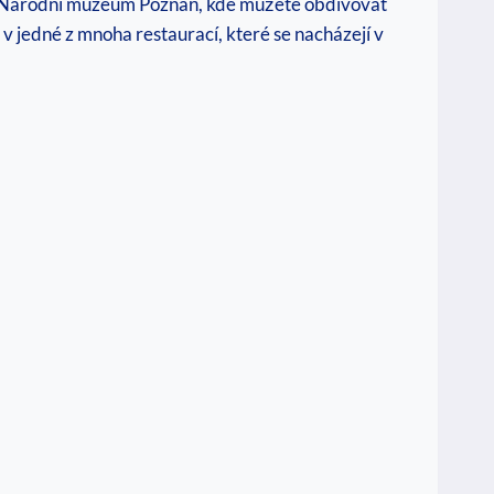
e​ Národní muzeum Poznaň,‍ kde můžete obdivovat
 v jedné z mnoha restaurací, které se nacházejí v