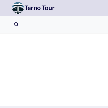
Přeskočit
Terno Tour
na
obsah