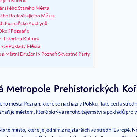
ckých Kořenů
ánského⁣ Starého Města
lského Rozkvétajícího ⁢Města
tech Poznaňské‌ Kuchyně
 Okolí Poznaňe
 Historie a Kultury
té ⁢Poklady ⁤Města
 a Místní Družení⁢ v Poznaň Skvostné Party
 Metropole Prehistorických Ko
 města Poznaň, které‍ se nachází v Polsku.⁢ Tato ‌perla​ střední‍
naň ​je městem, které skrývá ‌mnoho ​tajemství a‌ pokladů⁢ pro ty
aré město, které je‌ jedním z nejstarších ve⁢ střední Evropě. N