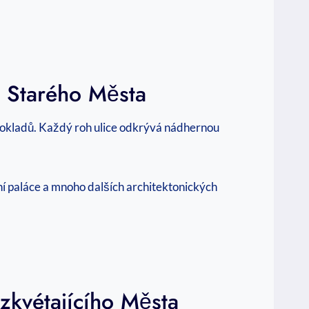
⁣ Starého Města
 pokladů. Každý​ roh‌ ulice odkrývá nádhernou
ní ​paláce a mnoho dalších architektonických
ozkvétajícího ⁢Města