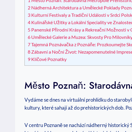
1
Město Poznaň: Starodávná Metropole Prehistori
2
Nádherná Architektura a Umělecké Poklady​ Pozn
3
Kulturní‍ Festivaly⁣ a​ Tradiční Události v ⁤Srdci Po
4
Kulinářské Užitky a ⁤Lokální Speciality ve Znalos
5
Panenské Přírodní Krásy a Rekreační ‍Možnosti⁢ v
6
Umělecké Galerie a‌ Muzea:⁢ Skvosty Pro Milovníky
7
Tajemná Poznávačka z Poznáňe: Prozkoumejte Skry
8
Zábavní a⁣ Noční ⁣Život: Nezapomenutelné Imprese
9
Klíčové Poznatky
Město Poznaň: Starodávná
Vydáme⁣ se dnes na virtuální prohlídku do starobylého
kultury, které sahají až‌ do prehistorických dob. Poz
V centru Poznaně se nachází nádherný historický St