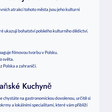
ích‌ atrakcí tohoto města jsou jeho ⁢kulturní‍
teré ukazují bohatství polského kulturního ‌dědictví.
paguje‍ filmovou ‍tvorbu v Polsku.
 ​světa.
 Polska a ‍zahraničí.
naňské‌ Kuchyně
se ​chystáte na gastronomickou dovolenou, ⁣určitě si⁣
okrmy a lokálními specialitami, které vám přiblíží