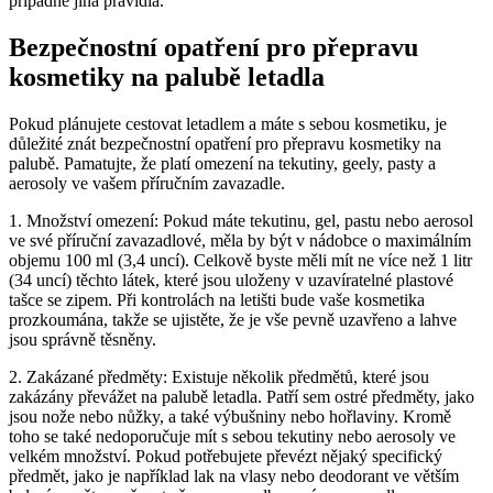
případně jiná pravidla.
Bezpečnostní opatření pro přepravu
kosmetiky na palubě letadla
Pokud plánujete cestovat letadlem a máte s sebou kosmetiku, je
důležité znát bezpečnostní opatření pro přepravu kosmetiky na
palubě. Pamatujte, že platí omezení na tekutiny, geely, pasty a
aerosoly ve vašem příručním zavazadle.
1. Množství omezení: Pokud máte tekutinu, gel, pastu nebo aerosol
ve své příruční zavazadlové, měla by být v nádobce o maximálním
objemu 100 ml (3,4 uncí). Celkově byste měli mít ne více než 1 litr
(34 uncí) těchto látek, které jsou uloženy v uzavíratelné plastové
tašce se zipem. Při kontrolách na letišti bude vaše kosmetika
prozkoumána, takže se ujistěte, že je vše pevně uzavřeno a lahve
jsou správně těsněny.
2. Zakázané předměty: Existuje několik předmětů, které jsou
zakázány převážet na palubě letadla. Patří sem ostré předměty, jako
jsou nože nebo nůžky, a také výbušniny nebo hořlaviny. Kromě
toho se také nedoporučuje mít s sebou tekutiny nebo aerosoly ve
velkém množství. Pokud potřebujete převézt nějaký specifický
předmět, jako je například lak na vlasy nebo deodorant ve větším