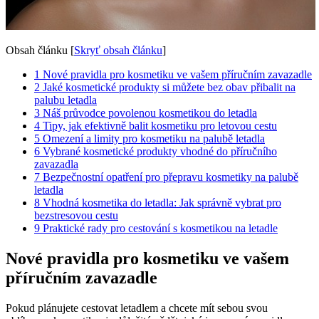
Obsah článku
[
Skryť obsah článku
]
1
Nové pravidla pro kosmetiku ve vašem příručním zavazadle
2
Jaké kosmetické produkty si můžete bez obav přibalit na
palubu letadla
3
Náš průvodce povolenou kosmetikou do letadla
4
Tipy, jak efektivně balit kosmetiku pro letovou cestu
5
Omezení a limity pro kosmetiku na palubě letadla
6
Vybrané kosmetické produkty vhodné do příručního
zavazadla
7
Bezpečnostní opatření pro přepravu kosmetiky na palubě
letadla
8
Vhodná kosmetika do letadla: Jak správně vybrat pro
bezstresovou cestu
9
Praktické rady pro cestování s kosmetikou na letadle
Nové pravidla pro kosmetiku ve vašem
příručním zavazadle
Pokud plánujete cestovat letadlem a chcete mít sebou svou