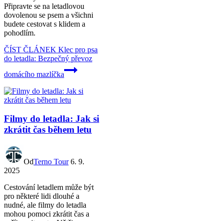
Připravte se na letadlovou
dovolenou se psem a všichni
budete cestovat s klidem a
pohodlím.
ČÍST ČLÁNEK
Klec pro psa
do letadla: Bezpečný převoz
domácího mazlíčka
Filmy do letadla: Jak si
zkrátit čas během letu
Od
Terno Tour
6. 9.
2025
Cestování letadlem může být
pro některé lidi dlouhé a
nudné, ale filmy do letadla
mohou pomoci zkrátit čas a