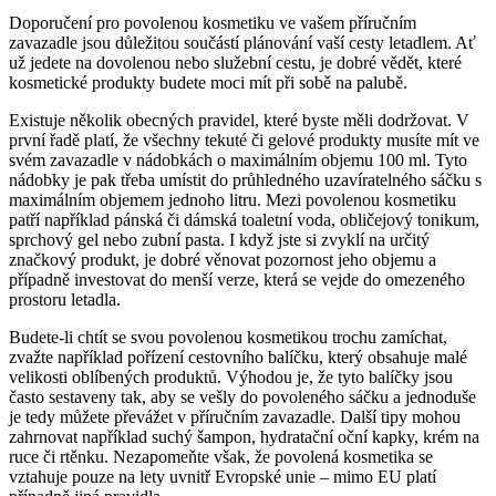
Doporučení pro povolenou kosmetiku ve vašem příručním
zavazadle jsou důležitou součástí plánování vaší cesty letadlem. Ať
už jedete na dovolenou nebo služební cestu, je dobré vědět, které
kosmetické produkty budete moci mít při sobě na palubě.
Existuje několik obecných pravidel, které byste měli dodržovat. V
první řadě platí, že všechny tekuté či gelové produkty musíte mít ve
svém zavazadle v nádobkách o maximálním objemu 100 ml. Tyto
nádobky je pak třeba umístit do průhledného uzavíratelného sáčku s
maximálním objemem jednoho litru. Mezi povolenou kosmetiku
patří například pánská či dámská toaletní voda, obličejový tonikum,
sprchový gel nebo zubní pasta. I když jste si zvyklí na určitý
značkový produkt, je dobré věnovat pozornost jeho objemu a
případně investovat do menší verze, která se vejde do omezeného
prostoru letadla.
Budete-li chtít se svou povolenou kosmetikou trochu zamíchat,
zvažte například pořízení cestovního balíčku, který obsahuje malé
velikosti oblíbených produktů. Výhodou je, že tyto balíčky jsou
často sestaveny tak, aby se vešly do povoleného sáčku a jednoduše
je tedy můžete převážet v příručním zavazadle. Další tipy mohou
zahrnovat například suchý šampon, hydratační oční kapky, krém na
ruce či rtěnku. Nezapomeňte však, že povolená kosmetika se
vztahuje pouze na lety uvnitř Evropské unie – mimo EU platí