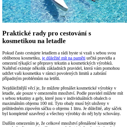
Praktické rady pro cestování s
kosmetikou na letadle
Pokud často cestujete letadlem a rádi byste si vzali s sebou svou
oblíbenou kosmetiku,
je důležité mít na paměti
určitá pravidla a
omezení týkající se přepravy tekutin a kosmetických výrobků.
Naštěstí existuje několik základních pravidel, která vám pomohou
udržet vaši kosmetiku v rámci povolených limitů a zabrání
případným problémům na letišti.
Nejdůležitější věcí je, že můžete přenášet kosmetické výrobky v
letadle, ale pouze v omezeném množství. Podle pravidel můžete mít
s sebou tekutiny a gely, které jsou v individuálních obalech o
maximálním objemu 100 ml. Tyto obaly musí být uloženy v
průhledném zipovém sáčku o objemu 1 litru. Je důležité, aby sáček
byl kompletně uzavřený a všechny výrobky do něj byly schovány.
Dalším omezením je, že celkové množství přenášené kosmetiky