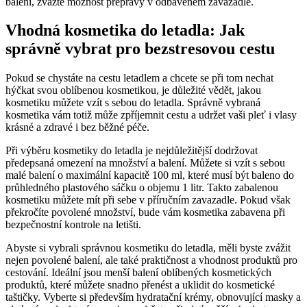
balení, zvažte možnost přepravy v odbaveném zavazadle.
Vhodná kosmetika do letadla: Jak
správně vybrat pro bezstresovou cestu
Pokud se chystáte na cestu letadlem a chcete se při tom nechat
hýčkat svou oblíbenou kosmetikou, je důležité vědět, jakou
kosmetiku můžete vzít s sebou do letadla. Správně vybraná
kosmetika vám totiž může zpříjemnit cestu a udržet vaši pleť i vlasy
krásné a zdravé i bez běžné péče.
Při výběru kosmetiky do letadla je nejdůležitější dodržovat
předepsaná omezení na množství a balení. Můžete si vzít s sebou
malé balení o maximální kapacitě 100 ml, které musí být baleno do
průhledného plastového sáčku o objemu 1 litr. Takto zabalenou
kosmetiku můžete mít při sebe v příručním zavazadle. Pokud však
překročíte povolené množství, bude vám kosmetika zabavena při
bezpečnostní kontrole na letišti.
Abyste si vybrali správnou kosmetiku do letadla, měli byste zvážit
nejen povolené balení, ale také praktičnost a vhodnost produktů pro
cestování. Ideální jsou menší balení oblíbených kosmetických
produktů, které můžete snadno přenést a uklidit do kosmetické
taštičky. Vyberte si především hydratační krémy, obnovující masky a