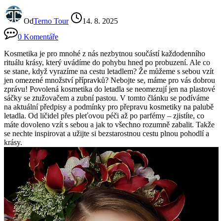
Od
Terno Tour
14. 8. 2025
0 Komentáře
Kosmetika je pro mnohé z nás nezbytnou součástí každodenního
rituálu krásy, který uvádíme do pohybu hned po probuzení. Ale co
se stane, když vyrazíme na cestu letadlem? Že můžeme s sebou vzít
jen omezené množství přípravků? Nebojte se, máme pro vás dobrou
zprávu! Povolená kosmetika do letadla se neomezují jen na plastové
sáčky se ztužovačem a zubní pastou. V tomto článku se podíváme
na aktuální předpisy a podmínky pro přepravu kosmetiky na palubě
letadla. Od ličidel přes pleťovou péči až po parfémy – zjistíte, co
máte dovoleno vzít s sebou a jak to všechno rozumně zabalit. Takže
se nechte inspirovat a užijte si bezstarostnou cestu plnou pohodlí a
krásy.