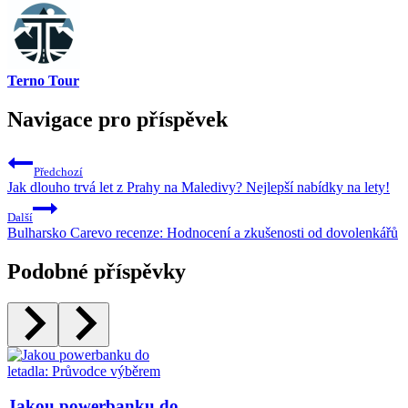
Terno Tour
Navigace pro příspěvek
Předchozí
Jak dlouho trvá let z Prahy na Maledivy? Nejlepší nabídky na lety!
Další
Bulharsko Carevo recenze: Hodnocení a zkušenosti od dovolenkářů
Podobné příspěvky
Jakou powerbanku do