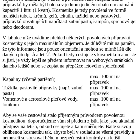
přípravků by měla být balena v jednom jediném obalu o maximání
kapacitě 1 litru (1 kvart). Kosmetika je tedy povolená ve formě
menších tubek, krémů, gelů, tekutin, tužidel nebo pastových
přípravků obsahujících například zubní pastu, šampón, sprchový gel
nebo deodorant.
V tabulce níže uvádíme přehled některých povolených přípravků
kosmetiky s jejich maximálním objemem. Je důležité mít na paměti,
že tyto informace jsou pouze orientační a mohou se mírně lišit dle
daných předpisů a letišť. Pokud tedy cestujete s kosmetikou a nejste
si jisti, je vždy lepší se předem informovat na webových stránkách
daného letiště nebo se zeptat na přepážce letového společnosti.
max. 100 ml na
Kapaliny (včetně parfémů)
přípravek
Tužidla, pastovité přípravky (např. zubní
max. 100 ml na
pasta)
přípravek
Vomenové a aerosolové pleťové vody,
max. 100 ml na
tonikum
přípravek
Aby se vaše cestování stalo příjemným průvodcem povolenou
kosmetikou, doporučujeme vám si předem zjistit, jaké jsou aktuální
předpisy na letišti, odkud cestujete a kam směřujete. Balte si svoji
oblíbenou kosmetiku tak, abyste byli v souladu se všemi pravidly a
nemuseli se stresovat během bezpečnostní kontroly na letišti.