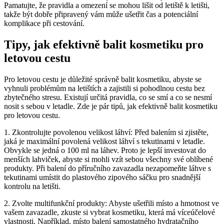
Pamatujte, že pravidla a omezení se mohou lišit od letiště k letišti,
takže být dobře připravený vám může ušetřit čas a potenciální
komplikace při cestování.
Tipy, jak efektivně balit kosmetiku pro
letovou cestu
Pro letovou cestu je důležité správně balit kosmetiku, abyste se
vyhnuli problémům na letištích a zajistili si pohodlnou cestu bez
zbytečného stresu. Existují určitá pravidla, co se smí a co se nesmí
nosit s sebou v letadle. Zde je pár tipů, jak efektivně balit kosmetiku
pro letovou cestu.
1. Zkontrolujte povolenou velikost láhví: Před balením si zjistěte,
jaká je maximální povolená velikost láhví s tekutinami v letadle.
Obvykle se jedná o 100 ml na láhev. Proto je lepší investovat do
menších lahviček, abyste si mohli vzít sebou všechny své oblíbené
produkty. Při balení do příručního zavazadla nezapomeňte láhve s
tekutinami umístit do plastového zipového sáčku pro snadnější
kontrolu na letišti.
2. Zvolte multifunkční produkty: Abyste ušetřili místo a hmotnost ve
vašem zavazadle, zkuste si vybrat kosmetiku, která má víceúčelové
vlastnosti. Například, místo balení samostatného hydratačního