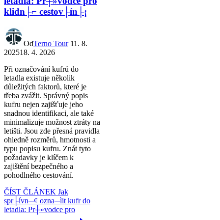
letadla: Pr┼»vodce pro
klidn├⌐ cestov├ín├¡
Od
Terno Tour
11. 8.
2025
18. 4. 2026
Při označování kufrů do
letadla existuje několik
důležitých faktorů, které je
třeba zvážit. Správný popis
kufru nejen zajišťuje jeho
snadnou identifikaci, ale také
minimalizuje možnost ztráty na
letišti. Jsou zde přesná pravidla
ohledně rozměrů, hmotnosti a
typu popisu kufru. Znát tyto
požadavky je klíčem k
zajištění bezpečného a
pohodlného cestování.
ČÍST ČLÁNEK
Jak
spr├ívn─¢ ozna─ìit kufr do
letadla: Pr┼»vodce pro