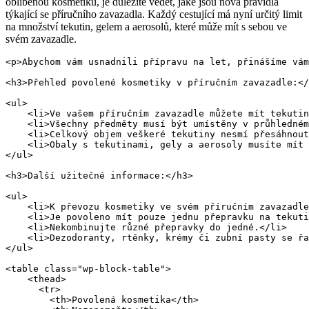
oblíbenou kosmetiku, je důležité vědět, jaké jsou nová pravidla
týkající se příručního zavazadla. Každý cestující má nyní určitý limit
na množství tekutin, gelem a aerosolů, které může mít s sebou ve
svém zavazadle.
<p>Abychom vám usnadnili přípravu na let, přinášíme vám
<h3>Přehled povolené kosmetiky v příručním zavazadle:</
<ul>

    <li>Ve vašem příručním zavazadle můžete mít tekutin
    <li>Všechny předměty musí být umístěny v průhledném
    <li>Celkový objem veškeré tekutiny nesmí přesáhnout
    <li>Obaly s tekutinami, gely a aerosoly musíte mít 
</ul>

<h3>Další užitečné informace:</h3>

<ul>

    <li>K převozu kosmetiky ve svém příručním zavazadle
    <li>Je povoleno mít pouze jednu přepravku na tekuti
    <li>Nekombinujte různé přepravky do jedné.</li>

    <li>Dezodoranty, rtěnky, krémy či zubní pasty se řa
</ul>

<table class="wp-block-table">

    <thead>

      <tr>

        <th>Povolená kosmetika</th>
