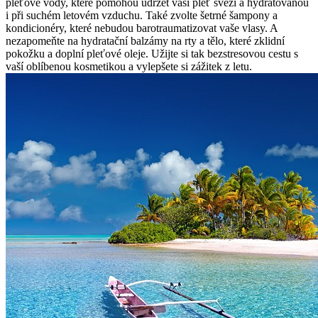
pleťové vody, které pomohou udržet vaši pleť svěží a hydratovanou
i při suchém letovém vzduchu. Také zvolte šetrné šampony a
kondicionéry, které nebudou barotraumatizovat vaše vlasy. A
nezapomeňte na hydratační balzámy na rty a tělo, které zklidní
pokožku a doplní pleťové oleje. Užijte si tak bezstresovou cestu s
vaší oblíbenou kosmetikou a vylepšete si zážitek z letu.