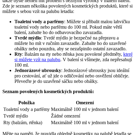
takže byste neměli mít problém s běžnými výrobky v malém balení.
Zde je seznam několika povolených kosmetických produktů, které si
můžete s sebou vzít na palubu letadla:
Toaletní vody a parfémy
: Můžete si přibalit malou lahvičku
toaletní vody nebo parfému do 100 ml. Pokud máte větší
balení, zabalte ho do odbavovacího zavazadla.
Tvrdé mýdlo
: Tvrdé mýdlo je bezpečné na přepravu a
můžete ho mít v ručním zavazadle. Zabalte ho do uzavřené
obálky nebo pouzdra, aby se nezašpinilo ostatní zavazadlo.
Rty
: Balzám na rty nebo rtěnka jsou povolené předměty,
které
si můžete vzít na palubu
. V balení si všímejte, zda nepřesahují
100 ml.
Jednorázové ubrousky
: Jednorázové ubrousky jsou ideální
pro cestování, ať už jde o odličování nebo osvěžení obličeje.
Převeďte je do uzavřené sáčku nebo obálky.
Seznam povolených kosmetických produktů:
Položka
Omezení
Toaletní vody a parfémy
Maximálně 100 ml v jednom balení
Tvrdé mýdlo
Žádné omezení
Rty (balzám, rtěnka)
Maximálně 100 ml v jednom balení
Mějte na paměti, že pravidla ohledně kosmetiky na palubě letadla se