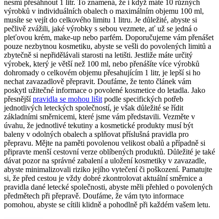
nesmí přesáhnout 1 litr. To znamená, že i když máte 10 různých
výrobků v individuálních obalech o maximálním objemu 100 ml,
musíte se vejít do celkového limitu 1 litru. Je důležité, abyste si
pečlivě zvážili, jaké výrobky s sebou vezmete, ať už se jedná o
pleťovou krém, make-up nebo parfém. Doporučujeme vám přenášet
pouze nezbytnou kosmetiku, abyste se vešli do povolených limitů a
zbytečně si nepřidělávali starosti na letišti. Jestliže máte určitý
výrobek, který je větší než 100 ml, nebo přenášíte více výrobků
dohromady o celkovém objemu přesahujícím 1 litr, je lepší si ho
nechat zavazadlově přepravit. Doufáme, že tento článek vám
poskytl užitečné informace o povolené kosmetice do letadla. Jako
přesnější
pravidla se mohou lišit
podle specifických potřeb
jednotlivých leteckých společností, je však důležité se řídit
základními směrnicemi, které jsme vám představili. Vezměte v
úvahu, že jednotlivé tekutiny a kosmetické produkty musí být
baleny v odolných obalech a splňovat příslušná pravidla pro
přepravu. Mějte na paměti povolenou velikost obalů a případně si
připravte menší cestovní verze oblíbených produktů. Důležité je také
dávat pozor na správné zabalení a uložení kosmetiky v zavazadle,
abyste minimalizovali riziko jejího vytečení či poškození. Pamatujte
si, že před cestou je vždy dobré zkontrolovat aktuální směrnice a
pravidla dané letecké společnosti, abyste měli přehled o povolených
předmětech při přepravě. Doufáme, že vám tyto informace
pomohou, abyste se cítili klidně a pohodlně při každém vašem letu.