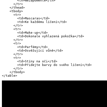
        <th>Nezapomeňte</th>

      </tr>

    </thead>

    <tbody>

      <tr>

        <td>Mascaras</td>

        <td>Ke každému líčení</td>

      </tr>

      <tr>

        <td>Make-up</td>

        <td>Dokonale vyhlazená pokožka</td>

      </tr>

      <tr>

        <td>Parfémy</td>

        <td>Osvěžující vůně</td>

      </tr>

      <tr>

        <td>Stíny na oči</td>

        <td>Přidejte barvy do svého líčení</td>

      </tr>

    </tbody>

</table>