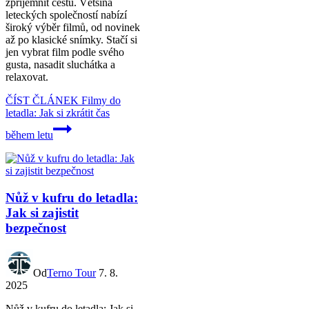
zpříjemnit cestu. Většina
leteckých společností nabízí
široký výběr filmů, od novinek
až po klasické snímky. Stačí si
jen vybrat film podle svého
gusta, nasadit sluchátka a
relaxovat.
ČÍST ČLÁNEK
Filmy do
letadla: Jak si zkrátit čas
během letu
Nůž v kufru do letadla:
Jak si zajistit
bezpečnost
Od
Terno Tour
7. 8.
2025
Nůž v kufru do letadla: Jak si