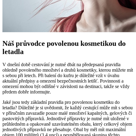
Náš průvodce povolenou kosmetikou do
letadla
V dnešní době cestování je nutné dbát na předepsaná pravidla
ohledně povoleného množství a druhů kosmetiky, kterou můžete mít
s sebou při letech. Při balení do kufru je důležité vzít v úvahu
aktuální předpisy a omezení bezpečnostních letišť. Povinnosti a
omezení mohou být odlišné v závislosti na destinaci, takže se vždy
předem dobře informujte.
Jaké jsou tedy základní pravidla pro povolenou kosmetiku do
letadla? Důležité je si uvědomit, že každý cestující může mít s sebou
v příručním zavazadle pouze malé množství kapalných, gelových či
pastovitých přípravků. Jednotlivé přípravky je nutné mít uložené v
průhledném a opakovaně uzavíratelném obalu, který celkový objem
jednotlivých přípravků ne přesahuje. Obal by měl mít maximální
objem 100 mililitrů (3.4 uncí) a pevnětělovaná skupina těchto