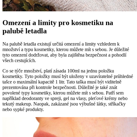
Omezení a limity pro kosmetiku na
palubě letadla
Na palubě letadla existují určitá omezení a limity vzhledem k
množství a typu kosmetiky, kterou můžete mít s sebou. Je důležité
tyto omezení dodržovat, aby byla zajištěna bezpečnost a pohodlí
všech cestujících.
Co se týče množství, platí zásada 100ml na jednu položku
kosmetiky. Tyto položky musí být uloženy v uzavíratelné průhledné
tašce o maximální kapacitě 1 litr. Tato taška musí být viditelně
prezentována při kontrole bezpečnosti. Důležité je také znát
povolené typy kosmetiky, kterou můžete mít s sebou. Patří sem
například deodoranty ve spreji, gel na vlasy, pleťové krémy nebo
tekutý makeup. Naopak, zakázané jsou výbušné látky, stříkačky
nebo sypké produkty.