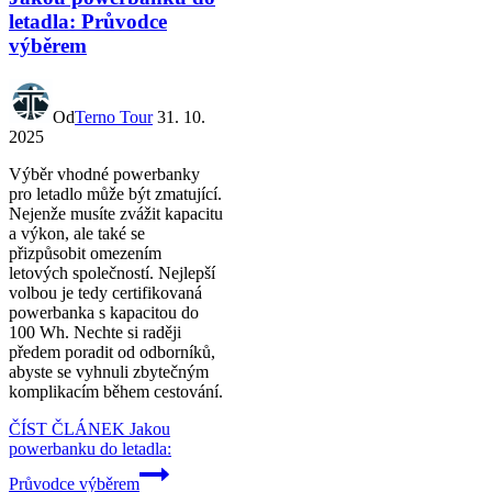
letadla: Průvodce
výběrem
Od
Terno Tour
31. 10.
2025
Výběr vhodné powerbanky
pro letadlo může být zmatující.
Nejenže musíte zvážit kapacitu
a výkon, ale také se
přizpůsobit omezením
letových společností. Nejlepší
volbou je tedy certifikovaná
powerbanka s kapacitou do
100 Wh. Nechte si raději
předem poradit od odborníků,
abyste se vyhnuli zbytečným
komplikacím během cestování.
ČÍST ČLÁNEK
Jakou
powerbanku do letadla:
Průvodce výběrem