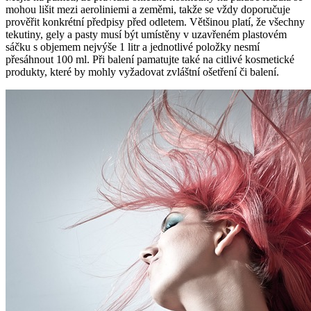
mohou lišit mezi aeroliniemi a zeměmi, takže se vždy doporučuje
prověřit konkrétní předpisy před odletem. Většinou platí, že všechny
tekutiny, gely a pasty musí být umístěny v uzavřeném plastovém
sáčku s objemem nejvýše 1 litr a jednotlivé položky nesmí
přesáhnout 100 ml. Při balení pamatujte také na citlivé kosmetické
produkty, které by mohly vyžadovat zvláštní ošetření či balení.