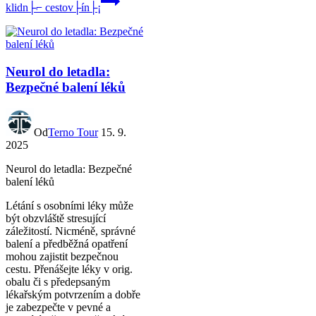
klidn├⌐ cestov├ín├¡
Neurol do letadla:
Bezpečné balení léků
Od
Terno Tour
15. 9.
2025
Neurol do letadla: Bezpečné
balení léků
Létání s osobními léky může
být obzvláště stresující
záležitostí. Nicméně, správné
balení a předběžná opatření
mohou zajistit bezpečnou
cestu. Přenášejte léky v orig.
obalu či s předepsaným
lékařským potvrzením a dobře
je zabezpečte v pevné a