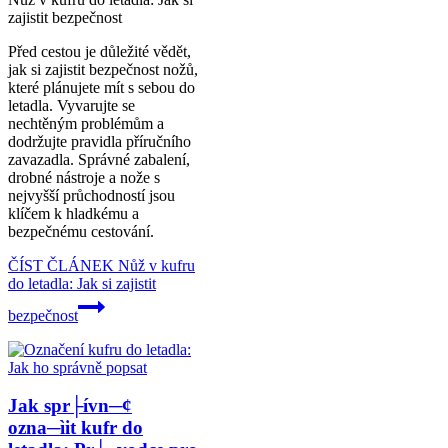
zajistit bezpečnost
Před cestou je důležité vědět,
jak si zajistit bezpečnost nožů,
které plánujete mít s sebou do
letadla. Vyvarujte se
nechtěným problémům a
dodržujte pravidla příručního
zavazadla. Správné zabalení,
drobné nástroje a nože s
nejvyšší průchodností jsou
klíčem k hladkému a
bezpečnému cestování.
ČÍST ČLÁNEK
Nůž v kufru
do letadla: Jak si zajistit
bezpečnost
Jak spr├ívn─¢
ozna─ìit kufr do