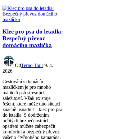
Klec pro psa do letadla:
Bezpečný převoz
domácího mazlíčka
Od
Terno Tour
9. 4.
2026
Cestování s domácím
mazlíčkem je pro mnoho
majitelů psů stresující
záležitostí. Však existuje
řešení, které může tuto situaci
značně usnadnit – klec pro psa
do letadla. S dodržením
určitých bezpečnostních
opatření můžete zabezpečit
komfortní a bezpečný převoz
vašeho čtyřnohého kamaráda.