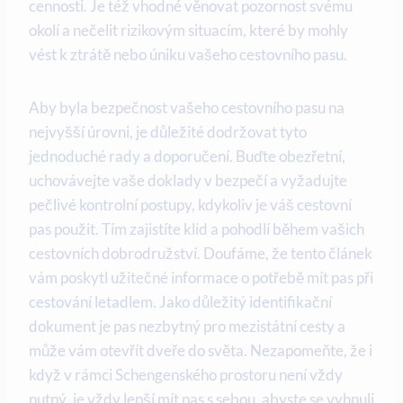
cennosti. Je též vhodné věnovat pozornost svému
okolí a nečelit rizikovým situacím, které by mohly
vést k ztrátě nebo úniku vašeho cestovního pasu.
Aby byla bezpečnost vašeho cestovního pasu na
nejvyšší úrovni, je důležité dodržovat tyto
jednoduché rady a doporučení. Buďte obezřetní,
uchovávejte vaše doklady v bezpečí a vyžadujte
pečlivé kontrolní postupy, kdykoliv je váš cestovní
pas použit. Tím zajistíte klid a pohodlí během vašich
cestovních dobrodružství. Doufáme, že tento článek
vám poskytl užitečné informace o potřebě mít pas při
cestování letadlem. Jako důležitý identifikační
dokument je pas nezbytný pro mezistátní cesty a
může vám otevřít dveře do světa. Nezapomeňte, že i
když v rámci Schengenského prostoru není vždy
nutný, je vždy lepší mít pas s sebou, abyste se vyhnuli