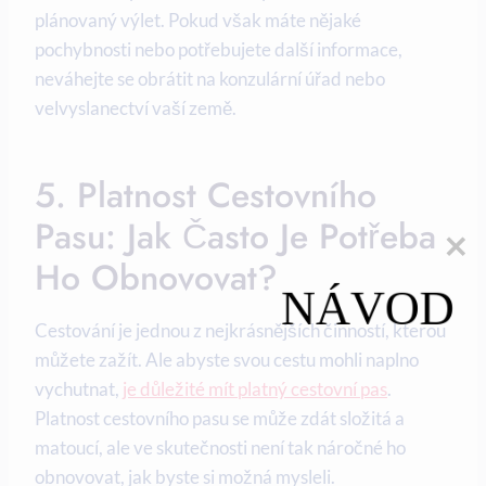
plánovaný výlet. Pokud však máte nějaké
pochybnosti nebo potřebujete další informace,
neváhejte se obrátit na konzulární úřad nebo
velvyslanectví vaší země.
5. Platnost Cestovního
Pasu: Jak Často Je Potřeba
Ho Obnovovat?
NÁVOD
Cestování je jednou z nejkrásnějších činností, kterou
můžete zažít. Ale abyste svou cestu mohli naplno
vychutnat,
je důležité mít platný cestovní pas
.
Platnost cestovního pasu se může zdát složitá a
matoucí, ale ve skutečnosti není tak náročné ho
obnovovat, jak byste si možná mysleli.