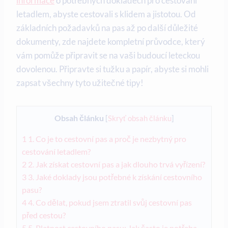
informace
o potřebných dokladech pro cestování
letadlem, abyste cestovali s klidem a jistotou. Od
základních požadavků na pas až po další důležité
dokumenty, zde najdete kompletní průvodce, který
vám pomůže připravit se na vaši budoucí leteckou
dovolenou. Připravte si tužku a papír, abyste si mohli
zapsat všechny tyto užitečné tipy!
Obsah článku
[
Skryť obsah článku
]
1
1. Co je to cestovní pas a proč je nezbytný pro
cestování letadlem?
2
2. Jak získat cestovní pas a jak dlouho trvá vyřízení?
3
3. Jaké doklady jsou potřebné k získání cestovního
pasu?
4
4. Co dělat, pokud jsem ztratil svůj cestovní pas
před cestou?
5
5. Platnost cestovního pasu: Jak často je potřeba