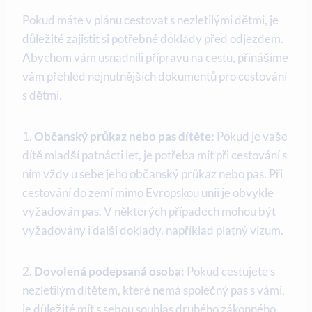
Pokud máte v plánu cestovat s nezletilými dětmi, je
důležité zajistit si potřebné doklady před odjezdem.
Abychom vám usnadnili přípravu na cestu, přinášíme
vám přehled nejnutnějších dokumentů pro cestování
s dětmi.
1.
Občanský průkaz nebo pas dítěte:
Pokud je vaše
dítě mladší patnácti let, je potřeba mít při cestování s
ním vždy u sebe jeho občanský průkaz nebo pas. Při
cestování do zemí mimo Evropskou unii je obvykle
vyžadován pas. V některých případech mohou být
vyžadovány i další doklady, například platný vízum.
2.
Dovolená podepsaná osoba:
Pokud cestujete s
nezletilým dítětem, které nemá společný pas s vámi,
je důležité mít s sebou souhlas druhého zákonného