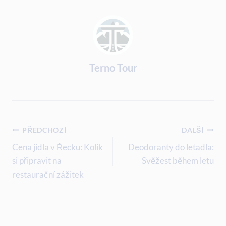
Terno Tour
Navigace
PŘEDCHOZÍ
DALŠÍ
Pro
Cena jídla v Řecku: Kolik
Deodoranty do letadla:
si připravit na
Svěžest během letu
Příspěvek
restaurační zážitek