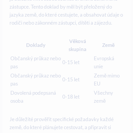
zástupce. Tento doklad by měl být přeložený do
jazyka země, do které cestujete, a obsahovat údaje o
rodiči nebo zákonném zástupci, dítěti a zájezdu.
Věková
Doklady
Země
skupina
Občanský průkaz nebo
Evropská
0-15 let
pas
unie
Občanský průkaz nebo
Země mimo
0-15 let
pas
EU
Dovolená podepsaná
Všechny
0-18 let
osoba
země
Je důležité prověřit specifické požadavky každé
země, do které plánujete cestovat, a připravit si