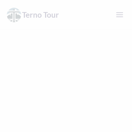
Přeskočit
na
Terno Tour
obsah