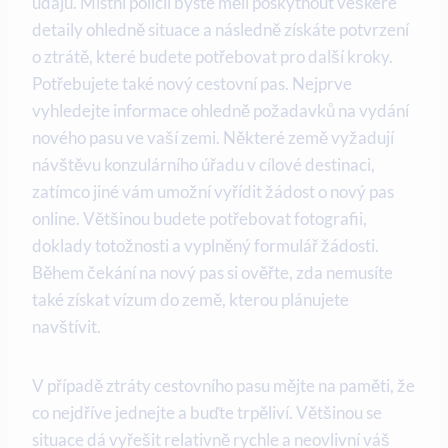
údajů. Místní policii byste měli poskytnout veškeré
detaily ohledně situace a následně získáte potvrzení
o ztrátě, které budete potřebovat pro další kroky.
Potřebujete také nový cestovní pas. Nejprve
vyhledejte informace ohledně požadavků na vydání
nového pasu ve vaší zemi. Některé země vyžadují
návštěvu konzulárního úřadu v cílové destinaci,
zatímco jiné vám umožní vyřídit žádost o nový pas
online. Většinou budete potřebovat fotografii,
doklady totožnosti a vyplněný formulář žádosti.
Během čekání na nový pas si ověřte, zda nemusíte
také získat vízum do země, kterou plánujete
navštívit.
V případě ztráty cestovního pasu mějte na paměti, že
co nejdříve jednejte a buďte trpěliví. Většinou se
situace dá vyřešit relativně rychle a neovlivní váš