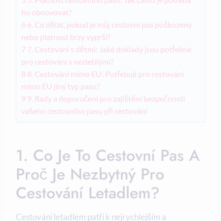
ho obnovovat?
6
6. Co dělat, pokud je můj cestovní pas poškozený
nebo platnost brzy vyprší?
7
7. Cestování s dětmi: Jaké doklady jsou potřebné
pro cestování s nezletilými?
8
8. Cestování mimo EU: Potřebuji pro cestování
mimo EU jiný typ pasu?
9
9. Rady a doporučení pro zajištění bezpečnosti
vašeho cestovního pasu při cestování
1. Co Je To Cestovní Pas A
Proč Je Nezbytný Pro
Cestování Letadlem?
Cestování letadlem patří k nejrychlejším a