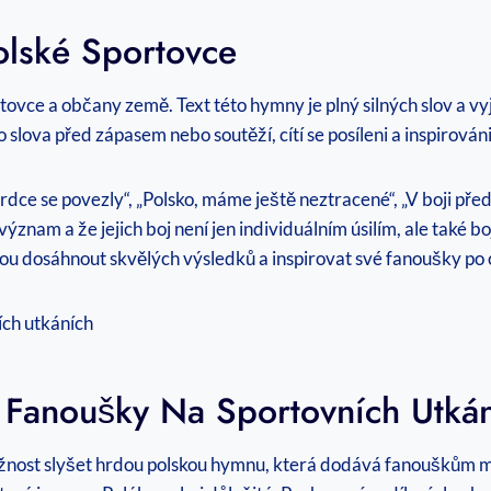
Polské Sportovce
ce a občany země. Text této hymny je plný silných slov a vyja
o slova před zápasem nebo soutěží, cítí se posíleni a inspirován
dce se povezly“, „Polsko, máme ještě neztracené“, „V boji před
 význam a že jejich boj není jen individuálním úsilím, ale také 
ou dosáhnout skvělých výsledků a inspirovat své fanoušky po 
 Fanoušky Na Sportovních Utká
st slyšet hrdou polskou hymnu, která dodává fanouškům motiva