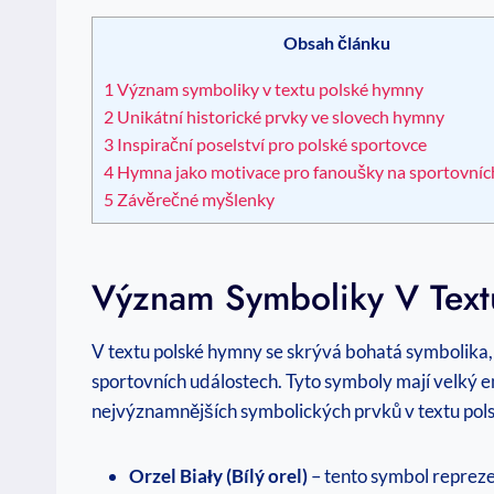
Obsah článku
1
Význam symboliky v textu polské hymny
2
Unikátní historické prvky ve slovech hymny
3
Inspirační poselství pro polské sportovce
4
Hymna jako motivace pro fanoušky na sportovníc
5
Závěrečné myšlenky
Význam Symboliky V Text
V textu polské hymny se skrývá bohatá symbolika, 
sportovních událostech. Tyto symboly mají velký e
nejvýznamnějších symbolických prvků v textu pol
Orzel Biały (Bílý orel)
– tento symbol reprezen