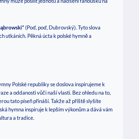
hymny může posílit jednotu a nadšení fanoušků na
Dąbrowski“
(Poď, poď, Dubrovský). Tyto slova
ch utkáních. Pěkná úcta k polské hymně a
hymny Polské republiky se doslova inspirujeme k
e a oddanosti vůči naší vlasti. Bez ohledu na to,
ou tato píseň přináší. Takže až příště slyšíte
polská hymna inspiruje k lepším výkonům a dává vám
ltura a tradice.