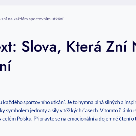
rá zní na každém sportovním utkání
xt: Slova, Která Zn
ní
 každého sportovního utkání. Je to hymna plná silných a inspira
y symbolem jednoty a síly v těžkých časech. V tomto článku s
celém Polsku. Připravte se na emocionální a dojemné čtení o té