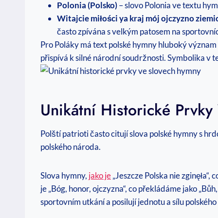
Polonia (Polsko)
– slovo Polonia ve textu hymn
Witajcie miłości ya kraj mój ojczyzno ziemio
často zpívána s velkým patosem na sportovníc
Pro Poláky má text polské hymny hluboký význam a j
přispívá k silné národní soudržnosti. Symbolika v t
Unikátní Historické Prvk
Polští patrioti často citují slova polské hymny s h
polského národa.
Slova hymny,
jako je
„Jeszcze Polska nie zginęła“, c
je „Bóg, honor, ojczyzna“, co překládáme jako „Bůh
sportovním utkání a posilují jednotu a sílu polského 