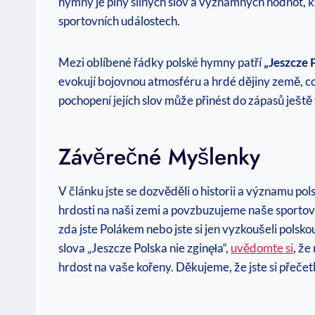
hymny je plný silných slov a významných hodnot, kt
sportovních událostech.
Mezi oblíbené řádky polské hymny patří
„Jeszcze 
evokují bojovnou atmosféru a hrdé dějiny země, co
pochopení jejích slov může přinést do zápasů ještě
Závěrečné Myšlenky
V článku jste se dozvěděli o historii a významu p
hrdosti na naši zemi a povzbuzujeme naše sportovc
zda jste Polákem nebo jste si jen vyzkoušeli polsk
slova „Jeszcze Polska nie zginęła“,
uvědomte si
, že
hrdost na vaše kořeny. Děkujeme, že jste si přečet