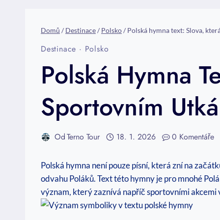
Domů
/
Destinace
/
Polsko
/
Polská hymna text: Slova, kte
Destinace
·
Polsko
Polská Hymna Te
Sportovním Utká
Od
Terno Tour
18. 1. 2026
0 Komentáře
Polská hymna není pouze písní, která zní na začátku
odvahu Poláků. Text této hymny je pro mnohé Polák
význam, který zaznívá napříč sportovními akcemi v 