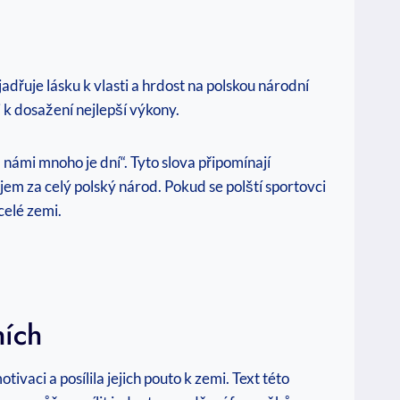
dřuje lásku k vlasti a hrdost na polskou národní
i k dosažení nejlepší výkony.
 námi mnoho je dní“. Tyto slova připomínají
bojem za celý polský národ. Pokud se polští sportovci
celé zemi.
ních
ci a posílila jejich pouto k zemi. Text této