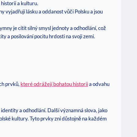
istorii a kulturu.
ny vyjadřují lásku a oddanost vůči Polsku a jsou
mny je cítit silný smysl jednoty a odhodlání, což
ty a posilování pocitu hrdosti na svoji zemi.
ých prvků,
které odrážejí bohatou historii
a odvahu
í identity a odhodlání. Další významná slova, jako
polské kultury. Tyto prvky zní důstojně na každém