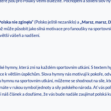
eré jsou pro Poláky velmi důležité. Pochopení a sdílení slov 
Polska nie zginęła“
(Polsko ještě nezaniklo) a
„Marsz, marsz, 
ž může působit jako silná motivace pro fanoušky na sportovní
 větší vášeň a nadšení.
olské hymny, která zní na každém sportovním utkání. S textem 
e k větším úspěchům. Slova hymny nás motivují k pokoře, odvaz
ou hymnu na sportovním utkání, můžeme se shodnout na síle, kter
 máte v rukou symbol jednoty a síly polského národa. Ať vás 
li náš článek a doufáme, že vás bude nadále zaujímat polská ku