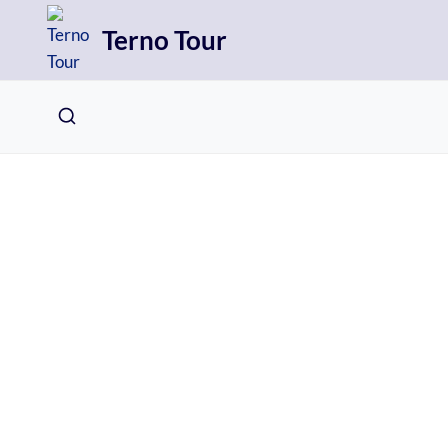
Přeskočit
Terno Tour
na
obsah