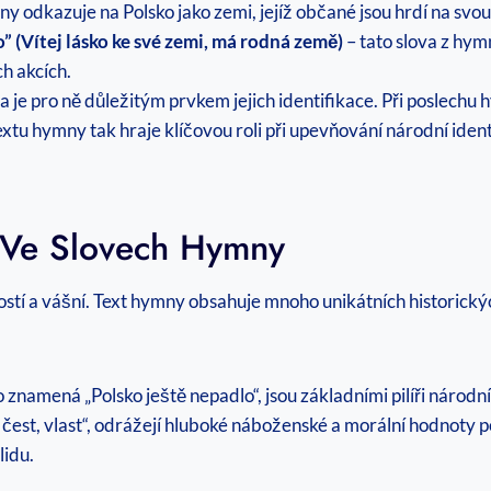
y odkazuje na Polsko jako zemi, jejíž občané jsou hrdí na svou h
” (Vítej lásko ke své zemi, má rodná země)
– tato slova z hym
h akcích.
e pro ně důležitým prvkem jejich identifikace. Při poslechu hy
extu hymny tak hraje klíčovou roli při upevňování národní identi
y Ve Slovech Hymny
rdostí a vášní. Text hymny obsahuje mnoho unikátních historick
o znamená „Polsko ještě nepadlo“, jsou základními pilíři národn
, čest, vlast“, odrážejí hluboké náboženské a morální hodnoty 
lidu.