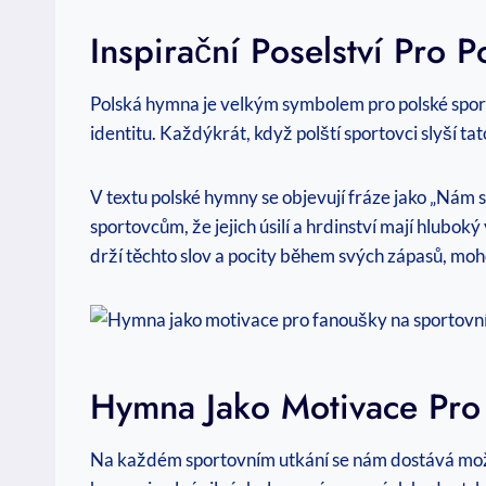
Inspirační Poselství Pro 
Polská hymna je velkým symbolem pro polské sportov
identitu. Každýkrát, když polští sportovci slyší tat
V textu polské hymny se objevují fráze jako „Nám sr
sportovcům, že jejich úsilí a hrdinství mají hluboký
drží těchto slov a pocity během svých zápasů, moh
Hymna Jako Motivace Pro
Na každém sportovním utkání se nám dostává možno