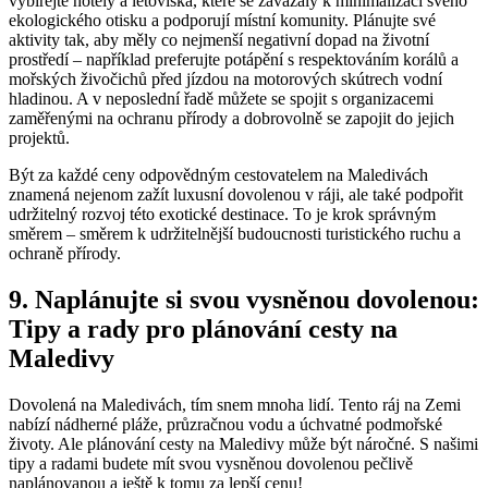
vybírejte hotely⁢ a letoviska, které ‌se​ zavázaly⁢ k ⁣minimalizaci svého
ekologického otisku ​a ‌podporují místní komunity. Plánujte své
aktivity tak, ‌aby měly co nejmenší negativní dopad na životní⁤
prostředí – například preferujte potápění s respektováním korálů a
mořských živočichů před jízdou ⁢na motorových skútrech vodní
hladinou. A v​ neposlední řadě můžete se spojit s organizacemi
zaměřenými ⁤na ochranu⁤ přírody a dobrovolně se ‍zapojit do jejich
projektů.
Být za každé​ ceny odpovědným cestovatelem na ‍Maledivách
znamená⁢ nejenom⁢ zažít luxusní dovolenou v ráji, ale také podpořit
udržitelný rozvoj této exotické destinace.​ To je krok správným
směrem – směrem k udržitelnější budoucnosti turistického ruchu a
ochraně přírody.
9. Naplánujte si svou vysněnou ​dovolenou:
Tipy a rady pro plánování cesty na
Maledivy
Dovolená na Maledivách,‍ tím snem mnoha lidí. Tento ráj na Zemi
nabízí nádherné pláže, průzračnou vodu a úchvatné podmořské
životy. Ale plánování cesty na Maledivy může ‍být ‍náročné. S​ našimi
tipy a radami budete mít svou vysněnou dovolenou pečlivě
naplánovanou a ještě k tomu za lepší cenu!