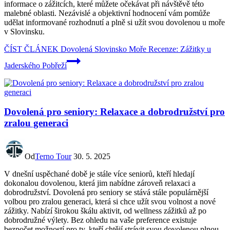
informace o zážitcích, které můžete očekávat při návštěvě této
malebné oblasti. Nezávislé a objektivní hodnocení vám pomůže
udělat informované rozhodnutí a plně si užít svou dovolenou u moře
v Slovinsku.
ČÍST ČLÁNEK
Dovolená Slovinsko Moře Recenze: Zážitky u
Jaderského Pobřeží
Dovolená pro seniory: Relaxace a dobrodružství pro
zralou generaci
Od
Terno Tour
30. 5. 2025
V dnešní uspěchané době je stále více seniorů, kteří hledají
dokonalou dovolenou, která jim nabídne zároveň relaxaci a
dobrodružství. Dovolená pro seniory se stává stále populárnější
volbou pro zralou generaci, která si chce užít svou volnost a nové
zážitky. Nabízí širokou škálu aktivit, od wellness zážitků až po
dobrodružné výlety. Bez ohledu na vaše preference existuje
bezpočet možností pro ty, kteří chtějí strávit svou dovolenou plnou