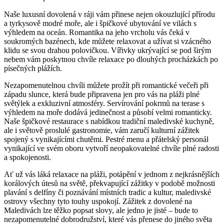
Naše luxusní⁤ dovolená v ​ráji vám přinese ‌nejen okouzlující ‍přírodu
a tyrkysově modré moře, ale i špičkové‍ ubytování ve ⁣vilách s
výhledem na oceán. Romantika na jeho vrcholu vás ⁢čeká v
soukromých bazénech, kde můžete relaxovat a užívat si vzácného
klidu se​ svou drahou polovičkou. Vířivky⁣ ukrývající se pod širým
nebem vám poskytnou chvíle relaxace ⁣po dlouhých procházkách po
písečných plážích.
Nezapomenutelnou chvíli ⁣můžete prožít při ⁤romantické ⁤večeři při
západu slunce, která bude připravena jen pro vás na pláži plné
světýlek a exkluzivní atmosféry. Servírování pokrmů na terase⁢ s
výhledem na ‍moře dodává⁤ jedinečnost a působí velmi ⁣romanticky.
Naše⁢ špičkové restaurace s nabídkou tradiční maledivské kuchyně,
ale i světově proslulé gastronomie, vám zaručí kulturní zážitek
spojený s vynikajícími chutěmi. Pestré menu a přátelský personál
vynikající ve ⁤svém oboru vytvoří neopakovatelné ⁢chvíle plné radosti‌
a spokojenosti.
Ať už vás láká relaxace na pláži, ‌potápění v jednom z nejkrásnějších
korálových útesů na světě, překvapující zážitky ‍v podobě možnosti
plavání s delfíny či poznávání ​místních tradic a kultur, maledivské
ostrovy všechny tyto touhy uspokojí. Zážitek z dovolené na
Maledivách lze těžko popsat slovy, ale jedno ‌je jisté – bude to
nezapomenutelné dobrodružství, které vás přenese do ‍jiného světa