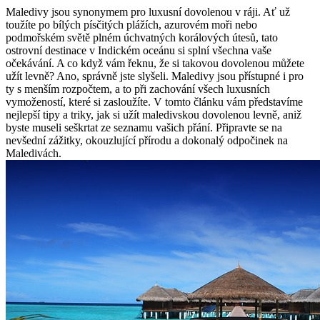
Maledivy⁢ jsou synonymem pro luxusní dovolenou v ráji. Ať už
toužíte po bílých písčitých plážích,‌ azurovém ⁤moři nebo
podmořském světě⁣ plném úchvatných korálových ‍útesů, tato
ostrovní destinace v Indickém oceánu si splní všechna vaše
očekávání. A co když vám ⁢řeknu, že⁢ si takovou dovolenou můžete
užít levně? Ano, správně jste slyšeli.⁣ Maledivy jsou přístupné i pro
ty s menším rozpočtem, a to při zachování všech luxusních
vymožeností,​ které si zasloužíte. V tomto článku‍ vám ⁢představíme
⁢nejlepší tipy⁢ a triky, ​jak si užít maledivskou dovolenou levně, aniž
byste museli seškrtat ze seznamu vašich⁢ přání. Připravte se na
nevšední zážitky, okouzlující přírodu a dokonalý odpočinek na
Maledivách.