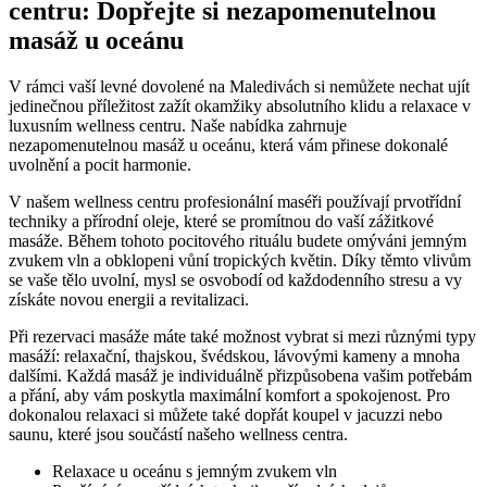
centru: Dopřejte⁣ si nezapomenutelnou
masáž u oceánu
V rámci vaší levné dovolené na Maledivách‌ si nemůžete nechat ujít​
jedinečnou příležitost zažít‌ okamžiky absolutního​ klidu a relaxace v
luxusním⁤ wellness centru. Naše nabídka zahrnuje
nezapomenutelnou masáž⁢ u oceánu, která‌ vám přinese dokonalé
uvolnění a pocit harmonie.
V našem wellness centru profesionální maséři používají prvotřídní
techniky a přírodní oleje, které se promítnou do vaší zážitkové
masáže. Během⁢ tohoto pocitového‌ rituálu budete omýváni⁢ jemným
zvukem vln a ​obklopeni vůní tropických květin. Díky těmto⁢ vlivům
se vaše ⁢tělo uvolní, mysl se osvobodí od každodenního stresu a vy ​
získáte novou ​energii a revitalizaci.
Při rezervaci masáže⁢ máte také možnost ⁢vybrat si mezi různými typy
masáží:‍ relaxační, thajskou, ‌švédskou, lávovými kameny⁣ a mnoha‌
dalšími. Každá masáž je ‌individuálně přizpůsobena​ vašim potřebám
a přání, aby vám poskytla maximální komfort ⁣a spokojenost. Pro
dokonalou relaxaci si můžete také dopřát koupel v jacuzzi nebo
saunu, které jsou ‌součástí našeho wellness centra.
Relaxace u oceánu s jemným​ zvukem vln