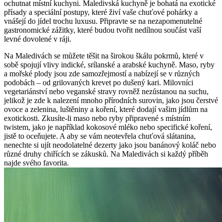
ochutnat místní‍ kuchyni. Maledivská kuchyně je bohatá na exotické
přísady a speciální​ postupy, které živí vaše chuťové pohárky a
vnášejí do jídel trochu luxusu. Připravte ⁤se na nezapomenutelné
gastronomické zážitky, které budou tvořit nedílnou součást vaší
levné dovolené v ráji.
Na Maledivách se můžete těšit na širokou škálu pokrmů, které v
sobě spojují vlivy indické, ⁣srílanské a arabské kuchyně. ‍Maso, ryby⁣
a⁣ mořské plody jsou zde samozřejmostí a nabízejí se‍ v různých
podobách – od ​grilovaných krevet po dušený kari. Milovníci
vegetariánství nebo ‍veganské stravy rovněž nezůstanou ⁤na suchu,
jelikož je​ zde k nalezení mnoho přírodních surovin, jako ‍jsou čerstvé
ovoce a ⁢zelenina, luštěniny a koření, které dodají vašim‌ jídlům na
exotickosti. Zkusíte-li maso nebo ryby připravené s místním
twistem, jako⁣ je například ⁣kokosové mléko nebo specifické koření,
jistě ​to oceňujete. A aby se vám neotevřela chuťová slátanina,
nenechte si ujít neodolatelné dezerty jako jsou banánový koláč nebo ​
různé druhy chiřících se zákusků.‍ Na Maledivách si každý příběh
najde svého favorita.