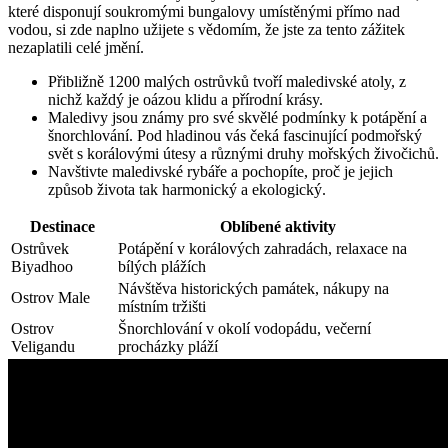
které disponují soukromými bungalovy⁣ umístěnými přímo nad
vodou, si zde naplno užijete s‌ vědomím, ‍že jste za tento zážitek
nezaplatili‍ celé jmění.
Přibližně ‍1200 malých ostrůvků tvoří maledivské atoly, z‌
nichž každý je oázou klidu a přírodní krásy.
Maledivy jsou známy pro své skvělé podmínky k potápění a
šnorchlování. Pod hladinou vás čeká fascinující podmořský
svět ⁣s korálovými ‌útesy a různými ‍druhy mořských živočichů.
Navštivte maledivské rybáře a pochopíte, proč je jejich
způsob života tak harmonický⁢ a ekologický.
Destinace
Oblíbené aktivity
Ostrůvek
Potápění v korálových zahradách, relaxace na⁣
Biyadhoo
bílých plážích
Návštěva historických památek, nákupy​ na
Ostrov​ Male
místním tržišti
Ostrov
Šnorchlování v⁤ okolí vodopádu, večerní​
Veligandu
procházky pláží