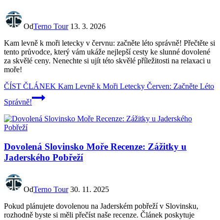
Od
Terno Tour
13. 3. 2026
Kam levně k moři letecky v červnu: začněte léto správně! Přečtěte si
tento průvodce, který vám ukáže nejlepší cesty ke slunné dovolené
za skvělé ceny. Nenechte si ujít této skvělé příležitosti na relaxaci u
moře!
ČÍST ČLÁNEK
Kam Levně k Moři Letecky Červen: Začněte Léto
Správně!
Dovolená Slovinsko Moře Recenze: Zážitky u
Jaderského Pobřeží
Od
Terno Tour
30. 11. 2025
Pokud plánujete dovolenou na Jaderském pobřeží v Slovinsku,
rozhodně byste si měli přečíst naše recenze. Článek poskytuje