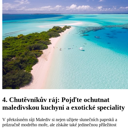
4. Chutěvníkův ráj: Pojďte ochutnat ​
maledivskou kuchyni a exotické speciality
V ⁤překrásném ráji Malediv si nejen užijete slunečních paprsků a
průzračně modrého moře, ale získáte ‌také jedinečnou příležitost