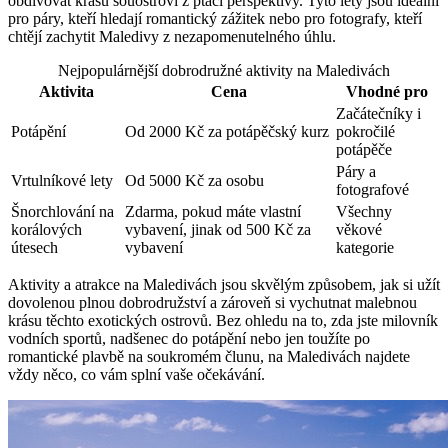
obdivovat krásu ⁢souostroví z ptačí perspektivy. ⁤Tyto lety⁢ jsou ideální
pro páry, kteří hledají romantický zážitek nebo pro fotografy, kteří
chtějí zachytit Maledivy z nezapomenutelného ‍úhlu.
Nejpopulárnější dobrodružné aktivity na Maledivách
Aktivita
Cena
Vhodné pro
Začátečníky​ i
Potápění
Od 2000 ‌Kč⁣ za potápěčský kurz
pokročilé
potápěče
Páry a
Vrtulníkové lety
Od 5000 Kč za osobu
fotografové
Šnorchlování na
Zdarma, pokud máte vlastní
Všechny
korálových
vybavení, jinak od 500 Kč za
věkové
útesech
vybavení
kategorie
Aktivity a atrakce na ​Maledivách jsou skvělým způsobem, jak si užít
dovolenou plnou dobrodružství a ​zároveň si vychutnat malebnou
krásu ‍těchto exotických ostrovů. Bez ohledu na to, zda jste milovník
vodních sportů, nadšenec do potápění nebo​ jen toužíte po
romantické plavbě na soukromém člunu, na Maledivách⁣ najdete
vždy něco, co vám splní vaše očekávání.