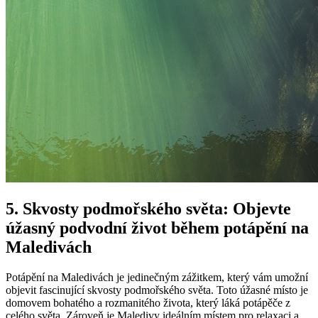
5. Skvosty podmořského světa: Objevte
úžasný podvodní život během potápění na
Maledivách
Potápění na Maledivách je jedinečným ‍zážitkem, který​ vám umožní​
objevit fascinující skvosty podmořského světa. Toto úžasné místo je
domovem bohatého⁣ a rozmanitého​ života, ‌který láká potápěče z
celého ⁣světa. Zároveň je ⁢Maledivy⁤ ideálním místem pro ⁣relaxaci a