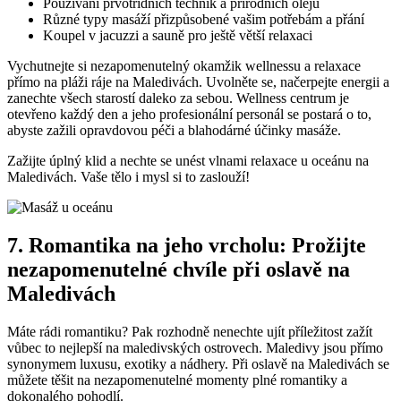
Používání prvotřídních technik a přírodních olejů
Různé typy ‌masáží přizpůsobené vašim potřebám a⁤ přání
Koupel v jacuzzi a⁤ sauně pro ještě ‍větší ⁢relaxaci
Vychutnejte si nezapomenutelný ‍okamžik wellnessu a relaxace
přímo na pláži⁤ ráje na Maledivách. Uvolněte se, ‌načerpejte energii a
zanechte všech starostí ​daleko za sebou. Wellness centrum je
otevřeno každý den a ⁣jeho profesionální personál se postará o to,
⁢abyste zažili opravdovou péči a⁢ blahodárné účinky‌ masáže.
Zažijte úplný klid a nechte se unést vlnami relaxace⁢ u oceánu na
Maledivách. Vaše tělo i mysl si to zaslouží!
7. Romantika na jeho vrcholu:‍ Prožijte
nezapomenutelné chvíle při oslavě na
Maledivách
Máte rádi romantiku? Pak⁣ rozhodně nenechte ujít příležitost zažít
vůbec to nejlepší ‌na maledivských​ ostrovech. Maledivy⁣ jsou přímo
synonymem luxusu, exotiky ‌a nádhery. ​Při oslavě ⁣na Maledivách se
můžete těšit na ‍nezapomenutelné momenty plné romantiky a
dokonalého ⁣pohodlí.