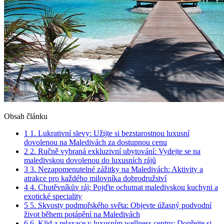
Obsah článku
1
1. Lukrativní slevy: Užijte ⁣si bezstarostnou luxusní
dovolenou na Maledivách za dostupnou cenu
2
2. Ručně vybraná exkluzivní ubytování: Vydejte se na
⁤maledivskou dovolenou do luxusních rájů
3
3. Nezapomenutelné zážitky na Maledivách: Aktivity a
atrakce pro každého milovníka dobrodružství
4
4. Chutěvníkův ráj: Pojďte ochutnat ​maledivskou kuchyni a
exotické speciality
5
5. Skvosty podmořského světa: Objevte úžasný podvodní
život během potápění na Maledivách
6
6. Klid ‌a relaxace v luxusním wellness centru: Dopřejte⁣ si