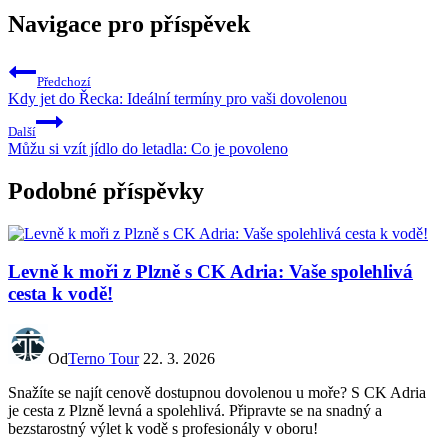
Navigace pro příspěvek
Předchozí
Kdy jet do Řecka: Ideální termíny pro vaši dovolenou
Další
Můžu si vzít jídlo do letadla: Co je povoleno
Podobné příspěvky
Levně k moři z Plzně s CK Adria: Vaše spolehlivá
cesta k vodě!
Od
Terno Tour
22. 3. 2026
Snažíte se najít cenově dostupnou dovolenou u moře? S CK Adria
je cesta z Plzně levná a spolehlivá. Připravte se na snadný a
bezstarostný výlet k vodě s profesionály v oboru!