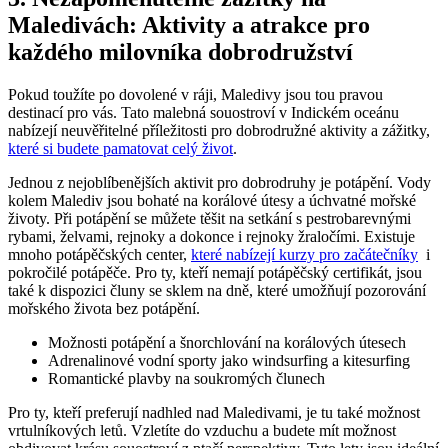
Maledivách: Aktivity a atrakce pro
každého milovníka dobrodružství
Pokud toužíte po dovolené v ráji, Maledivy jsou⁤ tou pravou
destinací pro vás. Tato malebná souostroví ‌v Indickém oceánu
nabízejí neuvěřitelné ⁤příležitosti ‍pro dobrodružné aktivity a ​zážitky,
které si budete pamatovat celý život
.
Jednou ‍z nejoblíbenějších aktivit pro dobrodruhy je potápění. Vody
kolem ⁢Malediv‍ jsou bohaté na korálové útesy a úchvatné mořské
životy. Při potápění se můžete těšit na setkání s ⁤pestrobarevnými
rybami, želvami, rejnoky a dokonce i rejnoky žraločími. Existuje
mnoho potápěčských center,
které nabízejí kurzy pro začátečníky
⁤ i
pokročilé ⁢potápěče. Pro ty, kteří nemají potápěčský certifikát, jsou
také k dispozici čluny se sklem na dně, které umožňují pozorování
mořského života bez potápění.
Možnosti potápění ‌a šnorchlování na korálových útesech
Adrenalinové vodní sporty jako ‌windsurfing a kitesurfing
Romantické plavby na ‌soukromých člunech
Pro ty, kteří preferují nadhled nad Maledivami, je tu také možnost
vrtulníkových letů. ‌Vzletíte do vzduchu a budete mít možnost