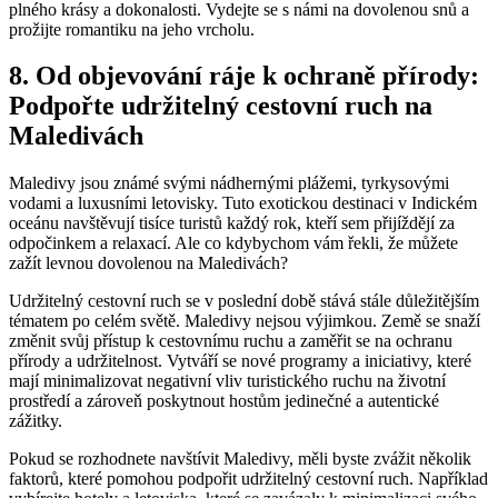
plného krásy a ⁢dokonalosti. Vydejte se s námi na dovolenou snů a
⁢prožijte romantiku na jeho vrcholu.
8. Od objevování ráje⁣ k ochraně přírody:
Podpořte udržitelný cestovní ruch na
Maledivách
Maledivy jsou známé svými nádhernými plážemi, tyrkysovými
⁢vodami a luxusními ​letovisky. ‌Tuto‍ exotickou destinaci v Indickém
oceánu navštěvují tisíce turistů každý rok, kteří sem přijíždějí za⁢
odpočinkem a relaxací. Ale co kdybychom vám řekli,​ že můžete
zažít levnou dovolenou na Maledivách?
Udržitelný cestovní ​ruch se v poslední době stává stále důležitějším
tématem po ⁢celém‍ světě. ​Maledivy nejsou výjimkou. Země se snaží
změnit svůj přístup k cestovnímu ruchu a zaměřit se na ochranu
přírody a udržitelnost. Vytváří se ​nové programy a iniciativy, které
mají minimalizovat negativní vliv⁢ turistického ruchu ⁢na životní
prostředí a zároveň ‌poskytnout hostům jedinečné a autentické
zážitky.
Pokud se rozhodnete ⁤navštívit Maledivy, měli byste zvážit několik
faktorů, které pomohou podpořit udržitelný cestovní ruch. Například