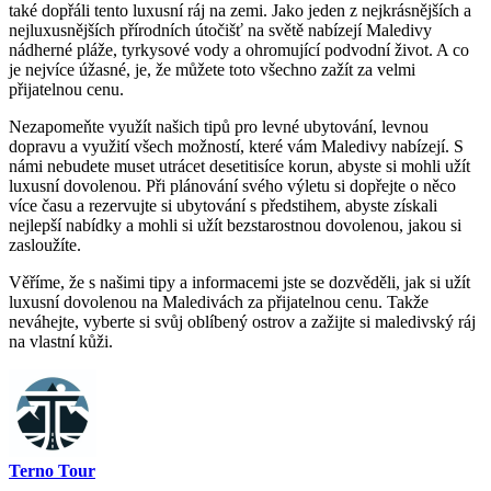
také dopřáli tento luxusní ráj ⁤na zemi. Jako jeden z nejkrásnějších a
nejluxusnějších přírodních útočišť ⁢na světě nabízejí Maledivy
nádherné pláže, ⁢tyrkysové​ vody a ohromující podvodní život. A co
je nejvíce ⁤úžasné,​ je, že můžete toto ⁤všechno zažít za velmi
přijatelnou cenu.
Nezapomeňte využít ⁢našich tipů pro levné ubytování, levnou
dopravu ⁤a využití všech možností, které vám Maledivy nabízejí. S
⁢námi ⁢nebudete muset utrácet desetitisíce korun, abyste si mohli ⁣užít
luxusní dovolenou. Při⁣ plánování svého⁢ výletu si dopřejte‍ o něco
více času a rezervujte si ubytování s předstihem, abyste získali‌
nejlepší ⁢nabídky a mohli si⁣ užít bezstarostnou dovolenou, jakou si
zasloužíte.
Věříme, že s našimi tipy a informacemi⁣ jste⁤ se dozvěděli, jak si užít ​
luxusní dovolenou na Maledivách za přijatelnou cenu. Takže
neváhejte, vyberte ​si svůj oblíbený ostrov a zažijte si maledivský ‍ráj
na vlastní kůži.
Terno Tour