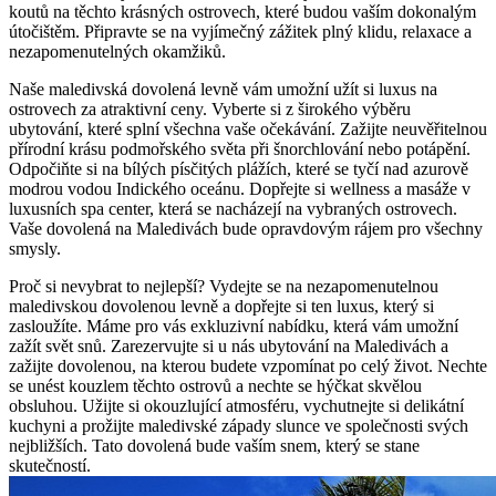
koutů na těchto krásných ostrovech, které budou vaším ⁣dokonalým
útočištěm. Připravte se na vyjímečný ‌zážitek ⁤plný klidu, relaxace a
nezapomenutelných okamžiků.
Naše maledivská dovolená levně vám umožní užít ⁢si luxus na
ostrovech za atraktivní ceny. Vyberte si z širokého výběru⁤
ubytování, které ⁢splní všechna vaše⁤ očekávání.⁢ Zažijte neuvěřitelnou
přírodní krásu podmořského světa při šnorchlování nebo potápění.
‌Odpočiňte si na bílých písčitých plážích, které se tyčí nad azurově
modrou vodou Indického oceánu. Dopřejte si wellness a ⁣masáže v
luxusních spa center, která se ‌nacházejí na vybraných ostrovech.
Vaše dovolená na Maledivách bude opravdovým rájem pro všechny​
smysly.
Proč si ⁢nevybrat to nejlepší?⁤ Vydejte⁢ se⁢ na nezapomenutelnou
maledivskou⁤ dovolenou levně a‌ dopřejte si ten luxus, který‍ si
zasloužíte. Máme pro vás exkluzivní nabídku, která vám umožní
zažít svět snů. Zarezervujte si u nás ubytování na Maledivách a
zažijte dovolenou,⁤ na⁤ kterou budete vzpomínat ‌po celý život. Nechte
se unést‌ kouzlem těchto ostrovů a ⁣nechte​ se hýčkat skvělou
obsluhou. Užijte si okouzlující atmosféru, vychutnejte si delikátní⁢
kuchyni a prožijte maledivské západy slunce ve společnosti svých​
nejbližších. Tato dovolená bude vaším snem, který se stane
skutečností.