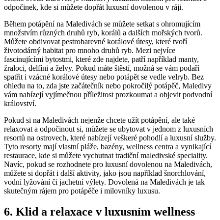
odpočinek, kde si můžete dopřát luxusní dovolenou v ráji.
Během potápění na Maledivách se můžete setkat ⁤s⁢ ohromujícím
množstvím různých druhů ryb,⁤ korálů a dalších mořských tvorů.
Můžete obdivovat pestrobarevné korálové útesy, které tvoří
životodárný habitat pro mnoho druhů ryb. Mezi nejvíce
fascinujícími bytostmi, které ⁣zde najdete, patří například manty,
⁢žraloci, delfíni a želvy. Pokud máte štěstí, možná se vám podaří
spatřit i ‍vzácné ‌korálové útesy nebo potápět se vedle velryb. Bez
ohledu na⁢ to, zda jste začátečník nebo pokročilý potápěč, Maledivy
vám​ nabízejí‌ vyjímečnou příležitost prozkoumat a objevit ⁢podvodní
království. ⁤
Pokud si na Maledivách nejenže chcete ​užít potápění,⁤ ale také⁢
relaxovat a odpočinout‍ si, můžete se ubytovat v jednom z luxusních‍
resortů na ostrovech, které‍ nabízejí⁣ veškeré pohodlí a luxusní služby.
Tyto resorty mají vlastní pláže, bazény,⁢ wellness‍ centra a vynikající⁢
restaurace, kde si můžete ‍vychutnat tradiční‌ maledivské speciality.
Navíc, pokud se rozhodnete ⁣pro luxusní dovolenou na Maledivách,
můžete si​ dopřát i další aktivity, ⁤jako jsou například ‌šnorchlování,
vodní⁣ lyžování ⁣či jachetní výlety. ⁣Dovolená na Maledivách ‍je tak
skutečným rájem pro potápěče i ‍milovníky ‌luxusu.
6. Klid ‌a relaxace v luxusním wellness