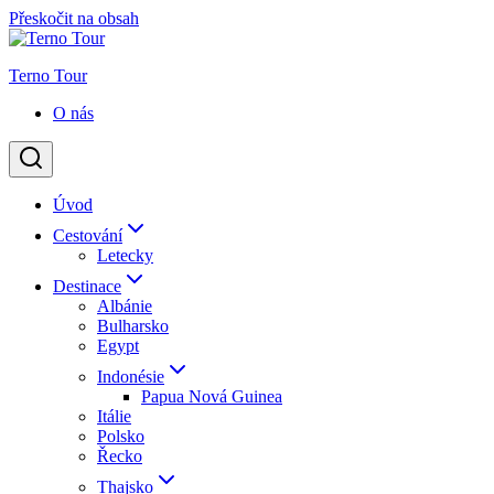
Přeskočit na obsah
Terno Tour
O nás
Úvod
Cestování
Letecky
Destinace
Albánie
Bulharsko
Egypt
Indonésie
Papua Nová Guinea
Itálie
Polsko
Řecko
Thajsko