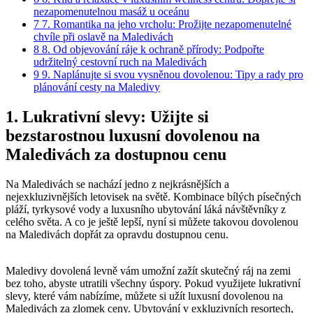
nezapomenutelnou masáž u oceánu
7
7. Romantika na jeho vrcholu:‍ Prožijte nezapomenutelné
chvíle při oslavě na Maledivách
8
8. Od objevování ráje⁣ k ochraně přírody: Podpořte
udržitelný cestovní ruch na Maledivách
9
9. Naplánujte si svou vysněnou ​dovolenou: Tipy a rady pro
plánování cesty na Maledivy
1. Lukrativní slevy: Užijte ⁣si
bezstarostnou luxusní dovolenou na
Maledivách za dostupnou cenu
Na Maledivách se‍ nachází jedno z nejkrásnějších a
nejexkluzivnějších letovisek⁣ na světě. Kombinace bílých písečných
‍pláží,⁢ tyrkysové vody ⁤a luxusního ubytování⁣ láká návštěvníky z
celého světa. A ‌co je ‍ještě lepší, nyní si můžete takovou dovolenou
na Maledivách dopřát‍ za⁣ opravdu⁣ dostupnou cenu.
⁢ ​
Maledivy dovolená levně vám umožní zažít skutečný ráj na zemi
bez toho, abyste utratili všechny úspory. Pokud využijete lukrativní⁢
slevy, které vám nabízíme, můžete si užít luxusní dovolenou na
Maledivách za zlomek ceny.‍ Ubytování v exkluzivních resortech,