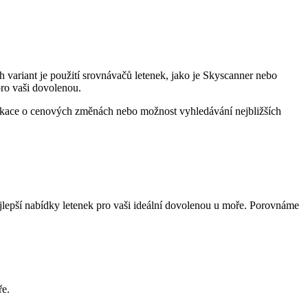
variant je použití srovnávačů‍ letenek, jako ⁣je Skyscanner⁢ nebo
ro⁣ vaši dovolenou.
otifikace o cenových změnách ‍nebo ⁣možnost vyhledávání nejbližších
ejlepší nabídky letenek pro ‍vaši ideální‌ dovolenou u moře. Porovnáme
ře.