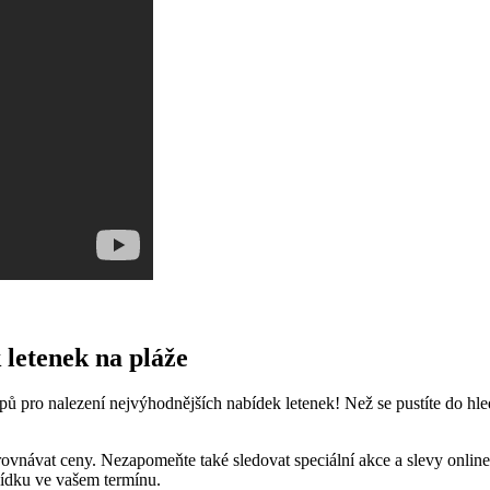
‍ letenek na pláže
ů pro nalezení nejvýhodnějších ‌nabídek letenek! Než se‌ pustíte do hledá
ávat ceny.⁢ Nezapomeňte také ⁢sledovat speciální‌ akce‍ a slevy⁣ online. ​
bídku ve vašem‌ termínu.