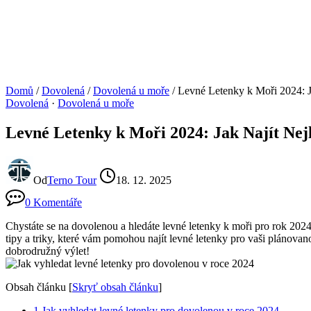
Domů
/
Dovolená
/
Dovolená u moře
/
Levné Letenky k Moři 2024: J
Dovolená
·
Dovolená u moře
Levné Letenky k Moři 2024: Jak Najít Nej
Od
Terno Tour
18. 12. 2025
0 Komentáře
Chystáte se na dovolenou a ‍hledáte levné ‍letenky k moři pro rok 2024
tipy a triky, které vám‍ pomohou najít ‌levné ⁣letenky pro vaši‍ pláno
dobrodružný⁢ výlet!
Obsah článku
[
Skryť obsah článku
]
1
Jak vyhledat ⁣levné letenky ‍pro‌ dovolenou v roce ​2024