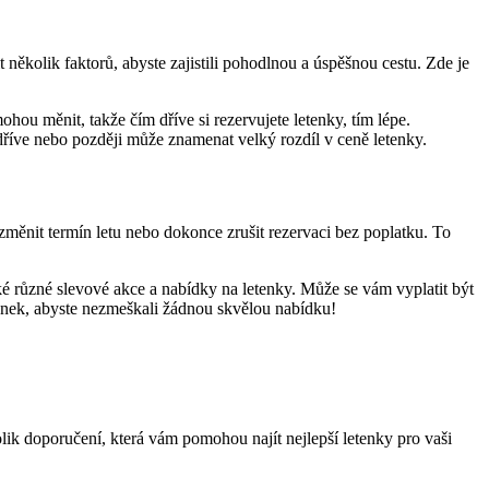
t několik⁤ faktorů, abyste​ zajistili pohodlnou a úspěšnou cestu. Zde je
ohou ​měnit, takže čím‍ dříve⁤ si rezervujete letenky, tím ‍lépe.
n dříve nebo později ​může znamenat velký rozdíl v ceně⁣ letenky.
měnit termín ​letu⁢ nebo dokonce zrušit‌ rezervaci bez ⁣poplatku. To
 různé⁤ slevové akce a ‍nabídky‌ na⁢ letenky. Může⁣ se ‍vám ⁤vyplatit ‌být
letenek, abyste nezmeškali žádnou skvělou nabídku!
lik‍ doporučení, která ‍vám pomohou ‍najít nejlepší letenky pro vaši