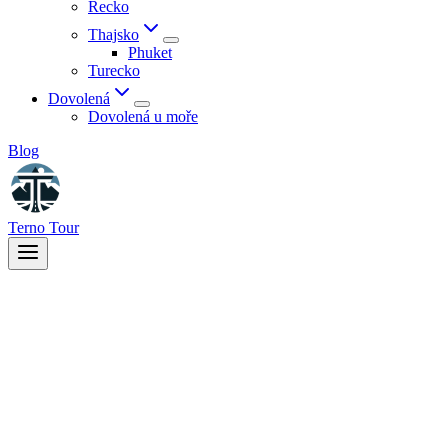
Řecko
Thajsko
Phuket
Turecko
Dovolená
Dovolená u moře
Blog
Terno Tour