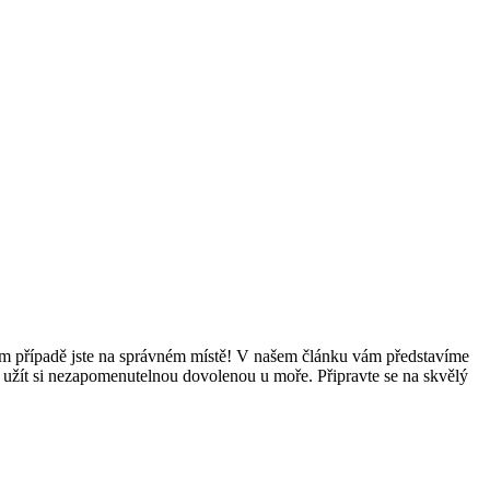
 V tom případě jste na⁢ správném místě! V našem článku vám představíme
 a užít si nezapomenutelnou dovolenou u moře. Připravte​ se na skvělý