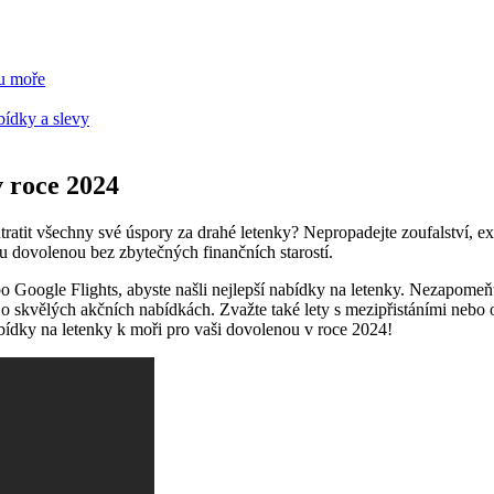
u​ moře
ídky⁤ a slevy
v roce ​2024
ratit všechny své úspory za drahé letenky? Nepropadejte ​zoufalství, exi
ckou dovolenou bez‌ zbytečných finančních starostí.
oogle Flights,‍ abyste našli ⁢nejlepší nabídky ​na letenky. Nezapomeňte s
ělých ​akčních⁢ nabídkách. Zvažte také lety s mezipřistáními ⁢nebo odlety 
bídky na letenky k⁣ moři ⁣pro ⁢vaši dovolenou⁣ v‌ roce 2024!