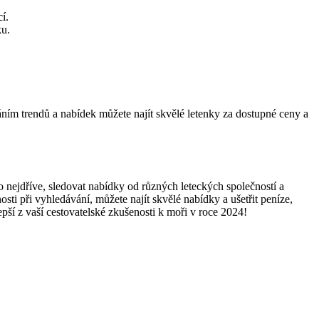
í.
ku.
áním trendů a nabídek můžete​ najít skvělé letenky​ za dostupné ceny ‌a
‍co nejdříve, sledovat nabídky od různých ​leteckých společností a
sti při vyhledávání, můžete najít ⁤skvělé nabídky⁤ a ušetřit⁣ peníze,
jlepší z vaší cestovatelské zkušenosti k moři v roce 2024!