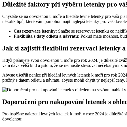
Důležité faktory při výběru‍ letenky pro ⁤v
Chystáte​ se na dovolenou u moře a hledáte levné letenky⁢ pro vaši pláno
několik tipů, které⁣ vám‍ pomohou ‍najít nejlepší letenky pro váš dovolen
Čas rezervace letenky:
Snažte se rezervovat letenku co nejdříve, 
Flexibilita s daty odletu a ⁤návratu:
Pokud máte možnost, ⁤buďte 
Jak si zajistit flexibilní​ rezervaci ​letenky 
Když plánujete svou​ dovolenou⁢ u ⁢moře pro rok 2024, je důležité zvážit
vám dává větší klid a jistotu, že se nemusíte stresovat nečekanými zm
Abyste ušetřili peníze při hledání ⁣levných‍ letenek k moři pro rok ⁢2024,
pružný s datem odletu a návratu, ⁣abyste⁤ mohli chytit ​ty nejlepší ⁢ce
Doporučení pro ⁢nakupování​ letenek s ohled
Pro úspěšné ⁢nalezení levných letenek k ⁤moři v roce 2024 je ⁣důležité 
‌dovolenou: