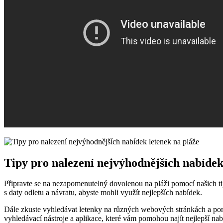
Tipy pro⁣ nalezení⁤ nejvýhodnějších ​nabídek
Připravte ​se na‍ nezapomenutelný ​dovolenou na pláži pomocí našich tip
s⁤ daty odletu ⁢a návratu, abyste mohli ‌využít nejlepších nabídek.
Dále zkuste vyhledávat⁣ letenky na⁤ různých webových⁤ stránkách a porovn
vyhledávací nástroje a aplikace, které vám pomohou najít nejlepší na