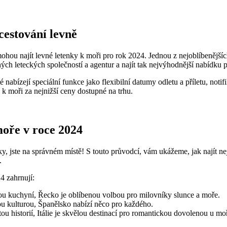
 cestování levně
u ⁣najít levné letenky k moři pro rok ‌2024. Jednou z nejoblíbenějších 
h leteckých společností a agentur a najít ‍tak nejvýhodnější nabídku p
 nabízejí ⁣speciální funkce jako⁤ flexibilní datumy ‍odletu a ⁢příletu, n
 k moři za nejnižší ceny dostupné na trhu.
moře v​ roce 2024
ky, jste na správném místě! S touto ⁢průvodcí, vám ukážeme, jak najít n
.
4 zahrnují:
lou kuchyní, Řecko je‌ oblíbenou⁣ volbou pro milovníky slunce a⁢ moře.
tou kulturou, Španělsko nabízí něco pro každého.
u ⁢historií,‌ Itálie je skvělou destinací pro romantickou dovolenou u mo