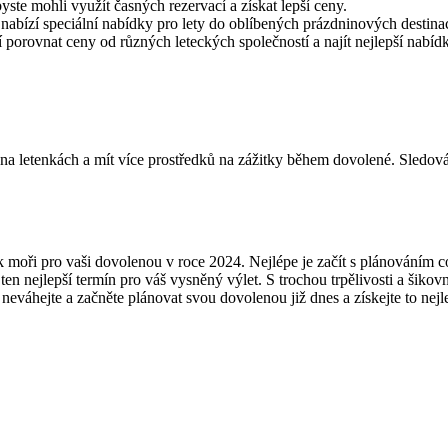
e mohli využít⁢ časných rezervací a získat ​lepší ⁢ceny.
o nabízí speciální nabídky pro ⁣lety do oblíbených prázdninových destinac
orovnat ceny od ⁢různých leteckých ⁣společností a najít nejlepší nabíd
 na letenkách a mít⁢ více prostředků na‌ zážitky během ‌dovolené. ⁢Sledov
 k ⁢moři pro vaši ‍dovolenou v roce 2024. ‌Nejlépe je začít s⁣ plánováním 
 nejlepší⁣ termín pro ⁣váš vysněný výlet. S trochou trpělivosti​ a šikovno
eváhejte a​ začněte ‍plánovat⁢ svou dovolenou ‍již dnes a ​získejte to ne