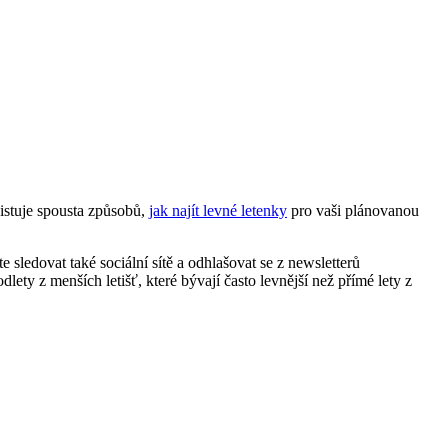
stuje‌ spousta způsobů, ‍
jak najít levné letenky
pro vaši plánovanou
ledovat také ⁤sociální sítě a⁣ odhlašovat⁤ se z newsletterů
⁢z menších letišť, které bývají⁢ často ⁣levnější‌ než přímé⁤ lety ⁢z ​