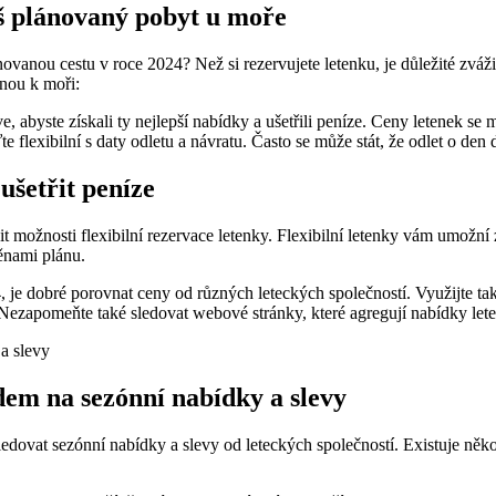
áš plánovaný pobyt u​ moře
vanou‌ cestu ‍v roce ⁣2024? Než⁣ si rezervujete letenku, je důležité zváži
ou ⁤k ⁢moři:
abyste získali ty nejlepší⁤ nabídky ⁢a ⁢ušetřili peníze.​ Ceny letenek se⁣ m
flexibilní s daty ⁣odletu a návratu. Často ⁢se může ⁣stát, ⁣že‌ odlet o ⁣de
a ušetřit peníze
⁤ možnosti flexibilní rezervace letenky. Flexibilní letenky⁣ vám ⁤umožní z
ěnami⁣ plánu.
 ⁢je ⁣dobré porovnat ceny od různých ​leteckých společností. Využijte ‌také
ny. Nezapomeňte také sledovat webové⁤ stránky, které‌ agregují‌ nabídky 
em‌ na sezónní ​nabídky⁤ a slevy
sledovat sezónní nabídky a slevy od leteckých ‍společností. ‍Existuje něko