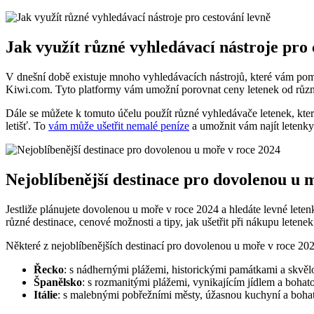
Jak ⁢využít různé vyhledávací nástroje pro‌
V dnešní době existuje mnoho vyhledávacích nástrojů,⁢ které vám pomoho
Kiwi.com.‌ Tyto platformy vám⁣ umožní porovnat ceny letenek od různýc
Dále se ⁤můžete k ⁢tomuto účelu použít různé vyhledávače letenek, které
letišť. To
vám může ušetřit nemalé peníze
​a umožnit vám najít letenky
Nejoblíbenější destinace pro ⁤dovolenou u⁤ 
Jestliže plánujete dovolenou u moře v roce 2024 a hledáte levné leten
různé ​destinace, cenové ‌možnosti a tipy,⁢ jak ušetřit při nákupu letenek
Některé z nejoblíbenějších ⁤destinací ‌pro⁣ dovolenou u moře v roce 202
Řecko
: s nádhernými ⁤plážemi, historickými ‍památkami a ‍skvě
Španělsko
: s rozmanitými plážemi,‍ vynikajícím ⁢jídlem a boha
Itálie
: s ⁢malebnými pobřežními městy, úžasnou ‍kuchyní a bohato