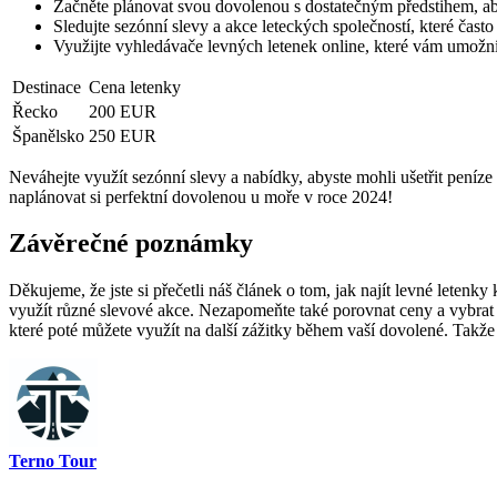
Začněte ⁤plánovat svou dovolenou s dostatečným předstihem, abyst
Sledujte sezónní ​slevy a akce leteckých společností, které čast
Využijte vyhledávače levných letenek online, které vám umožní p
Destinace
Cena letenky
Řecko
200 EUR
Španělsko
250 EUR
Neváhejte využít sezónní slevy a‍ nabídky, abyste mohli‍ ušetřit peníze
naplánovat si perfektní‌ dovolenou u moře ‍v⁢ roce‌ 2024!
Závěrečné poznámky
Děkujeme, že jste si přečetli náš článek o tom, ‌jak najít levné letenky
využít různé slevové akce. Nezapomeňte také porovnat ⁤ceny a‍ vybrat‍ ten
které‌ poté můžete využít na další zážitky během vaší dovolené.⁤ Takže n
Terno Tour