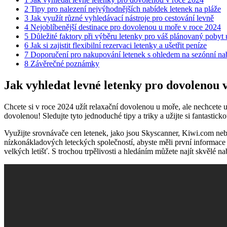
2
Tipy pro⁣ nalezení⁤ nejvýhodnějších ​nabídek‍ letenek na pláže
3
Jak ⁢využít různé vyhledávací nástroje pro‌ cestování levně
4
Nejoblíbenější destinace pro ⁤dovolenou u⁤ moře v​ roce 2024
5
Důležité faktory při výběru‍ letenky pro ⁤váš plánovaný pobyt 
6
Jak si zajistit flexibilní​ rezervaci ​letenky a ušetřit peníze
7
Doporučení pro ⁢nakupování​ letenek s ohledem‌ na sezónní ​nab
8
Závěrečné poznámky
Jak vyhledat ⁣levné letenky ‍pro‌ dovolenou 
Chcete si v roce 2024 užít relaxační dovolenou u moře, ale ⁢nechcete ut
⁣dovolenou! Sledujte tyto jednoduché‌ tipy a triky ‌a užijte‌ si fantasti
Využijte srovnávače cen letenek, jako jsou Skyscanner, Kiwi.com⁢ nebo G
nízkonákladových leteckých společností, abyste měli první informace o skv
velkých letišť. S ‍trochou trpělivosti a ‌hledáním ​můžete najít skvělé na