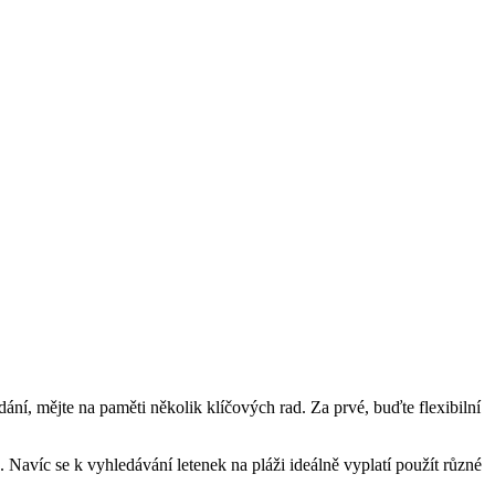
ní, mějte na paměti několik ⁢klíčových ​rad. Za ‍prvé, buďte⁣ flexibilní
Navíc⁢ se⁢ k​ vyhledávání letenek na pláži ideálně vyplatí použít různé⁣