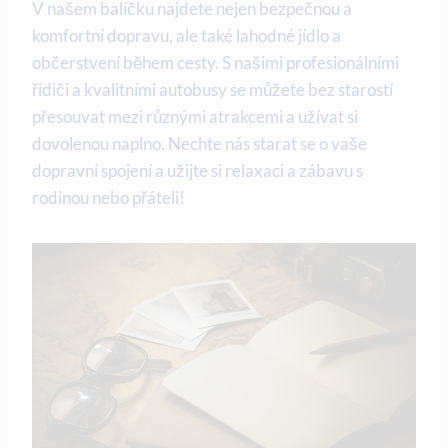
V našem balíčku ​najdete ‍nejen bezpečnou a
komfortní dopravu, ‌ale také‌ lahodné jídlo a
občerstvení‍ během cesty. S našimi profesionálními
řidiči a⁤ kvalitními autobusy se můžete ⁣bez starostí
přesouvat mezi⁤ různými ⁤atrakcemi a ‌užívat ‌si
dovolenou naplno. Nechte nás starat se⁤ o vaše
⁣dopravní spojení a užijte‍ si relaxaci⁣ a ⁢zábavu s
rodinou nebo přáteli!