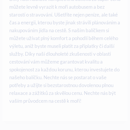
můžete levně vyrazit ⁢k moři autobusem ‌a​ bez
starostí o stravování. Ušetříte nejen ⁢peníze,⁢ ale také
čas a ⁤energii, kterou ​byste jinak strávili ‍plánováním a
nakupováním jídla na cestě. S naším balíčkem⁤ si
můžete užívat plný komfort a pohodlí během ​celého‍
výletu, aniž byste‌ museli platit⁤ za příplatky či další
služby. Díky naší dlouholeté ⁢zkušenosti v oblasti
cestování vám můžeme⁢ garantovat kvalitu ⁢a
spokojenost za každou⁢ korunu, kterou ‌investujete do
našeho balíčku. ⁢Nechte nás se postarat o vaše
potřeby⁢ a⁤ užijte si bezstarostnou dovolenou ​plnou
relaxace ‍a ⁤zážitků‌ za skvělou cenu. Nechte‍ nás být​
vaším⁣ průvodcem na‍ cestě k ‍moři!