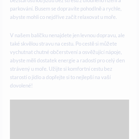
bezstarostnou ⁢jízdu bez stresu z dlouhého řízení a
parkování. Busem se dopravíte⁢ pohodlně ‍a rychle,⁤
abyste​ mohli ⁤co nejdříve⁢ začít ⁣relaxovat u moře.
V našem balíčku⁢ nenajdete⁤ jen levnou dopravu, ⁣ale
‌také skvělou stravu⁤ na ‍cestu.​ Po‍ cestě si můžete
⁢vychutnat⁤ chutné⁢ občerstvení a osvěžující nápoje,
abyste měli dostatek energie a radosti pro⁣ celý den⁢
strávený u ‍moře. Užijte si komfortní cestu ⁤bez
starostí o⁢ jídlo ‌a dopřejte si to ⁣nejlepší na vaší
dovolené!