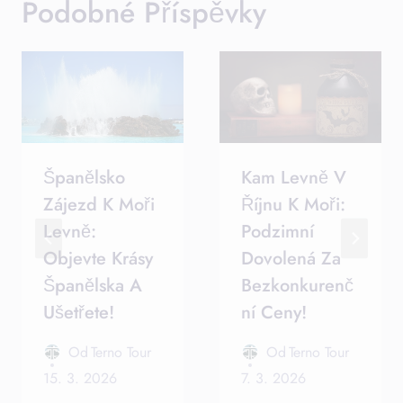
Podobné Příspěvky
Španělsko
Kam Levně V
Zájezd K Moři
Říjnu K Moři:
Levně:
Podzimní
Objevte Krásy
Dovolená Za
Španělska A
Bezkonkurenč
Ušetřete!
Ní Ceny!
Od
Terno Tour
Od
Terno Tour
15. 3. 2026
7. 3. 2026