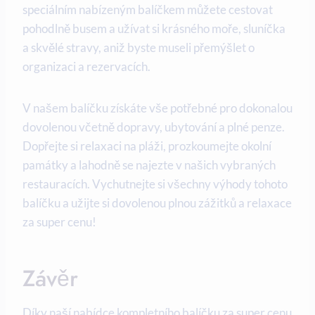
speciálním ​nabízeným ‍balíčkem můžete cestovat
pohodlně busem a užívat ​si krásného moře,‍ sluníčka
a ‍skvělé ‍stravy, ‌aniž byste ​museli ⁣přemýšlet o‌
organizaci a rezervacích.
V‍ našem ⁤balíčku získáte vše potřebné pro⁢ dokonalou
dovolenou včetně⁤ dopravy,⁢ ubytování​ a plné⁣ penze.
Dopřejte si ⁢relaxaci na pláži, ​prozkoumejte⁣ okolní
památky a lahodně⁣ se najezte v našich⁤ vybraných
restauracích. Vychutnejte si všechny ‌výhody ⁢tohoto⁣
balíčku ⁤a užijte si dovolenou plnou zážitků a relaxace
za⁣ super cenu!
Závěr
Díky ⁢naší ‌nabídce kompletního balíčku za super cenu