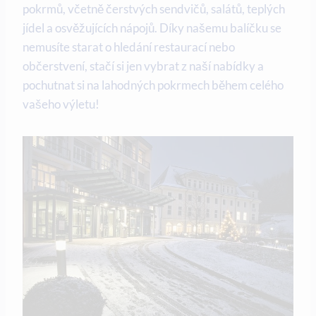
pokrmů, včetně čerstvých sendvičů, ⁢salátů, teplých
jídel a osvěžujících nápojů. Díky ⁣našemu ‍balíčku se
⁤nemusíte starat o hledání restaurací nebo
občerstvení, stačí si​ jen vybrat​ z naší nabídky a
pochutnat si na lahodných⁢ pokrmech během⁣ celého
vašeho výletu!