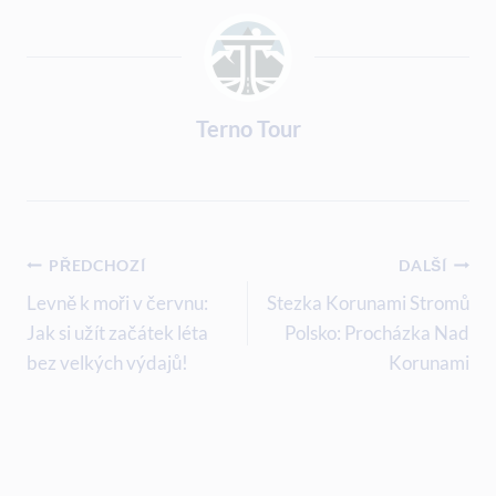
Terno Tour
Navigace
PŘEDCHOZÍ
DALŠÍ
Pro
Levně k moři v červnu:
Stezka Korunami Stromů
Jak si užít začátek léta
Polsko: Procházka Nad
Příspěvek
bez velkých výdajů!
Korunami