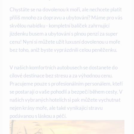
Chystáte se na ‌dovolenou ⁣k ​moři, ale nechcete platit
příliš mnoho za dopravu‍ a ubytování? Máme​ pro vás
‌skvělou ⁢nabídku ⁤- ⁤kompletní balíček ​zahrnující‌
jízdenku ‍busem a ubytování s plnou penzí za⁣ super
cenu!​ Nyní si ⁢můžete užít luxusní dovolenou​ u ‍moře
⁣bez toho, aniž ‌byste vyprázdnili celou peněženku.
V našich komfortních autobusech se ‌dostanete do
cílové destinace bez stresu a ​za⁢ výhodnou cenu.
Pracujeme pouze s⁣ profesionálním personálem, kteří
se⁣ postarají o⁤ vaše ⁣pohodlí a ⁤bezpečí během‍ cesty. V
našich vybraných ​hotelích ​si pak můžete vychutnat
nejen krásy ⁣moře, ‍ale​ také⁤ vynikající⁤ stravu
podávanou s láskou a péčí.