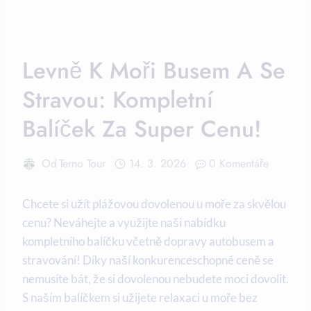
Levně K Moři Busem A Se
Stravou: Kompletní
Balíček Za Super Cenu!
Od
Terno Tour
14. 3. 2026
0 Komentáře
Chcete si užít plážovou dovolenou‍ u moře za skvělou
cenu? Neváhejte ⁣a využijte naši ‍nabídku⁢
kompletního⁢ balíčku včetně dopravy⁢ autobusem a
stravování!‍ Díky naší konkurenceschopné ceně ⁣se
nemusíte bát, že si dovolenou nebudete moci dovolit.
S naším balíčkem ‍si užijete ‍relaxaci u moře bez