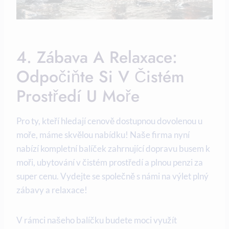
4. Zábava ‍a Relaxace:
Odpočiňte Si V Čistém
Prostředí U ⁢moře
Pro ty, kteří hledají cenově⁣ dostupnou dovolenou ⁤u
moře, máme skvělou⁤ nabídku! Naše firma nyní ​
nabízí kompletní balíček zahrnující⁣ dopravu ​busem k
moři, ubytování v čistém prostředí a plnou penzi za
super cenu. Vydejte se společně⁣ s⁢ námi na ⁢výlet plný
⁢zábavy a relaxace!
V ⁣rámci našeho‌ balíčku budete moci⁢ využít