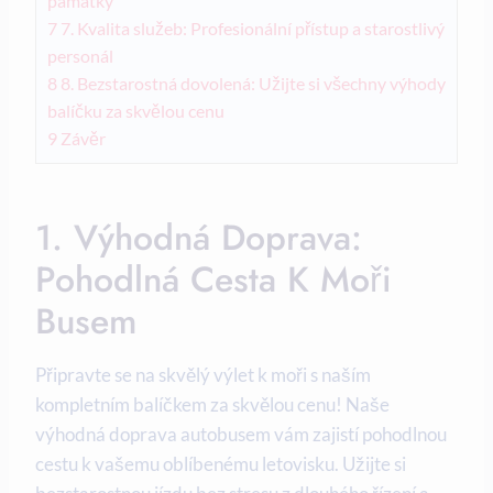
památky
7
7. Kvalita služeb: Profesionální⁣ přístup​ a starostlivý
personál
8
8. ⁤Bezstarostná dovolená: Užijte si všechny výhody
balíčku ⁣za skvělou cenu
9
Závěr
1. Výhodná Doprava:
Pohodlná Cesta K Moři
Busem
Připravte se na skvělý​ výlet k‍ moři s naším⁢
kompletním balíčkem za skvělou cenu! Naše
výhodná doprava autobusem vám zajistí ⁢pohodlnou
cestu k vašemu oblíbenému letovisku. Užijte si