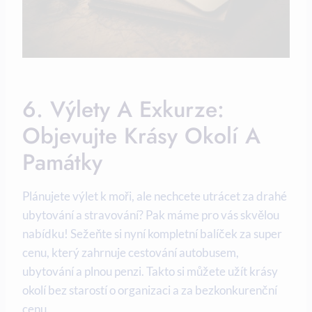
6. ‌Výlety‍ A​ Exkurze:
‍Objevujte Krásy Okolí A‌
Památky
Plánujete výlet k moři, ale nechcete utrácet za ‌drahé
‌ubytování a stravování? ⁢Pak máme pro vás skvělou
nabídku! Sežeňte⁢ si nyní kompletní balíček za super
cenu, který zahrnuje cestování autobusem,
ubytování a plnou penzi. Takto‍ si můžete užít krásy‌
okolí⁢ bez starostí o organizaci a za⁢ bezkonkurenční
cenu.