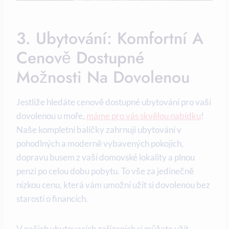
3. Ubytování: Komfortní A
⁢cenově Dostupné
Možnosti Na​ Dovolenou
Jestliže hledáte cenově⁤ dostupné ubytování pro vaši
dovolenou ⁢u moře, ⁣
máme pro vás skvělou nabídku
!
Naše kompletní balíčky ‌zahrnují ubytování v
pohodlných a moderně vybavených ​pokojích,
dopravu busem z vaší domovské lokality a plnou
penzi po celou dobu pobytu. To vše za jedinečně
nízkou cenu, která⁣ vám umožní užít ‌si dovolenou bez
‍starostí o financích.
V našich ubytovacích zařízeních si můžete užít