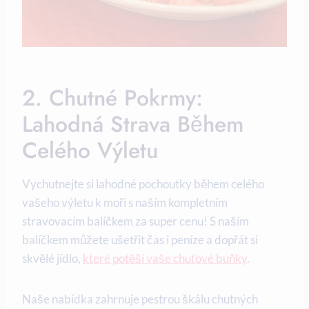
2. Chutné Pokrmy:
Lahodná Strava⁤ Během
Celého Výletu
Vychutnejte si lahodné ​pochoutky během celého⁤
vašeho výletu k moři s naším⁢ kompletním
stravovacím balíčkem za ⁣super cenu!⁤ S naším
⁣balíčkem⁤ můžete ⁤ušetřit ⁤čas ‌i ‌peníze a dopřát si
skvělé jídlo,
které potěší vaše chuťové buňky
.
Naše nabídka zahrnuje pestrou škálu chutných