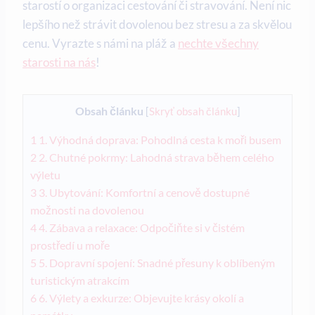
starostí o organizaci ⁢cestování či stravování. Není nic
lepšího než strávit​ dovolenou bez stresu a⁢ za skvělou
cenu.‌ Vyrazte s ‍námi na pláž ‌a
nechte⁣ všechny
starosti na nás
!
Obsah článku
[
Skryť obsah článku
]
1
1. Výhodná doprava: Pohodlná cesta k moři busem
2
2. Chutné pokrmy: Lahodná strava⁤ během celého
výletu
3
3. Ubytování: Komfortní a ⁢cenově dostupné
možnosti na​ dovolenou
4
4. Zábava ‍a relaxace: Odpočiňte si v čistém
prostředí u ⁢moře
5
5. Dopravní ‍spojení: ‌Snadné přesuny k‌ oblíbeným
turistickým atrakcím
6
6. ‌Výlety‍ a​ exkurze: ‍Objevujte krásy okolí a‌