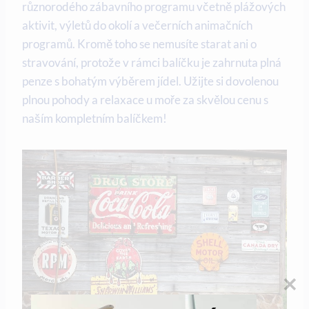
různorodého zábavního programu včetně⁢ plážových
aktivit, ⁤výletů do okolí a večerních ⁤animačních⁤
programů. ⁣Kromě toho se nemusíte starat ani o
stravování, protože​ v rámci balíčku je‍ zahrnuta plná
penze s ​bohatým výběrem jídel. Užijte si dovolenou
plnou pohody a ⁤relaxace u moře⁣ za skvělou cenu s
naším kompletním balíčkem!