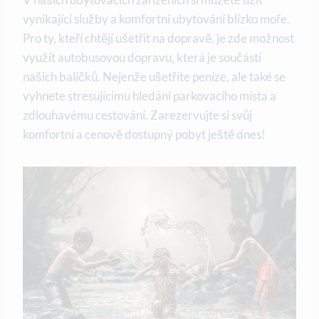
vynikající služby a‍ komfortní ubytování blízko moře. ​
Pro ty,⁢ kteří chtějí ušetřit na⁢ dopravě, ⁢je zde možnost
‌využít autobusovou dopravu, ‍která‌ je součástí
našich ‌balíčků. Nejenže ušetříte peníze, ‍ale také se
vyhnete stresujícímu hledání parkovacího místa a
zdlouhavému‌ cestování. Zarezervujte si svůj
komfortní a cenově dostupný ‍pobyt ještě dnes!