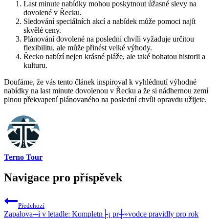
Last minute nabídky mohou poskytnout úžasné slevy na
dovolené v Řecku.
Sledování speciálních akcí a nabídek může pomoci najít
skvělé ceny.
Plánování dovolené na poslední chvíli vyžaduje určitou
flexibilitu, ale může přinést velké výhody.
Řecko nabízí nejen krásné pláže, ale také bohatou historii a
kulturu.
Doufáme, že vás tento článek inspiroval k vyhlédnutí výhodné
nabídky na last minute dovolenou v Řecku a že si nádhernou zemí
plnou překvapení plánovaného na poslední chvíli opravdu užijete.
Terno Tour
Navigace pro příspěvek
Předchozí
Zapalova─ì v letadle: Kompletn├¡ pr┼»vodce pravidly pro rok