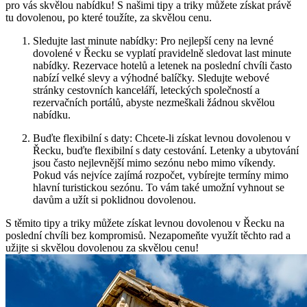
pro vás skvělou nabídku! S našimi tipy a triky můžete získat právě
tu dovolenou, po které toužíte, za skvělou cenu.
Sledujte last minute nabídky: Pro nejlepší ceny na levné
dovolené v Řecku se vyplatí pravidelně sledovat last minute
nabídky. Rezervace hotelů a letenek na poslední chvíli často
nabízí velké slevy a výhodné balíčky. Sledujte webové
stránky cestovních kanceláří, leteckých společností a
rezervačních portálů, abyste nezmeškali žádnou skvělou
nabídku.
Buďte flexibilní s daty: Chcete-li získat levnou dovolenou v
Řecku, buďte flexibilní s daty cestování. Letenky a ubytování
jsou často nejlevnější mimo sezónu nebo mimo víkendy.
Pokud vás nejvíce zajímá rozpočet, vybírejte termíny mimo
hlavní turistickou sezónu. To vám také umožní vyhnout se
davům a užít si poklidnou dovolenou.
S těmito tipy a triky můžete získat levnou dovolenou v Řecku na
poslední chvíli bez kompromisů. Nezapomeňte využít těchto rad a
užijte si skvělou dovolenou za skvělou cenu!