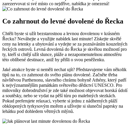
zarezervovat si své místo co nejdříve, nabídka je omezená!
Co zahrnout do levné dovolené do Řecka
Chtěli byste si užít bezstarostnou a levnou dovolenou v krásném
Řecku? Neváhejte a využijte nabídek last minute! Získejte skvělé
ceny na letenky a ubytování a vydejte se za poznáváním kouzelných
řeckých ostrovů. Levná dovolená do Řecka je skvělou možností pro
ty, kteří si chtějí užít slunce, pláže a nezapomenutelnou atmosféru
této oblíbené destinace, aniž by přišli o svou peněženku.
Jaké atrakce byste si neměli nechat ujít? Představujeme vám několik
tipů na to, co zahrnout do svého plánu dovolené. Začněte třeba
návštěvou Parthenonu, slavného chrámu bohyně Athény, který patří
k nejvýznamnějším památkám světového dědictví UNESCO. Pro
milovníky dobrodružství je zde také možnost objevovat horská údolí
a soutěsky, nebo se vydat na pěší túru po malebných stezkách.
Pokud preferujete relaxaci, vyberte si jednu z nádherných pláží
obklopených tyrkysovým mořem a užívejte si sluneční paprsky na
lehátku pod dohledem větrných mlýnů.