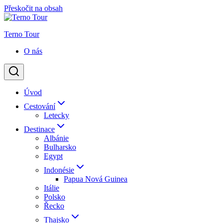
Přeskočit na obsah
Terno Tour
O nás
Úvod
Cestování
Letecky
Destinace
Albánie
Bulharsko
Egypt
Indonésie
Papua Nová Guinea
Itálie
Polsko
Řecko
Thajsko