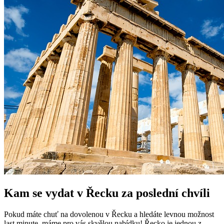
Kam se vydat v Řecku za poslední chvíli
Pokud máte chuť na dovolenou v Řecku a hledáte levnou možnost
last minute, máme pro vás skvělou nabídku! Řecko je jednou z