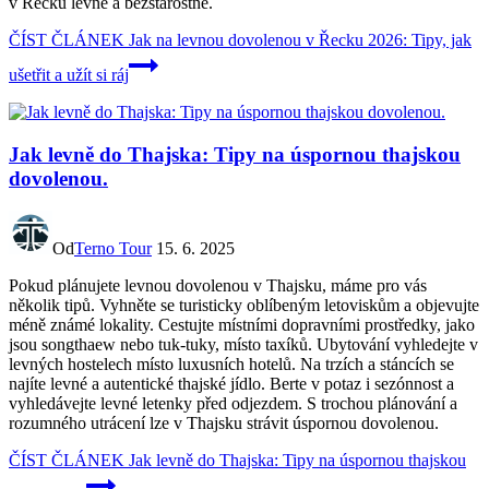
v Řecku levně a bezstarostně.
ČÍST ČLÁNEK
Jak na levnou dovolenou v Řecku 2026: Tipy, jak
ušetřit a užít si ráj
Jak levně do Thajska: Tipy na úspornou thajskou
dovolenou.
Od
Terno Tour
15. 6. 2025
Pokud plánujete levnou dovolenou v Thajsku, máme pro vás
několik tipů. Vyhněte se turisticky oblíbeným letoviskům a objevujte
méně známé lokality. Cestujte místními dopravními prostředky, jako
jsou songthaew nebo tuk-tuky, místo taxíků. Ubytování vyhledejte v
levných hostelech místo luxusních hotelů. Na trzích a stáncích se
najíte levné a autentické thajské jídlo. Berte v potaz i sezónnost a
vyhledávejte levné letenky před odjezdem. S trochou plánování a
rozumného utrácení lze v Thajsku strávit úspornou dovolenou.
ČÍST ČLÁNEK
Jak levně do Thajska: Tipy na úspornou thajskou