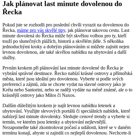
Jak plánovat last minute dovolenou do
Řecka
Pokud jste se rozhodli pro poslední chvíli vyrazit na dovolenou do
Řecka,
máme pro vás skvělé tipy
, jak plánovat takovou cestu. Last
minute dovolená do Řecka může být skvělou volbou pro ty, kteří
touží po slunečných plážích, historii a skvělém jídle. S několika
jednoduchými kroky a dobrým plánováním si můžete zajistit nejen
levnou dovolenou, ale také skvělou nabídku na ubytování a další
služby.
Prvním krokem při plánování last minute dovolené do Řecka je
vybrání správné destinace. Řecko nabízí krásné ostrovy a přímořská
města, které jsou ideální pro dovolenou. Vyberte si podle svých
preferencí a zájmů, zda se chcete vydat na slavné ostrovy jako je
Kréta nebo Santorini, nebo se raději vydáte na méně známé, ale o to
krásnější ostrovy jako Milos či Naxos.
Dalším důležitým krokem je najít levnou nabídku letenek a
ubytování. Využijte slevových portálů či speciálních nabídek, které
nabízejí last minute dovolenky. Sledujte cenové trendy a vyberte si
termín, ve kterém jsou letenky a ubytování nejlevnější.
Nezapomeňte také zkontrolovat počasí a události, které se v daném
termínu konají, abyste si zajistili co nejlepší dovolenou. Nechcete-li