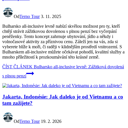
Od
Terno Tour
3. 11. 2025
Bulharsko all-inclusive levně nabízí skvělou možnost pro ty, kteří
chtějí strávit zážitkovou dovolenou s plnou penzí bez vyčerpání
peněženky. Tento koncept zahrnuje ubytování, jídlo a někdy i
volnočasové aktivity za příznivou cenu. Záleží jen na vás, zda si
vyberete blíže k moři, či raději v klidnějším prostředí vnitrozemí. S
Bulharskem all-inclusive můžete očekávat pohodlí, kvalitní služby a
mnoho příležitostí k prozkoumávání této krásné země.
ČÍST ČLÁNEK
Bulharsko all-inclusive levně: Zážitková dovolená
s plnou penzí
Jakarta, Indonésie: Jak daleko je od Vietnamu a co
tam zažijete?
Od
Terno Tour
19. 2. 2026