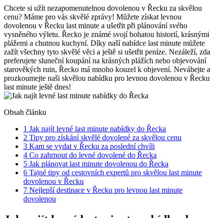
Chcete si užít nezapomenutelnou dovolenou v Řecku za skvělou
cenu? Máme pro vás skvělé zprávy! Můžete získat levnou
dovolenou v Řecku last minute a ušetřit při plánování svého
vysněného výletu. Řecko je známé svojí bohatou historií, krásnými
plážemi a chutnou kuchyní. Díky naší nabídce last minute můžete
zažít všechny tyto skvělé věci a ještě si ušetřit peníze. Nezáleží, zda
preferujete sluneční koupání na krásných plážích nebo objevování
starověkých ruin, Řecko má mnoho kouzel k objevení. Neváhejte a
prozkoumejte naši skvělou nabídku pro levnou dovolenou v Řecku
last minute ještě dnes!
Obsah článku
1
Jak najít levné last minute nabídky do Řecka
2
Tipy pro získání skvělé dovolené za skvělou cenu
3
Kam se vydat v Řecku za poslední chvíli
4
Co zahrnout do levné dovolené do Řecka
5
Jak plánovat last minute dovolenou do Řecka
6
Tajné tipy od cestovních expertů pro skvělou last minute
dovolenou v Řecku
7
Nejlepší destinace v Řecku pro levnou last minute
dovolenou