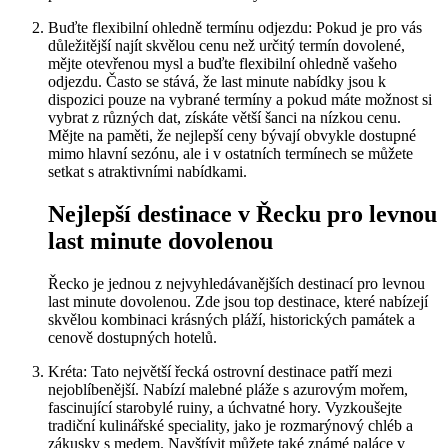
Buďte flexibilní ohledně termínu odjezdu: Pokud je pro vás
důležitější najít skvělou cenu než určitý termín dovolené,
mějte otevřenou mysl a buďte flexibilní ohledně vašeho
odjezdu. Často se stává, že last minute nabídky jsou k
dispozici pouze na vybrané termíny a pokud máte možnost si
vybrat z různých dat, získáte větší šanci na nízkou cenu.
Mějte na paměti, že nejlepší ceny bývají obvykle dostupné
mimo hlavní sezónu, ale i v ostatních termínech se můžete
setkat s atraktivními nabídkami.
Nejlepší destinace v Řecku pro levnou
last minute dovolenou
Řecko je jednou z nejvyhledávanějších destinací pro levnou
last minute dovolenou. Zde jsou top destinace, které nabízejí
skvělou kombinaci krásných pláží, historických památek a
cenově dostupných hotelů.
Kréta: Tato největší řecká ostrovní destinace patří mezi
nejoblíbenější. Nabízí malebné pláže s azurovým mořem,
fascinující starobylé ruiny, a úchvatné hory. Vyzkoušejte
tradiční kulinářské speciality, jako je rozmarýnový chléb a
zákusky s medem. Navštívit můžete také známé paláce v