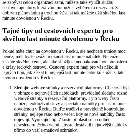
se zabývat celou organizací sami, můžete také využít službu
cestovní agentury, která vám pomůže s výběrem a rezervací. S
dobrým plánováním a trochou štěstí si tak můžete užít skvělou last
minute dovolenou v Řecku.
Tajné tipy od cestovních expertů pro
skvělou last minute dovolenou v Řecku
Pokud máte chuť na dovolenou v Řecku, ale nechcete utrácet moc
peněz, měli byste zvážit možnost last minute nabídek. Nejenže
získáte skvělou cenu, ale také si užijete neopakovatelnou atmosféru
a krásy řeckých ostrovů. Cestovní experti mají pro vás několik
tajných tipů, jak získat tu nejlepší last minute nabídku a užít si tak
levnou dovolenou v Řecku.
Sledujte webové stránky a rezervační platformy: Chcete-li být
v obraze o nejnovějších nabídkách, pravidelně sledujte různé
webové stránky a rezervační platformy. Tyto weby často
nabízejí exkluzivní slevy a speciální nabídky pro last minute
dovolenou v Řecku. Buďte trpěliví a pravidelně kontrolujte
stránky, nejlépe ráno nebo večer, kdy se nové nabídky často
objevují. Vynikající tip: Zkuste přihlásit se na odběr
newsletteru těchto webů, abyste dostávali nejnovější nabídky
přímo do vaší e-mailové schránky.