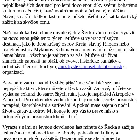
nejoblíbenějších destinací pro letní dovolenou díky svému bohatému
kulturnímu dědictví, jasně modrému moři a úchvatným plážím.
Navíc, s naší nabídkou last minute můžete ušetřit a získat fantastický
zážitek za skvělou cenu.
Naše nabídka last minute dovolených v Řecku vám umožní vyrazit
na dovolenou ještě tento týden. Můžete si vybrat z různých
destinací, jako je třeba krásný ostrov Kréta, slavný Rhodos nebo
malebný ostrov Mykonos. S dopravou a ubytováním již si nemusíte
lámat hlavu – všechno je zařízeno za vás. Můžete si užívat
slunečních paprsků na pláži, objevovat historické památky a
ochutnávat řeckou kuchyni,
aniž byste si museli dělat starosti
s
organizací.
Abychom vám usnadnili výběr, přinášíme vám také seznam
nejlepších aktivit, které můžete v Řecku zažít. Za prvé, můžete se
vydat na exkurzi do starověkých ruin, jako je například Akropole v
Athénách. Pro milovníky vodních sportů jsou zde skvělé možnosti k
potápění, šnorchlování a surfování. A pokud máte zájem o noční
život a zábavu, ostrov Mykonos je pro vás to pravé místo s
nekonečnými možnostmi klubů a barů.
Vyrazte s námi na levnou dovolenou last minute do Řecka a zažijte
jedinečnou kombinaci krásné přírody, pohostinné kultury a
nezapomenutelných zážitků. Nezapomeňte se ale připravit a