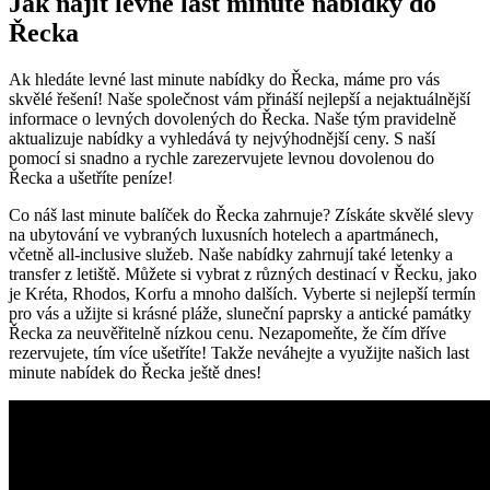
Jak najít levné last minute nabídky do
Řecka
Ak hledáte levné last minute nabídky do Řecka, máme pro vás
skvělé řešení! Naše společnost vám přináší nejlepší a nejaktuálnější
informace o levných dovolených do Řecka. Naše tým pravidelně
aktualizuje nabídky a vyhledává ty nejvýhodnější ceny. S naší
pomocí si snadno a rychle zarezervujete levnou dovolenou do
Řecka a ušetříte peníze!
Co náš last minute balíček do Řecka zahrnuje? Získáte skvělé slevy
na ubytování ve vybraných luxusních hotelech a apartmánech,
včetně all-inclusive služeb. Naše nabídky zahrnují také letenky a
transfer z letiště. Můžete si vybrat z různých destinací v Řecku, jako
je Kréta, Rhodos, Korfu a mnoho dalších. Vyberte si nejlepší termín
pro vás a užijte si krásné pláže, sluneční paprsky a antické památky
Řecka za neuvěřitelně nízkou cenu. Nezapomeňte, že čím dříve
rezervujete, tím více ušetříte! Takže neváhejte a využijte našich last
minute nabídek do Řecka ještě dnes!