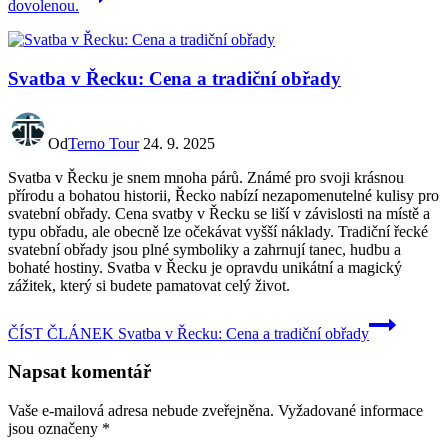
dovolenou.
Svatba v Řecku: Cena a tradiční obřady
Od
Terno Tour
24. 9. 2025
Svatba v Řecku je snem mnoha párů. Známé pro svoji krásnou
přírodu a bohatou historii, Řecko nabízí nezapomenutelné kulisy pro
svatební obřady. Cena svatby v Řecku se liší v závislosti na místě a
typu obřadu, ale obecně lze očekávat vyšší náklady. Tradiční řecké
svatební obřady jsou plné symboliky a zahrnují tanec, hudbu a
bohaté hostiny. Svatba v Řecku je opravdu unikátní a magický
zážitek, který si budete pamatovat celý život.
ČÍST ČLÁNEK
Svatba v Řecku: Cena a tradiční obřady
Napsat komentář
Vaše e-mailová adresa nebude zveřejněna.
Vyžadované informace
jsou označeny
*