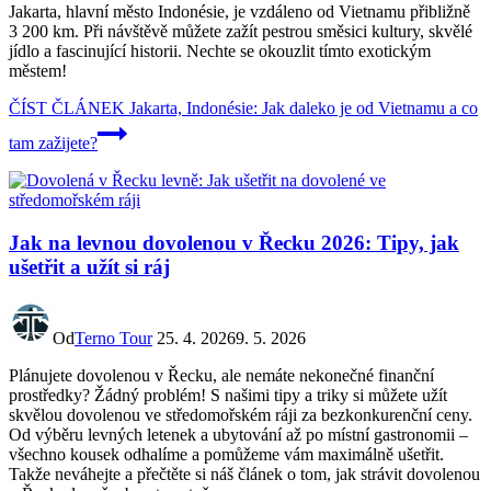
Jakarta, hlavní město Indonésie, je vzdáleno od Vietnamu přibližně
3 200 km. Při návštěvě můžete zažít pestrou směsici kultury, skvělé
jídlo a fascinující historii. Nechte se okouzlit tímto exotickým
městem!
ČÍST ČLÁNEK
Jakarta, Indonésie: Jak daleko je od Vietnamu a co
tam zažijete?
Jak na levnou dovolenou v Řecku 2026: Tipy, jak
ušetřit a užít si ráj
Od
Terno Tour
25. 4. 2026
9. 5. 2026
Plánujete dovolenou v Řecku, ale nemáte nekonečné finanční
prostředky? Žádný problém! S našimi tipy a triky si můžete užít
skvělou dovolenou ve středomořském ráji za bezkonkurenční ceny.
Od výběru levných letenek a ubytování až po místní gastronomii –
všechno kousek odhalíme a pomůžeme vám maximálně ušetřit.
Takže neváhejte a přečtěte si náš článek o tom, jak strávit dovolenou