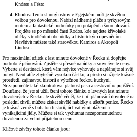
Knóssu a Fésto.
Rhodos: Tento slunný ostrov v Egejském moři je skvělou
volbou pro dovolenou. Nabízí nádherné pláže s tyrkysovým
mořem a fantastické podmínky pro potápění a šnorchlování.
Projděte se po městské části Rodos, kde najdete křivolaké
uličky s tradičními obchůdky a historickým opevněním.
Navštívit můžete také starověkou Kamiros a Akropoli
Lindosu.
Pro maximální užitek z last minute dovolené v Řecku si dopřejte
podrobné plánování. Zjistěte si přesné nabídky a srovnávejte ceny.
Vyberte si destinaci, která vám nejvíce vyhovuje a naplánujte si svůj
pobyt. Neutratíte zbytečně vysokou částku, a přesto si užijete krásné
prostředí, zajímavou historii a výtečnou řeckou kuchyni.
Nezapomeňte také zkontrolovat platnost pasu a cestovního pojištění.
Doufáme, že jste si užili čtení tohoto článku o levných last minute
dovolených v Řecku. Je skvělé vědět, že i při plánování dovolené na
poslední chvíli můžete získat skvělé nabídky a ušetřit peníze. Řecko
je krásná země s bohatou historií, úchvatnými plážemi a
vynikajícími jídly. Můžete si tak vychutnat nezapomenutelnou
dovolenou za velmi přijatelnou cenu.
Klíčové závěry tohoto článku jsou: