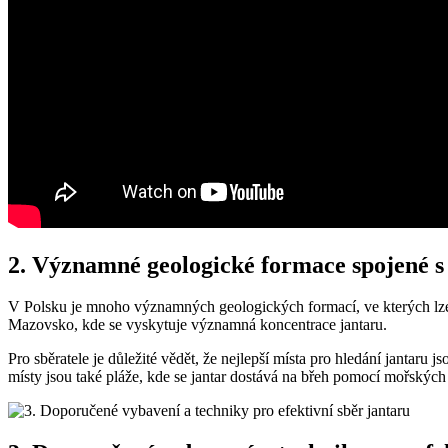
2. Významné geologické formace spojené s 
V Polsku je mnoho významných geologických formací, ve kterých lze nalé
Mazovsko, kde se vyskytuje významná koncentrace jantaru.
Pro sběratele je důležité vědět, že nejlepší místa pro hledání jantar
místy jsou také pláže, kde se jantar dostává na břeh pomocí mořských