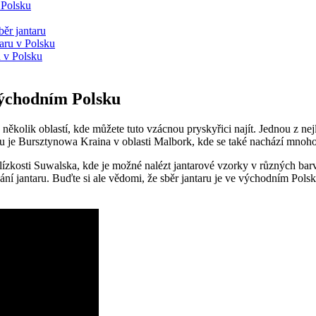
v Polsku
běr jantaru
aru v Polsku
u v Polsku
 východním Polsku
několik oblastí, kde můžete tuto vzácnou pryskyřici najít. Jednou z nej
itou je Bursztynowa Kraina v oblasti Malbork, kde se také nachází mnoho
v blízkosti Suwalska, kde je možné nalézt jantarové vzorky v různých ba
ání jantaru. Buďte si ale vědomi, že sběr jantaru je ve východním Pols