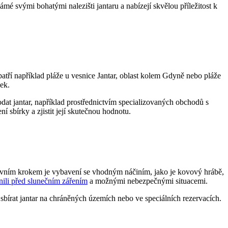
mé svými bohatými nalezišti jantaru a nabízejí skvělou příležitost k
patří například pláže u vesnice Jantar, oblast kolem Gdyně nebo pláže
ek.
dat jantar, například prostřednictvím specializovaných obchodů s
sbírky a zjistit její skutečnou hodnotu.
y. Prvním krokem je vybavení se vhodným náčiním, jako je kovový hrábě,
nili před slunečním zářením
a možnými nebezpečnými situacemi.
e sbírat jantar na chráněných územích nebo ve speciálních rezervacích.