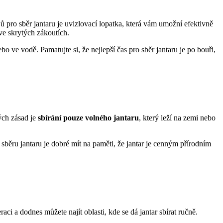
ů pro sběr jantaru je uvizlovací lopatka, která vám umožní efektivně
ve skrytých zákoutích.
o ve vodě. Pamatujte si, že nejlepší čas pro sběr jantaru je po bouři,
vých zásad je
sbírání pouze volného jantaru
, který leží na zemi nebo
 sběru jantaru je dobré mít na paměti, že jantar je cenným přírodním
aci a dodnes můžete najít oblasti, kde se dá jantar sbírat ručně.