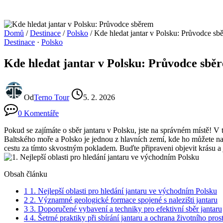
Domů
/
Destinace
/
Polsko
/
Kde hledat jantar v Polsku: Průvodce sb
Destinace
·
Polsko
Kde hledat jantar v Polsku: Průvodce sbě
Od
Terno Tour
5. 2. 2026
0 Komentáře
Pokud se zajímáte o sběr jantaru v Polsku, jste na správném místě! V 
Baltského moře a Polsko je jednou z hlavních zemí, kde ho můžete na
cestu za tímto skvostným pokladem. Buďte připraveni objevit krásu a 
Obsah článku
1
1. Nejlepší oblasti pro hledání jantaru ve východním Polsku
2
2. Významné geologické formace spojené s nalezišti jantaru
3
3. Doporučené vybavení a techniky pro efektivní sběr jantaru
4
4. Šetrné praktiky při sbírání jantaru a ochrana životního pros