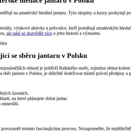
térské hledače jantaru v Polsku
ěřují na amatérské hledání jantaru. Tyto skupiny a kurzy poskytují jedin
ateriály, výukové aktivity a průvodce, kteří pomáhají amatérským hledač
aru,
ale také se dozvědět více
o jeho historii a významu.
jící se sběru jantaru v Polsku
 nejznámějších oblastí je pobřeží Baltského moře, zejména oblast kolem
 sběr jantaru v Polsku, je důležité dodržovat místní právní předpisy a p
něných územích.
sti, na které plánujete sbírat jantar.
a minerálů.
orozumět tomuto fascinujícímu procesu. Nezapomeňte, že nejdůležitějš