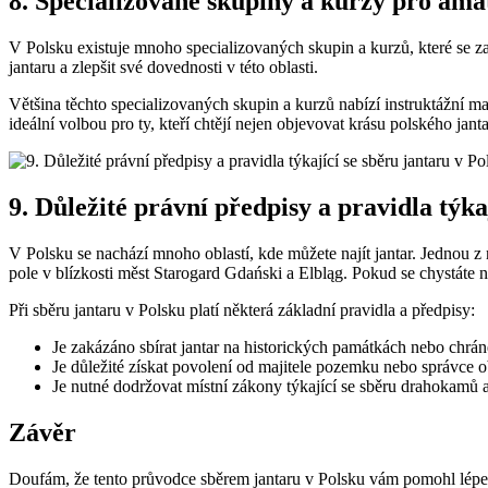
8. Specializované skupiny a kurzy pro ama
V Polsku existuje mnoho specializovaných skupin a kurzů, které se zam
jantaru a zlepšit své dovednosti v této oblasti.
Většina těchto specializovaných skupin a kurzů nabízí instruktážní m
ideální volbou pro ty, kteří chtějí nejen objevovat krásu polského jant
9. Důležité právní předpisy a pravidla týka
V Polsku se nachází mnoho oblastí, kde můžete najít jantar. Jednou z
pole v blízkosti měst Starogard Gdański a Elbląg. Pokud se chystáte na
Při sběru jantaru v Polsku platí některá základní pravidla a předpisy:
Je zakázáno sbírat jantar na historických památkách nebo chrá
Je důležité získat povolení od majitele pozemku nebo správce obla
Je nutné dodržovat místní zákony týkající se sběru drahokamů 
Závěr
Doufám, že tento průvodce sběrem jantaru v Polsku vám pomohl lépe p