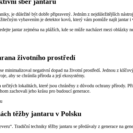
ktivní sběr jantaru
iky, je důležité být dobře připravený. Jedním z nejdůležitějších nástroj
 užitečným vybavením je detektor kovů, který vám pomůže najít jantar i 
Hledejte jantar zejména na plážích, kde se může nacházet mezi oblázky neb
hrana životního prostředí
y se minimalizoval negativní dopad na životní prostředí. Jednou z klíčo
oje, aby se chránila příroda a její ekosystémy.
 určitých lokalitách, které jsou chráněny z důvodu ochrany přírody. Při
ychom zachovali jeho krásu pro budoucí generace.
kách těžby jantaru v Polsku
everu“. Tradiční techniky těžby jantaru se předávaly z generace na gener