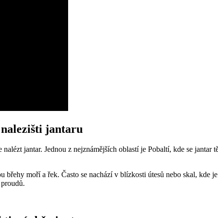
nalezišti jantaru
zt jantar. Jednou z nejznámějších oblastí je Pobaltí, kde se jantar těž
u jsou břehy moří a řek. Často se nachází v blízkosti útesů nebo skal, k
 proudů.