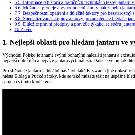
5
5. Informace o historii a tradičních technikách těžby jantaru 
6
6. Možnosti prodeje a vyhodnocení sbírky nalezeného jantaru
7
7. Bezpečnostní opatření a důležité faktory pro bezstarostný s
8
8. Specializované skupiny a kurzy pro amatérské hledače jant
9
9. Důležité právní předpisy a pravidla týkající se sběru jantar
10
Závěr
1. Nejlepší oblasti pro hledání jantaru ve
Východní Polsko je známé svými bohatými nalezišti jantaru a existuje 
největší důlní díla a nejvíce jantarových nálezů. Další skvělou lokal
Pro sběratele jantaru je ideální navštívit také Krywań a jiné oblasti 
města Elbląg a Pucké zátoky, kde se také můžete těšit na úspěšné hled
spojená s tímto koníčkem.