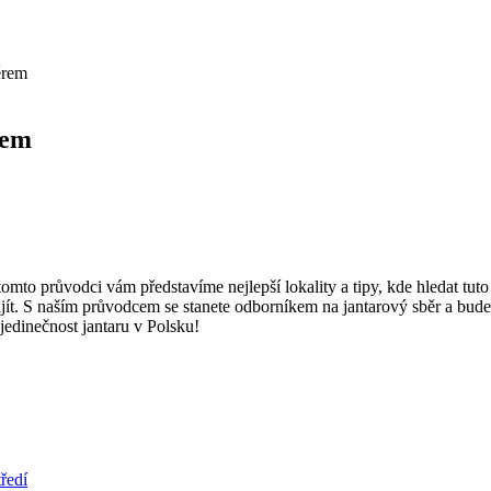
ěrem
rem
tomto průvodci vám představíme nejlepší lokality a tipy, kde hledat tut
jít. S naším průvodcem se stanete odborníkem na jantarový sběr a bude
jedinečnost jantaru v Polsku!
tředí