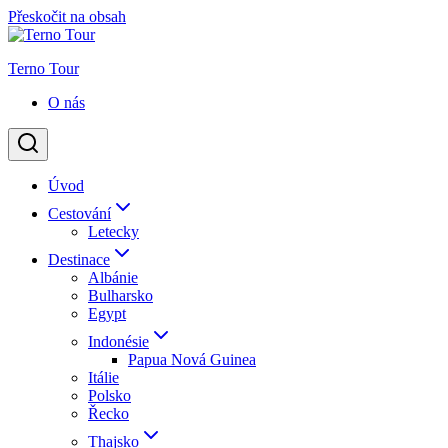
Přeskočit na obsah
Terno Tour
O nás
Úvod
Cestování
Letecky
Destinace
Albánie
Bulharsko
Egypt
Indonésie
Papua Nová Guinea
Itálie
Polsko
Řecko
Thajsko