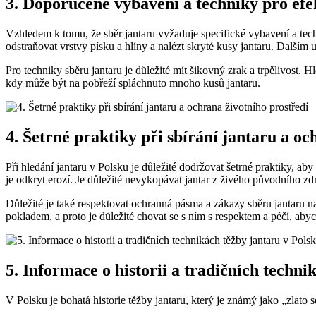
3. Doporučené vybavení a techniky pro efe
Vzhledem k tomu, že sběr jantaru vyžaduje specifické vybavení a techn
odstraňovat vrstvy písku a hlíny a nalézt skryté kusy jantaru. Dalším
Pro techniky sběru jantaru je důležité mít šikovný zrak a trpělivost. 
kdy může být na pobřeží spláchnuto mnoho kusů jantaru.
4. Šetrné praktiky při sbírání jantaru a oc
Při hledání jantaru v Polsku je důležité dodržovat šetrné praktiky, ab
je odkryt erozí. Je důležité nevykopávat jantar z živého původního zdr
Důležité je také respektovat ochranná pásma a zákazy sběru jantaru na
pokladem, a proto je důležité chovat se s ním s respektem a péčí, ab
5. Informace o historii a tradičních techni
V Polsku je bohatá historie těžby jantaru, který je známý jako „zlato s