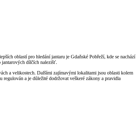
lepších oblastí pro hledání jantaru je Gdaňské Pobřeží, kde se nachází
 jantarových dílčích nalezišť.
rvách a velikostech. Dalšími zajímavými lokalitami jsou oblasti kolem
ku regulován a je důležité dodržovat veškeré zákony a pravidla