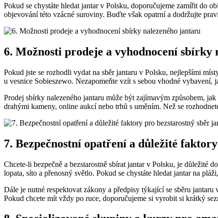
Pokud se chystáte hledat jantar v Polsku, doporučujeme zamířit do obl
objevování této vzácné suroviny. Buďte však opatrní a dodržujte pravid
6. Možnosti prodeje a vyhodnocení sbírky 
Pokud jste se rozhodli vydat na sběr jantaru v Polsku, nejlepšími mís
u vesnice Sobieszewo. Nezapomeňte vzít s sebou vhodné vybavení, jak
Prodej sbírky nalezeného jantaru může být zajímavým způsobem, jak zí
drahými kameny, online aukcí nebo trhů s uměním. Než se rozhodnete p
7. Bezpečnostní opatření a důležité faktor
Chcete-li bezpečně a bezstarostně sbírat jantar v Polsku, je důležité
lopata, síto a přenosný světlo. Pokud se chystáte hledat jantar na p
Dále je nutné respektovat zákony a předpisy týkající se sběru jantaru
Pokud chcete mít vždy po ruce, doporučujeme si vyrobit si krátký sez