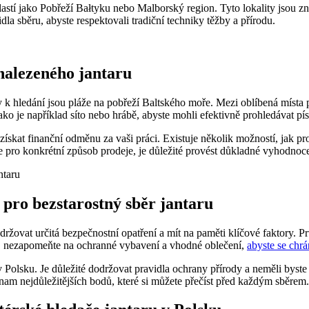
astí jako Pobřeží Bałtyku nebo Malborský region. Tyto lokality jsou zná
la sběru, abyste respektovali tradiční techniky těžby a přírodu.
nalezeného jantaru
ty k hledání jsou pláže na pobřeží Baltského moře. Mezi oblíbená místa 
o je například síto nebo hrábě, abyste mohli efektivně prohledávat pís
skat finanční odměnu za vaši práci. Existuje několik možností, jak pro
ro konkrétní způsob prodeje, je důležité provést důkladné vyhodnocení 
y pro bezstarostný sběr jantaru
 dodržovat určitá bezpečnostní opatření a mít na paměti klíčové faktor
láži, nezapomeňte na ochranné vybavení a vhodné oblečení,
abyste se chrá
 v Polsku. Je důležité dodržovat pravidla ochrany přírody a neměli byst
nam nejdůležitějších bodů, které si můžete přečíst před každým sběrem.