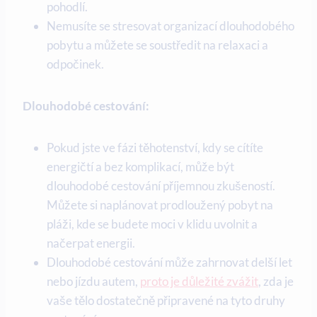
pohodlí.
Nemusíte se stresovat organizací dlouhodobého
pobytu a můžete se‍ soustředit na relaxaci a
odpočinek.
Dlouhodobé‍ cestování:
Pokud jste ve fázi těhotenství, kdy se cítíte
energičtí​ a⁤ bez komplikací, může být
dlouhodobé cestování příjemnou zkušeností.
Můžete si naplánovat prodloužený pobyt ‌na
pláži, kde se budete moci ‍v klidu uvolnit a
načerpat ⁢energii.
Dlouhodobé cestování může zahrnovat delší let
nebo jízdu autem,
proto je důležité ‍zvážit
, zda je
vaše tělo dostatečně připravené na tyto druhy