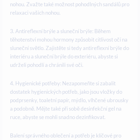
nohou. Zvažte také možnost pohodlných sandálů pro
⁤relaxaci vašich nohou.
3. Antireflexní brýle a sluneční brýle: Během
těhotenství mohou hormony způsobit citlivost očí na
sluneční světlo. Zajistěte si tedy antireflexní ​brýle do
interiéru a sluneční brýle do​ exteriéru, abyste⁢ si
udrželi pohodlí a chránili své‍ oči.
4. Hygienické potřeby: Nezapomeňte si zabalit
dostatek hygienických potřeb, jako jsou vložky do
‌podprsenky,⁢ toaletní papír, mýdlo, vlhčené⁢ ubrousky
a podobně. Mějte také při sobě desinfekční gel na
ruce, abyste se mohli snadno dezinfikovat.
Balení správného oblečení a potřeb je klíčové pro