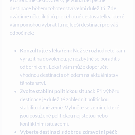
Pro těhotné cestovatelky je volba bezpečné
destinace během⁤ těhotenství‌ velmi důležitá. Zde
uvádíme několik⁣ tipů pro ‌těhotné cestovatelky, které
vám pomohou‍ vybrat tu nejlepší destinaci pro ‌váš
odpočinek:
Konzultujte s lékařem:
Než⁤ se rozhodnete kam
vyrazit na dovolenou, je nezbytné se poradit s
⁤odborníkem. Lékař vám může doporučit
vhodnou destinaci s ⁣ohledem na‍ aktuální stav
těhotenství.
Zvolte ‍stabilní politickou situaci:
Při výběru
destinace je důležité zohlednit politickou
stabilitu dané země. Vyhněte se zemím, které
jsou postižené politickou nejistotou nebo
⁤konfliktními situacemi.
Vyberte destinaci s dobrou zdravotní péčí: