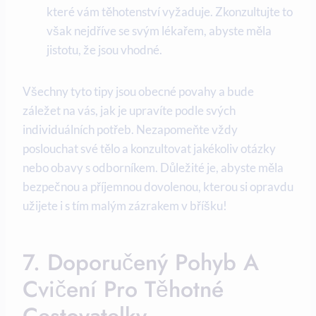
které‍ vám těhotenství vyžaduje. ‌Zkonzultujte to
však nejdříve‌ se svým lékařem, abyste měla
jistotu, že jsou vhodné.
Všechny tyto tipy jsou obecné povahy a bude
záležet na⁣ vás, jak je upravíte⁤ podle​ svých
individuálních potřeb. Nezapomeňte vždy
poslouchat své tělo a konzultovat jakékoliv otázky
nebo ‍obavy s odborníkem. Důležité je, abyste měla
bezpečnou a příjemnou dovolenou, kterou si opravdu
užijete i s tím malým zázrakem v bříšku!
7. Doporučený Pohyb A
Cvičení ⁣pro Těhotné