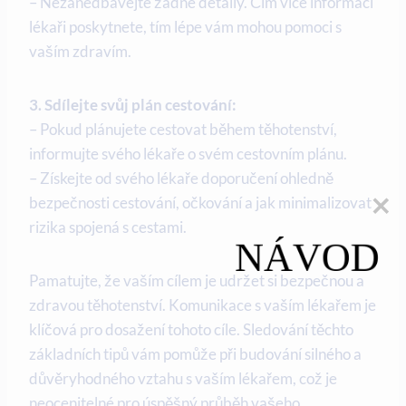
– Nezanedbávejte žádné detaily. Čím více informací
lékaři poskytnete, tím lépe vám mohou pomoci s
vaším zdravím.
3. Sdílejte svůj plán cestování:
– Pokud plánujete cestovat během těhotenství,
informujte svého lékaře o svém cestovním plánu.
– ⁢Získejte od svého lékaře doporučení ohledně
bezpečnosti cestování, očkování a jak minimalizovat
rizika spojená ‍s cestami.
NÁVOD
Pamatujte,⁣ že ⁣vaším cílem je udržet si bezpečnou a
zdravou těhotenství. ‍Komunikace s vaším lékařem je⁢
klíčová pro dosažení tohoto cíle. Sledování těchto⁤
základních tipů ⁢vám⁣ pomůže ⁣při budování silného a
důvěryhodného vztahu s‌ vaším lékařem, což je‌
neocenitelné⁣ pro úspěšný průběh vašeho