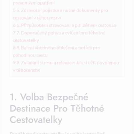
preventivní opatření
5
5. Zdravotní pojistka a nutné dokumenty pro
cestování‍ v těhotenství
6
6. Přizpůsobení stravování a pití během cestování
7
7. Doporučený pohyb a cvičení ⁣pro těhotné
cestovatelky
8
8. Balení vhodného oblečení a‌ potřeb⁣ pro
pohodlnou cestu
9
9. Zvládání stresu a relaxace: Jak si užít dovolenou
v těhotenství
1. Volba Bezpečné
Destinace⁤ Pro Těhotné
Cestovatelky