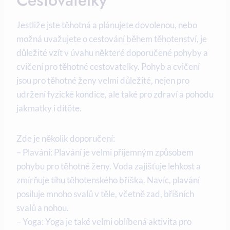
Cestovatelky
Jestliže jste těhotná a plánujete dovolenou, nebo
možná uvažujete o cestování během těhotenství, je
důležité vzít v úvahu některé doporučené pohyby a
cvičení pro těhotné cestovatelky. Pohyb a cvičení‌
jsou pro těhotné ženy velmi důležité, nejen pro
udržení fyzické kondice, ale ⁤také ​pro zdraví a pohodu
jakmatky⁤ i dítěte.
Zde je několik doporučení:
– Plavání: Plavání je⁢ velmi příjemným ‌způsobem
pohybu pro těhotné ženy. Voda zajišťuje lehkost a
zmírňuje tíhu těhotenského bříška. ​Navíc, plavání
posiluje mnoho svalů v těle, včetně zad, břišních​
svalů a nohou.​
– Yoga: Yoga je také velmi oblíbená aktivita pro