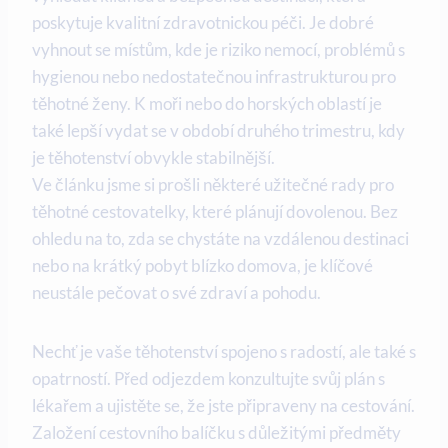
poskytuje ‍kvalitní zdravotnickou péči.‍ Je dobré
vyhnout‌ se⁣ místům, kde je riziko nemocí, problémů s
hygienou nebo nedostatečnou infrastrukturou pro
těhotné ‍ženy. K moři nebo do​ horských oblastí je
také lepší vydat se v období druhého trimestru, kdy⁢
je těhotenství obvykle stabilnější.
Ve ‍článku jsme si prošli některé​ užitečné rady pro
těhotné cestovatelky, které plánují dovolenou.‌ Bez
ohledu​ na to, zda se chystáte na vzdálenou​ destinaci
nebo na krátký pobyt blízko domova, je klíčové
neustále pečovat o své zdraví‌ a pohodu.
Nechť‍ je vaše těhotenství spojeno ⁣s radostí, ale také s
opatrností. Před‌ odjezdem konzultujte​ svůj plán s
lékařem a ujistěte se, že jste připraveny na cestování.
Založení cestovního balíčku s důležitými předměty