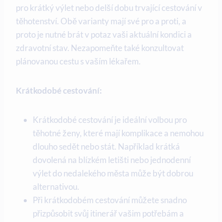
pro krátký výlet nebo ‍delší dobu trvající cestování ​v
těhotenství. Obě varianty mají své pro a proti, a
⁣proto je nutné brát v potaz‌ vaši aktuální kondici a‌
zdravotní stav. Nezapomeňte také konzultovat
plánovanou ⁣cestu s⁢ vaším⁢ lékařem.
Krátkodobé cestování:
Krátkodobé cestování je ideální volbou pro
těhotné‌ ženy, které mají komplikace a⁢ nemohou
dlouho sedět nebo ⁢stát. ⁤Například krátká
dovolená na blízkém letišti nebo jednodenní
výlet do nedalekého města může být dobrou
alternativou.
Při krátkodobém cestování můžete snadno
⁤přizpůsobit svůj⁢ itinerář ⁤vašim potřebám a