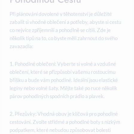
Při plánování dovolené v těhotenství je důležité
‌zabalit‍ si vhodné oblečení a potřeby, abyste si cestu‍
co nejvíce​ zpříjemnili a pohodlně ⁤se cítili. Zde ⁤je
několik tipů na to, co byste měli zahrnout do svého
zavazadla:
1. ⁤Pohodlné‍ oblečení: Vyberte⁤ si volné a‍ vzdušné
oblečení,⁢ které se přizpůsobí vašemu rostoucímu​
bříšku a bude vám pohodlné. Ideální jsou elastické
legíny nebo volné šaty. Mějte také po ruce několik
párov pohodlných spodních prádlo a plavek.
2. Přezůvky: Vhodná obuv je ⁤klíčová‍ pro pohodlné
cestování. Zvolte střídmé a pohodlné⁤ boty s nízkým
podpatkem, které nebudou‌ způsobovat bolesti⁤