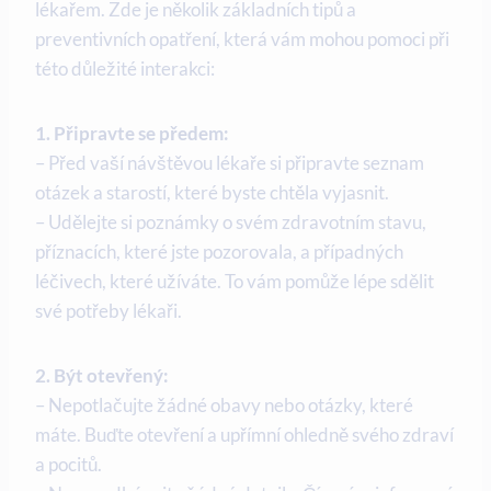
lékařem. Zde je několik základních tipů a
preventivních opatření, která vám mohou pomoci při
této důležité interakci:
1. Připravte⁤ se předem:
– ⁢Před vaší návštěvou lékaře si připravte seznam
otázek a starostí, které byste chtěla vyjasnit.
– Udělejte si poznámky o svém zdravotním stavu,
příznacích, které ​jste pozorovala, a případných
léčivech, které užíváte.‍ To vám pomůže lépe sdělit
své potřeby lékaři.
2. Být otevřený:
– Nepotlačujte žádné⁤ obavy nebo otázky, ⁤které
⁣máte. Buďte otevření a upřímní ‌ohledně svého‍ zdraví
a pocitů.