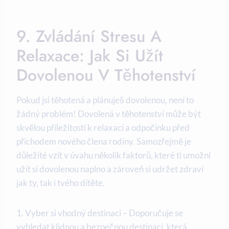
9. Zvládání Stresu A
Relaxace: Jak Si Užít
Dovolenou V Těhotenství
Pokud jsi těhotená ‍a plánuješ dovolenou, ⁤není to
žádný problém! Dovolená v těhotenství⁤ může být
skvělou příležitostí k relaxaci a odpočinku ‍před
příchodem nového člena rodiny.‍ Samozřejmě je
důležité vzít v úvahu několik faktorů, které ti umožní
užít si dovolenou naplno a zároveň si udržet zdraví
jak ty,‌ tak i‌ tvého dítěte.
1. Vyber si vhodný destinaci – Doporučuje se
vyhledat ​klidnou‌ a bezpečnou destinaci, která