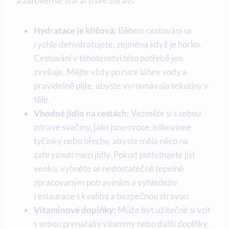
a zároveň se ​starat o své zdraví.
Hydratace je klíčová:
Během cestování se
rychle‍ dehydratujete, zejména⁣ když je horko.​
Cestování v těhotenství této‍ potřebě jen
zvyšuje. Mějte vždy po ruce láhev vody a
‌pravidelně pijte, abyste vyrovnávala tekutiny v
těle.
Vhodné jídlo na ‍cestách:
Vezměte si s sebou
zdravé svačiny, jako jsou ovoce,⁣ bílkovinné
tyčinky nebo ořechy, abyste měla něco na
zahryznutí mezi jídly. Pokud potřebujete jíst
venku, vyhněte se nedostatečně ​tepelně
zpracovaným potravinám a vyhledejte
restaurace s kvalitní a bezpečnou stravou.
Vitaminové ‍doplňky:
Může​ být užitečné si vzít
s sebou prenatální⁣ vitamíny nebo další doplňky,