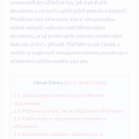
cestovatelkám užitečné tipy, jak⁣ si plně‌ užít
dovolenou a‍ zároveň zajistit jejich pohodu a bezpečí.
Přinášíme vám informace, které vám pomohou
⁤udělat nejlepší volbu pro⁣ vaší těhotenskou
dovolenou, ‌ať už preferujete ⁣relaxaci ‌u moře nebo
dobrodružství v přírodě. ⁣Přečtěte si náš článek a ​
nechte se inspirovat nezapomenutelnou dovolenou v
očekávání vašeho malého zázraku.
Obsah článku
[
Skryť obsah článku
]
1
1. Volba bezpečné destinace⁤ pro těhotné
cestovatelky
2
2. Příprava na cestu: Jak‍ se přizpůsobit těhotenství
3
3. Krátkodobé vs. ​dlouhodobé cestování v
těhotenství
4
4. Komunikace s lékařem: Základní tipy a