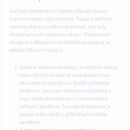
Začátek těhotenství v žádném případě nemusí
znamenat konec vaší dovolené. Pouze‌ je potřeba
všechny přípravy ​a plány upravit tak, aby byly
‍vhodné pro vaši současnou situaci. ‍Při plánování
dovolené v těhotenství je důležité pamatovat na
několik klíčových faktorů.
Vyberte vhodnou destinaci: ​Je ⁢důležité vybrat
místo, které je bezpečné a má dostatečnou
zdravotní infrastrukturu. Raději vyhledejte
destinace, ⁤které jsou těhotenství přátelské a
mají v blízkosti nemocnice ​či zdravotnická
zařízení. Ujistěte se, že zvolená ​destinace je
dostupná bez ​obtíží a přílišného fyzického
namáhání.
Zvolte vhodný dopravní prostředek: