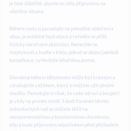
je také důležité, abyste⁢ se cítily připraveny ⁣na
všechny situace.
Během⁢ cesty si pamatujte na pohodlné oblečení a
obuv, ​pravidelné hydratace a vyhněte se příliš
fyzicky náročným aktivitám. Nenechte se ​
rozptylovat a buďte v klidu, pokud se objeví⁤ jakékoli
komplikace, vyhledejte lékařskou pomoc.
Dovolená během těhotenství‍ může být krásným a
vzrušujícím zážitkem, který si můžete užít plnými
⁢doušky. ⁣Pamatujte⁢ si však,‌ že vaše zdraví a bezpečí
⁤je vždy na prvním ⁢místě. S dodržováním těchto
jednoduchých rad se můžete těšit na
nezapomenutelnou a bezstarostnou dovolenou,​
která bude příjemným ‌odpočinkem⁤ před příchodem