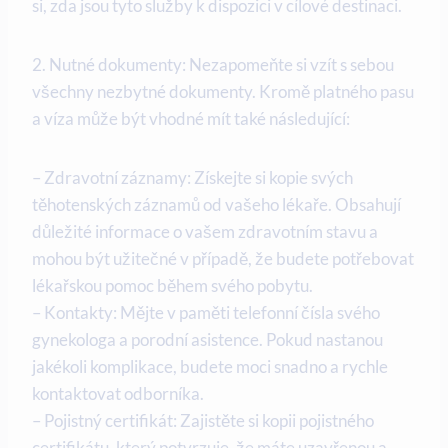
si, zda jsou tyto služby k dispozici v cílové destinaci.
2. Nutné ‌dokumenty: Nezapomeňte si vzít s​ sebou
⁣všechny nezbytné dokumenty. Kromě platného ⁣pasu
a víza může ⁢být vhodné mít také následující:
– Zdravotní záznamy: Získejte si ⁤kopie ⁢svých
těhotenských záznamů⁣ od vašeho‍ lékaře. Obsahují
důležité informace o vašem zdravotním stavu ‍a
mohou být užitečné​ v případě, že budete potřebovat
lékařskou pomoc během ⁤svého ​pobytu.
– Kontakty: Mějte v​ paměti telefonní čísla svého
gynekologa a porodní asistence. ⁢Pokud nastanou
jakékoli komplikace, budete moci snadno a rychle⁤
kontaktovat odborníka.
– Pojistný certifikát: Zajistěte‌ si kopii ‍pojistného
certifikátu, který potvrzuje, že máte ‌uzavřenou a