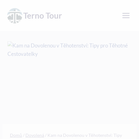
Přeskočit
na
Terno Tour
obsah
Domů
/
Dovolená
/
Kam na Dovolenou v Těhotenství: Tipy