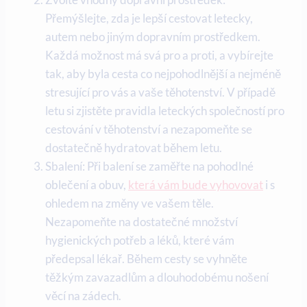
Přemýšlejte, zda je lepší cestovat letecky,
autem nebo jiným dopravním prostředkem.
Každá možnost⁤ má svá pro a⁢ proti, a vybírejte
tak, aby byla cesta co nejpohodlnější a nejméně
stresující ‌pro vás a vaše těhotenství. V případě
letu si zjistěte pravidla leteckých společností pro
cestování v těhotenství a nezapomeňte se
dostatečně hydratovat během letu.
Sbalení:‌ Při⁢ balení se⁣ zaměřte na pohodlné
oblečení a obuv,
která vám bude vyhovovat
i s
ohledem na ⁤změny ve⁣ vašem těle.
Nezapomeňte na dostatečné množství
hygienických potřeb a léků,⁤ které‍ vám
předepsal lékař. Během cesty se vyhněte
těžkým zavazadlům​ a dlouhodobému nošení
věcí na zádech.