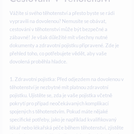
Vážíte si svého těhotenství a přesto ⁤byste se rádi
vypravili ‍na dovolenou? Nemusíte se obávat,
cestování v těhotenství může ⁢být⁢ bezpečné a
zábavné! Je však důležité mít všechny nutné
⁣dokumenty‍ a zdravotní pojistku připravené. Zde je
přehled ⁤toho, co potřebujete vědět, aby vaše
dovolená proběhla hladce.
1. Zdravotní pojistka: Před odjezdem na dovolenou v
těhotenství je ⁢nezbytné mít platnou⁢ zdravotní
⁤pojistku. Ujistěte se, zda je vaše pojistka včetně
pokrytí ⁤pro případ neočekávaných komplikací
spojených s ​těhotenstvím. Pokud‍ máte⁢ nějaké
specifické potřeby, jako je například kvalifikovaný
lékař nebo lékařská péče během těhotenství, zjistěte