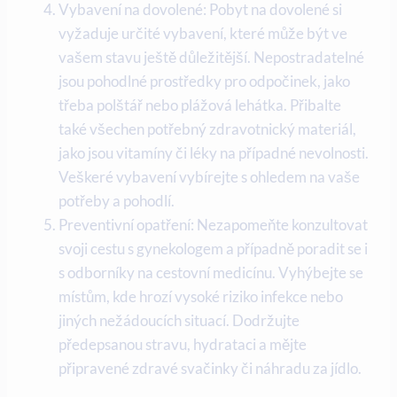
Vybavení na dovolené: Pobyt na dovolené si
vyžaduje určité vybavení, které může⁢ být ‌ve
vašem stavu ​ještě důležitější. Nepostradatelné
jsou pohodlné prostředky pro odpočinek, jako
třeba polštář​ nebo plážová lehátka.⁣ Přibalte
také všechen potřebný zdravotnický‌ materiál,
jako jsou vitamíny či léky na případné nevolnosti.
Veškeré⁢ vybavení vybírejte s ohledem na vaše
potřeby a‌ pohodlí.
Preventivní opatření: Nezapomeňte konzultovat
svoji cestu ‍s ⁢gynekologem a případně poradit se i
s odborníky na cestovní medicínu. Vyhýbejte se
místům, ⁢kde hrozí vysoké riziko infekce nebo
jiných nežádoucích situací. Dodržujte⁢
předepsanou stravu, hydrataci a mějte⁢
připravené zdravé svačinky či náhradu ⁢za jídlo.