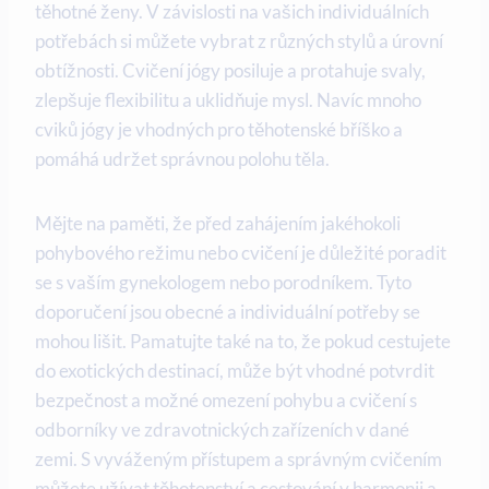
⁣těhotné ženy. V závislosti na vašich individuálních
potřebách si můžete ⁢vybrat z různých stylů a ‌úrovní
obtížnosti. Cvičení jógy posiluje a protahuje svaly,
zlepšuje flexibilitu a uklidňuje mysl. Navíc ​mnoho
cviků jógy je vhodných pro těhotenské bříško ‌a
pomáhá udržet správnou ‌polohu těla.
Mějte na paměti, že před zahájením jakéhokoli
pohybového režimu nebo cvičení je důležité poradit
se ‍s vaším gynekologem nebo porodníkem.⁢ Tyto
doporučení jsou obecné a ⁣individuální ⁢potřeby se
mohou ⁤lišit.⁣ Pamatujte také na to, že pokud cestujete
do exotických destinací, může být vhodné potvrdit ​
bezpečnost a možné omezení pohybu a cvičení s
odborníky ve zdravotnických zařízeních v‍ dané
zemi. S vyváženým přístupem a správným cvičením
můžete užívat⁢ těhotenství a cestování v harmonii a