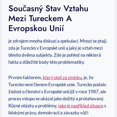
Současný Stav Vztahu
Mezi Tureckem A
Evropskou Unií
je zdrojem mnoha diskuzí a spekulací. Mnozí se ptají,
zda je Turecko v Evropské unii a jaký je vztah mezi
těmito dvěma subjekty. Zde je pohled na některá
fakta a důležité body této problematiky.
Prvním faktorem,
který stojí za zmínku
, je, že
Turecko není členem Evropské unie. Turecko podalo
žádost o členství v Evropské unii již v roce 1987, ale
proces vstupu se ukázal jako složitý a protahovaný.
Různé otázky a problémy,
jako je například situace
s
lidskými právy, demokracií a závazky vůči