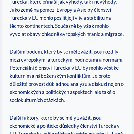
Turecka, které přináší jak výhody, tak i nevýhody.
Jako země na pomezí Evropy a Asie by členství
Turecka v EU mohlo posílit její vliv a stabilitu na
těchto kontinentech. Současně by však mohlo
vyvolat obavy ohledně evropských hranic a migrace.
Dalším bodem, který by se měl zvážit, jsou rozdíly
mezi evropskými a tureckými hodnotami a normami.
Potenciální členství Turecka v EU by mohlo vést ke
kulturním a náboženským konfliktům. Je proto
důležité provést důkladnou analýzu a diskuzi nejen o
ekonomických a politických aspektech, ale také o
sociokulturních otázkách.
Další faktory, které by se měly zvážit, jsou
ekonomické a politické důsledky členství Turecka v
EU. Turecko by mělo přístup k vnitřnímu trhu EU, což