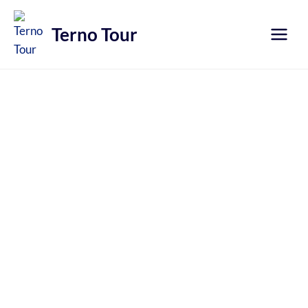
Přeskočit
na
Terno Tour
obsah