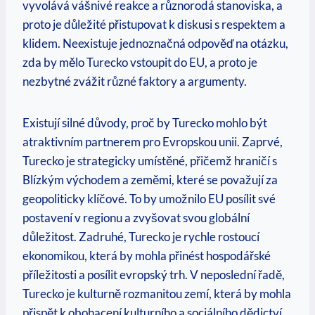
vyvolává vášnivé reakce a různorodá stanoviska, a
proto je důležité přistupovat k diskusi s respektem a
klidem. Neexistuje jednoznačná odpověď na otázku,
zda by mělo Turecko vstoupit do EU, a proto je
nezbytné zvážit různé faktory a argumenty.
Existují silné důvody, proč by Turecko mohlo být
atraktivním partnerem pro Evropskou unii. Zaprvé,
Turecko je strategicky umístěné, přičemž hraničí s
Blízkým východem a zeměmi, které se považují za
geopoliticky klíčové. To by umožnilo EU posílit své
postavení v regionu a zvyšovat svou globální
důležitost. Zadruhé, Turecko je rychle rostoucí
ekonomikou, která by mohla přinést hospodářské
příležitosti a posílit evropský trh. V neposlední řadě,
Turecko je kulturně rozmanitou zemí, která by mohla
přispět k obohacení kulturního a sociálního dědictví