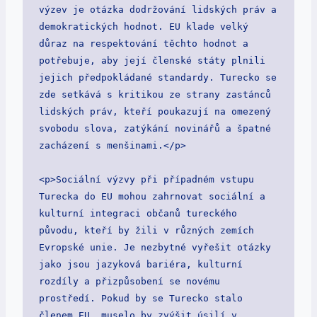
výzev je otázka dodržování lidských práv a 
demokratických hodnot. EU klade velký 
důraz na respektování těchto hodnot a 
potřebuje, aby její členské státy plnili 
jejich předpokládané standardy. Turecko se 
zde setkává s kritikou ze strany zastánců 
lidských práv, kteří poukazují na omezený 
svobodu slova, zatýkání novinářů a špatné 
zacházení s menšinami.</p>

<p>Sociální výzvy při případném vstupu 
Turecka do EU mohou zahrnovat sociální a 
kulturní integraci občanů tureckého 
původu, kteří by žili v různých zemích 
Evropské unie. Je nezbytné vyřešit otázky 
jako jsou jazyková bariéra, kulturní 
rozdíly a přizpůsobení se novému 
prostředí. Pokud by se Turecko stalo 
členem EU, muselo by zvýšit úsilí v 