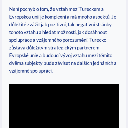
Není pochyb o tom, že vztah mezi Tureckem a
Evropskou unií je komplexní a má mnoho aspektů. Je
důležité zvážit jak pozitivní, tak negativní stránky
tohoto vztahu a hledat možnosti, jak dosáhnout
spolupráce a vzájemného porozumění. Turecko
zůstává důležitým strategickým partnerem
Evropské unie a budoucí vývoj vztahu mezi těmito
dvěma subjekty bude záviset na dalších jednáních a
vzájemné spolupráci.