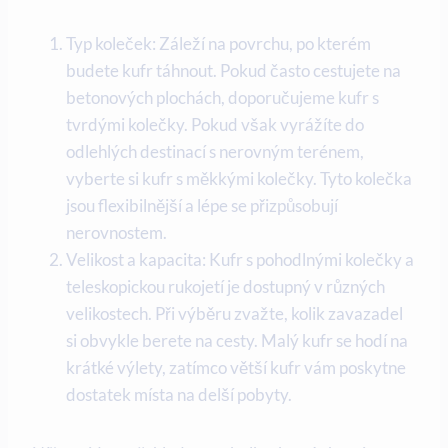
Typ koleček: Záleží na povrchu, po kterém
budete kufr táhnout. Pokud často cestujete na
betonových plochách, doporučujeme kufr s
tvrdými kolečky. Pokud však vyrážíte do
odlehlých destinací s nerovným terénem,
vyberte si kufr s měkkými kolečky. Tyto kolečka
jsou flexibilnější a lépe se přizpůsobují
nerovnostem.
Velikost a kapacita: Kufr s pohodlnými kolečky a
teleskopickou rukojetí je dostupný v různých
velikostech. Při výběru zvažte, kolik zavazadel
si obvykle berete na cesty. Malý kufr se hodí na
krátké výlety, zatímco větší kufr vám poskytne
dostatek místa na delší pobyty.