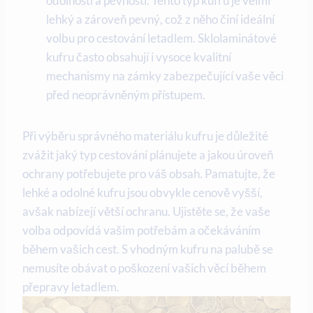
odolností a pevností. Tento typ kufru je velmi
lehký a zároveň pevný, což z něho činí ideální
volbu pro cestování letadlem. Sklolaminátové
kufru často obsahují i vysoce kvalitní
mechanismy na zámky zabezpečující vaše věci
před neoprávněným přístupem.
Při výběru správného materiálu kufru je důležité
zvážit jaký typ cestování plánujete a jakou úroveň
ochrany potřebujete pro váš obsah. Pamatujte, že
lehké a odolné kufru jsou obvykle cenově vyšší,
avšak nabízejí větší ochranu. Ujistěte se, že vaše
volba odpovídá vašim potřebám a očekáváním
během vašich cest. S vhodným kufru na palubě se
nemusíte obávat o poškození vašich věcí během
přepravy letadlem.