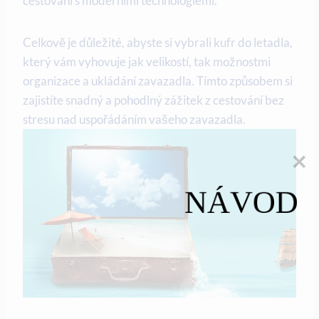
cestování s moderními technologiemi.
Celkově je důležité, abyste si vybrali kufr do letadla,
který vám vyhovuje jak velikostí, tak možnostmi
organizace a ukládání zavazadla. Tímto způsobem si
zajistíte snadný a pohodlný zážitek z cestování bez
stresu nad uspořádáním vašeho zavazadla.
NÁVOD