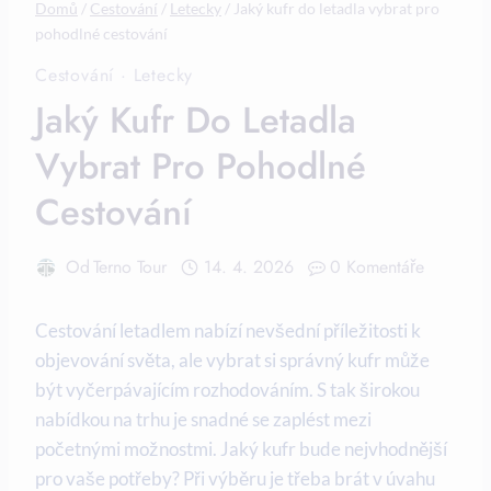
Domů
/
Cestování
/
Letecky
/
Jaký kufr do letadla vybrat pro
pohodlné cestování
Cestování
·
Letecky
Jaký Kufr Do Letadla
Vybrat Pro Pohodlné
Cestování
Od
Terno Tour
14. 4. 2026
0 Komentáře
Cestování letadlem nabízí nevšední příležitosti k
objevování světa, ale vybrat si správný kufr může
být vyčerpávajícím rozhodováním. S tak širokou
nabídkou na trhu je snadné se zaplést mezi
početnými možnostmi. Jaký kufr bude nejvhodnější
pro vaše potřeby? Při výběru je třeba brát v úvahu