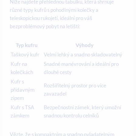
Níže najdete přehlednou tabulku, která shrnuje
různé typy kufrů s pohodlnými kolečky a
teleskopickou rukojetí, ideální pro váš
bezproblémový pobyt na letišti:
Typ kufru
Výhody
Taškový kufr
Velmi lehký a snadno skladovatelný
Kufr na
Snadné manévrování a ideální pro
kolečkách
dlouhé cesty
Kufr s
Rozšiřitelný prostor pro více
přídavným
zavazadel
zipem
Kufr s TSA
Bezpečnostní zámek, který umožní
zámkem
snadnou kontrolu celníků
Vězte, že s kompaktním a snadno ovladatelným