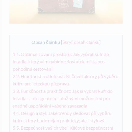
Obsah článku
[
Skryť obsah článku
]
1
1. Optimalizování prostoru: Jak vybrat kufr do
letadla, který vám nabídne dostatek místa pro
pohodlné cestování
2
2. Hmotnost a odolnost: Klíčové faktory při výběru
kufru pro leteckou přepravu
3
3. Funkčnost a praktičnost: Jak si vybrat kufr do
letadla s inteligentními úložnými možnostmi pro
snadné uspořádání vašeho zavazadla
4
4. Design a styl: Jaké trendy sledovat při výběru
kufru, který bude nejen praktický, ale i stylový
5
5. Bezpečnost vašich věcí: Klíčové bezpečnostní