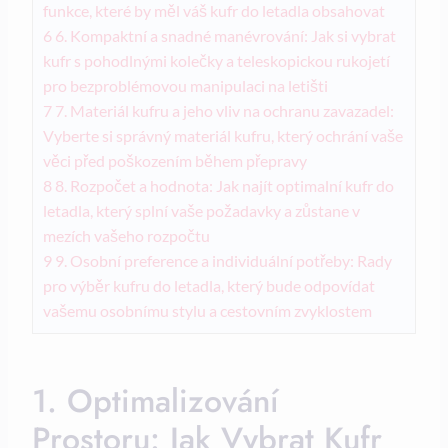
funkce, které by měl váš kufr do letadla obsahovat
6
6. Kompaktní a snadné manévrování: Jak si vybrat
kufr s pohodlnými kolečky a teleskopickou rukojetí
pro bezproblémovou manipulaci na letišti
7
7. Materiál kufru a jeho vliv na ochranu zavazadel:
Vyberte si správný materiál kufru, který ochrání vaše
věci před poškozením během přepravy
8
8. Rozpočet a hodnota: Jak najít optimalní kufr do
letadla, který splní vaše požadavky a zůstane v
mezích vašeho rozpočtu
9
9. Osobní preference a individuální potřeby: Rady
pro výběr kufru do letadla, který bude odpovídat
vašemu osobnímu stylu a cestovním zvyklostem
1. Optimalizování
Prostoru: Jak Vybrat Kufr