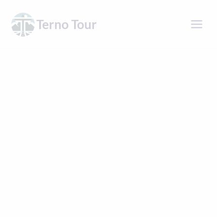
Přeskočit
na
Terno Tour
obsah