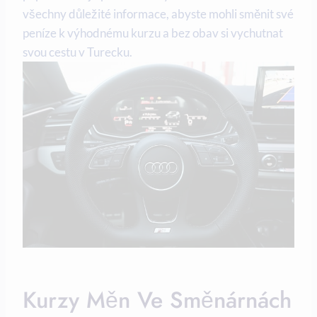
všechny důležité informace, abyste mohli směnit své
peníze k výhodnému kurzu a bez obav si vychutnat
svou cestu v Turecku.
Kurzy Měn Ve Směnárnách