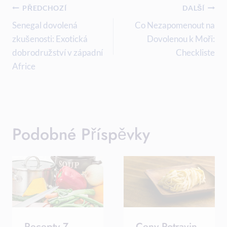
Navigace
PŘEDCHOZÍ
DALŠÍ
Pro
Senegal dovolená
Co Nezapomenout na
zkušenosti: Exotická
Dovolenou k Moři:
Příspěvek
dobrodružství v západní
Checkliste
Africe
Podobné Příspěvky
Recepty Z
Ceny Potravin