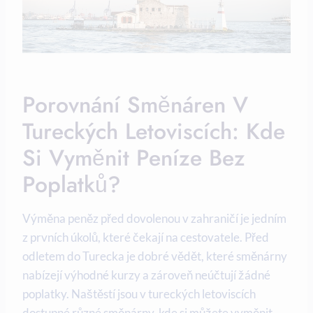
Porovnání Směnáren V
Tureckých Letoviscích: Kde
Si Vyměnit Peníze Bez
Poplatků?
Výměna peněz před dovolenou v zahraničí je jedním
z prvních úkolů, které čekají na cestovatele. Před
odletem do Turecka je dobré vědět, které směnárny
nabízejí výhodné kurzy a zároveň neúčtují žádné
poplatky. Naštěstí jsou v tureckých letoviscích
dostupné různé směnárny, kde si můžete vyměnit