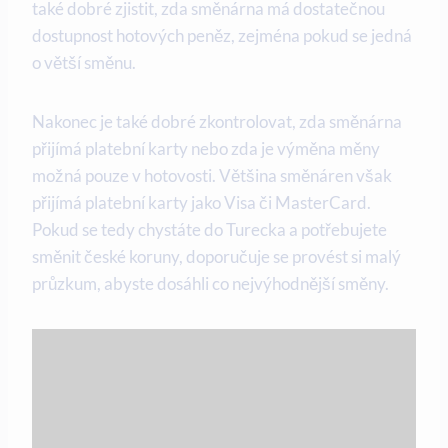
také dobré zjistit, zda směnárna má dostatečnou
dostupnost hotových peněz, zejména pokud se jedná
o větší směnu.
Nakonec je také dobré zkontrolovat, zda směnárna
přijímá platební karty nebo zda je výměna měny
možná pouze v hotovosti. Většina směnáren však
přijímá platební karty jako Visa či MasterCard.
Pokud se tedy chystáte do Turecka a potřebujete
směnit české koruny, doporučuje se provést si malý
průzkum, abyste dosáhli co nejvýhodnější směny.