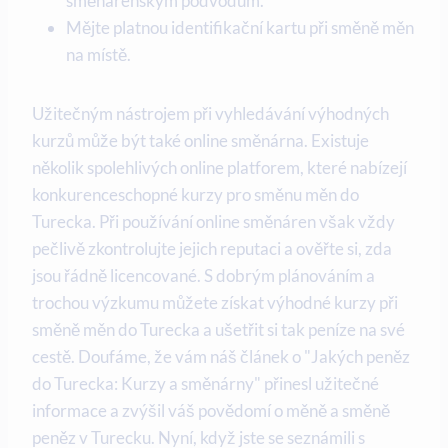
směnárenským podvodům.
Mějte platnou identifikační kartu při směně měn
na místě.
Užitečným nástrojem při vyhledávání výhodných
kurzů může být také online směnárna. Existuje
několik spolehlivých online platforem, které nabízejí
konkurenceschopné kurzy pro směnu měn do
Turecka. Při používání online směnáren však vždy
pečlivě zkontrolujte jejich reputaci a ověřte si, zda
jsou řádně licencované. S dobrým plánováním a
trochou výzkumu můžete získat výhodné kurzy při
směně měn do Turecka a ušetřit si tak peníze na své
cestě. Doufáme, že vám náš článek o "Jakých peněz
do Turecka: Kurzy a směnárny" přinesl užitečné
informace a zvýšil váš povědomí o měně a směně
peněz v Turecku. Nyní, když jste se seznámili s