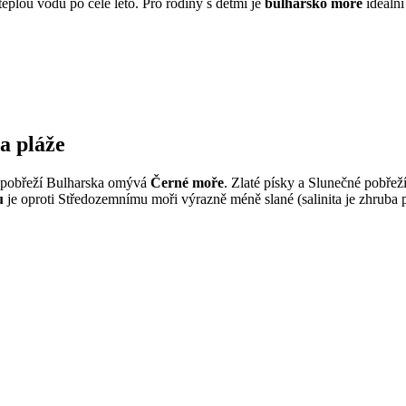
eplou vodu po celé léto. Pro rodiny s dětmi je
bulharsko moře
ideáln
 a pláže
 pobřeží Bulharska omývá
Černé moře
. Zlaté písky a Slunečné pobřež
u
je oproti Středozemnímu moři výrazně méně slané (salinita je zhruba po