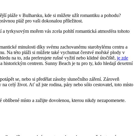
ší pláže v Bulharsku, kde si můžete užít romantiku a pohodu?
rávnou pláž pro vaši dokonalou příležitost.
áží a tyrkysovým mořem vás zcela pohltí romantická atmosféra tohoto
romantické minulosti díky svému zachovanému starobylému centru a
mu. Na této pláži si můžete také vychutnat čerstvé mořské plody v
ledu na to, zda preferujete rušné vyžití nebo klidné útočiště,
je zde
a historickým centrem. Sunny Beach je tu pro ty, kdo hledají dexetrní
potápět se, nebo si předělat zásoby slunečního záření. Zároveň
 celý život. Ať už jste rodina, páry nebo sólo cestovatel, toto místo
é oblíbené místo a zažijte dovolenou, kterou nikdy nezapomenete.