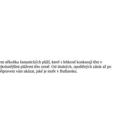
 několika fantastických pláží, které s lehkostí konkurují těm v
nejkrásnějšími plážemi této země. Od útulných, opuštěných zátok až po
 připraveni vám ukázat, jaké je moře v Bulharsku.