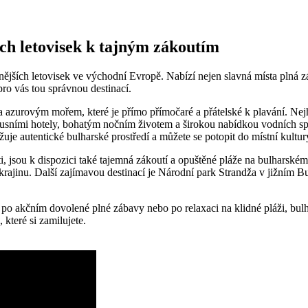
ch letovisek k tajným zákoutím
nějších letovisek ve východní Evropě. Nabízí nejen slavná místa plná z
 pro vás tou správnou destinací.
zurovým mořem, které je přímo přímočaré a přátelské k plavání. Nejhl
usními hotely, bohatým nočním životem a širokou nabídkou vodních spo
žuje autentické bulharské prostředí a můžete se potopit do místní kultur
sti, jsou k dispozici také tajemná zákoutí a opuštěné pláže na bulharsk
krajinu. Další zajímavou destinací je Národní park Strandža v jižním B
 po akčním dovolené plné zábavy nebo po relaxaci na klidné pláži, bul
 které si zamilujete.