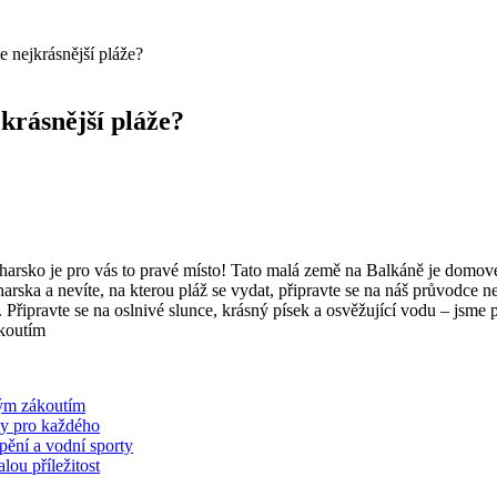
e nejkrásnější pláže?
krásnější pláže?
arsko je pro vás to pravé místo! Tato malá země na Balkáně je domovem
harska a nevíte, na kterou pláž se vydat, připravte se na náš průvodce 
í. Připravte se na oslnivé slunce, krásný písek a osvěžující vodu – jsme
ným zákoutím
ty pro každého
pění a vodní sporty
ou příležitost