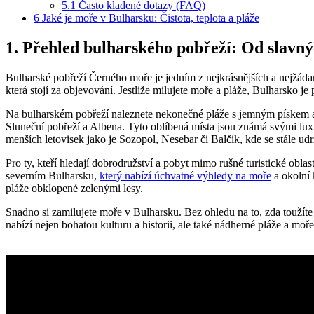
5.1
Často kladené dotazy (FAQ)
6
Jaké je moře v Bulharsku: Čistota, teplota a pláže
1. Přehled bulharského pobřeží: Od slavný
Bulharské pobřeží Černého moře je jedním z nejkrásnějších a nejžáda
která stojí za objevování. Jestliže milujete moře a pláže, Bulharsko je
Na bulharském pobřeží naleznete nekonečné pláže s jemným pískem a a
Sluneční pobřeží a Albena. Tyto oblíbená místa jsou známá svými lux
menších letovisek jako je Sozopol, Nesebar či Balčik, kde se stále udr
Pro ty, kteří hledají dobrodružství a pobyt mimo rušné turistické obla
severním Bulharsku,
který nabízí úchvatné výhledy na moře
a okolní 
pláže obklopené zelenými lesy.
Snadno si zamilujete moře v Bulharsku. Bez ohledu na to, zda toužíte
nabízí nejen bohatou kulturu a historii, ale také nádherné pláže a moře,