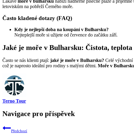
Lákavé
moře v bulharsku
nabízí nádherné písečné pláže a příjemně t
letoviskům na pobřeží Černého moře.
Často kladené dotazy (FAQ)
Kdy je nejlepší doba na koupání v Bulharsku?
Nejteplejší moře si užijete od července do začátku září.
Jaké je moře v Bulharsku: Čistota, teplota
Často se nás klienti ptají:
jaké je moře v Bulharsku?
Celé východní
což je naprosto ideální pro rodiny s malými dětmi.
Moře v Bulharsk
Terno Tour
Navigace pro příspěvek
Předchozí