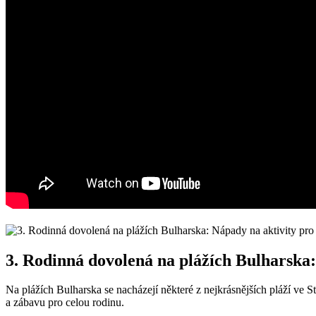
3. Rodinná dovolená na plážích Bulharska
Na plážích Bulharska se nacházejí některé z nejkrásnějších pláží ve
a zábavu pro celou rodinu.