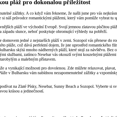
ou pláž pro dokonalou příležitost
né zážitky. A co když vám řekneme, že našli jsme pro vás nejkrásněj
e si náš průvodce romantickými plážemi, který vám pomůže vybrat tu sp
avnějších pláží ve východní Evropě. Svojí jemnou zlatavou písčitou pl
 za západu slunce, neboť poskytuje ohromující výhledy na pobřeží.
je domovem jedné z nejstarších pláží v zemi. Sozopol vás přenese do 
éto pláže, což dává perfektní dojem, že jste uprostřed romantického fil
Bulharsku skýtá mnoho nádherných pláží, které stojí za návštěvu. Bez oh
obrými službami, zatímco Nesebar vás okouzlí svými kouzelnými plážemi 
starobylým a malebným přístavem.
že a vynikající možnosti pro dovolenou. Zde můžete relaxovat, plavat, 
Pláže v Bulharsku vám nabídnou nezapomenutelné zážitky a vzpomínky na
podívat na Zlaté Písky, Nesebar, Sunny Beach a Sozopol. Vyberte si sv
svou krásou a jedinečností.