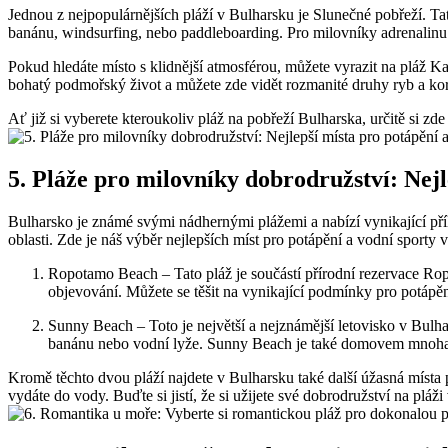
Jednou z nejpopulárnějších pláží v Bulharsku je Slunečné pobřeží. Ta
banánu, windsurfing, nebo paddleboarding. Pro milovníky adrenalinu 
Pokud hledáte místo s klidnější atmosférou, můžete vyrazit na pláž K
bohatý podmořský život a můžete zde vidět rozmanité druhy ryb a korá
Ať již si vyberete kteroukoliv pláž na pobřeží Bulharska, určitě si zd
5. Pláže pro milovníky dobrodružství: Nejl
Bulharsko je známé svými nádhernými plážemi a nabízí vynikající přílež
oblasti. Zde je náš výběr nejlepších míst pro potápění a vodní sporty 
Ropotamo Beach – Tato pláž je součástí přírodní rezervace Rop
objevování. Můžete se těšit na vynikající podmínky pro potápěn
Sunny Beach – Toto je největší a nejznámější letovisko v Bulha
banánu nebo vodní lyže. Sunny Beach je také domovem mnoha
Kromě těchto dvou pláží najdete v Bulharsku také další úžasná místa 
vydáte do vody. Buďte si jistí, že si užijete své dobrodružství na pláž