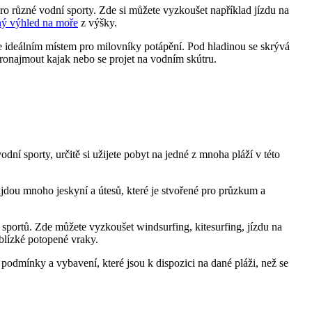
ro různé vodní sporty. Zde si můžete vyzkoušet například jízdu na
rný výhled na moře
z výšky.
je ideálním místem pro milovníky potápění. Pod hladinou se skrývá
pronajmout kajak nebo se projet na vodním skútru.
dní sporty, určitě si užijete pobyt na jedné z mnoha pláží v této
jdou mnoho jeskyní a útesů, které je stvořené pro průzkum a
 sportů. Zde můžete vyzkoušet windsurfing, kitesurfing, jízdu na
blízké potopené vraky.
podmínky a vybavení, které jsou k dispozici na dané pláži, než se