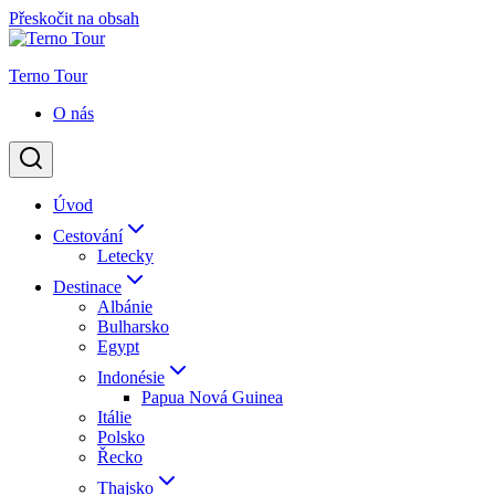
Přeskočit na obsah
Terno Tour
O nás
Úvod
Cestování
Letecky
Destinace
Albánie
Bulharsko
Egypt
Indonésie
Papua Nová Guinea
Itálie
Polsko
Řecko
Thajsko