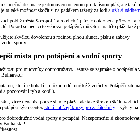
to slunečná destinace je domovem nejenom pro krásnou pláž, ale také p
je tu také možnost skočit si na padákem tažený za lodí a
užít si nádhe
avaci poblíž města Sozopol. Tato odlehlá pláž je obklopena přírodou a 
lů. Pokud se nechcete věnovat potápění, můžete si na této pláži také 
e užijete skvělou dovolenou s rodinou plnou slunce, písku a zábavy.
epší místa pro potápění a vodní sporty
itosti pro milovníky dobrodružství. Jestliže se zajímáte o potápění a vo
v Bulharsku:
otamo, která je bohatá na různorodé mořské živočichy. Potápěči zde na
í a pozorování ryb a korálů.
rsku, které nenabízí pouze slunné pláže, ale také širokou škálu vodních
 potápěčských center,
která nabízejí kurzy pro začátečníky
a výlety na 
pro dobrodružné vodní sporty a potápění. Nezapomeňte si zkontrolovat 
i v Bulharsku!