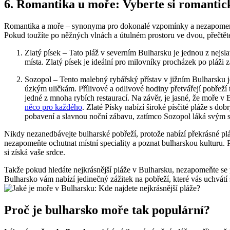
6. Romantika u moře: Vyberte si romantick
Romantika a moře – synonyma pro dokonalé vzpomínky a nezapomenutel
Pokud toužíte po něžných vlnách a útulném prostoru ve dvou, přečtět
Zlatý písek – Tato pláž v severním Bulharsku je jednou z nejsl
místa. Zlatý písek je ideální pro milovníky procházek po pláži
Sozopol – Tento malebný rybářský přístav v jižním Bulharsku 
úzkým uličkám. Přílivové a odlivové hodiny přetvářejí pobřeží t
jedné z mnoha rybích restaurací. Na závěr, je jasné, že moře v 
něco pro každého
. Zlaté Písky nabízí široké písčité pláže s d
pobavení a slavnou noční zábavu, zatímco Sozopol láká svým 
Nikdy nezanedbávejte bulharské pobřeží, protože nabízí překrásné plá
nezapomeňte ochutnat místní speciality a poznat bulharskou kulturu. 
si získá vaše srdce.
Takže pokud hledáte nejkrásnější pláže v Bulharsku, nezapomeňte se 
Bulharsko vám nabízí jedinečný zážitek na pobřeží, které vás uchvátí 
Proč je bulharsko moře tak populární?