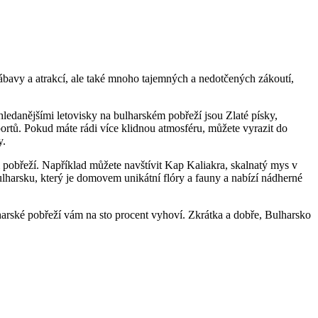
ábavy a atrakcí, ale také mnoho tajemných a nedotčených zákoutí,
edanějšími letovisky na bulharském pobřeží jsou Zlaté písky,
rtů. Pokud máte rádi více klidnou atmosféru, můžete vyrazit do
y.
ém pobřeží. Například můžete navštívit Kap Kaliakra, skalnatý mys v
ulharsku, který je domovem unikátní flóry a fauny a nabízí nádherné
harské pobřeží vám na sto procent vyhoví. Zkrátka a dobře, Bulharsko