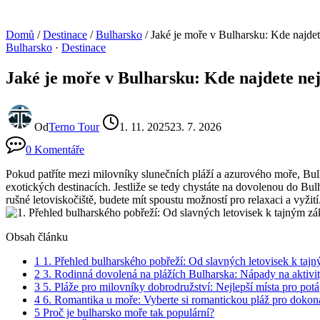
Domů
/
Destinace
/
Bulharsko
/
Jaké je moře v Bulharsku: Kde najdet
Bulharsko
·
Destinace
Jaké je moře v Bulharsku: Kde najdete nej
Od
Terno Tour
1. 11. 2025
23. 7. 2026
0 Komentáře
Pokud patříte mezi milovníky slunečních pláží a azurového moře, Bulh
exotických destinacích. Jestliže se tedy chystáte na dovolenou do Bul
rušné letoviskočiště, budete mít spoustu možností pro relaxaci a vyžit
Obsah článku
1
1. Přehled bulharského pobřeží: Od slavných letovisek k taj
2
3. Rodinná dovolená na plážích Bulharska: Nápady na aktivi
3
5. Pláže pro milovníky dobrodružství: Nejlepší místa pro potá
4
6. Romantika u moře: Vyberte si romantickou pláž pro dokonal
5
Proč je bulharsko moře tak populární?