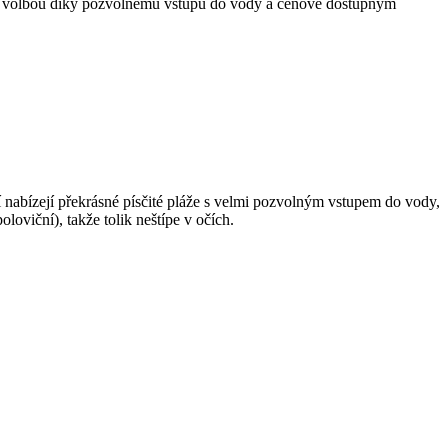
í volbou díky pozvolnému vstupu do vody a cenově dostupným
í nabízejí překrásné písčité pláže s velmi pozvolným vstupem do vody,
loviční), takže tolik neštípe v očích.