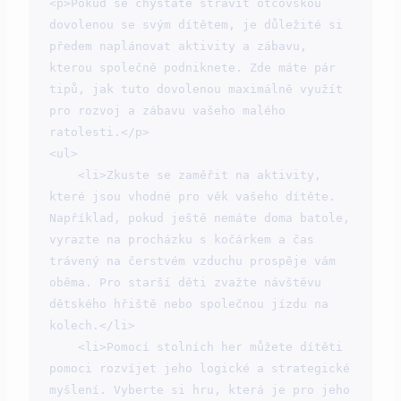
<p>Pokud se chystáte strávit otcovskou 
dovolenou se svým dítětem, je důležité si 
předem naplánovat aktivity a zábavu, 
kterou společně podniknete. Zde máte pár 
tipů, jak tuto dovolenou maximálně využít 
pro rozvoj a zábavu vašeho malého 
ratolesti.</p>

<ul>

    <li>Zkuste se zaměřit na aktivity, 
které jsou vhodné pro věk vašeho dítěte. 
Například, pokud ještě nemáte doma batole, 
vyrazte na procházku s kočárkem a čas 
trávený na čerstvém vzduchu prospěje vám 
oběma. Pro starší děti zvažte návštěvu 
dětského hřiště nebo společnou jízdu na 
kolech.</li>

    <li>Pomocí stolních her můžete dítěti 
pomoci rozvíjet jeho logické a strategické 
myšlení. Vyberte si hru, která je pro jeho 