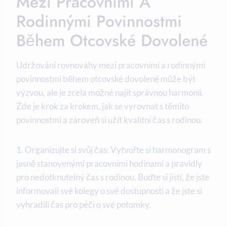
Mezi Pracovními A​
Rodinnými Povinnostmi
Během Otcovské Dovolené
Udržování rovnováhy mezi pracovními a rodinnými
povinnostmi‌ během otcovské dovolené může⁢ být
výzvou,‌ ale je zcela ⁤možné najít správnou ⁤harmonii.
Zde je krok za krokem, jak se vyrovnat​ s těmito
povinnostmi a zároveň ​si⁢ užít kvalitní čas s rodinou.
1. Organizujte si svůj čas: Vytvořte si harmonogram s
jasně stanovenými pracovními hodinami a ‌pravidly
pro nedotknutelný čas s rodinou. Buďte si jistí, že​ jste
informovali své ⁢kolegy o své dostupnosti a že ⁤jste si
vyhradili ‍čas pro péči o⁤ své potomky.