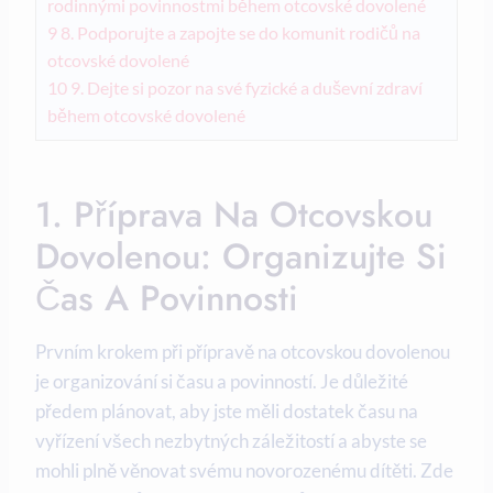
rodinnými povinnostmi během otcovské dovolené
9
8. Podporujte a zapojte se do komunit rodičů na​
otcovské dovolené
10
9. Dejte si‍ pozor na své fyzické​ a duševní zdraví
během otcovské dovolené
1. Příprava Na Otcovskou
Dovolenou: Organizujte Si
Čas A Povinnosti
Prvním​ krokem ⁢při ‌přípravě na otcovskou dovolenou
je‍ organizování si času a povinností. Je důležité
předem ‌plánovat, aby ⁢jste měli dostatek⁢ času na
vyřízení všech ⁤nezbytných ‍záležitostí a abyste se
mohli ⁣plně ​věnovat svému novorozenému dítěti. Zde