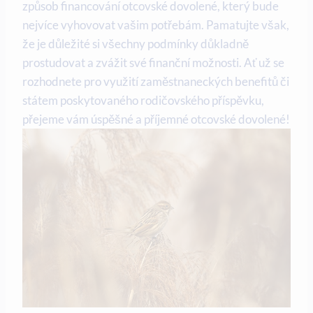
způsob financování otcovské dovolené, který bude
‌nejvíce vyhovovat vašim potřebám.⁢ Pamatujte však,
že je důležité si všechny podmínky ‍důkladně
prostudovat a zvážit‌ své finanční možnosti. Ať už se
rozhodnete pro využití‍ zaměstnaneckých⁢ benefitů či​
státem poskytovaného rodičovského příspěvku,
přejeme vám úspěšné a příjemné otcovské dovolené!