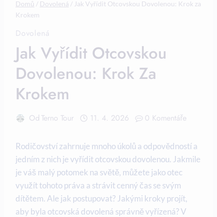
Domů
/
Dovolená
/
Jak Vyřídit Otcovskou Dovolenou: Krok za
Krokem
Dovolená
Jak Vyřídit Otcovskou
Dovolenou: Krok Za
Krokem
Od
Terno Tour
11. 4. 2026
0 Komentáře
Rodičovství zahrnuje mnoho úkolů a odpovědností ⁢a
jedním z nich je vyřídit otcovskou dovolenou. Jakmile
je váš malý potomek na světě, můžete jako⁣ otec
využít tohoto práva⁢ a strávit ​cenný čas se svým
dítětem. Ale jak ​postupovat?⁣ Jakými⁣ kroky projít,
aby ⁣byla otcovská dovolená správně vyřízená? V