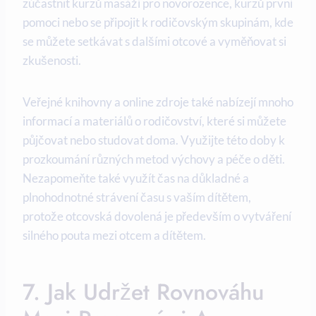
zúčastnit kurzů masáží pro novorozence, ​kurzů první
‌pomoci nebo se připojit k ‌rodičovským skupinám, ⁢kde
se můžete setkávat s dalšími‌ otcové a vyměňovat si
zkušenosti.
Veřejné knihovny a online zdroje také nabízejí mnoho​
informací a⁤ materiálů o rodičovství, které si můžete
půjčovat nebo studovat doma. Využijte této doby ​k
prozkoumání různých metod výchovy a péče o děti.
Nezapomeňte také využít čas na důkladné ⁤a
plnohodnotné strávení času s vaším‌ dítětem,
protože otcovská dovolená je především o vytváření
silného pouta mezi otcem ​a dítětem.
7. Jak Udržet Rovnováhu