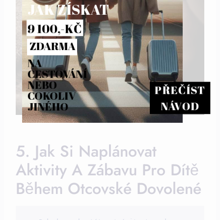
JAK ZÍSKAT
9 100,-KČ
ZDARMA
NA 
CESTOVÁNÍ 
NEBO 
PŘEČÍST
COKOLIV 
NÁVOD
JINÉHO
5. Jak ⁢si Naplánovat
Aktivity A Zábavu Pro Dítě
Během Otcovské Dovolené