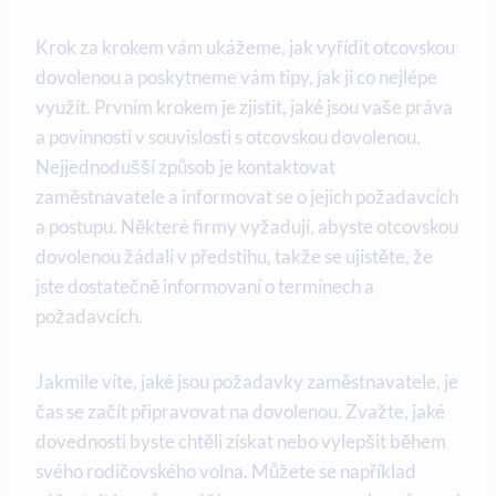
Krok za krokem vám ukážeme, ‌jak vyřídit otcovskou
dovolenou a poskytneme vám tipy, jak ji co nejlépe⁣
využít. ⁣Prvním krokem ‌je zjistit, jaké jsou vaše práva
a povinnosti v souvislosti s otcovskou dovolenou.
‌Nejjednodušší způsob je kontaktovat
zaměstnavatele a informovat se o jejich požadavcích
a postupu. Některé ‍firmy vyžadují, ⁣abyste otcovskou
dovolenou⁣ žádali ‌v předstihu, takže se ujistěte, že
jste dostatečně informovaní ⁣o termínech a
‍požadavcích.
Jakmile víte, jaké jsou požadavky zaměstnavatele, je
čas ⁤se začít⁣ připravovat na dovolenou. Zvažte, jaké
dovednosti byste‍ chtěli získat nebo vylepšit během
⁤svého⁣ rodičovského volna. Můžete se například