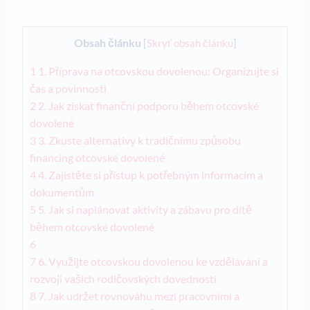
Obsah článku
[
Skryť obsah článku
]
1
1. Příprava na otcovskou dovolenou: Organizujte si
čas a povinnosti
2
2. Jak získat finanční podporu během ⁤otcovské
dovolené
3
3. Zkuste alternativy k​ tradičnímu ⁤způsobu
financing otcovské dovolené
4
4. ⁢Zajistěte si přístup k potřebným informacím a
dokumentům
5
5. Jak ⁢si naplánovat aktivity a zábavu pro dítě
během otcovské dovolené
6
7
6. Využijte otcovskou dovolenou ke vzdělávání a
rozvoji vašich rodičovských dovedností
8
7. Jak udržet rovnováhu mezi pracovními a​