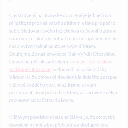
Čas⁣ strávený na otcovské dovolené je jedinečnou
příležitostí pro‌ váš vztah s dítětem a také pro​ péči o
sebe. Sledování svého fyzického a duševního zdraví
⁢vám umožní plně ⁢vychutnat tento nezapomenutelný‍
čas a vytvořit ​silné pouto⁤ se ​svým dítětem.
Doufejme, že náš průvodce ⁢“Jak Vyřídit Otcovskou
Dovolenou: Krok za Krokem“⁤
vám poskytl veškeré
potřebné informace
a odpovědi‌ na vaše‌ otázky.
Vědomi ⁤si, že otcovská dovolená je důležitou etapou⁤
v životě každého otce, snažili jsme se ‍vám
poskytnout ‌jasný‌ průvodce, ​který vás⁣ provede⁣ celým
procesem od začátku‌ do konce.
Klíčovým poselstvím našeho článku⁤ je, že otcovská⁣
dovolená by měla být ⁢přehledná​ a dostupná pro