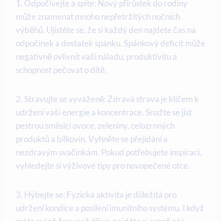
1. Odpočívejte‍ a spíte: Nový ⁣přírůstek do rodiny
může​ znamenat mnoho nepřetržitých nočních
výběhů. Ujistěte se, že si každý den najdete čas na
odpočinek a dostatek spánku. Spánkový deficit⁢ může
negativně⁢ ovlivnit vaši ‌náladu, produktivitu a
schopnost pečovat o dítě.
2. Stravujte‍ se vyváženě:⁣ Zdravá strava je klíčem k
udržení vaší energie a koncentrace.⁤ Snažte se jíst
pestrou⁢ směsici⁢ ovoce, zeleniny, celozrnných
produktů a bílkovin. Vyhněte se přejídání a
nezdravým⁢ svačinkám. Pokud potřebujete inspiraci,
vyhledejte si výživové ⁣tipy pro novopečené otce.
3. Hýbejte​ se: Fyzická aktivita je důležitá ‌pro
udržení kondice a ⁢posílení imunitního systému. I když