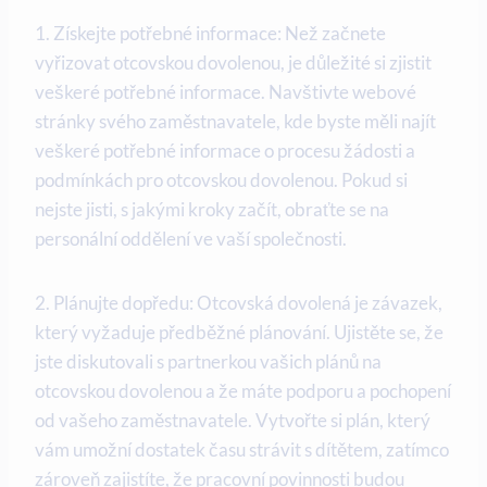
1. Získejte potřebné informace: Než začnete
vyřizovat otcovskou⁣ dovolenou, je důležité ⁤si zjistit
veškeré potřebné informace. Navštivte webové ​
stránky⁤ svého zaměstnavatele, kde byste měli najít
‍veškeré potřebné informace o‍ procesu žádosti a
podmínkách pro otcovskou dovolenou. Pokud si
nejste jisti, s jakými‍ kroky začít, obraťte se na
personální oddělení ⁣ve vaší ​společnosti.
2. Plánujte dopředu: Otcovská dovolená je závazek,
‍který vyžaduje předběžné plánování.⁢ Ujistěte se, že
jste diskutovali s partnerkou vašich plánů na
otcovskou dovolenou a že máte ⁢podporu a pochopení
od vašeho zaměstnavatele. Vytvořte ‌si plán, který
vám umožní dostatek času strávit ⁤s dítětem,‌ zatímco
zároveň zajistíte, že pracovní​ povinnosti budou