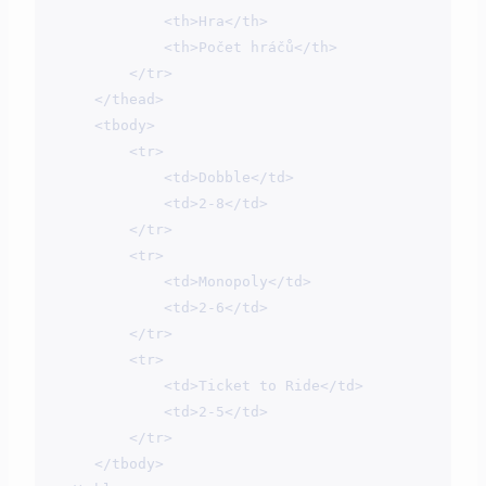
            <th>Hra</th>

            <th>Počet hráčů</th>

        </tr>

    </thead>

    <tbody>

        <tr>

            <td>Dobble</td>

            <td>2-8</td>

        </tr>

        <tr>

            <td>Monopoly</td>

            <td>2-6</td>

        </tr>

        <tr>

            <td>Ticket to Ride</td>

            <td>2-5</td>

        </tr>

    </tbody>
