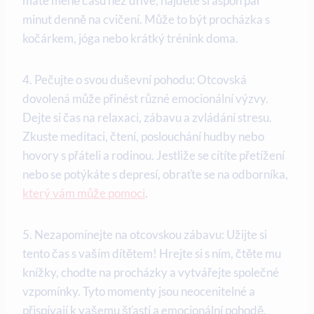
máte méně času ⁢než dříve, najděte si aspoň ⁢pár
minut denně na cvičení. Může ‌to ⁤být⁤ procházka s
kočárkem, jóga nebo krátký trénink doma.
4.​ Pečujte o svou duševní pohodu: ‌Otcovská​
dovolená⁣ může přinést různé emocionální výzvy.
Dejte‌ si čas na⁤ relaxaci, ⁤zábavu ⁣a ⁢zvládání​ stresu.
Zkuste ‌meditaci, čtení, poslouchání hudby nebo
hovory ‍s přáteli a⁣ rodinou. Jestliže se cítíte⁤ přetížení
nebo ‌se potýkáte s depresí, obraťte se⁢ na odborníka,
který vám může pomoci
.
5. Nezapomínejte na⁢ otcovskou ⁤zábavu: ‍Užijte si
tento čas s vaším​ dítětem! Hrejte ⁤si s ním, čtěte mu​
knížky, chodte na ⁢procházky a vytvářejte společné
vzpomínky. Tyto momenty jsou neocenitelné a
přispívají k⁢ vašemu šťastí a emocionální pohodě.