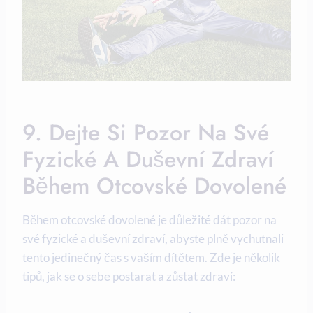
9. Dejte Si‍ Pozor Na Své
Fyzické​ A Duševní Zdraví
Během Otcovské Dovolené
Během ​otcovské dovolené je důležité ​dát pozor na
své⁣ fyzické a duševní​ zdraví, ⁢abyste plně vychutnali
tento‌ jedinečný čas s vaším dítětem. Zde je několik
tipů, jak se o sebe postarat a zůstat zdraví: