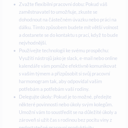
Zvažte flexibilní‌ pracovní⁣ dobu: ‌Pokud váš
zaměstnavatel‌ to umožňuje, zkuste se
dohodnout na⁣ částečném úvazku nebo práci na
dálku. Tímto způsobem budete mít větší volnost​
a dostanete se ⁣do kontaktu s prací, když to bude​
nejvhodnější.
Používejte technologii ke svému prospěchu:
Využití nástrojů jako je ⁤slack, e-mail nebo online
kalendáře vám‌ pomůže ‍efektivně komunikovat
s vaším ‍týmem a přizpůsobit si svůj pracovní⁢
harmonogram tak, aby⁢ odpovídal vašim
potřebám⁤ a potřebám vaší ‌rodiny.
Delegujte úkoly: Pokud je to možné, předejte​
některé povinnosti⁢ nebo úkoly ‍svým⁣ kolegům.
Umožní vám to soustředit se na důležité úkoly a
zároveň si užít čas s ​rodinou bez pocitu⁤ viny z⁣
nedostatečné pracovní produktivity.