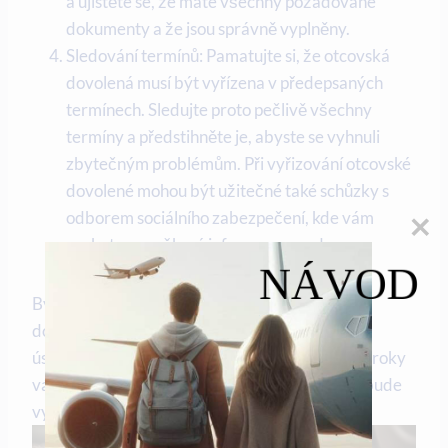
a ujistěte se,⁣ že máte všechny požadované
dokumenty a že jsou‍ správně vyplněny.
Sledování termínů: Pamatujte⁣ si, že otcovská
dovolená musí být vyřízena v‍ předepsaných
termínech. Sledujte ⁤proto‌ pečlivě ⁣všechny
termíny a⁤ předstihněte​ je, ⁢abyste se vyhnuli
zbytečným problémům.⁢ Při vyřizování otcovské
‌dovolené mohou být užitečné také ⁤schůzky ⁣s
odborem sociálního zabezpečení, kde vám
poskytnou veškeré informace a rady.
NÁVOD
Být dobře⁤ připravený,‌ mít všechny potřebné‍
dokumenty a‍ sledovat termíny je klíčové pro
úspěšné vyřízení​ otcovské dovolené. S ​těmito kroky
vám dáme ⁤jistotu, ‌že​ vaše otcovská dovolená‍ bude
vyřízena co nejrychleji a bez stresu.