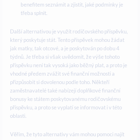
benefitem⁤ seznámit a zjistit, jaké podmínky je
třeba splnit.
Další alternativou je využít rodičovského příspěvku,
který poskytuje stát. Tento příspěvek mohou žádat
jak matky, tak otcové, a je poskytován po dobu 4
týdnů. Je třeba si však uvědomit, že ⁤výše tohoto
příspěvku není tak vysoká jako běžný plat, ‍a proto je
vhodné předem zvážit své finanční ⁤možnosti a
přizpůsobit si dovolenou podle toho. Někteří​
zaměstnavatelé také​ nabízejí doplňkové ​finanční
bonusy ke státem poskytovanému ‍rodičovskému
příspěvku, a proto se vyplatí se informovat i v této
oblasti.
Věřím, že⁤ tyto alternativy vám mohou pomoci najít