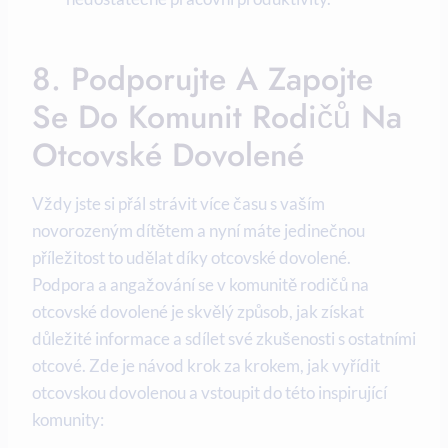
8. Podporujte A Zapojte
Se Do Komunit Rodičů Na​
Otcovské Dovolené
Vždy⁣ jste si přál strávit více​ času s vaším
novorozeným dítětem‌ a nyní máte jedinečnou
příležitost to udělat díky otcovské dovolené.
Podpora a angažování se v komunitě rodičů⁢ na
⁢otcovské‍ dovolené ‍je skvělý způsob, jak získat
důležité​ informace⁣ a sdílet své​ zkušenosti s ostatními
otcové. ‍Zde⁢ je návod krok za ⁢krokem, jak ⁢vyřídit⁤
otcovskou⁤ dovolenou ‍a‌ vstoupit do této inspirující
‌komunity: