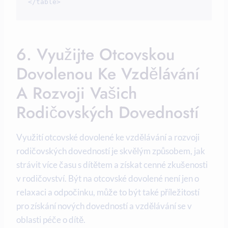
</table>
6. Využijte Otcovskou
Dovolenou Ke Vzdělávání
A Rozvoji Vašich
Rodičovských Dovedností
Využití otcovské dovolené ke vzdělávání⁤ a rozvoji
rodičovských dovedností ‍je skvělým způsobem, jak
strávit⁢ více času ‌s dítětem a získat cenné​ zkušenosti⁣
v rodičovství. ⁢Být‌ na otcovské dovolené ‌není‌ jen o
relaxaci ⁢a odpočinku, může to být také ⁣příležitostí
pro získání nových​ dovedností a ⁤vzdělávání se v
oblasti péče o dítě.