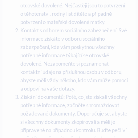
otcovské dovolené. Nejčastěji jsou⁤ to ‌potvrzení
⁢o ⁣těhotenství, rodný list dítěte a případně
potvrzení o mateřské dovolené matky.‌
Kontakt s odborem ⁣sociálního ⁤zabezpečení: Své
‌informace získáte v odboru sociálního
zabezpečení, kde vám poskytnou všechny
⁤potřebné ⁤informace týkající se ‍otcovské
⁤dovolené. Nezapomeňte si⁢ poznamenat
kontaktní⁤ údaje na příslušnou osobu v odboru,
abyste měli vždy někoho, ⁢kdo vám může pomoci
a odpoví na vaše dotazy.
Získání ⁣dokumentů: Poté, co​ jste získali⁢ všechny
potřebné informace, začněte​ shromažďovat⁤
požadované dokumenty. Doporučuje ‌se, abyste⁤
si ⁤všechny dokumenty zkopírovali a měli je
připravené ⁣na případnou kontrolu. Buďte pečliví