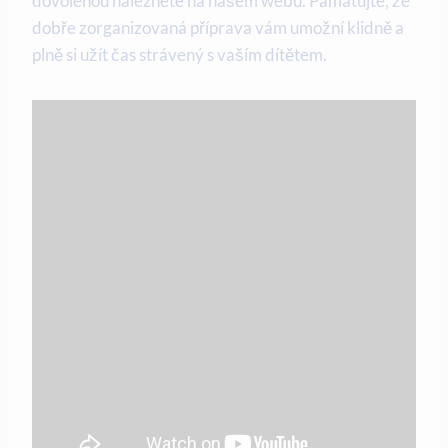
dovolenou naleznete na ⁣našem ‍webu.⁣ Pamatujte, ​že
dobře ​zorganizovaná příprava vám umožní klidně a
⁣plně‌ si užít čas strávený s vaším dítětem.