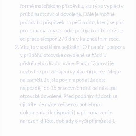
⁤formě ⁣mateřského ‍příspěvku, který se vyplácí v
průběhu otcovské ⁢dovolené. Dále​ je možné
požádat o příspěvek‌ na péči ⁤o dítě, který se plní
pro případy, kdy se​ rodič pečující o dítě zdržuje
od‍ práce alespoň 270 dní v kalendářním roce.
Vítejte v sociálním pojištění: O finanční podporu
v průběhu otcovské dovolené se žádá ⁤u
příslušného Úřadu práce. Podání žádosti je
nezbytné pro zahájení vyplácení peněz. Mějte
na​ paměti, že ⁣jste povinni podat žádost
nejpozději do 15 pracovních dnů od nástupu
otcovské dovolené. ⁤Před podáním žádosti se
‍ujistěte,⁤ že máte veškerou potřebnou
dokumentaci k dispozici⁢ (např. potvrzení o⁤
narození dítěte,‌ doklady o výši příjmů atd.).