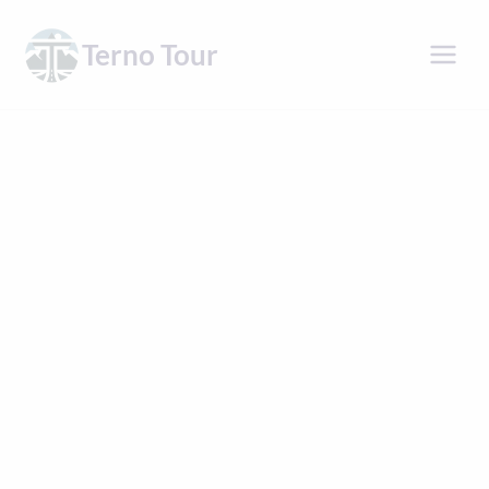
Přeskočit
na
Terno Tour
obsah