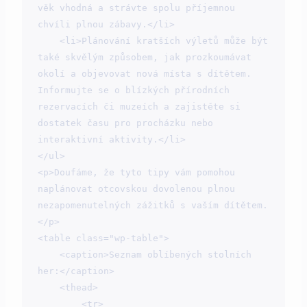
věk vhodná a strávte spolu příjemnou 
chvíli plnou zábavy.</li>

    <li>Plánování kratších výletů může být 
také skvělým způsobem, jak prozkoumávat 
okolí a objevovat nová místa s dítětem. 
Informujte se o blízkých přírodních 
rezervacích či muzeích a zajistěte si 
dostatek času pro procházku nebo 
interaktivní aktivity.</li>

</ul>

<p>Doufáme, že tyto tipy vám pomohou 
naplánovat otcovskou dovolenou plnou 
nezapomenutelných zážitků s vaším dítětem.
</p>

<table class="wp-table">

    <caption>Seznam oblíbených stolních 
her:</caption>

    <thead>

        <tr>
