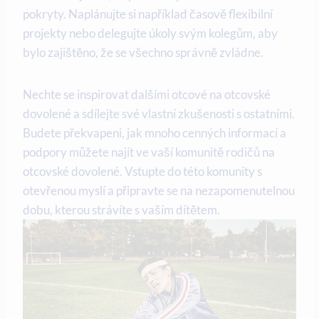
pokryty. Naplánujte ⁣si například časově flexibilní
projekty nebo delegujte ⁤úkoly svým kolegům, aby
bylo zajištěno, že se ⁣všechno správně zvládne.
Nechte se inspirovat dalšími otcové na otcovské
dovolené a ​sdílejte své vlastní ⁤zkušenosti s ostatními.⁢
Budete překvapeni, jak⁤ mnoho cenných informací a
podpory můžete najít ve vaší komunitě rodičů na
otcovské ‍dovolené. Vstupte do této komunity s
otevřenou myslí a připravte se na ‌nezapomenutelnou⁢
dobu,​ kterou strávíte s vaším ⁢dítětem.