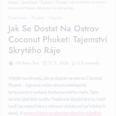
Domů
/
Destinace
/
Thajsko
/
Phuket
/
Jak se dostat na ostrov
Coconut Phuket: Tajemství skrytého ráje
Destinace
·
Phuket
·
Thajsko
Jak Se Dostat Na Ostrov
Coconut Phuket: Tajemství
Skrytého Ráje
Od
Terno Tour
17. 3. 2026
0 Komentáře
Vítejte na návodu, jak se dostat na ostrov Coconut
Phuket – ⁤tajemné místo úkrytu obklopené
‌tyrkysovými ​vodami Andamanského moře. Toto
skryté útočiště na jihu‍ Thajska ‌je ideální pro ty, kteří
touží po odpočinku⁣ a relaxaci daleko od turistických
davů.​ V
tomto článku se dozvíte všechny důležité