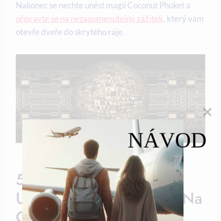
Nakonec se⁣ nechte unést magií Coconut Phuket a⁣
připravte se na nezapomenutelný zážitek
, který vám
otevře dveře⁤ do‌ skrytého ráje.
NÁVOD
5. Doporučení Ohledně
Ubytování A Stravování Na
Ostrově