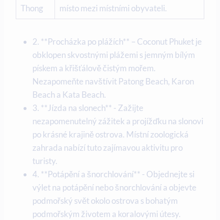
Thong
místo mezi místními ‍obyvateli.
2.⁣ **Procházka po plážích** – Coconut Phuket ‌je
obklopen ​skvostnými plážemi s jemným bílým
pískem a křišťálově čistým mořem.
Nezapomeňte navštívit Patong Beach, Karon
Beach​ a Kata‍ Beach.
3. **Jízda‌ na slonech** ​- Zažijte
nezapomenutelný‌ zážitek a projížďku⁣ na​ slonovi
po krásné‍ krajině ostrova. Místní zoologická⁢
zahrada nabízí‍ tuto ‍zajímavou ⁤aktivitu pro‍
turisty.
4. **Potápění a šnorchlování** -​ Objednejte si
výlet na potápění nebo ​šnorchlování a objevte
podmořský svět okolo ​ostrova s​ bohatým
podmořským životem a koralovými útesy.