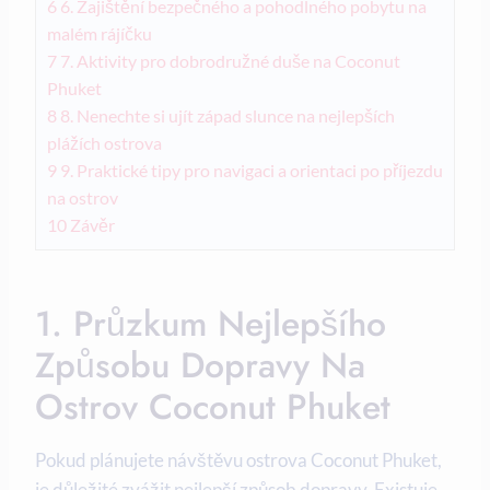
6
6. Zajištění bezpečného a pohodlného pobytu na
‌malém rájíčku
7
7. Aktivity pro dobrodružné duše ​na Coconut
Phuket
8
8. Nenechte⁢ si ujít ⁢západ slunce ‍na nejlepších
plážích ostrova
9
9. Praktické‍ tipy pro navigaci ‌a orientaci po⁤ příjezdu
na ostrov
10
Závěr
1. Průzkum Nejlepšího
Způsobu Dopravy Na
Ostrov Coconut ‍Phuket
Pokud plánujete návštěvu ostrova Coconut Phuket,
je důležité ‍zvážit nejlepší způsob dopravy. Existuje