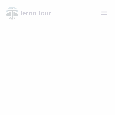
Přeskočit
na
Terno Tour
obsah