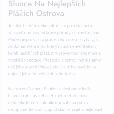
Slunce ‍na Nejlepších
Plážích Ostrova
Jestliže hledáte dokonalé místo pro relaxaci a
zároveň obdivování krásy přírody, ostrov Coconut
Phuket je pro vás‌ to pravé. Jedná se o‍ skrytý ráj ‍v
Andamanském ⁣moři, ​který ‍nabízí neuvěřitelnou
kombinaci bílých pláží, tyrkysově modrého moře a
tropické vegetace. Přestože je ostrov méně​ známý
než jeho soused Phuket, stojí⁢ za to ho navštívit a
objevit jeho jedinečné přírodní krásy.
Na ostrov Coconut Phuket se dostanete lodí⁣ z
hlavního přístavu Phuketu nebo letadlem na
nedaleké letiště. Jakmile dorazíte na ostrov,
nezapomeňte si užít západ slunce na jeho‍ nejlepších