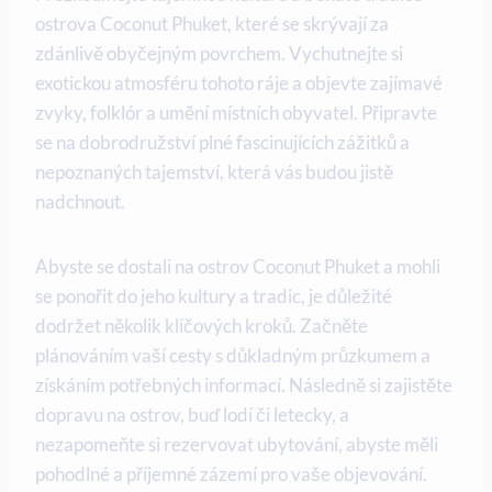
ostrova Coconut Phuket, ⁢které ​se skrývají za
zdánlivě obyčejným⁣ povrchem. Vychutnejte si
exotickou atmosféru tohoto ráje​ a objevte‍ zajímavé
zvyky, folklór a umění místních obyvatel. Připravte
se na dobrodružství‍ plné ‌fascinujících zážitků ⁢a
nepoznaných tajemství, která vás ‌budou jistě
nadchnout.
Abyste se dostali na ostrov Coconut Phuket a ‌mohli
se ponořit do ⁣jeho kultury a tradic, je důležité
dodržet‌ několik klíčových​ kroků. Začněte
plánováním vaší cesty s důkladným⁣ průzkumem a
získáním​ potřebných informací. Následně si zajistěte‌
dopravu na ostrov, buď⁤ lodí či letecky,⁣ a
nezapomeňte ‌si rezervovat‍ ubytování, abyste měli
pohodlné a příjemné zázemí pro vaše​ objevování.