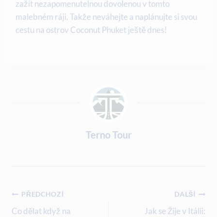
zažít nezapomenutelnou dovolenou v tomto
malebném ráji. Takže neváhejte ⁤a naplánujte si svou‍
cestu na ostrov Coconut​ Phuket ještě dnes!
Terno Tour
Navigace
PŘEDCHOZÍ
DALŠÍ
Pro
Co dělat když na
Jak se Žije v Itálii: