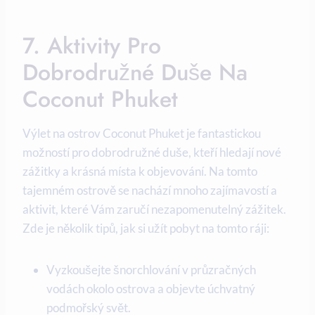
7. Aktivity Pro
Dobrodružné Duše ​na
Coconut Phuket
Výlet na ‌ostrov Coconut Phuket je fantastickou
možností ‍pro dobrodružné duše, kteří hledají nové
zážitky⁣ a krásná ​místa⁣ k objevování. Na⁣ tomto
tajemném ostrově ‍se nachází ⁣mnoho zajímavostí a
aktivit, které Vám zaručí nezapomenutelný zážitek.
Zde je několik tipů, jak si užít‌ pobyt na tomto ráji:
Vyzkoušejte šnorchlování v průzračných​
vodách okolo​ ostrova a objevte úchvatný ​
podmořský ⁤svět.