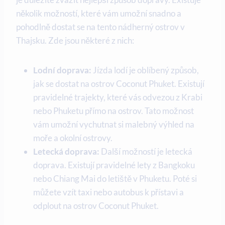
několik možností, které‌ vám umožní snadno a
pohodlně dostat se ⁤na tento nádherný ostrov ‌v
Thajsku. Zde jsou ‍některé ⁣z ‌nich:
Lodní ‍doprava:
Jízda lodí je ⁤oblíbený způsob,
jak se dostat na ⁢ostrov Coconut Phuket. Existují
pravidelné trajekty, které vás odvezou⁤ z Krabi
⁣nebo ⁣Phuketu přímo na ostrov. Tato možnost
⁤vám umožní vychutnat si malebný výhled na⁤
moře a okolní ostrovy.
Letecká doprava:
Další možností je letecká
doprava. Existují pravidelné ​lety ‍z‌ Bangkoku
nebo Chiang ​Mai do ‌letiště v Phuketu.‍ Poté si
můžete vzít taxi nebo autobus‌ k přístavi a
odplout na ostrov Coconut Phuket.