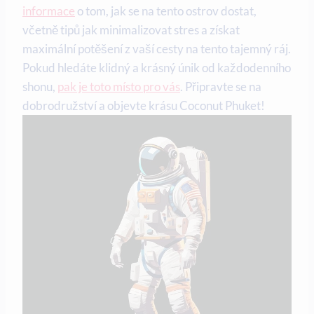
informace
o tom, jak se⁣ na tento⁢ ostrov dostat,
včetně tipů ⁢jak minimalizovat stres a získat
maximální potěšení z ‌vaší cesty na tento ‍tajemný⁢ ráj.
Pokud hledáte klidný a krásný únik od každodenního
shonu,
pak je toto místo pro vás
. Připravte se na⁣
dobrodružství a objevte krásu Coconut Phuket!