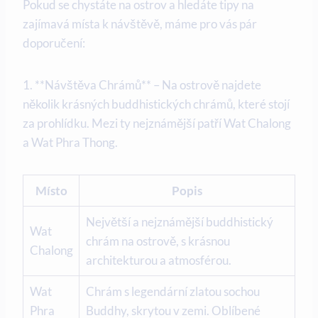
Pokud⁢ se chystáte na ostrov a hledáte tipy na
zajímavá‍ místa k návštěvě, máme ⁤pro vás pár
doporučení:
1.⁣ **Návštěva Chrámů** – Na ostrově najdete
několik krásných ​buddhistických chrámů, které stojí
za prohlídku. Mezi ty nejznámější patří ​Wat Chalong⁢
a Wat Phra ⁤Thong.
Místo
Popis
Největší a nejznámější buddhistický
Wat
chrám na ⁤ostrově, s​ krásnou
Chalong
architekturou a atmosférou.
Wat
Chrám s legendární zlatou sochou
Phra
Buddhy, skrytou ‍v zemi. Oblíbené