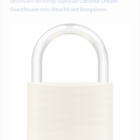
ubytování navštivte například⁤
Coconut Dream⁢
Guesthouse
nebo
Beachfront Bungalows.