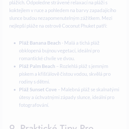
plážích. Odpoledne ​strávené relaxací na pláži s
koktejlem v ruce a pohledem na barvy zapadajícího
slunce ⁤budou nezapomenutelným zážitkem. Mezi
nejlepší ‌pláže ‍na ostrově ‌Coconut Phuket patří:
Pláž Banana Beach
-​ Malá a tichá pláž
obklopená bujnou⁣ vegetací, ideální pro
romantické chvíle ve dvou.
Pláž Palm Beach
– Rozlehlá pláž s jemným
pískem a křišťálově ⁢čistou ⁤vodou, skvělá pro
rodiny s‌ dětmi.
Pláž Sunset Cove
– Malebná pláž se ⁣skalnatými
útesy a úchvatnými západy slunce,⁤ ideální pro
fotografování.
9. Praktické‍ Tipy Pro