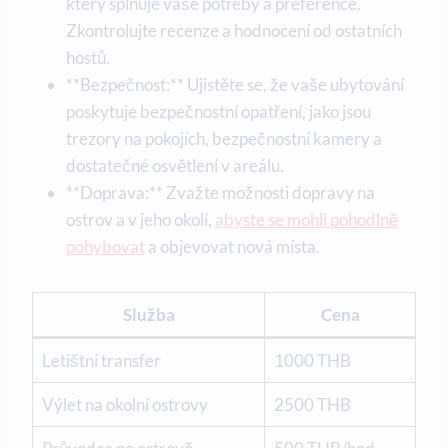
který splňuje vaše potřeby a preference.
Zkontrolujte recenze a hodnocení ​od ostatních
hostů.
**Bezpečnost:** Ujistěte ⁢se, že vaše ubytování
poskytuje ⁢bezpečnostní opatření, jako ⁣jsou
trezory na pokojích, bezpečnostní kamery⁣ a
‌dostatečné​ osvětlení v areálu.
**Doprava:** Zvažte možnosti⁤ dopravy na
ostrov a v⁢ jeho okolí, ​
abyste se mohli pohodlně
pohybovat
⁣ a objevovat nová místa.
Služba
Cena
Letištní​ transfer
1000 THB
Výlet ⁢na okolní ostrovy
2500 THB