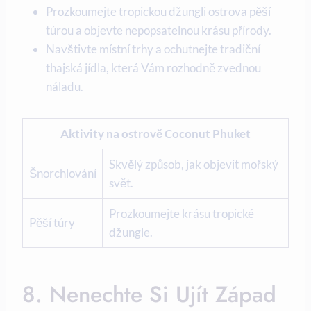
Prozkoumejte tropickou‍ džungli ostrova⁢ pěší⁢
túrou a objevte nepopsatelnou krásu přírody.
Navštivte místní trhy⁣ a ⁣ochutnejte ‌tradiční
thajská ​jídla, která Vám rozhodně⁤ zvednou
náladu.
Aktivity⁤ na ostrově Coconut Phuket
Skvělý způsob, jak ⁣objevit mořský
Šnorchlování
svět.
Prozkoumejte krásu‌ tropické
Pěší​ túry
džungle.
8. Nenechte⁢ Si Ujít ⁢západ