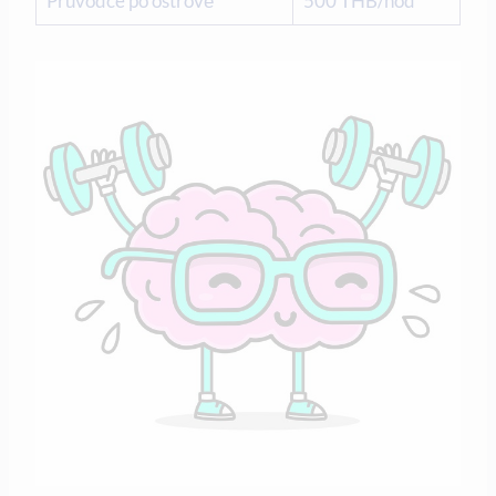
Průvodce po ostrově
500 THB/hod