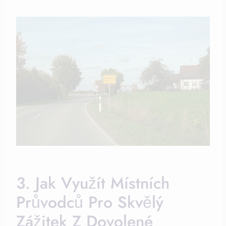
3.‌ Jak ​využít Místních
Průvodců‌ Pro​ Skvělý​
Zážitek Z Dovolené