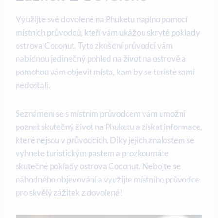
Využijte své dovolené na Phuketu‍ naplno pomocí
místních průvodců, kteří⁢ vám ukážou skryté⁤ poklady
ostrova Coconut. Tyto zkušení průvodci vám
nabídnou jedinečný pohled na‍ život​ na ostrově a
pomohou vám‍ objevit místa, kam by se turisté sami
nedostali.
Seznámení se s místním průvodcem vám umožní
poznat skutečný život na Phuketu‍ a získat informace,
které‍ nejsou v průvodcích.⁢ Díky jejich ⁣znalostem se⁤
vyhnete ‍turistickým pastem a prozkoumáte
skutečné poklady‌ ostrova Coconut. Nebojte ​se
náhodného objevování a využijte místního průvodce
pro skvělý zážitek z dovolené!