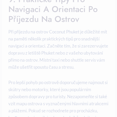
Navigaci ‌a Orientaci Po⁤
Příjezdu Na Ostrov
Při příjezdu na ostrov Coconut Phuket je důležité ‌mít
na ⁢paměti několik​ praktických tipů pro ‌snadnější
navigaci a orientaci. Začněte tím, že si zarezervujete
‌dopravu z ‌letiště Phuket nebo z⁣ vašeho ubytování
⁣přímo na ostrov. Místní⁣ taxi nebo​ shuttle servis vám
může ušetřit spoustu času ​a stresu.
Pro lepší pohyb po ostrově doporučujeme najmout​ si
skútry nebo motorky, které jsou populárním‍
způsobem dopravy pro turisty. Nezapomeňte si také
vzít mapu ostrova ‍s‍ vyznačenými ⁤hlavními atrakcemi
​a plážemi. ⁢Pokud se rozhodnete pro procházku,