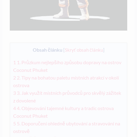
Obsah článku
[
Skryť obsah článku
]
1
1. Průzkum nejlepšího způsobu dopravy na ostrov
Coconut ‍Phuket
2
2.​ Tipy na ‍bohatou paletu místních atrakcí​ v ‌okolí
ostrova
3
3.‌ Jak ​využít místních průvodců‌ pro​ skvělý​ zážitek
z dovolené
4
4. Objevování tajemné kultury a tradic ostrova
Coconut ‌Phuket
5
5. Doporučení ohledně ubytování a stravování na
ostrově