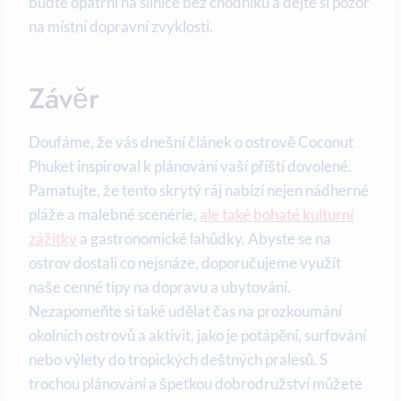
buďte opatrní na silnice bez chodníků a dejte si pozor
na ‍místní dopravní zvyklosti.
Závěr
Doufáme, že vás⁤ dnešní článek o⁣ ostrově Coconut
Phuket inspiroval k plánování vaší ‌příští dovolené.
Pamatujte, že tento skrytý ráj nabízí nejen nádherné
pláže‍ a malebné scenérie,
ale také bohaté kulturní
zážitky
a gastronomické lahůdky. ‍Abyste se⁣ na
ostrov dostali co⁤ nejsnáze, doporučujeme⁤ využít
naše cenné tipy na dopravu a ubytování.
Nezapomeňte si také udělat čas⁢ na prozkoumání
okolních⁣ ostrovů a⁤ aktivit, jako⁤ je potápění, surfování
nebo⁤ výlety do tropických deštných pralesů. S
⁤trochou plánování a špetkou dobrodružství​ můžete⁤