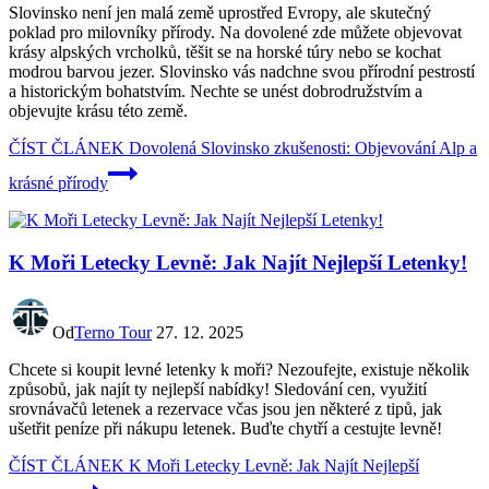
Slovinsko není jen malá země uprostřed Evropy, ale skutečný
poklad pro milovníky přírody. Na dovolené zde můžete objevovat
krásy alpských vrcholků, těšit se na horské túry nebo se kochat
modrou barvou jezer. Slovinsko vás nadchne svou přírodní pestrostí
a historickým bohatstvím. Nechte se unést dobrodružstvím a
objevujte krásu této země.
ČÍST ČLÁNEK
Dovolená Slovinsko zkušenosti: Objevování Alp a
krásné přírody
K Moři Letecky Levně: Jak Najít Nejlepší Letenky!
Od
Terno Tour
27. 12. 2025
Chcete si koupit levné letenky k moři? Nezoufejte, existuje několik
způsobů, jak najít ty nejlepší nabídky! Sledování cen, využití
srovnávačů letenek a rezervace včas jsou jen některé z tipů, jak
ušetřit peníze při nákupu letenek. Buďte chytří a cestujte levně!
ČÍST ČLÁNEK
K Moři Letecky Levně: Jak Najít Nejlepší