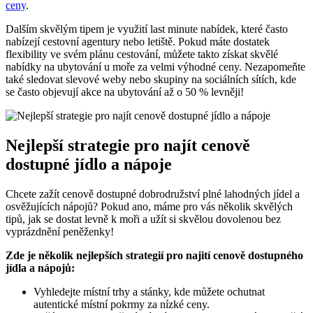
ceny
.
Dalším skvělým tipem⁣ je využití last minute‌ nabídek, které často
nabízejí cestovní agentury⁢ nebo letiště. ​Pokud máte dostatek⁤
flexibility ve svém plánu cestování, můžete ​takto ⁤získat skvělé
nabídky na ubytování u moře za velmi výhodné ceny. ‍Nezapomeňte
také sledovat‍ slevové weby ⁤nebo skupiny​ na sociálních sítích, kde
⁢se často objevují akce na ubytování až ⁣o 50 % levněji!
Nejlepší strategie pro najít cenově
dostupné jídlo a nápoje
Chcete zažít cenově dostupné ⁣dobrodružství‍ plné lahodných jídel⁤ a
⁢osvěžujících nápojů? ​Pokud⁤ ano, máme pro vás několik skvělých
tipů, jak se dostat‌ levně‌ k moři‌ a ⁣užít si⁤ skvělou dovolenou bez
vyprázdnění peněženky!
Zde je několik ​nejlepších strategií pro najití⁢ cenově dostupného
jídla a⁤ nápojů:
Vyhledejte místní trhy a stánky,⁢ kde můžete ⁣ochutnat
autentické místní pokrmy⁣ za nízké​ ceny.