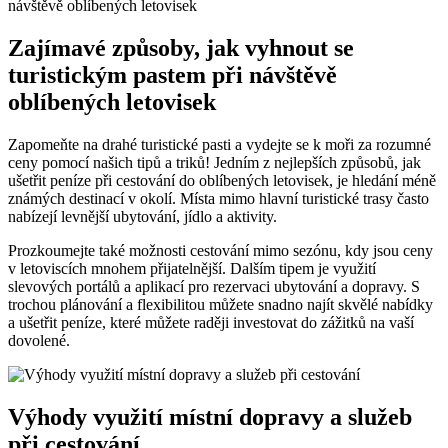
Zajímavé způsoby,⁢ jak​ vyhnout se
turistickým pastem při ⁤návštěvě
oblíbených letovisek
Zapomeňte na ‌drahé turistické pasti a vydejte se ‍k moři za rozumné
‍ceny pomocí našich tipů a triků! Jedním z nejlepších způsobů, jak
ušetřit peníze při cestování do oblíbených letovisek,‌ je hledání méně ​
známých destinací ⁣v okolí. Místa mimo hlavní turistické trasy‍ často
nabízejí levnější ubytování, jídlo a aktivity.
Prozkoumejte‍ také možnosti cestování mimo​ sezónu,‌ kdy ​jsou​ ceny
v letoviscích ‌mnohem přijatelnější. Dalším tipem je využití
slevových‍ portálů a aplikací pro rezervaci ubytování a ‍dopravy. ⁢S
trochou plánování a flexibilitou můžete snadno najít skvělé nabídky
‌a ⁢ušetřit⁢ peníze, které⁣ můžete raději investovat do ​zážitků na ​vaší
dovolené.
Výhody využití místní ‌dopravy a služeb
při ⁣cestování