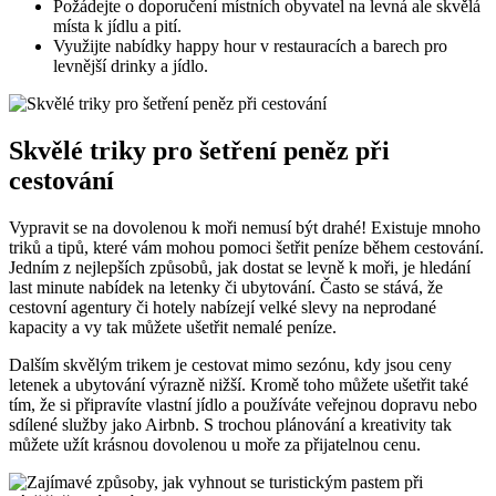
Požádejte o doporučení místních obyvatel ‍na levná ale skvělá
místa ‍k jídlu a pití.
Využijte‍ nabídky happy hour v ‌restauracích a barech pro
levnější drinky a jídlo.
Skvělé triky pro šetření peněz‌ při
cestování
Vypravit se na dovolenou⁤ k moři nemusí⁢ být drahé! ⁤Existuje mnoho
triků a tipů, které vám mohou pomoci šetřit peníze během cestování.
Jedním⁣ z nejlepších způsobů, jak dostat se levně k ⁣moři, je⁢ hledání
last minute nabídek na letenky či ubytování. Často se⁢ stává,⁣ že
cestovní agentury či hotely​ nabízejí velké slevy na ⁣neprodané
kapacity a ‌vy tak můžete ušetřit nemalé ‌peníze.
Dalším skvělým ⁤trikem je cestovat mimo sezónu, kdy jsou ceny
⁢letenek a ubytování výrazně nižší. Kromě toho můžete ušetřit také
tím, že ‍si připravíte vlastní jídlo a používáte veřejnou dopravu ‌nebo⁤
sdílené služby jako‌ Airbnb. ⁣S trochou plánování a‍ kreativity tak
můžete‍ užít krásnou ⁢dovolenou u⁤ moře za⁤ přijatelnou cenu.