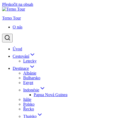
Přeskočit na obsah
Terno Tour
O nás
Úvod
Cestování
Letecky
Destinace
Albánie
Bulharsko
Egypt
Indonésie
Papua Nová Guinea
Itálie
Polsko
Řecko
Thajsko