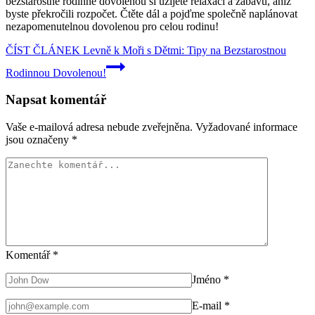
bezstarostné rodinné dovolenou si užijete relaxaci a zábavu, aniž
byste překročili rozpočet. Čtěte dál a pojďme společně naplánovat
nezapomenutelnou dovolenou pro celou rodinu!
ČÍST ČLÁNEK
Levně k Moři s Dětmi: Tipy na Bezstarostnou
Rodinnou Dovolenou!
Napsat komentář
Vaše e-mailová adresa nebude zveřejněna.
Vyžadované informace
jsou označeny
*
Komentář
*
Jméno
*
E-mail
*