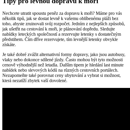
Tipy pro levnou dopravu⁣ k moři
Nechcete utratit spoustu peněz za dopravu k moři? Máme‌ pro vás
⁤několik tipů, jak se dostat levně k vašemu oblíbenému​ pláži bez
toho,‍ abyste zruinovali svůj rozpočet.⁤ Jedním z ⁣nejlepších způsobů,
jak ušetřit na cestování ​k moři, ‍je plánování dopředu. Sledujte⁤
nabídky leteckých společností‌ a rezervujte letenky s‌ dostatečným
předstihem. Čím dříve rezervujete, tím levnější letenky⁣ obvykle
získáte.
Je ‍také dobré zvážit ​alternativní formy⁣ dopravy, ‍jako jsou⁢ autobusy,
vlaky nebo dokonce​ sdílené jízdy. Často mohou být ⁣tyto​ možnosti
cenově ‌výhodnější než letadla. Dalším tipem ⁤je hledání last minute
nabídek nebo slevových kódů‍ na různých cestovních portálech.
Nezapomeňte také porovnat ceny ubytování a vybrat​ si možnost,
která⁢ nezatíží zbytek vaší dovolené.