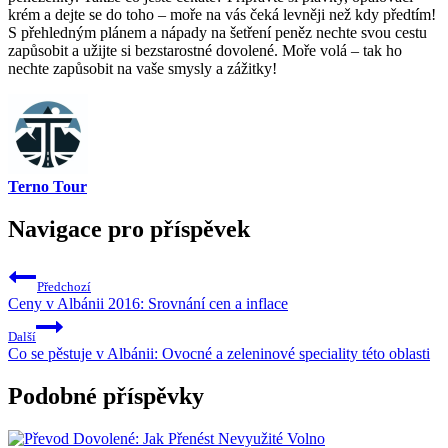
krém a ​dejte‍ se do ⁢toho – ​moře na⁤ vás ⁣čeká levněji než kdy‍ předtím!
S ⁢přehledným plánem ⁢a nápady ⁣na šetření peněz nechte svou cestu
zapůsobit a užijte ⁣si ‌bezstarostné ‍dovolené. Moře volá – tak ho
nechte zapůsobit⁣ na vaše smysly⁢ a zážitky!
Terno Tour
Navigace pro příspěvek
Předchozí
Ceny v Albánii 2016: Srovnání cen a inflace
Další
Co se pěstuje v Albánii: Ovocné a zeleninové speciality této oblasti
Podobné příspěvky