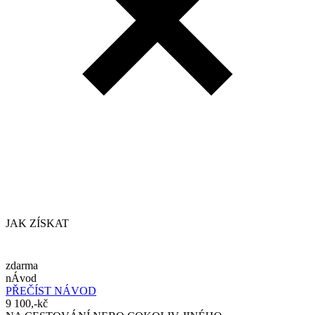
JAK ZÍSKAT
zdarma
nÁvod
PŘEČÍST NÁVOD
9 100,-kč