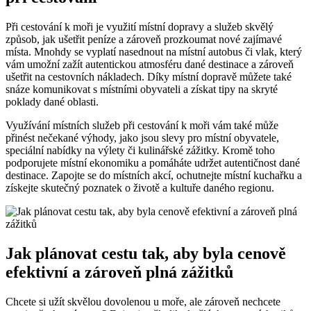
Při⁣ cestování k ‍moři ⁣je využití místní dopravy a​ služeb skvělý
způsob, jak ušetřit peníze a zároveň prozkoumat nové zajímavé
‍místa. Mnohdy se vyplatí nasednout na místní autobus či vlak, který
vám umožní zažít ⁣autentickou ‌atmosféru dané ⁣destinace ‍a ‍zároveň
ušetřit na cestovních nákladech. Díky místní dopravě můžete také⁤
snáze komunikovat s místními obyvateli a ⁣získat tipy na skryté
poklady dané​ oblasti.
Využívání místních služeb při cestování k moři vám ​také může
přinést​ nečekané výhody, jako jsou slevy pro místní obyvatele,
‍speciální nabídky na výlety či kulinářské‍ zážitky. Kromě toho
⁤podporujete ⁢místní ekonomiku a pomáháte ‍udržet autentičnost dané
destinace. ⁣Zapojte se do místních ‍akcí, ochutnejte místní ‍kuchařku‍ a
získejte skutečný poznatek o životě a​ kultuře daného regionu.
Jak ​plánovat ​cestu tak, aby byla ⁤cenově
efektivní a⁣ zároveň plná zážitků
Chcete si užít skvělou dovolenou u moře, ​ale zároveň nechcete