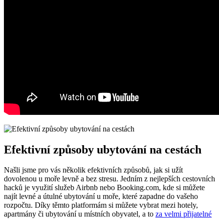
Efektivní ⁤způsoby⁢ ubytování ⁤na ⁣cestách
Našli jsme pro ⁢vás několik ‍efektivních ⁢způsobů, jak‌ si ‌užít
dovolenou u moře ⁣levně⁤ a bez⁤ stresu. Jedním z nejlepších⁣ cestovních⁤
hacků ⁢je využití ‍služeb Airbnb⁣ nebo‍ Booking.com, kde si můžete⁤
najít levné ​a útulné ubytování u moře, které zapadne do⁣ vašeho
rozpočtu. Díky těmto platformám si můžete vybrat‍ mezi hotely,
apartmány či ubytování u místních obyvatel, a to ​
za velmi přijatelné