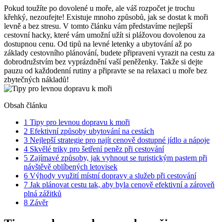
Pokud toužíte po ‌dovolené ​u⁢ moře, ale ⁣váš rozpočet je trochu
křehký, nezoufejte!​ Existuje mnoho způsobů, jak se dostat k moři
levně a bez stresu. V tomto článku vám představíme nejlepší
⁤cestovní hacky,⁣ které vám⁢ umožní užít si plážovou dovolenou za
‍dostupnou cenu. Od tipů ⁤na levné letenky​ a ⁤ubytování až po
základy cestovního plánování,⁣ budete připraveni vyrazit na cestu za
dobrodružstvím bez vyprázdnění vaší peněženky.⁤ Takže si dejte
⁣pauzu‍ od každodenní⁢ rutiny a⁣ připravte se na‌ relaxaci ‌u moře ‌bez⁢
zbytečných nákladů!
Obsah článku
1
Tipy pro levnou dopravu⁣ k moři
2
Efektivní ⁤způsoby⁢ ubytování ⁤na ⁣cestách
3
Nejlepší strategie pro najít cenově dostupné jídlo a nápoje
4
Skvělé triky pro šetření peněz‌ při cestování
5
Zajímavé způsoby,⁢ jak​ vyhnout se turistickým pastem při
⁤návštěvě oblíbených letovisek
6
Výhody využití místní ‌dopravy a služeb při ⁣cestování
7
Jak ​plánovat ​cestu tak, aby byla ⁤cenově efektivní a⁣ zároveň
plná zážitků
8
Závěr