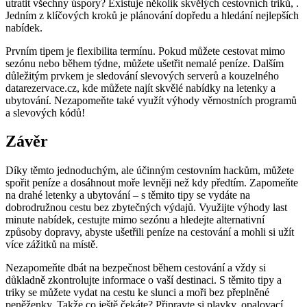
utratit všechny úspory? Existuje několik skvělých ‌cestovních triků, .
Jedním z ⁣klíčových kroků je plánování dopředu‌ a hledání nejlepších
nabídek.
Prvním tipem je⁢ flexibilita termínu. Pokud‍ můžete cestovat⁤ mimo
sezónu nebo⁤ během týdne, můžete​ ušetřit​ nemalé peníze. Dalším
důležitým prvkem je sledování⁢ slevových serverů a kouzelného
⁤datarezervace.cz, kde můžete‌ najít skvělé⁣ nabídky na letenky a
ubytování. ⁤Nezapomeňte také ⁢využít výhody věrnostních⁢ programů
a slevových kódů!
Závěr
Díky těmto jednoduchým, ale ​účinným cestovním hackům, můžete
spořit peníze a dosáhnout ⁢moře levněji⁤ než kdy předtím. Zapomeňte
na drahé ​letenky a ⁣ubytování – s ⁢těmito tipy se vydáte ​na
dobrodružnou cestu bez zbytečných výdajů. Využijte výhody⁢ last
‍minute nabídek, cestujte mimo sezónu ​a hledejte alternativní
způsoby dopravy, ⁣abyste ušetřili peníze na cestování​ a mohli si užít
více zážitků na⁣ místě.
Nezapomeňte ‌dbát⁤ na bezpečnost během cestování⁤ a vždy si
důkladně zkontrolujte informace o vaší destinaci. S těmito ‌tipy a
triky se můžete vydat na cestu ke slunci a ​moři​ bez ‌přeplněné
peněženky. Takže co ještě čekáte? Připravte si ‌plavky, opalovací