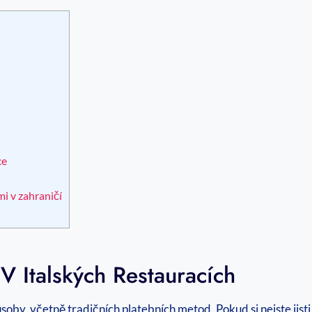
ce
i v zahraničí
V Italských Restauracích
by, včetně tradičních platebních metod. Pokud si nejste jisti, 