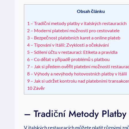
Obsah článku
1
– Tradiční metody platby v italských restauracích
2
– Moderní platební možnosti pro cestovatele
3
– Bezpečnost platebních karet a online plateb
4
– Tipování v Itálii: Zvyklosti a očekávání
5
– Sdílení účtu v restauraci: Etiketa a pravidla
6
– Co dělat v případě problémů s platbou
7
– Jak si předem ověřit platební možnosti restaura
8
– Výhody a nevýhody hotovostních platby v Itálii
9
– Jak si udržet kontrolu nad platebními transakcem
10
Závěr
– Tradiční Metody Platby 
V italských restauracích můžete platit různými způso