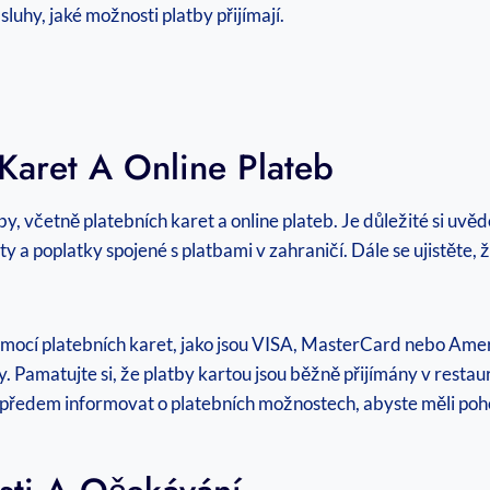
uhy, jaké možnosti platby přijímají.
Karet A Online Plateb
by, včetně platebních karet a online plateb. Je důležité si uvě
ity a poplatky spojené s platbami v zahraničí. Dále se ujistěte
pomocí platebních karet, jako jsou VISA, MasterCard nebo Amer
. Pamatujte si, že platby kartou jsou běžně přijímány v resta
ředem informovat o platebních možnostech, abyste měli pohod