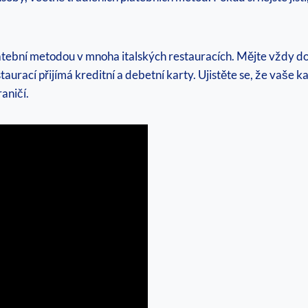
tební metodou v mnoha italských restauracích. Mějte vždy dost
staurací přijímá kreditní a debetní karty. Ujistěte se, že vaše
aničí.