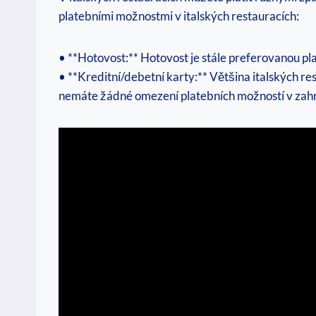
platebními možnostmi v italských restauracích:
• **Hotovost:** Hotovost je stále preferovanou pla
• **Kreditní/debetní karty:** Většina italských re
nemáte žádné omezení platebních možností v zahr