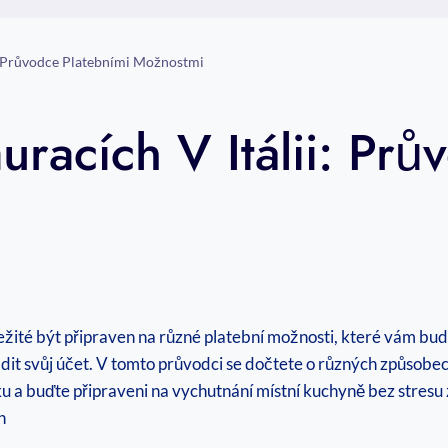
ii: Průvodce Platebními Možnostmi
auracích V Itálii: Pr
ležité být připraven na různé platební možnosti, které vám bud
adit svůj účet. V tomto průvodci se dočtete o různých způsobech
 a buďte připraveni na vychutnání místní kuchyně bez stresu z