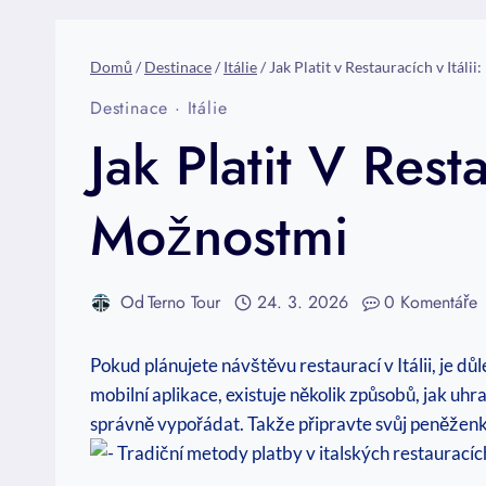
Domů
/
Destinace
/
Itálie
/
Jak Platit v Restauracích v Itál
Destinace
·
Itálie
Jak Platit V Rest
Možnostmi
Od
Terno Tour
24. 3. 2026
0 Komentáře
Pokud plánujete návštěvu restaurací v Itálii, je dů
mobilní aplikace, existuje několik způsobů, jak uhr
správně vypořádat. Takže připravte svůj peněženku