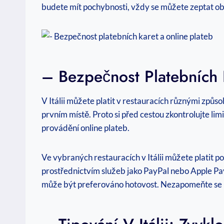
budete mít pochybnosti, vždy se můžete zeptat obsl
– Bezpečnost Platebních 
V Itálii můžete platit v restauracích různými způso
prvním místě. Proto si před cestou zkontrolujte lim
provádění online plateb.
Ve vybraných restauracích v Itálii můžete platit 
prostřednictvím služeb jako PayPal nebo Apple Pay
může být preferováno hotovost. Nezapomeňte se p