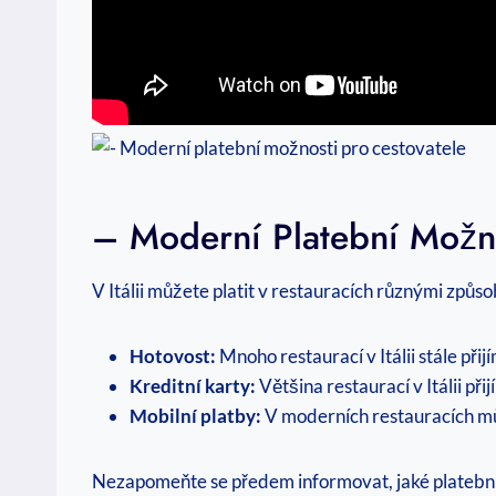
– Moderní Platební Možno
V Itálii můžete platit v restauracích různými způso
Hotovost:
Mnoho restaurací v Itálii stále při
Kreditní karty:
Většina restaurací v Itálii př
Mobilní platby:
V moderních restauracích můž
Nezapomeňte se předem informovat, jaké platební m