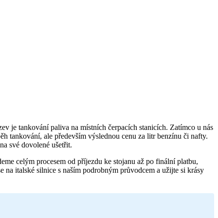
výzev je tankování paliva na místních čerpacích stanicích. Zatímco u nás
běh tankování, ale především výslednou cenu za litr benzínu či nafty.
a své dovolené ušetřit.
edeme celým procesem od příjezdu ke stojanu až po finální platbu,
se na italské silnice s naším podrobným průvodcem a užijte si krásy