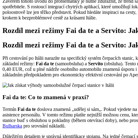
Závěrem tohoto úvodu do problematiky je nutné zdůraznit, že trend s
spotřebitele. S rostoucí integrací chytrých aplikací, které umožňují 
poloostrově lze jen těžko představit. Pokud hledáte inspiraci na cesty
krokem k bezproblémové cestě za krásami Itálie.
Rozdíl mezi režimy Fai da te a Servito: Jak
Rozdíl mezi režimy Fai da te a Servito: Jak
Při cestování po Itálii narazíte na specifický systém čerpacích stani
základní režimy:
Fai da te
(samoobsluha) a
Servito
(obsluha). Tento 
0,40 EUR, což u plné nádrže osobního automobilu znamená úsporu i v
základním předpokladem pro ekonomicky efektivní cestování po Ape
Fai da te: Co to znamená v praxi?
Termín
Fai da te
doslova znamená „udělej si sám„. Pokud vjedete na č
asistence personálu. V tomto režimu platíte nejnižší možnou cenu, kt
stanice buď s obsluhou u pokladny (během otevírací doby), nebo pros
Bulharska
pro srovnání nákladů.
Důležitým detailem je správná identifikace stojanu. Na jedné čerpací 