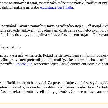
nete natankovat si sami, systém vám může automaticky naúčtovat vyšší se
 dálnicích najdete na webu
Autostrade per l’Italia
.
lmi populární. Jakmile zastavíte u takto označeného stojanu, přistoupí k
uha provede tankování, případně vám očistí čelní sklo nebo zkontroluje 
čítán přímo do ceny za litr paliva zobrazené na daném stojanu. Tankování 
 již tak vyšší než ve městech. Pokud nejste srozuměni s místními poměry,
devším pro ty, kteří preferují pohodlí, mají fyzické omezení nebo se nech
m pomůže i
Policie ČR
, respektive jejich italský ekvivalent Polizia di Sta
vat několik expertních pravidel. Za prvé, tankujte v době siesty (obvy
liminuje riziko, že omylem zvolíte dražší variantu s obsluhou. Za druhé,
 často o několik centů levněji a fungují téměř výhradně na bázi samoobs