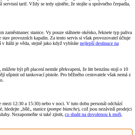
rvisní tarif. Vždy se tedy ujistěte, že stojíte u správného čerpadla,
 vám zaměstnanec stanice. Vy pouze stáhnete okénko, řeknete typ paliva
stav provozních kapalin. Za tento servis si však provozovatel účtuje
v Itálii je věda, stejně jako když vybíráte
nejlepší destinace na
 můžete být při placení nemile překvapeni, že litr benzínu stojí o 10
tějí ušpinit od tankovací pistole. Pro běžného cestovatele však nemá z
to.
kle mezi 12:30 a 15:30) nebo v noci. V tuto dobu personál odchází
 hledejte „bílé„ stanice (
pompe bianche
), což jsou nezávislí prodejci
luhy. Nezapomeňte si také zjistit,
co sbalit na dovolenou k moři
,