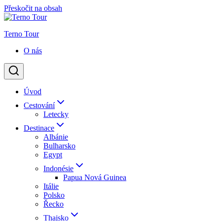
Přeskočit na obsah
Terno Tour
O nás
Úvod
Cestování
Letecky
Destinace
Albánie
Bulharsko
Egypt
Indonésie
Papua Nová Guinea
Itálie
Polsko
Řecko
Thajsko