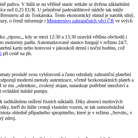
ě paliva. V Itálii se na většině stanic setkáte se dvěma základními
i více než 0,25 EUR. U průměrné padesátilitrové nádrže tak může
Brenneru až do Toskánska. Tento ekonomický stimul je natolik silný,
ktury, o čemž informuje i
Ministerstvo zahraničních věcí ČR
ve svých
jako „riposo„, kdy se mezi 12:30 a 15:30 uzavírá většina obchodů i
ro motoristy padla. Automatizované stanice fungují v režimu 24/7,
latební kartu nebo hotovost v jakoukoli denní i noční hodinu, což
i
při cestě na jih.
maty proslulé svou vybíravostí a často odmítaly zahraniční platební
odporují moderní metody autentizace, včetně bezkontaktních plateb a
ímž se mu „odemkne„ zvolený stojan, natankuje potřebné množství a
 i ovládání italské pumpy.
u k radikálnímu snížení fixních nákladů. Díky absenci mzdových
liky, kteří do Itálie cestují vlastním vozem, se tak samoobslužná
stota ohledně případného spropitného, které je v režimu „Servito„ v
ný zdroj.