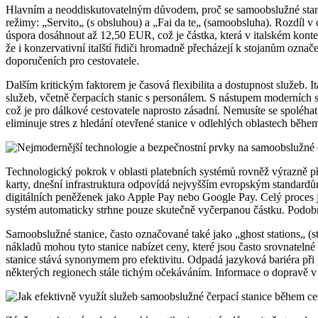
Hlavním a neoddiskutovatelným důvodem, proč se samoobslužné stanice t
režimy: „Servito„ (s obsluhou) a „Fai da te„ (samoobsluha). Rozdíl v
úspora dosáhnout až 12,50 EUR, což je částka, která v italském kon
že i konzervativní italští řidiči hromadně přecházejí k stojanům označ
doporučeních pro cestovatele.
Dalším kritickým faktorem je časová flexibilita a dostupnost služeb. I
služeb, včetně čerpacích stanic s personálem. S nástupem moderních 
což je pro dálkové cestovatele naprosto zásadní. Nemusíte se spoléhat
eliminuje stres z hledání otevřené stanice v odlehlých oblastech běh
Technologický pokrok v oblasti platebních systémů rovněž výrazně při
karty, dnešní infrastruktura odpovídá nejvyšším evropským standardů
digitálních peněženek jako Apple Pay nebo Google Pay. Celý proces je
systém automaticky strhne pouze skutečně vyčerpanou částku. Podobn
Samoobslužné stanice, často označované také jako „ghost stations„ (s
nákladů mohou tyto stanice nabízet ceny, které jsou často srovnatelné 
stanice stává synonymem pro efektivitu. Odpadá jazyková bariéra při 
některých regionech stále tichým očekáváním. Informace o dopravě v 