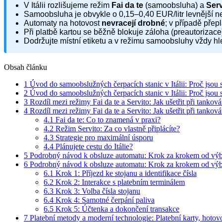
V Itálii rozlišujeme režim
Fai da te
(samoobsluha) a
Serv
Samoobsluha je obvykle o 0,15–0,40 EUR/litr levnější n
Automaty na hotovost
nevracejí drobné
; v případě přep
Při platbě kartou se běžně blokuje záloha (preautorizac
Dodržujte místní etiketu a v režimu samoobsluhy vždy hle
Obsah článku
1
Úvod do samoobslužných čerpacích stanic v Itálii: Proč jsou s
2
Úvod do samoobslužných čerpacích stanic v Itálii: Proč jsou s
3
Rozdíl mezi režimy Fai da te a Servito: Jak ušetřit při tanková
4
Rozdíl mezi režimy Fai da te a Servito: Jak ušetřit při tanková
4.1
Fai da te: Co to znamená v praxi?
4.2
Režim Servito: Za co vlastně připlácíte?
4.3
Strategie pro maximální úsporu
4.4
Plánujete cestu do Itálie?
5
Podrobný návod k obsluze automatu: Krok za krokem od výbě
6
Podrobný návod k obsluze automatu: Krok za krokem od výbě
6.1
Krok 1: Příjezd ke stojanu a identifikace čísla
6.2
Krok 2: Interakce s platebním terminálem
6.3
Krok 3: Volba čísla stojanu
6.4
Krok 4: Samotné čerpání paliva
6.5
Krok 5: Účtenka a dokončení transakce
7
Platební metody a moderní technologie: Platební karty, hotov