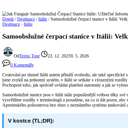
Domů
/
Destinace
/
Itálie
/
Samoobslužné čerpací stanice v Itálii: Velk
Destinace
·
Itálie
Samoobslužné čerpací stanice v Itálii: Velk
Od
Terno Tour
22. 12. 2025
9. 5. 2026
0 Komentáře
Cestování po slunné Itálii autem přináší svobodu, ale také specifické s
jsme zvyklí na jednotný systém, v Itálii se setkáte s výraznými rozdíl
Pochopení toho, jak správně ovládat platební automaty a jak se vyhn
Samoobslužné stanice jsou v Itálii stále populárnější volbou díky své
vysvětlíme rozdíly v terminologii a poradíme, na co si dát pozor, aby
Apeninského poloostrova bez obav z neznámého systému tankování a z
V kostce (TL;DR):