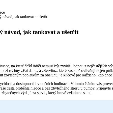
ý návod, jak tankovat a ušetřit
ý návod, jak tankovat a ušetřit
ituace, na které čeští řidiči nemusí být zvyklí. Jednou z nejčastějších 
y mezi režimy „Fai da te„ a „Servito„, které zásadně ovlivňují nejen prů
out zbytečným poplatkům za obsluhu, je klíčové pro každého, kdo chce n
 rychlosti a dostupnosti i v nočních hodinách. V tomto článku vás prov
 vaše cesta proběhla hladce a bez zbytečného stresu u pumpy. Připravte 
bytečných výdajů za servis, který hravě zvládnete sami.