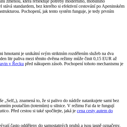
lní změnou, která reflektuje potřeby moderního, mobilního
del stává standardem, bez kterého si efektivní cestování po Apeninském
astrukturou. Pochopení, jak tento systém funguje, je tedy prvním
nými hmotami je unikátní svým striktním rozdělením služeb na dva
eden litr paliva mezi těmito dvěma režimy může činit 0,15 EUR až
ravin v Řecku
před nákupem zásob. Pochopení tohoto mechanismu je
e „Self„), znamená to, že si palivo do nádrže natankujete sami bez
klamním poutačům (totemům) u silnice. V režimu Fai da te fungují
atico
. Před cestou si také spočítejte, jaká je
cena cesty autem do
 bývají často odděleny do samostatných pruhů a jsou jasně označeny.