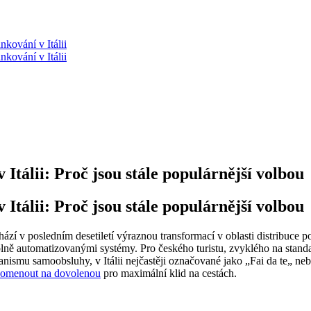
nkování v Itálii
nkování v Itálii
Itálii: Proč jsou stále populárnější volbou
Itálii: Proč jsou stále populárnější volbou
ochází v posledním desetiletí výraznou transformací v oblasti distribuce
lně automatizovanými systémy. Pro českého turistu, zvyklého na stand
nismu samoobsluhy, v Itálii nejčastěji označované jako „Fai da te„ neb
pomenout na dovolenou
pro maximální klid na cestách.