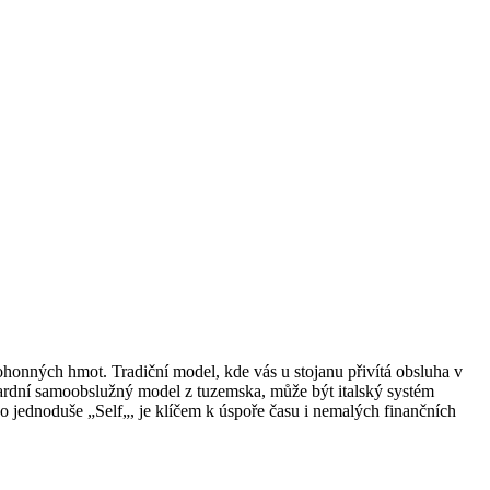
 pohonných hmot. Tradiční model, kde vás u stojanu přivítá obsluha v
ardní samoobslužný model z tuzemska, může být italský systém
o jednoduše „Self„, je klíčem k úspoře času i nemalých finančních