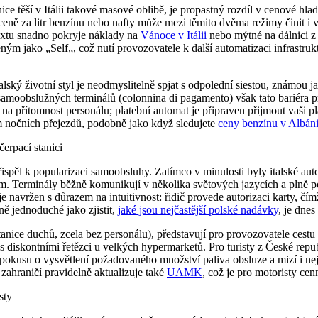
ěší v Itálii takové masové oblibě, je propastný rozdíl v cenové hladin
 ceně za litr benzínu nebo nafty může mezi těmito dvěma režimy činit 
textu snadno pokryje náklady na
Vánoce v Itálii
nebo mýtné na dálnici z 
eným jako „Self„, což nutí provozovatele k další automatizaci infrastru
talský životní styl je neodmyslitelně spjat s odpolední siestou, známou 
samoobslužných terminálů (colonnina di pagamento) však tato bariéra p
 na přítomnost personálu; platební automat je připraven přijmout vaši p
em nočních přejezdů, podobně jako když sledujete
ceny benzínu v Albáni
spěl k popularizaci samoobsluhy. Zatímco v minulosti byly italské auto
m. Terminály běžně komunikují v několika světových jazycích a plně p
 navržen s důrazem na intuitivnost: řidič provede autorizaci karty, č
ě jednoduché jako zjistit,
jaké jsou nejčastější polské nadávky
, je dnes
tanice duchů, zcela bez personálu), představují pro provozovatele cest
s diskontními řetězci u velkých hypermarketů. Pro turisty z České repub
pokusu o vysvětlení požadovaného množství paliva obsluze a mizí i neji
zahraničí pravidelně aktualizuje také
UAMK
, což je pro motoristy cen