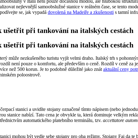
amoobsluhy v Itálii není pouze dočasnou módou, ale hlubokou strukturá
lokalizovat nejlevnější samoobslužné stanice v reálném čase, se tento mo
, podívejte se, jak vypadá
dovolená na Madeiře a zkušenosti
s tamní infr
 ušetřit při tankování na italských cestách
 ušetřit při tankování na italských cestách
c, který může nezkušeného turistu vyjít velmi draho. Italský trh s pohon
rozdíl není pouze o komfortu, ale především o ceně. Rozdíl v ceně za j
íce než 500 korun. Je to podobně důležité jako znát
aktuální ceny pot
ninském poloostrově.
erpací stanici a uvidíte stojany označené tímto nápisem (nebo jednoduš
erou stanice nabízí. Tato cena je obvykle ta, která dominuje velkým re
třednictvím automatického platebního terminálu, tzv.
accettatore autom
stanici mohou být vedle sebe stojany pro oba režimy. Stojany Fai da te