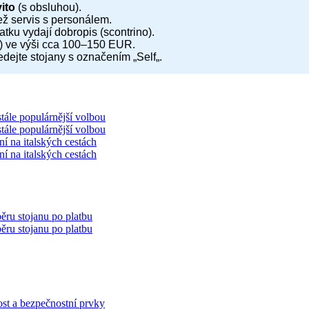
ito
(s obsluhou).
ež servis s personálem.
latku vydají dobropis (scontrino).
e) ve výši cca 100–150 EUR.
dejte stojany s označením „Self„.
tále populárnější volbou
tále populárnější volbou
ní na italských cestách
ní na italských cestách
ru stojanu po platbu
ru stojanu po platbu
ost a bezpečnostní prvky