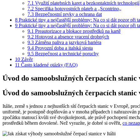
7.1
Využití platebních karet a bezkontaktních technologií
7.2
Specifika hotovostních plateb a „Scontrino„
7.3
Bezpečnostní prvky a ochrana dat
8
Praktické tipy a nejčastější problémy: Na co si dát pozor při ta
9
Praktické tipy a nejčastější problémy: Na co si dát pozor při ta
9.1
Preautorizace a blokace prostředků na kartě
9.2
Hotovost a absence vracení drobných
9.3
Záměna paliva a jazyková bariéra
9.4
Provozní doba a italská siesta
9.5
Bezpečnost a technické poruchy
10
Závěr
11
Často kladené otázky (FAQ)
Úvod do samoobslužných čerpacích stanic v 
Úvod do samoobslužných čerpacích stanic v 
Itálie, země s jednou z nejhustších sítí čerpacích stanic v Evropě, pr
uniformě, je postupně doplňován a v mnoha případech i nahrazován p
zpočátku matoucí kvůli své dvojkolejnosti, ale právě pochopení mecha
prostředků během dovolené. Než vyrazíte, je dobré si ověřit,
co neza