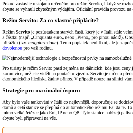
Pokud zastavíte u stojanu určeného pro režim Servito, i když se rozhod
abyste se vyhnuli zbytečným výdajům. Oficiální pravidla provozu na
Režim Servito: Za co vlastně připlácíte?
Režim
Servito
je pozůstatkem starých časů, který je v Itálii stále ve
a částku (např. „Cinquanta euro„ nebo „Pieno„ pro plnou nádrž). Obsl
přirážku (tzv.
maggiorazione
). Tento poplatek není fixní, ale je zapo
dovolenou
pro vaši rodinu.
Pro turisty je režim Servito pastí zejména na dálnicích, kde jsou ceny
korun více, než jste viděli na poutači u vjezdu. Servito je určeno pře
ekonomického hlediska žádný přínos. V případě nouze na silnici vá
Strategie pro maximální úsporu
Aby bylo vaše tankování v Itálii co nejlevnější, doporučuje se dodržo
domů a celá stanice se přepíná do automatického režimu Fai da te. To e
mimo velké řetězce jako Eni, IP nebo Q8. Tyto stanice nabízejí palivo
abyste byli připraveni na vše.