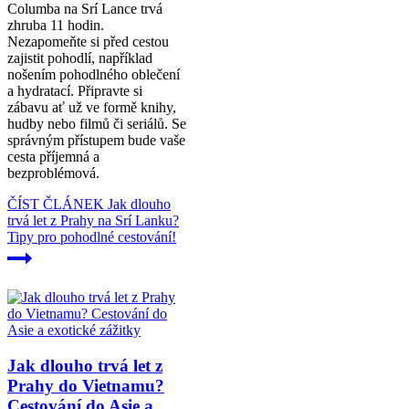
Columba na Srí Lance trvá
zhruba 11 hodin.
Nezapomeňte si před cestou
zajistit pohodlí, například
nošením pohodlného oblečení
a hydratací. Připravte si
zábavu ať už ve formě knihy,
hudby nebo filmů či seriálů. Se
správným přístupem bude vaše
cesta příjemná a
bezproblémová.
ČÍST ČLÁNEK
Jak dlouho
trvá let z Prahy na Srí Lanku?
Tipy pro pohodlné cestování!
Jak dlouho trvá let z
Prahy do Vietnamu?
Cestování do Asie a