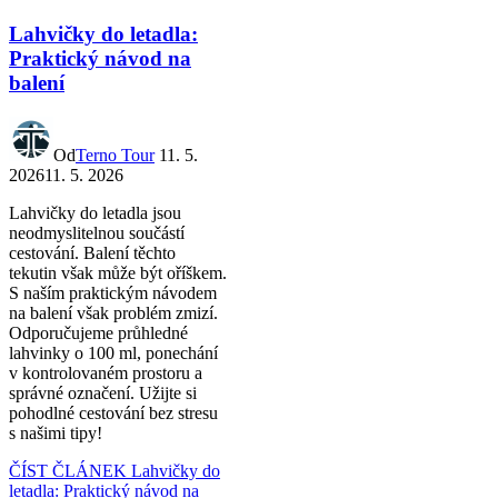
Lahvičky do letadla:
Praktický návod na
balení
Od
Terno Tour
11. 5.
2026
11. 5. 2026
Lahvičky do letadla jsou
neodmyslitelnou součástí
cestování. Balení těchto
tekutin však může být oříškem.
S naším praktickým návodem
na balení však problém zmizí.
Odporučujeme průhledné
lahvinky o 100 ml, ponechání
v kontrolovaném prostoru a
správné označení. Užijte si
pohodlné cestování bez stresu
s našimi tipy!
ČÍST ČLÁNEK
Lahvičky do
letadla: Praktický návod na