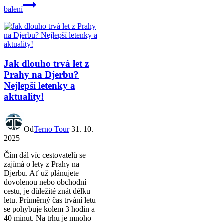
balení
Jak dlouho trvá let z
Prahy na Djerbu?
Nejlepší letenky a
aktuality!
Od
Terno Tour
31. 10.
2025
Čím dál víc cestovatelů se
zajímá o lety z Prahy na
Djerbu. Ať už plánujete
dovolenou nebo obchodní
cestu, je důležité znát délku
letu. Průměrný čas trvání letu
se pohybuje kolem 3 hodin a
40 minut. Na trhu je mnoho