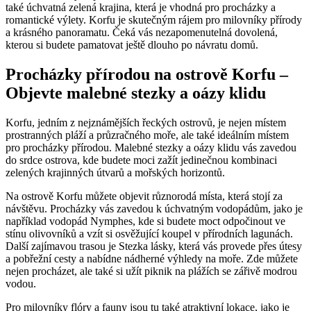
také úchvatná zelená krajina, která je vhodná pro procházky a
romantické výlety. Korfu je skutečným rájem pro milovníky přírody
a krásného panoramatu. Čeká vás nezapomenutelná dovolená,
kterou si budete pamatovat ještě dlouho po návratu domů.
Procházky přírodou na ostrově Korfu –
Objevte malebné stezky a oázy klidu
Korfu, jedním z nejznámějších řeckých ostrovů, je nejen místem
prostranných pláží a průzračného moře, ale také ideálním místem
pro procházky přírodou. Malebné stezky a oázy klidu vás zavedou
do srdce ostrova, kde budete moci zažít jedinečnou kombinaci
zelených krajinných útvarů a mořských horizontů.
Na ostrově Korfu můžete objevit různorodá místa, která stojí za
návštěvu. Procházky vás zavedou k úchvatným vodopádům, jako je
například vodopád Nymphes, kde si budete moct odpočinout ve
stínu olivovníků a vzít si osvěžující koupel v přírodních lagunách.
Další zajímavou trasou je Stezka lásky, která vás provede přes útesy
a pobřežní cesty a nabídne nádherné výhledy na moře. Zde můžete
nejen procházet, ale také si užít piknik na plážích se zářivě modrou
vodou.
Pro milovníky flóry a fauny jsou tu také atraktivní lokace, jako je