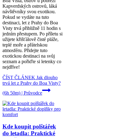
Boa Vista, ostrov u pobřeží
Kapverdských ostrovů, láká
návštěvníky svou exotikou.
Pokud se vydáte na tuto
destinaci, let z Prahy do Boa
Visty trvá přibližně 11 hodin s
jedním přestupem. Po příletu si
užijete křišťálově čisté pláže,
teplé moře a přátelskou
atmosféru. Přidejte tuto
exotickou destinaci na svůj
seznam a pořiďte si letenky co
nejdříve!
ČÍST ČLÁNEK
Jak dlouho
trvá let z Prahy do Boa Visty?
(6h 50m) | Průvodce
Kde koupit polštářek
do letadla: Praktické