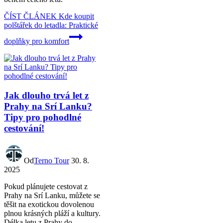
ČÍST ČLÁNEK
Kde koupit
polštářek do letadla: Praktické
doplňky pro komfort
Jak dlouho trvá let z
Prahy na Srí Lanku?
Tipy pro pohodlné
cestování!
Od
Terno Tour
30. 8.
2025
Pokud plánujete cestovat z
Prahy na Srí Lanku, můžete se
těšit na exotickou dovolenou
plnou krásných pláží a kultury.
Délka letu z Prahy do