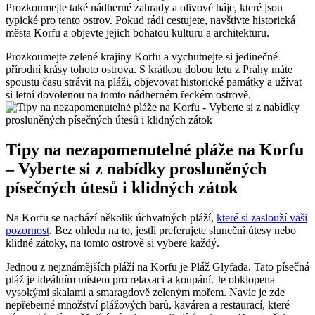
Prozkoumejte také nádherné zahrady a olivové háje, které jsou
typické pro tento ostrov. Pokud rádi cestujete, navštivte historická
města Korfu a objevte jejich bohatou kulturu a architekturu.
Prozkoumejte zelené krajiny Korfu a vychutnejte si jedinečné
přírodní krásy tohoto ostrova. S krátkou dobou letu z Prahy máte
spoustu času strávit na pláži, objevovat historické památky a užívat
si letní dovolenou na tomto nádherném řeckém ostrově.
Tipy na nezapomenutelné pláže na Korfu
– Vyberte si z nabídky prosluněných
písečných útesů i klidných zátok
Na Korfu se nachází několik úchvatných pláží,
které si zaslouží vaši
pozornost
. Bez ohledu na to, jestli preferujete sluneční útesy nebo
klidné zátoky, na tomto ostrově si vybere každý.
Jednou z nejznámějších pláží na Korfu je Pláž Glyfada. Tato písečná
pláž je ideálním místem pro relaxaci a koupání. Je obklopena
vysokými skalami a smaragdově zeleným mořem. Navíc je zde
nepřeberné množství plážových barů, kaváren a restaurací, které