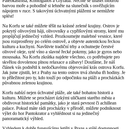
Paleokastritsa, Kontogialos a Glyfada. Nechte se unášet modrou
barvou moře a pohodlně si lehněte na slunečník s osvěžujícím
nápojem v ruce. S takovými úchvatnými plážemi se nemůžete
splést!
Na Korfu se také můžete těšit na krásné zelené krajiny. Ostrov je
pokrytý olivovými háji, olivovníky a cypřišovými stromy, které mu
propůjčují jedinečný vzhled. Prozkoumejte malebné vesnice, které
jsou rozprostřeny po celém ostrově, a objevte autentickou řeckou
kulturu a kuchyni. Navštivte tradiční trhy a ochutnejte čerstvé
olivové oleje, syté víno a slavné řecké pokrmy, jako je gyros nebo
moussaka. Na Korfu zkrátka najdete všechno, co potřebujete pro
skvělou dovolenou plnou relaxace a zábavy! Doufáme, že náš
článek vás podnětil k nedočkavému objevování krás ostrova Korfu.
Jak jsme zjistili, let z Prahy na tento ostrov trvá zhruba tři hodiny. Je
to příležitost pro ty, kdo touží po odpočinku na pláži a procházkách
půvabnou zelenou krajinou.
Korfu nabízí nejen úchvatné pláže, ale také bohatou historii a
kulturu. Můžete se procházet úzkými uličkami starého města a
obdivovat historické památky, jako je stará pevnost či achillean
palace. Pokud máte rádi procházky v přírodě, můžete podniknout
výlet do hor Pantokrator a vyhlédnout si na jedinečný
panoramatický výhled.
Vzhledem k dobře fungujícímu letišti v Praze a stálé dostupnosti