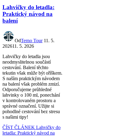
Lahvičky do letadla:
Praktický návod na
balení
Od
Terno Tour
11. 5.
2026
11. 5. 2026
Lahvičky do letadla jsou
neodmyslitelnou součástí
cestování. Balení těchto
tekutin však může být oříškem.
S naším praktickým návodem
na balení však problém zmizí.
Odporučujeme průhledné
lahvinky o 100 ml, ponechání
v kontrolovaném prostoru a
správné označení. Užijte si
pohodlné cestování bez stresu
s našimi tipy!
ČÍST ČLÁNEK
Lahvičky do
letadla: Praktický návod na