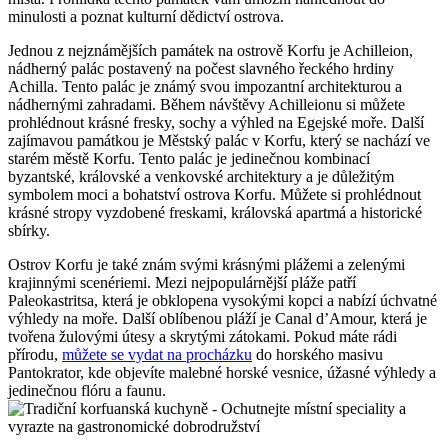
minulosti a poznat kulturní dědictví ostrova.
Jednou z nejznámějších památek na ostrově Korfu je Achilleion,
nádherný palác postavený na počest slavného řeckého hrdiny
Achilla. Tento palác je známý svou impozantní architekturou a
nádhernými zahradami. Během návštěvy Achilleionu si můžete
prohlédnout krásné fresky, sochy a výhled na Egejské moře. Další
zajímavou památkou je Městský palác v Korfu, který se nachází ve
starém městě Korfu. Tento palác je jedinečnou kombinací
byzantské, královské a venkovské architektury a je důležitým
symbolem moci a bohatství ostrova Korfu. Můžete si prohlédnout
krásné stropy vyzdobené freskami, královská apartmá a historické
sbírky.
Ostrov Korfu je také znám svými krásnými plážemi a zelenými
krajinnými scenériemi. Mezi nejpopulárnější pláže patří
Paleokastritsa, která je obklopena vysokými kopci a nabízí úchvatné
výhledy na moře. Další oblíbenou pláží je Canal d’Amour, která je
tvořena žulovými útesy a skrytými zátokami. Pokud máte rádi
přírodu,
můžete se vydat na procházku
do horského masivu
Pantokrator, kde objevíte malebné horské vesnice, úžasné výhledy a
jedinečnou flóru a faunu.