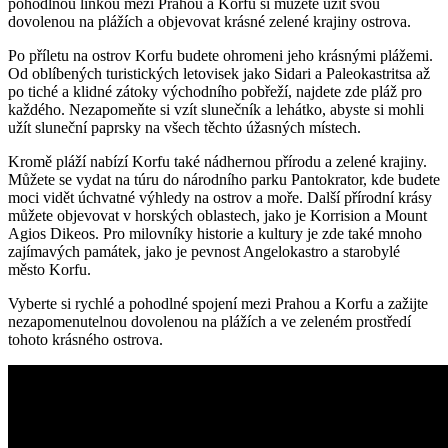
pohodlnou linkou mezi Prahou a Korfu si můžete užít svou
dovolenou na plážích a objevovat krásné zelené krajiny ostrova.
Po příletu na ostrov Korfu budete ohromeni jeho krásnými plážemi.
Od oblíbených turistických letovisek jako Sidari a Paleokastritsa až
po tiché a klidné zátoky východního pobřeží, najdete zde pláž pro
každého. Nezapomeňte si vzít slunečník a lehátko, abyste si mohli
užít sluneční paprsky na všech těchto úžasných místech.
Kromě pláží nabízí Korfu také nádhernou přírodu a zelené krajiny.
Můžete se vydat na túru do národního parku Pantokrator, kde budete
moci vidět úchvatné výhledy na ostrov a moře. Další přírodní krásy
můžete objevovat v horských oblastech, jako je Korrision a Mount
Agios Dikeos. Pro milovníky historie a kultury je zde také mnoho
zajímavých památek, jako je pevnost Angelokastro a starobylé
město Korfu.
Vyberte si rychlé a pohodlné spojení mezi Prahou a Korfu a zažijte
nezapomenutelnou dovolenou na plážích a ve zeleném prostředí
tohoto krásného ostrova.