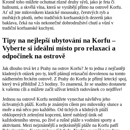
Kromě toho můžete ochutnat různé druhy sýrů, jako je feta či
halloumi, a skvělá vína, která se vyrábějí přímo na ostrově Korfu.
Ať už jste milovníkem klasické moussaky, čerstvých ryb a
mořských plodů, nebo tradičních korfuanských dezertů jako
baklava, čeká na vás nekonečné dobrodružství chutí a vůní v
tradiční korfuanské kuchyni.
Tipy na nejlepší ubytování na Korfu –
Vyberte si ideální místo pro relaxaci a
odpočinek na ostrově
Jak dlouho trvá let z Prahy na ostrov Korfu? Je to jedna z nejčastěji
kladených otázek pro ty, kteří plánují relaxační dovolenou na tomto
nádherném řeckém ostrově. Z Prahy do Korfu je přímý letecký spoj,
který trvá přibližně 2,5 hodiny. To znamená, že se snadno dostanete
k vašemu cíli a můžete začít užívat letních radovánek co nejdříve!
Jednou na ostrově Korfu nemůžete vynechat návštěvu jeho
úchvatných pláží. Korfu je známým cílem pro milovníky slunce a
moře a má něco pro každého. Od tichých a klidných pláží
obklopených zelenými kopcemi, které nabízejí únik od
každodenního stresu, po živé a rušné pláže s vodními sporty a
aktivitami. Mezi nejznámější a nejkrásnější pláže na Korfu patří