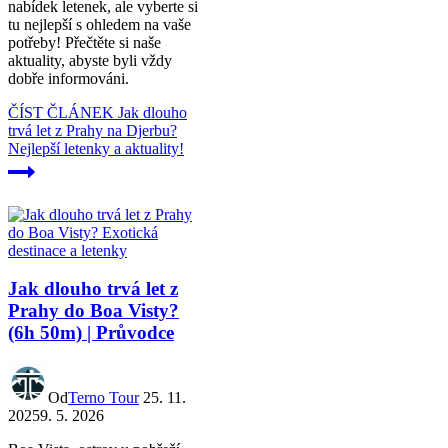
nabídek letenek, ale vyberte si
tu nejlepší s ohledem na vaše
potřeby! Přečtěte si naše
aktuality, abyste byli vždy
dobře informováni.
ČÍST ČLÁNEK
Jak dlouho
trvá let z Prahy na Djerbu?
Nejlepší letenky a aktuality!
Jak dlouho trvá let z
Prahy do Boa Visty?
(6h 50m) | Průvodce
Od
Terno Tour
25. 11.
2025
9. 5. 2026