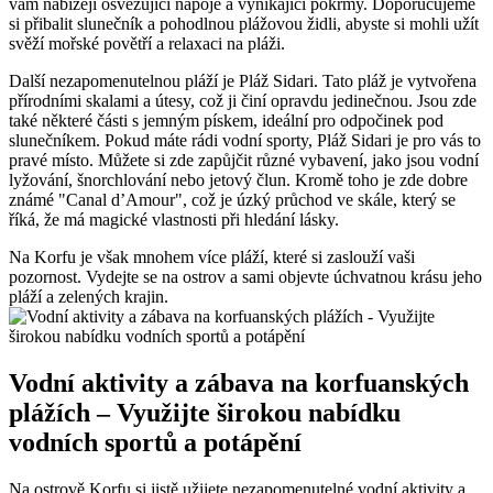
vám nabízejí osvěžující nápoje a vynikající pokrmy. Doporučujeme
si přibalit slunečník a pohodlnou plážovou židli, abyste si mohli užít
svěží mořské povětří a relaxaci na pláži.
Další nezapomenutelnou pláží je Pláž Sidari. Tato pláž je vytvořena
přírodními skalami a útesy, což ji činí opravdu jedinečnou. Jsou zde
také některé části s jemným pískem, ideální pro odpočinek pod
slunečníkem. Pokud máte rádi vodní sporty, Pláž Sidari je pro vás to
pravé místo. Můžete si zde zapůjčit různé vybavení, jako jsou vodní
lyžování, šnorchlování nebo jetový člun. Kromě toho je zde dobre
známé "Canal d’Amour", což je úzký průchod ve skále, který se
říká, že má magické vlastnosti při hledání lásky.
Na Korfu je však mnohem více pláží, které si zaslouží vaši
pozornost. Vydejte se na ostrov a sami objevte úchvatnou krásu jeho
pláží a zelených krajin.
Vodní aktivity a zábava na korfuanských
plážích – Využijte širokou nabídku
vodních sportů a potápění
Na ostrově Korfu si jistě užijete nezapomenutelné vodní aktivity a