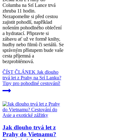
Columba na Srí Lance trvá
zhruba 11 hodin.
Nezapomeňte si před cestou
zajistit pohodlí, například
nošením pohodlného oblečení
a hydratací. Připravte si
zábavu ať už ve formě knihy,
hudby nebo filmů či seriálů. Se
správným přístupem bude vaše
cesta příjemná a
bezproblémová.
ČÍST ČLÁNEK
Jak dlouho
trvá let z Prahy na Srí Lanku?
Tipy pro pohodlné cestování!
Jak dlouho trvá let z
Prahy do Vietnamu?