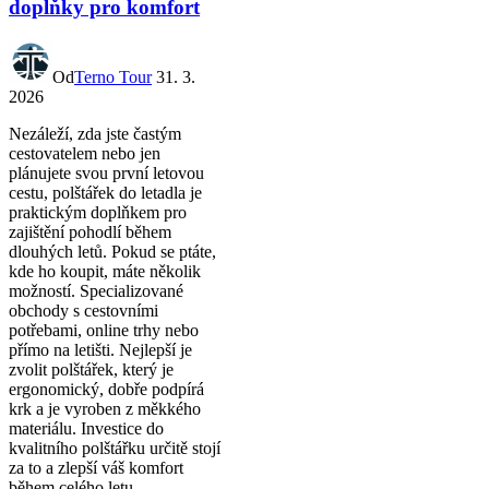
doplňky pro komfort
Od
Terno Tour
31. 3.
2026
Nezáleží, zda jste častým
cestovatelem nebo jen
plánujete svou první letovou
cestu, polštářek do letadla je
praktickým doplňkem pro
zajištění pohodlí během
dlouhých letů. Pokud se ptáte,
kde ho koupit, máte několik
možností. Specializované
obchody s cestovními
potřebami, online trhy nebo
přímo na letišti. Nejlepší je
zvolit polštářek, který je
ergonomický, dobře podpírá
krk a je vyroben z měkkého
materiálu. Investice do
kvalitního polštářku určitě stojí
za to a zlepší váš komfort
během celého letu.