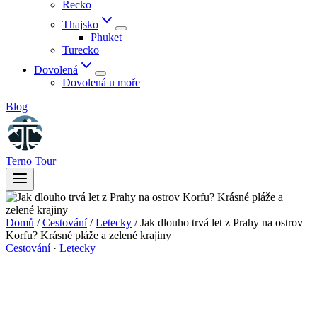
Řecko
Thajsko
Phuket
Turecko
Dovolená
Dovolená u moře
Blog
Terno Tour
Domů
/
Cestování
/
Letecky
/
Jak dlouho trvá let z Prahy na ostrov
Korfu? Krásné pláže a zelené krajiny
Cestování
·
Letecky