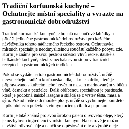
Tradiční korfuanská kuchyně –
Ochutnejte místní speciality a vyrazte na
gastronomické dobrodružství
Tradiční korfuanská kuchyně je bohatá na chuťové lahůdky a
přináší jedinečné gastronomické dobrodružství pro každého
návštěvníka tohoto nádherného řeckého ostrova. Ochutnávka
místních specialit je neodmyslitelnou součástí každého pobytu zde.
Korfu je známá pro svou pestrou směsici vlivů řecké, italské a
balkánské kuchyně, která zanechala svou stopu v tradičních
receptech a gastronomických tradicích.
Pokud se vydáte na toto gastronomické dobrodružství, určitě
nevynechejte tradiční korfuanská jídla, jako je sofrito, které je
připravováno s kuřecím nebo hovězím masem marinovaným v bílém
víně, česneku a petrželce. Další oblíbenou specialitou je pastitsada,
která je podobná italské lasagne a skládá se z vrstev těsta, masa a
sýru. Pokud máte rádi mořské plody, určitě si vychutnejte bourdeto
– pikantní rybí polévku s vinným octem, cibulí a paprikou.
Korfu je také známá pro svou širokou paletu olivového oleje, který
je nezbytným ingrediencí v místní kuchyni. Na ostrově je možné
navštívit olivové háje a naučit se o pěstování oliv a výrobě oleje.