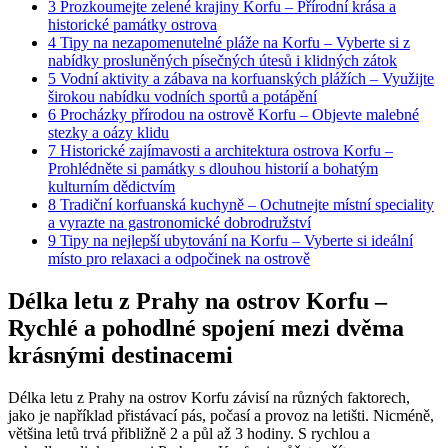
3
Prozkoumejte zelené krajiny Korfu – Přírodní krása a
historické památky ostrova
4
Tipy na nezapomenutelné pláže na Korfu – Vyberte si z
nabídky prosluněných písečných útesů i klidných zátok
5
Vodní aktivity a zábava na korfuanských plážích – Využijte
širokou nabídku vodních sportů a potápění
6
Procházky přírodou na ostrově Korfu – Objevte malebné
stezky a oázy klidu
7
Historické zajímavosti a architektura ostrova Korfu –
Prohlédněte si památky s dlouhou historií a bohatým
kulturním dědictvím
8
Tradiční korfuanská kuchyně – Ochutnejte místní speciality
a vyrazte na gastronomické dobrodružství
9
Tipy na nejlepší ubytování na Korfu – Vyberte si ideální
místo pro relaxaci a odpočinek na ostrově
Délka letu z Prahy na ostrov Korfu –
Rychlé a pohodlné spojení mezi dvěma
krásnými destinacemi
Délka letu z Prahy na ostrov Korfu závisí na různých faktorech,
jako je například přistávací pás, počasí a provoz na letišti. Nicméně,
většina letů trvá přibližně 2 a půl až 3 hodiny. S rychlou a