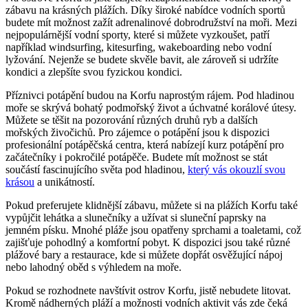
zábavu na krásných plážích. Díky široké nabídce vodních sportů
budete mít možnost zažít adrenalinové dobrodružství na moři. Mezi
nejpopulárnější vodní sporty, které si můžete vyzkoušet, patří
například windsurfing, kitesurfing, wakeboarding nebo vodní
lyžování. Nejenže se budete skvěle bavit, ale zároveň si udržíte
kondici a zlepšíte svou fyzickou kondici.
Příznivci potápění budou na Korfu naprostým rájem. Pod hladinou
moře se skrývá bohatý podmořský život a úchvatné korálové útesy.
Můžete se těšit na pozorování různých druhů ryb a dalších
mořských živočichů. Pro zájemce o potápění jsou k dispozici
profesionální potápěčská centra, která nabízejí kurz potápění pro
začátečníky i pokročilé potápěče. Budete mít možnost se stát
součástí fascinujícího světa pod hladinou,
který vás okouzlí svou
krásou
a unikátností.
Pokud preferujete klidnější zábavu, můžete si na plážích Korfu také
vypůjčit lehátka a slunečníky a užívat si sluneční paprsky na
jemném písku. Mnohé pláže jsou opatřeny sprchami a toaletami, což
zajišťuje pohodlný a komfortní pobyt. K dispozici jsou také různé
plážové bary a restaurace, kde si můžete dopřát osvěžující nápoj
nebo lahodný oběd s výhledem na moře.
Pokud se rozhodnete navštívit ostrov Korfu, jistě nebudete litovat.
Kromě nádherných pláží a možnosti vodních aktivit vás zde čeká