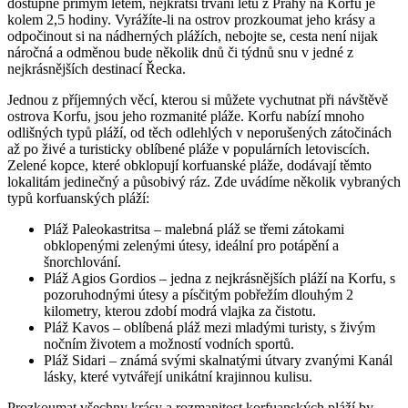
dostupné přímým letem, nejkratší trvání letu z Prahy na Korfu je
kolem 2,5 hodiny. Vyrážíte-li na ostrov prozkoumat jeho krásy a
odpočinout si na nádherných plážích, nebojte se, cesta není nijak
náročná a odměnou bude několik dnů či týdnů snu v jedné z
nejkrásnějších destinací Řecka.
Jednou z příjemných věcí, kterou si můžete vychutnat při návštěvě
ostrova Korfu, jsou jeho rozmanité pláže. Korfu nabízí mnoho
odlišných typů pláží, od těch odlehlých v neporušených zátočinách
až po živé a turisticky oblíbené pláže v populárních letoviscích.
Zelené kopce, které obklopují korfuanské pláže, dodávají těmto
lokalitám jedinečný a působivý ráz. Zde uvádíme několik vybraných
typů korfuanských pláží:
Pláž Paleokastritsa – malebná pláž se třemi zátokami
obklopenými zelenými útesy, ideální pro potápění a
šnorchlování.
Pláž Agios Gordios – jedna z nejkrásnějších pláží na Korfu, s
pozoruhodnými útesy a písčitým pobřežím dlouhým 2
kilometry, kterou zdobí modrá vlajka za čistotu.
Pláž Kavos – oblíbená pláž mezi mladými turisty, s živým
nočním životem a možností vodních sportů.
Pláž Sidari – známá svými skalnatými útvary zvanými Kanál
lásky, které vytvářejí unikátní krajinnou kulisu.
Prozkoumat všechny krásy a rozmanitost korfuanských pláží by