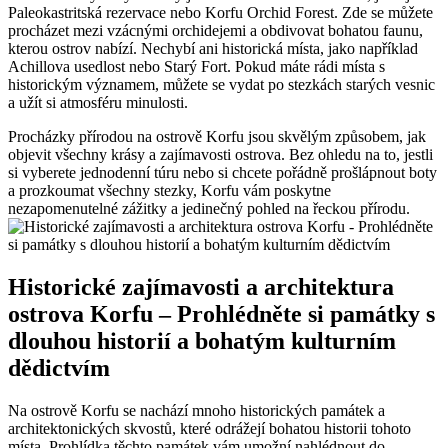
Paleokastritská rezervace nebo Korfu Orchid Forest. Zde se můžete
procházet mezi vzácnými orchidejemi a obdivovat bohatou faunu,
kterou ostrov nabízí. Nechybí ani historická místa, jako například
Achillova usedlost nebo Starý Fort. Pokud máte rádi místa s
historickým významem, můžete se vydat po stezkách starých vesnic
a užít si atmosféru minulosti.
Procházky přírodou na ostrově Korfu jsou skvělým způsobem, jak
objevit všechny krásy a zajímavosti ostrova. Bez ohledu na to, jestli
si vyberete jednodenní túru nebo si chcete pořádně prošlápnout boty
a prozkoumat všechny stezky, Korfu vám poskytne
nezapomenutelné zážitky a jedinečný pohled na řeckou přírodu.
Historické zajímavosti a architektura
ostrova Korfu – Prohlédněte si památky s
dlouhou historií a bohatým kulturním
dědictvím
Na ostrově Korfu se nachází mnoho historických památek a
architektonických skvostů, které odrážejí bohatou historii tohoto
místa. Prohlídka těchto památek vám umožní nahlédnout do