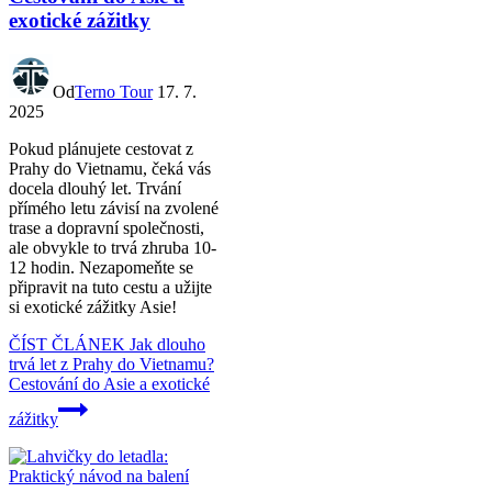
exotické zážitky
Od
Terno Tour
17. 7.
2025
Pokud plánujete cestovat z
Prahy do Vietnamu, čeká vás
docela dlouhý let. Trvání
přímého letu závisí na zvolené
trase a dopravní společnosti,
ale obvykle to trvá zhruba 10-
12 hodin. Nezapomeňte se
připravit na tuto cestu a užijte
si exotické zážitky Asie!
ČÍST ČLÁNEK
Jak dlouho
trvá let z Prahy do Vietnamu?
Cestování do Asie a exotické
zážitky