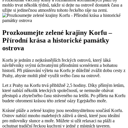
mohlo trvat několik týdnů, takže si dejte na ostrově dostatek času a
užijte si jedinečnou atmosféru tohoto řeckého ráje na zemi.
Prozkoumejte zelené krajiny Korfu –
Přírodní krása a historické památky
ostrova
Korfu je jedním z nejkrásnějších řeckých ostrovů, který láká
návštěvníky svými úchvatnými přírodními scenériemi a bohatou
historií. Při plánování výletu na Korfu je důležité zvážit dobu cesty z
Prahy, abyste mohli plně využít svého času na ostrově.
Let z Prahy na Korfu trvá přibližně 2,5 hodiny. Díky přímým letům,
které nabízí několik leteckých společností, se nemusíte obávat
přestupů a zbytečného času stráveného na letišti. Po příletu na Korfu
budete ohromeni krásou této zelené oázy Egejského moře.
Krásné pláže a zelené krajiny jsou neodmyslitelnou součástí Korfu.
Ostrov nabízí mnoho malebných zálivů a útesů, které jsou ideální
pro milovníky slunce a moře. Můžete si užít relaxaci na pláži a
ochutnat tradiční řeckou kuchyni v jedné z místních taveren.