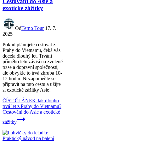
Cestování do Asie a
exotické zážitky
Od
Terno Tour
17. 7.
2025
Pokud plánujete cestovat z
Prahy do Vietnamu, čeká vás
docela dlouhý let. Trvání
přímého letu závisí na zvolené
trase a dopravní společnosti,
ale obvykle to trvá zhruba 10-
12 hodin. Nezapomeňte se
připravit na tuto cestu a užijte
si exotické zážitky Asie!
ČÍST ČLÁNEK
Jak dlouho
trvá let z Prahy do Vietnamu?
Cestování do Asie a exotické
zážitky