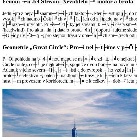
Fenom├⌐n Jet Stream: Neviditeln├╜ motor a brzda
Jedn├¡m z nejv├╜znamn─¢j┼í├¡ch faktor┼», kter├⌐ vstupuj├¡ do rov
vysok├╜ch nadmo┼Ösk├╜ch v├╜┼ík├ích od z├ípadu na v├╜chod. P┼Ö
v├╜razn─¢ urychlit. Pr├ív─¢ d├¡ky jet streamu b├╜v├í cesta sm─¢r
(headwind). Pro aktu├íln├¡ data o proud─¢n├¡ doporu─ìujeme sledo
┼Ö├ídy uv├íd─¢j├¡ pro stejnou trasu v opa─ìn├╜ch sm─¢rech odl
Geometrie „Great Circle“: Pro─ì nel├⌐t├íme v p┼Ö
P┼Öi pohledu na b─¢┼╛nou mapu se m┼»┼╛e zd├ít, ┼╛e nejkrat┼í├¡
Circle route), co┼╛ je nejkrat┼í├¡ spojnice dvou bod┼» na pov
Atlantik v jeho severn─¢j┼í├¡ ─ì├ísti a do evropsk├⌐ho vzdu┼ín├⌐
proto┼╛e efektivn├¡ balen├¡ na dlouh├⌐ trasy je kl├¡─ìem k bezs
hust├╜m provozem v koridorech, m┼»┼╛e k celkov├⌐ dob─¢ letu p┼