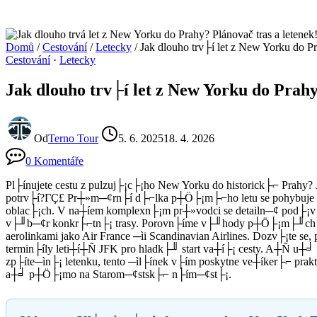
Domů
/
Cestování
/
Letecky
/
Jak dlouho trv├í let z New Yorku do 
Cestování
·
Letecky
Jak dlouho trv├í let z New Yorku do Prah
Od
Terno Tour
5. 6. 2025
18. 4. 2026
0 Komentáře
Pl├ínujete cestu z pulzuj├¡c├¡ho New Yorku do historick├⌐ Prahy
potrv├í?ΓÇ£ Pr┼»m─¢rn├í d├⌐lka p┼Ö├¡m├⌐ho letu se pohybuje kole
oblac├¡ch. V na┼íem komplexn├¡m pr┼»vodci se detailn─¢ pod├¡v├
v├╜b─¢r konkr├⌐tn├¡ trasy. Porovn├íme v├╜hody p┼Ö├¡m├╜ch spoj
aerolinkami jako Air France ─ìi Scandinavian Airlines. Dozv├¡te 
termin├íly leti┼í┼Ñ JFK pro hladk├╜ start va┼í├¡ cesty. A┼Ñ u┼╛
zp├íte─ìn├¡ letenku, tento ─ìl├ínek v├ím poskytne ve┼íker├⌐ prak
a┼╛ p┼Ö├¡mo na Starom─¢stsk├⌐ n├ím─¢st├¡.