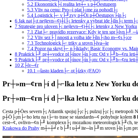
5.2
Ekonomick├í realita let┼» s p┼Öestupem
5.3
Vliv na cenu: Pro─ì plat├¡me za pohodl├¡
5.4
Logistick├⌐ v├╜zvy p┼Öi p┼Öestupov├ín├¡
6
Jak naj├¡t nejlevn─¢j┼í├¡ letenky a vybrat ide├íln├¡ term├
7
Strategie pro uloven├¡ nejlevn─¢j┼í├¡ letenky z New Yorku
7.1
Zlat├⌐ pravidlo rezervace: Kdy je ten spr├ívn├╜ ─ì
7.2
Vliv sez├│nnosti a volba ide├íln├¡ho m─¢s├¡ce
7.3
Technologick├⌐ triky a srovn├íva─ìe
7.4
Pozor na skryt├⌐ n├íklady: Basic Economy vs. Mai
8
Praktick├╜ pr┼»vodce pl├ínov├ín├¡m: Od v├╜b─¢ru leti┼í
9
Praktick├╜ pr┼»vodce pl├ínov├ín├¡m: Od v├╜b─¢ru leti┼í
10
Z├ív─¢r
10.1
─îasto kladen├⌐ ot├ízky (FAQ)
Pr┼»m─¢rn├í d├⌐lka letu z New Yorku do 
Pr┼»m─¢rn├í d├⌐lka letu z New Yorku do 
Cesta p┼Öes severn├¡ Atlantik spojuj├¡c├¡ pulzuj├¡c├¡ metropoli 
p┼Ö├¡m├⌐ho letu na t├⌐to trase se standardn─¢ pohybuje kolem
8 
cest─¢, ovlivn─¢n├╜ komplexn├¡ mozaikou meteorologick├╜ch, 
Krakowa do Prahy
m┼»┼╛e b├╜t u┼╛ite─ìn├╜m srovn├ín├¡m pro ty