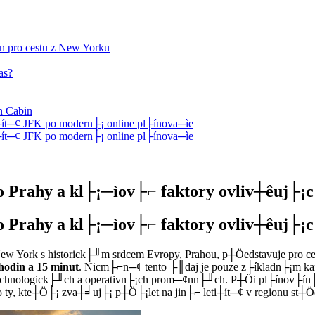
¡n pro cestu z New Yorku
as?
n Cabin
t─¢ JFK po modern├¡ online pl├ínova─ìe
t─¢ JFK po modern├¡ online pl├ínova─ìe
Prahy a kl├¡─ìov├⌐ faktory ovliv┼êuj├¡c├
Prahy a kl├¡─ìov├⌐ faktory ovliv┼êuj├¡c├
New York s historick├╜m srdcem Evropy, Prahou, p┼Öedstavuje pro c
hodin a 15 minut
. Nicm├⌐n─¢ tento ├║daj je pouze z├íkladn├¡m ka
technologick├╜ch a operativn├¡ch prom─¢nn├╜ch. P┼Öi pl├ínov├í
, kte┼Ö├¡ zva┼╛uj├¡ p┼Ö├¡let na jin├⌐ leti┼ít─¢ v regionu st┼