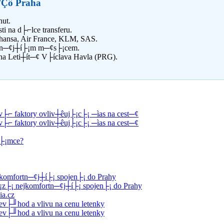
 ΓÇô Praha
ut.
i na d├⌐lce transferu.
hansa, Air France, KLM, SAS.
levn─¢j┼í├¡m m─¢s├¡cem.
na Leti┼ít─¢ V├íclava Havla (PRG).
├⌐ faktory ovliv┼êuj├¡c├¡ ─ìas na cest─¢
├⌐ faktory ovliv┼êuj├¡c├¡ ─ìas na cest─¢
Ö├¡mce?
jkomfortn─¢j┼í├¡ spojen├¡ do Prahy
├¡z├¡ nejkomfortn─¢j┼í├¡ spojen├¡ do Prahy
ia.cz
├╜hod a vlivu na cenu letenky
├╜hod a vlivu na cenu letenky