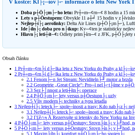
V kostce: Kl├¡─ìov├⌐ informace o letu New York
Doba p┼Ö├¡m├⌐ho letu:
Pr┼»m─¢rn─¢ 8 hodin a 15 min
Lety s p┼Öestupem:
Obvykle 11 a┼╛ 15 hodin v z├ívislost
Nejlep┼í├¡ aerolinky:
Delta Air Lines (p┼Ö├¡m├⌐), Luft
Ide├íln├¡ doba pro n├íkup:
Kv─¢ten je statisticky nej
Hlavn├¡ leti┼ít─¢:
Odlety prim├írn─¢ z JFK, p┼Ö├¡lety 
Obsah článku
1
Pr┼»m─¢rn├í d├⌐lka letu z New Yorku do Prahy a kl├¡─ìov
2
Pr┼»m─¢rn├í d├⌐lka letu z New Yorku do Prahy a kl├¡─ìov
2.1
Fenom├⌐n Jet Stream: Neviditeln├╜ motor a brzda
2.2
Geometrie „Great Circle“: Pro─ì nel├⌐t├íme v p┼
2.3
Sez├│nnost a leti┼ítn├¡ operace
2.4
P┼Ö├¡m├⌐ lety versus p┼Öestupn├¡ uzly
2.5
Vliv modern├¡ techniky a typu letadla
3
Nejlep┼í├¡ leteck├⌐ spole─ìnosti a trasy: Kdo nab├¡z├¡ ne
3.1
Nejlep┼í├¡ leteck├⌐ spole─ìnosti a trasy: Kdo nab
3.2
Γ£ê∩╕Å Rezervujte si letenky do New Yorku na Inv
4
P┼Ö├¡m├⌐ lety versus p┼Öestupy: Srovn├ín├¡ v├╜hod, nev
5
P┼Ö├¡m├⌐ lety versus p┼Öestupy: Srovn├ín├¡ v├╜hod, nev
5.1
Maxim├íln├¡ komfort p┼Ö├¡m├⌐ho spojen├¡