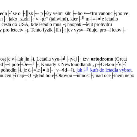
Jedn├í se o ├║zk├⌐ p├ísy velmi siln├⌐ho v─¢tru vanouc├¡ho ve
 jako „zadn├¡ v├¡tr“ (tailwind), kter├╜ m┼»┼╛e letadlo
sta do USA, kde letadlo mus├¡ naopak ─ìelit protivitru
 pro letectv├¡. Tento fyzik├íln├¡ jev vysv─¢tluje, pro─ì letov├⌐
 je v┼íak jin├í. Letadla vyu┼╛├¡vaj├¡ tzv.
ortodromu
(Great
hod pod├⌐l pob┼Öe┼╛├¡ Kanady k Newfoundlandu, p┼Öekon├ív├í
la pohodln├í, je d┼»le┼╛it├⌐ v─¢d─¢t,
jak├╜ kufr do letadla vybrat
,
y, vynucen├í nap┼Ö├¡klad bou┼Ökovou ─ìinnost├¡ nad oce├ínem nebo