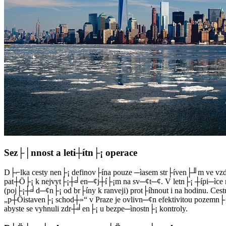
Sez├│nnost a leti┼ítn├¡ operace
D├⌐lka cesty nen├¡ definov├ína pouze ─ìasem str├íven├╜m ve vzd
pat┼Ö├¡ k nejvyt├¡┼╛en─¢j┼í├¡m na sv─¢t─¢. V letn├¡ ┼ípi─ìce 
(poj├¡┼╛d─¢n├¡ od br├íny k ranveji) prot├íhnout i na hodinu. Ce
„p┼Öistaven├¡ schod┼»“ v Praze je ovlivn─¢n efektivitou pozemn├¡
abyste se vyhnuli zdr┼╛en├¡ u bezpe─ìnostn├¡ kontroly.