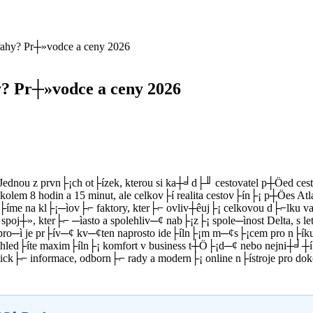
Prahy? Pr┼»vodce a ceny 2026
y? Pr┼»vodce a ceny 2026
? Jednou z prvn├¡ch ot├ízek, kterou si ka┼╛d├╜ cestovatel p┼Öed ce
m 8 hodin a 15 minut, ale celkov├í realita cestov├ín├¡ p┼Öes Atl
íme na kl├¡─ìov├⌐ faktory, kter├⌐ ovliv┼êuj├¡ celkovou d├⌐lku v
┼», kter├⌐ ─ìasto a spolehliv─¢ nab├¡z├¡ spole─ìnost Delta, s 
se, pro─ì je pr├ív─¢ kv─¢ten naprosto ide├íln├¡m m─¢s├¡cem pro n├ík
 hled├íte maxim├íln├¡ komfort v business t┼Ö├¡d─¢ nebo nejni┼╛┼í├
tick├⌐ informace, odborn├⌐ rady a modern├¡ online n├ístroje pro d