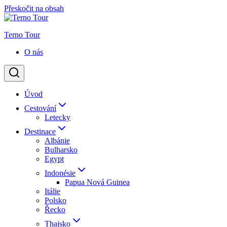
Přeskočit na obsah
Terno Tour
O nás
Úvod
Cestování
Letecky
Destinace
Albánie
Bulharsko
Egypt
Indonésie
Papua Nová Guinea
Itálie
Polsko
Řecko
Thajsko