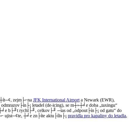
ti┼ít─¢, zejm├⌐na
JFK International Airport
a Newark (EWR),
mrazov├ín├¡ letadel (de-icing), se m┼»┼╛e doba „taxingu“
»┼╛e b├╜t rychl├╜, celkov├╜ ─ìas od „odpout├ín├¡ od gatu“ do
⌐ ujist─¢te, ┼╛e zn├íte aktu├íln├¡
pravidla pro kapaliny do letadla
,