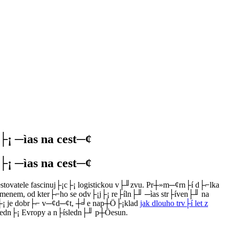
¡ ─ìas na cest─¢
¡ ─ìas na cest─¢
estovatele fascinuj├¡c├¡ logistickou v├╜zvu. Pr┼»m─¢rn├í d├⌐lka
menem, od kter├⌐ho se odv├¡j├¡ re├íln├╜ ─ìas str├íven├╜ na
n├¡ je dobr├⌐ v─¢d─¢t, ┼╛e nap┼Ö├¡klad
jak dlouho trv├í let z
Öedn├¡ Evropy a n├ísledn├╜ p┼Öesun.