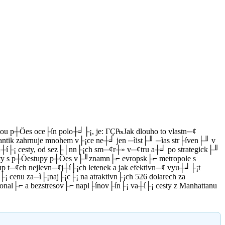
stou p┼Öes oce├ín polo┼╛├¡, je: ΓÇ₧Jak dlouho to vlastn─¢
antik zahrnuje mnohem v├¡ce ne┼╛ jen ─ìist├╜ ─ìas str├íven├╜ v
a┼í├¡ cesty, od sez├│nn├¡ch sm─¢r┼» v─¢tru a┼╛ po strategick├╜
lety s p┼Öestupy p┼Öes v├╜znamn├⌐ evropsk├⌐ metropole s
up t─¢ch nejlevn─¢j┼í├¡ch letenek a jak efektivn─¢ vyu┼╛├¡t
¡ cenu za─ì├¡naj├¡c├¡ na atraktivn├¡ch 526 dolarech za
okonal├⌐ a bezstresov├⌐ napl├ínov├ín├¡ va┼í├¡ cesty z Manhattanu