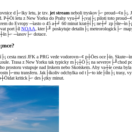
nice d├⌐lky letu, je tzv.
jet stream
neboli tryskov├⌐ proud─¢n├¡. 
i letu z New Yorku do Prahy vyu┼╛├¡vaj├¡ piloti toto proud─¢n├¡
em do Evropy ─ìasto o 45 a┼╛ 60 minut krat┼í├¡ ne┼╛ zp├íte─ìn├¡ ce
vat port├íl
NOAA
, kter├╜ poskytuje detailn├¡ meteorologick├⌐ mapy
i┼ín├⌐ ─ìasov├⌐ dotace.
├¡mce?
 cesta mezi JFK a PRG vede vodorovn─¢ p┼Öes oce├ín. Skute─ìnost
rchu koule. Trasa z New Yorku tak typicky m├¡┼Ö├¡ na severov├╜c
ho prostoru vstupuje nad Irskem nebo Skotskem. Aby va┼íe cesta by
tarostn├⌐mu transferu. Jak├íkoliv odchylka od t├⌐to ide├íln├¡ tras
Öidat kritick├⌐ des├¡tky minut.