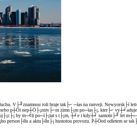
uchu. V├╜znamnou roli hraje tak├⌐ ─ìas na ranveji. Newyorsk├í le
nebo p┼Öi nep┼Ö├¡zniv├⌐m zimn├¡m po─ìas├¡, kter├⌐ vy┼╛aduje od
stuj├¡c├¡ by m─¢li po─ì├¡tat s t├¡m, ┼╛e i kdy┼╛ samotn├╜ let m┼
ho person├ílu a aktu├íln├¡ hustotou provozu. P┼Öed odletem se tak├