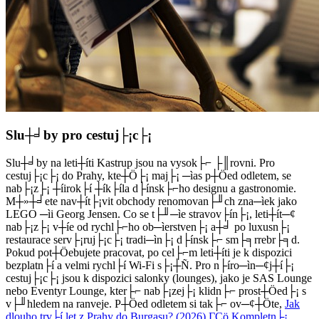
Slu┼╛by pro cestuj├¡c├¡
Slu┼╛by na leti┼íti Kastrup jsou na vysok├⌐ ├║rovni. Pro
cestuj├¡c├¡ do Prahy, kte┼Ö├¡ maj├¡ ─ìas p┼Öed odletem, se
nab├¡z├¡ ┼íirok├í ┼ík├íla d├ínsk├⌐ho designu a gastronomie.
M┼»┼╛ete nav┼ít├¡vit obchody renomovan├╜ch zna─ìek jako
LEGO ─ìi Georg Jensen. Co se t├╜─ìe stravov├ín├¡, leti┼ít─¢
nab├¡z├¡ v┼íe od rychl├⌐ho ob─ìerstven├¡ a┼╛ po luxusn├¡
restaurace serv├¡ruj├¡c├¡ tradi─ìn├¡ d├ínsk├⌐ sm├╕rrebr├╕d.
Pokud pot┼Öebujete pracovat, po cel├⌐m leti┼íti je k dispozici
bezplatn├í a velmi rychl├í Wi-Fi s├¡┼Ñ. Pro n├íro─ìn─¢j┼í├¡
cestuj├¡c├¡ jsou k dispozici salonky (lounges), jako je SAS Lounge
nebo Eventyr Lounge, kter├⌐ nab├¡zej├¡ klidn├⌐ prost┼Öed├¡ s
v├╜hledem na ranveje. P┼Öed odletem si tak├⌐ ov─¢┼Öte,
Jak
dlouho trv├í let z Prahy do Burgasu? (2026) ΓÇö Kompletn├¡