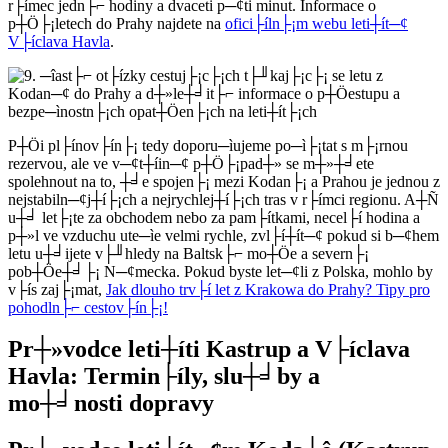
r├ímec jedn├⌐ hodiny a dvaceti p─¢ti minut. Informace o
p┼Ö├¡letech do Prahy najdete na
ofici├íln├¡m webu leti┼ít─¢
V├íclava Havla
.
P┼Öi pl├ínov├ín├¡ tedy doporu─ìujeme po─ì├¡tat s m├¡rnou
rezervou, ale ve v─¢t┼íin─¢ p┼Ö├¡pad┼» se m┼»┼╛ete
spolehnout na to, ┼╛e spojen├¡ mezi Kodan├¡ a Prahou je jednou z
nejstabiln─¢j┼í├¡ch a nejrychlej┼í├¡ch tras v r├ímci regionu. A┼Ñ
u┼╛ let├¡te za obchodem nebo za pam├ítkami, necel├í hodina a
p┼»l ve vzduchu ute─ìe velmi rychle, zvl├í┼ít─¢ pokud si b─¢hem
letu u┼╛ijete v├╜hledy na Baltsk├⌐ mo┼Öe a severn├¡
pob┼Öe┼╛├¡ N─¢mecka. Pokud byste let─¢li z Polska, mohlo by
v├ís zaj├¡mat,
Jak dlouho trv├í let z Krakowa do Prahy? Tipy pro
pohodln├⌐ cestov├ín├¡!
Pr┼»vodce leti┼íti Kastrup a V├íclava
Havla: Termin├íly, slu┼╛by a
mo┼╛nosti dopravy