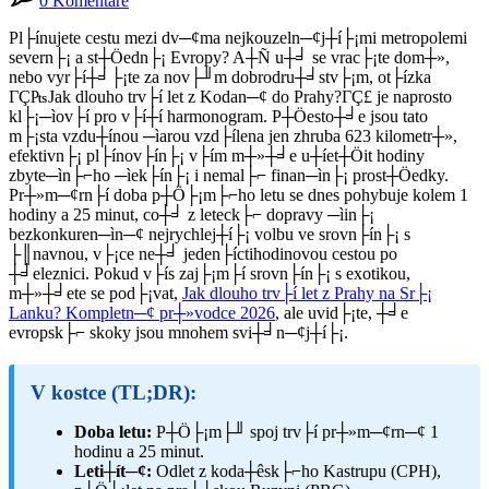
0 Komentáře
Pl├ínujete cestu mezi dv─¢ma nejkouzeln─¢j┼í├¡mi metropolemi
severn├¡ a st┼Öedn├¡ Evropy? A┼Ñ u┼╛ se vrac├¡te dom┼»,
nebo vyr├í┼╛├¡te za nov├╜m dobrodru┼╛stv├¡m, ot├ízka
ΓÇ₧Jak dlouho trv├í let z Kodan─¢ do Prahy?ΓÇ£ je naprosto
kl├¡─ìov├í pro v├í┼í harmonogram. P┼Öesto┼╛e jsou tato
m├¡sta vzdu┼ínou ─ìarou vzd├ílena jen zhruba 623 kilometr┼»,
efektivn├¡ pl├ínov├ín├¡ v├ím m┼»┼╛e u┼íet┼Öit hodiny
zbyte─ìn├⌐ho ─ìek├ín├¡ i nemal├⌐ finan─ìn├¡ prost┼Öedky.
Pr┼»m─¢rn├í doba p┼Ö├¡m├⌐ho letu se dnes pohybuje kolem 1
hodiny a 25 minut, co┼╛ z leteck├⌐ dopravy ─ìin├¡
bezkonkuren─ìn─¢ nejrychlej┼í├¡ volbu ve srovn├ín├¡ s
├║navnou, v├¡ce ne┼╛ jeden├íctihodinovou cestou po
┼╛eleznici. Pokud v├ís zaj├¡m├í srovn├ín├¡ s exotikou,
m┼»┼╛ete se pod├¡vat,
Jak dlouho trv├í let z Prahy na Sr├¡
Lanku? Kompletn─¢ pr┼»vodce 2026
, ale uvid├¡te, ┼╛e
evropsk├⌐ skoky jsou mnohem svi┼╛n─¢j┼í├¡.
V kostce (TL;DR):
Doba letu:
P┼Ö├¡m├╜ spoj trv├í pr┼»m─¢rn─¢ 1
hodinu a 25 minut.
Leti┼ít─¢:
Odlet z koda┼êsk├⌐ho Kastrupu (CPH),