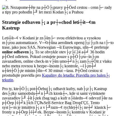
Strategie odbaven├¡ a pr┼»chod leti┼ít─¢m
Kastrup
Leti┼ít─¢ v Kodani je zn├ím├⌐ svou efektivitou a vysokou
m├¡rou automatizace. V─¢t┼íina aerolinek operuj├¡c├¡ch na t├⌐to
trase, jako jsou SAS, Norwegian ─ìi Eurowings, siln─¢ preferuje
online odbaven├¡
. To se obvykle otev├¡r├í 24 a┼╛ 36 hodin
p┼Öed odletem. Pokud cestujete pouze s p┼Ö├¡ru─ìn├¡m
zavazadlem, online check-in v├ím umo┼╛n├¡ zam├¡┼Öit z vlaku
nebo metra rovnou k bezpe─ìnostn├¡ kontrole, ─ì├¡m┼╛
u┼íet┼Ö├¡te minim├íln─¢ 30 minut ─ìasu. P┼Öed cestou si
prostudujte pravidla pro
Kapaliny do letadla: Pravidla pro balen├¡
tekutin
.
Pro ty, kte┼Ö├¡ pot┼Öebuj├¡ odbavit kufry, nab├¡z├¡ Kastrup
des├¡tky samoobslu┼╛n├╜ch kiosk┼», kde si sami vytisknete
zavazadlov├╜ ┼ít├¡tek (bag tag) a kufr n├ísledn─¢ odevzd├íte na
p┼Öep├í┼╛k├ích ΓÇ₧Self-Service Bag DropΓÇ£. Tento
syst├⌐m je intuitivn├¡ a v├╜razn─¢ rychlej┼í├¡ ne┼╛ klasick├⌐
fronty u p┼Öep├í┼╛ek. Bezpe─ìnostn├¡ kontrola v Kodani je