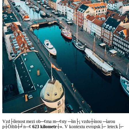
Vzd├ílenost mezi ob─¢ma m─¢sty ─ìin├¡ vzdu┼ínou ─ìarou
p┼Öibli┼╛n─¢
623 kilometr┼»
. V kontextu evropsk├⌐ leteck├⌐