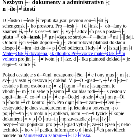
Nezbytn├⌐ dokumenty a administrativn├¡
n├íle┼╛itosti
D├ínsko i ─îesk├í republika jsou pevnou sou─ì├íst├¡
schengensk├⌐ho prostoru. Pro ─ìesk├⌐ i d├ínsk├⌐ ob─ìany to
znamen├í, ┼╛e k cest─¢ nen├¡ vy┼╛adov├ín pas a posta─ì├¡
platn├╜ ob─ìansk├╜ pr┼»kaz
se strojov─¢ ─ìiteln├╜mi ├║daji.
Odborn├¡ci v┼íak doporu─ìuj├¡ zkontrolovat platnost dokladu
alespo┼ê ─ìtrn├íct dn┼» p┼Öed odletem. I kdy┼╛ v├ís zaj├¡m├í
Mate┼Ösk├í dovolena jak dlouho: Pr┼»vodce mate┼Ösk├╜m
volnem
pro jin├⌐ ┼╛ivotn├¡ f├íze, d├⌐lka platnosti doklad┼» je
stejn─¢ kritick├í.
Pokud cestujete s d─¢tmi, nezapome┼ête, ┼╛e i ony mus├¡ m├¡t
sv┼»j vlastn├¡ cestovn├¡ doklad. V p┼Ö├¡pad─¢, ┼╛e d├¡t─¢
cestuje s jinou osobou ne┼╛ z├íkonn├╜m z├ístupcem, je
vhodn├⌐ m├¡t u sebe p├¡semn├╜ souhlas rodi─ì┼» s cestou v
angli─ìtin─¢, co┼╛ m┼»┼╛e p┼Öedej├¡t zdr┼╛en├¡m p┼Öi
n├íhodn├╜ch kontrol├ích. Pro digit├íln─¢ zam─¢┼Öen├⌐
cestovatele je dnes standardem m├¡t letenku a potvrzen├¡ o
poji┼ít─¢n├¡ v mobiln├¡ aplikaci, nicm├⌐n─¢ fyzick├í kopie
dokument┼» v p┼Ö├¡ru─ìn├¡m zavazadle z┼»st├ív├í
bezpe─ìnou pojistkou pro p┼Ö├¡pad vybit├¡ za┼Ö├¡zen├¡ nebo
technick├⌐ho v├╜padku. Informace o d├ínsk├╜ch pravidlech
najdete na
Ministerstvu zahrani─ì├¡ D├ínska
.