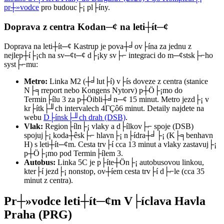
pr┼»vodce
pro budouc├¡ pl├íny.
Doprava z centra Kodan─¢ na leti┼ít─¢
Doprava na leti┼ít─¢ Kastrup je pova┼╛ov├ína za jednu z
nejlep┼í├¡ch na sv─¢t─¢ d├¡ky sv├⌐ integraci do m─¢stsk├⌐ho
syst├⌐mu:
Metro:
Linka M2 (┼╛lut├í) v├ís doveze z centra (stanice
N├╕rreport nebo Kongens Nytorv) p┼Ö├¡mo do
Termin├ílu 3 za p┼Öibli┼╛n─¢ 15 minut. Metro jezd├¡ v
kr├ítk├╜ch intervalech 4ΓÇô6 minut. Detaily najdete na
webu
D├ínsk├╜ch drah (DSB)
.
Vlak:
Region├íln├¡ vlaky a d├ílkov├⌐ spoje (DSB)
spojuj├¡ koda┼êsk├⌐ hlavn├¡ n├ídra┼╛├¡ (K├╕benhavn
H) s leti┼ít─¢m. Cesta trv├í cca 13 minut a vlaky zastavuj├¡
p┼Ö├¡mo pod Termin├ílem 3.
Autobus:
Linka 5C je p├íte┼Ön├¡ autobusovou linkou,
kter├í jezd├¡ nonstop, ov┼íem cesta trv├í d├⌐le (cca 35
minut z centra).
Pr┼»vodce leti┼ít─¢m V├íclava Havla
Praha (PRG)