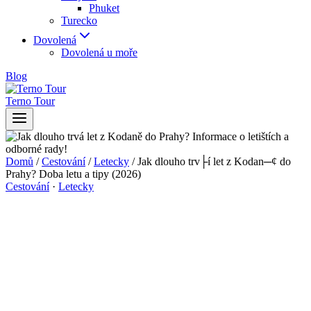
Phuket
Turecko
Dovolená
Dovolená u moře
Blog
Terno Tour
Domů
/
Cestování
/
Letecky
/
Jak dlouho trv├í let z Kodan─¢ do
Prahy? Doba letu a tipy (2026)
Cestování
·
Letecky