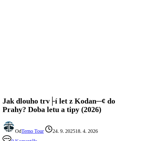
Jak dlouho trv├í let z Kodan─¢ do
Prahy? Doba letu a tipy (2026)
Od
Terno Tour
24. 9. 2025
18. 4. 2026