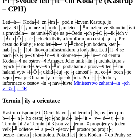
Pr┼»vodce leti┼ít─¢m Koda┼ê (Kastrup
– CPH)
Leti┼ít─¢ Koda┼ê, zn├ím├⌐ pod n├ízvem Kastrup, je
nejv─¢t┼í├¡m mezin├írodn├¡m leteck├╜m uzlem ve Skandin├ívii
a pravideln─¢ se umis┼Ñuje na p┼Öedn├¡ch p┼Ö├¡─ìk├ích v
┼╛eb┼Ö├¡─ìc├¡ch efektivity a komfortu pro cestuj├¡c├¡. Pro
cestu do Prahy je toto leti┼ít─¢ v├╜choz├¡m bodem, kter├⌐
nab├¡z├¡ ┼ípi─ìkovou infrastrukturu a logistiku. Leti┼ít─¢ se
nach├íz├¡ p┼Öibli┼╛n─¢ 8 kilometr┼» ji┼╛n─¢ od centra
Kodan─¢ na ostrov─¢ Amager. Jeho unik├ítn├¡ architektura s
typick├╜mi d┼Öev─¢n├╜mi podlahami a prosv─¢tlen├╜mi
halami vytv├í┼Ö├¡ uklid┼êuj├¡c├¡ atmosf├⌐ru, co┼╛ ocen├¡te
zejm├⌐na p┼Öi rann├¡ch ┼ípi─ìk├ích. Pro ├║┼Öedn├¡
informace o cestov├ín├¡ nav┼ítivte
Ministerstvo zahrani─ìn├¡ch
v─¢c├¡ ─îR
.
Termin├íly a orientace
Kastrup disponuje t┼Öemi hlavn├¡mi termin├íly, ov┼íem pro
b─¢┼╛n├⌐ho cestuj├¡c├¡ho je d┼»le┼╛it├⌐ v─¢d─¢t, ┼╛e
Termin├íl 2 a Termin├íl 3 jsou vz├íjemn─¢ propojeny v jeden
velk├╜ odletov├╜ a p┼Ö├¡letov├╜ prostor po projit├¡
bezpe─ìnostn├¡ kontrolou. Pokud let├¡te z Kodan─¢ do Prahy se