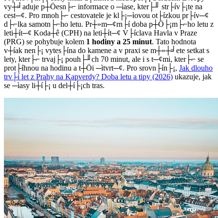
vy┼╛aduje p┼Öesn├⌐ informace o ─ìase, kter├╜ str├ív├¡te na
cest─¢. Pro mnoh├⌐ cestovatele je kl├¡─ìovou ot├ízkou pr├ív─¢
d├⌐lka samotn├⌐ho letu. Pr┼»m─¢rn├í doba p┼Ö├¡m├⌐ho letu z
leti┼ít─¢ Koda┼ê (CPH) na leti┼ít─¢ V├íclava Havla v Praze
(PRG) se pohybuje kolem
1 hodiny a 25 minut
. Tato hodnota
v┼íak nen├¡ vytes├ína do kamene a v praxi se m┼»┼╛ete setkat s
lety, kter├⌐ trvaj├¡ pouh├╜ch 70 minut, ale i s t─¢mi, kter├⌐ se
prot├íhnou na hodinu a t┼Öi ─ìtvrt─¢. Pro srovn├ín├¡,
Jak dlouho
trv├í let z Prahy na Kapverdy? Doba letu a tipy (2026)
ukazuje, jak
se ─ìasy li┼í├¡ u del┼í├¡ch tras.