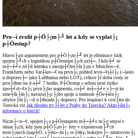
Pro─ì zvolit p┼Ö├¡m├╜ let a kdy se vyplat├¡
p┼Öestup?
Hlavn├¡m argumentem pro p┼Ö├¡m├╜ let je eliminace rizik
spojen├╜ch s logistikou p┼Öestupn├¡ch uzl┼». I kdy┼╛ se
m┼»┼╛e zd├ít letenka s mezip┼Öist├ín├¡m v Mnichov─¢,
Frankfurtu nebo Var┼íav─¢ na prvn├¡ pohled levn─¢j┼í├¡ (─ìasto
u dopravc┼» jako Lufthansa nebo LOT), celkov├í doba cesty se
prot├íhne na 4 a┼╛ 7 hodin. P┼Öestup s sebou nese riziko
zpo┼╛d─¢n├¡ prvn├¡ho segmentu, co┼╛ m┼»┼╛e v├⌐st ke
zme┼ík├ín├¡ navazuj├¡c├¡ho spoje a nutnosti ┼Öe┼íen├¡
ubytov├ín├¡ ─ìi n├íhradn├¡ dopravy. Pro inspiraci k cest├ím do
Turecka viz
Jak dlouho trv├í let z Prahy do Turecka? Aktu├íln├¡
informace o letech!
Nicm├⌐n─¢, spojen├¡ s p┼Öestupem m┼»┼╛e m├¡t smysl v
situac├¡ch, kdy jsou p┼Ö├¡m├⌐ lety v exponovan├╜ch
term├¡nech (nap┼Ö. v├íno─ìn├¡ sv├ítky, hokejov├⌐ mistrovstv├¡
nebo vrchol letn├¡ sez├│ny) vyprodan├⌐ nebo ne├║m─¢rn─¢