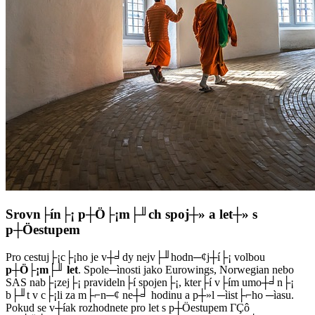
Srovn├ín├¡ p┼Ö├¡m├╜ch spoj┼» a let┼» s
p┼Öestupem
Pro cestuj├¡c├¡ho je v┼╛dy nejv├╜hodn─¢j┼í├¡ volbou
p┼Ö├¡m├╜ let
. Spole─ìnosti jako Eurowings, Norwegian nebo
SAS nab├¡zej├¡ pravideln├í spojen├¡, kter├í v├ím umo┼╛n├¡
b├╜t v c├¡li za m├⌐n─¢ ne┼╛ hodinu a p┼»l ─ìist├⌐ho ─ìasu.
Pokud se v┼íak rozhodnete pro let s p┼Öestupem ΓÇô