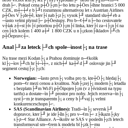
drah├⌐. Pokud cena p┼Ö├¡m├⌐ho letu p┼Öes├íhne hranici 5 000
CZK, m┼»┼╛e b├╜t rozumnou alternativou let s Austrian Airlines
p┼Öes V├¡de┼ê, kter├í nab├¡z├¡ vysok├╜ standard slu┼╛eb a
─ìasto velmi plynul├⌐ p┼Öestupy. Pro b─¢┼╛n├⌐ho cestovatele
v┼íak z┼»st├ív├í prioritou p┼Ö├¡m├í linka, kter├í za─ì├¡n├í na
cen├ích kolem 1 400 a┼╛ 1 800 CZK u n├¡zkon├íkladov├╜ch
p┼Öepravc┼».
Anal├╜za leteck├╜ch spole─ìnost├¡ na trase
Na trase mezi Kodan├¡ a Prahou dominuje n─¢kolik
kl├¡─ìov├╜ch hr├í─ì┼», z nich┼╛ ka┼╛d├╜ oslovuje jin├╜
segment cestuj├¡c├¡ch:
Norwegian:
─îasto prvn├¡ volba pro ty, kte┼Ö├¡ hledaj├¡
pom─¢r mezi cenou a kvalitou. Nab├¡zej├¡ modern├¡ letadla
s bezplatn├╜m Wi-Fi p┼Öipojen├¡m (v z├ívislosti na typu
tarifu) a dostate─ìn├╜ prostor pro nohy. Jejich rezerva─ìn├¡
syst├⌐m je transparentn├¡ a ceny b├╜vaj├¡ velmi
konkurenceschopn├⌐.
SAS (Scandinavian Airlines):
Tradi─ìn├¡ seversk├╜
dopravce, kter├╜ je ide├íln├¡ pro v─¢rn├⌐ z├íkazn├¡ky
s├¡t─¢ Star Alliance. A─ìkoliv se SAS v posledn├¡ch letech
transformoval sm─¢rem k modelu bl├¡zk├⌐mu