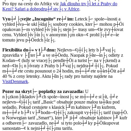
Pro tipy na cesty do Afriky viz
Jak dlouho trv├í let z Prahy do
Keni? Safari a dobrodru┼╛stv├¡ v Africe
.
Vyu┼╛├¡vejte „Incognito“ re┼╛im:
Leteck├⌐ spole─ìnosti a
vyhled├íva─ìe ukl├ídaj├¡ soubory cookies, kter├⌐ mohou p┼Öi
opakovan├⌐m vyhled├ív├ín├¡ stejn├⌐ trasy um─¢le zvy┼íovat
cenu. Vyhled├ív├ín├¡ v anonymn├¡m okn─¢ prohl├¡┼╛e─ìe
tomuto jevu p┼Öedch├íz├¡.
Flexibilita dn┼» v t├╜dnu:
Nejlevn─¢j┼í├¡ lety b├╜vaj├¡
zpravidla v ├║ter├╜ a ve st┼Öedu. Naopak p├íte─ìn├¡ odlety z
Kodan─¢ (kdy se vracej├¡ pendle┼Öi a turist├⌐ na v├¡kend) a
ned─¢ln├¡ n├ívraty z Prahy b├╜vaj├¡ nejdra┼╛┼í├¡. Pokud
m┼»┼╛ete cestu posunout o 24 hodin, m┼»┼╛ete u┼íet┼Öit a┼╛
40 % z ceny letenky. Aktu├íln├¡ rady pro turisty najdete na
VisitDenmark
.
Pozor na skryt├⌐ poplatky za zavazadla:
U
n├¡zkon├íkladov├╜ch spole─ìnost├¡ se m┼»┼╛e st├ít, ┼╛e
nejlevn─¢j┼í├¡ tarif „Basic“ obsahuje pouze malou ta┼íku pod
sedadlo. Pokud cestujete s klasick├╜m kabinov├╜m kufrem,
m┼»┼╛e b├╜t v├╜hodn─¢j┼í├¡ zakoupit vy┼í┼í├¡ tarif (nap┼Ö.
u Norwegian tarif „Smart“), kter├╜ ji┼╛ obsahuje kabinov├╜ kufr
a odbaven├⌐ zavazadlo, ne┼╛ si tyto polo┼╛ky p┼Öikupovat
samostatn─¢ k nejni┼╛┼í├¡mu tarifu.