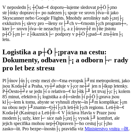
V neposledn├¡ ┼Öad─¢ doporu─ìujeme sledovat p┼Ö├¡mo
str├ínky dopravc┼» po nalezen├¡ spoje ve srovn├íva─ìi jako
Skyscanner nebo Google Flights. Mnohdy aerolinky nab├¡zej├¡
exkluzivn├¡ slevy pro ─ìleny sv├╜ch v─¢rnostn├¡ch program┼»,
kter├⌐ srovn├íva─ìe nezachyt├¡, a z├írove┼ê m├íte jistotu
p┼Ö├¡m├⌐ z├íkaznick├⌐ podpory v p┼Ö├¡pad─¢ zru┼íen├¡
letu.
Logistika a p┼Ö├¡prava na cestu:
Dokumenty, odbaven├¡ a odborn├⌐ rady
pro let bez stresu
Pl├ínov├ín├¡ cesty mezi dv─¢ma evropsk├╜mi metropolemi, jako
jsou Koda┼ê a Praha, vy┼╛aduje v├¡ce ne┼╛ jen n├íkup letenky.
P┼Öesto┼╛e se jedn├í o relativn─¢ kr├ítk├╜ let trvaj├¡c├¡ kolem
85 minut, efektivn├¡ logistika a d┼»sledn├í p┼Ö├¡prava jsou
kl├¡─ìem k tomu, abyste se vyhnuli zbyte─ìn├╜m komplikac├¡m
na obou nejv├╜znamn─¢j┼í├¡ch leti┼ít├¡ch regionu. Leti┼ít─¢
Koda┼ê (Kastrup) a Leti┼ít─¢ V├íclava Havla v Praze jsou
modern├¡ uzly, kter├⌐ sice nab├¡zej├¡ vysok├╜ komfort, ale
jejich specifika mohou nep┼Öipraven├⌐ho cestuj├¡c├¡ho
zasko─ìit. Pro bezpe─ìnostn├¡ pravidla viz
Ministerstvo vnitra ─îR
.