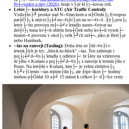
Pr┼»vodce a tipy (2026)
, hraje v├¡tr kl├¡─ìovou roli.
Letov├⌐ koridory a ATC (Air Traffic Control):
Vzdu┼ín├╜ prostor nad N─¢meckem a st┼Öedn├¡ Evropou
pat┼Ö├¡ k nejvyt├¡┼╛en─¢j┼í├¡m na sv─¢t─¢. ┼ÿ├¡zen├¡
letov├⌐ho provozu m┼»┼╛e letadlo nasm─¢rovat na
del┼í├¡ trasu kv┼»li obletu bou┼Öek nebo kv┼»li vysok├⌐
hustot─¢ provozu v okol├¡ velk├╜ch uzl┼», jako je Berl├¡n
nebo Hamburk.
─îas na ranveji (Taxiing):
Doba letu uv├íd─¢n├í v
letenk├ích je tzv. „block-to-block“ ─ìas. Ten zahrnuje i
poj├¡┼╛d─¢n├¡ letadla z odletov├⌐ br├íny na vzletovou
dr├íhu v Kodani a poj├¡┼╛d─¢n├¡ z ranveje k termin├ílu v
Praze. Na leti┼íti v Kodani, kter├⌐ je velmi efektivn├¡,
b├╜v├í tento ─ìas minim├íln├¡, ale ┼ípi─ìkov├⌐ hodiny
mohou p┼Öidat 10 a┼╛ 15 minut k celkov├⌐ d├⌐lce cesty.