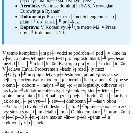
p┼Ö├¡let na pra┼╛skou Ruzyni (PRG).
Aerolinky:
Na trase dominuj├¡ SAS, Norwegian,
Eurowings a Ryanair.
Dokumenty:
Pro cestu v r├ímci Schengenu sta─ì├¡
platn├╜ ob─ìansk├╜ pr┼»kaz.
Doprava:
V Kodani vyu┼╛ijte metro M2, v Praze
nov├╜ trolejbus ─ì. 59.
V tomto komplexn├¡m pr┼»vodci se podrobn─¢ pod├¡v├íme na
v┼íe, co pot┼Öebujete v─¢d─¢t pro naprosto hladk├╜ p┼Öesun
mezi d├ínsk├╜m leti┼ít─¢m Kastrup a pra┼╛sk├╜m leti┼ít─¢m
V├íclava Havla. Probereme z├ísadn├¡ rozd├¡ly mezi
p┼Ö├¡m├╜mi spoji a lety s p┼Öestupem, porad├¡me, jak se
nejl├⌐pe orientovat v modern├¡ch termin├ílech, a pod─¢l├¡me se
o cenn├⌐ odborn├⌐ rady t├╜kaj├¡c├¡ se logistiky, odbaven├¡ i
nezbytn├╜ch dokument┼». Zjist├¡te tak├⌐, kter├⌐ leteck├⌐
spole─ìnosti aktu├íln─¢ nab├¡zej├¡ nejv├╜hodn─¢j┼í├¡ tarify a
jak co nejl├⌐pe vyu┼╛├¡t sv┼»j drahocenn├╜ ─ìas v obou
t─¢chto ├║chvatn├╜ch destinac├¡ch. P┼Öipravte se na cestu zcela
bez stresu s na┼í├¡m detailn├¡m p┼Öehledem, kter├╜ prom─¢n├¡
v├í┼í p┼Ö├¡┼ít├¡ let v maxim├íln─¢ p┼Ö├¡jemn├╜ a
efektivn├¡ z├í┼╛itek.
Obsah článku