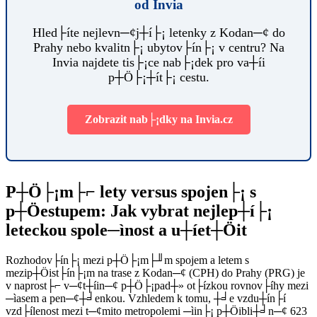
od Invia
Hled├íte nejlevn─¢j┼í├¡ letenky z Kodan─¢ do
Prahy nebo kvalitn├¡ ubytov├ín├¡ v centru? Na
Invia najdete tis├¡ce nab├¡dek pro va┼íi
p┼Ö├¡┼ít├¡ cestu.
Zobrazit nab├¡dky na Invia.cz
P┼Ö├¡m├⌐ lety versus spojen├¡ s
p┼Öestupem: Jak vybrat nejlep┼í├¡
leteckou spole─ìnost a u┼íet┼Öit
Rozhodov├ín├¡ mezi p┼Ö├¡m├╜m spojem a letem s
mezip┼Öist├ín├¡m na trase z Kodan─¢ (CPH) do Prahy (PRG) je
v naprost├⌐ v─¢t┼íin─¢ p┼Ö├¡pad┼» ot├ízkou rovnov├íhy mezi
─ìasem a pen─¢┼╛enkou. Vzhledem k tomu, ┼╛e vzdu┼ín├í
vzd├ílenost mezi t─¢mito metropolemi ─ìin├¡ p┼Öibli┼╛n─¢ 623