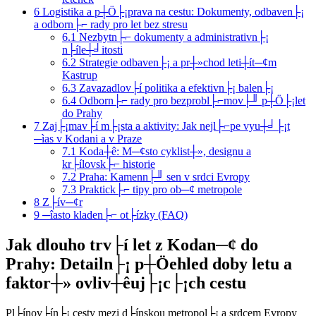
6
Logistika a p┼Ö├¡prava na cestu: Dokumenty, odbaven├¡
a odborn├⌐ rady pro let bez stresu
6.1
Nezbytn├⌐ dokumenty a administrativn├¡
n├íle┼╛itosti
6.2
Strategie odbaven├¡ a pr┼»chod leti┼ít─¢m
Kastrup
6.3
Zavazadlov├í politika a efektivn├¡ balen├¡
6.4
Odborn├⌐ rady pro bezprobl├⌐mov├╜ p┼Ö├¡let
do Prahy
7
Zaj├¡mav├í m├¡sta a aktivity: Jak nejl├⌐pe vyu┼╛├¡t
─ìas v Kodani a v Praze
7.1
Koda┼ê: M─¢sto cyklist┼», designu a
kr├ílovsk├⌐ historie
7.2
Praha: Kamenn├╜ sen v srdci Evropy
7.3
Praktick├⌐ tipy pro ob─¢ metropole
8
Z├ív─¢r
9
─îasto kladen├⌐ ot├ízky (FAQ)
Jak dlouho trv├í let z Kodan─¢ do
Prahy: Detailn├¡ p┼Öehled doby letu a
faktor┼» ovliv┼êuj├¡c├¡ch cestu
Pl├ínov├ín├¡ cesty mezi d├ínskou metropol├¡ a srdcem Evropy