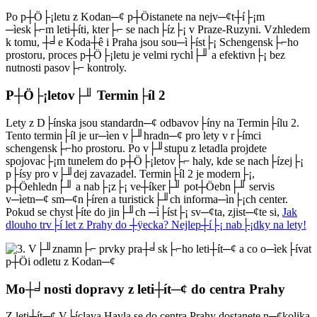
Po p┼Ö├¡letu z Kodan─¢ p┼Öistanete na nejv─¢t┼í├¡m
─ìesk├⌐m leti┼íti, kter├⌐ se nach├íz├¡ v Praze-Ruzyni. Vzhledem
k tomu, ┼╛e Koda┼ê i Praha jsou sou─ì├íst├¡ Schengensk├⌐ho
prostoru, proces p┼Ö├¡letu je velmi rychl├╜ a efektivn├¡ bez
nutnosti pasov├⌐ kontroly.
P┼Ö├¡letov├╜ Termin├íl 2
Lety z D├ínska jsou standardn─¢ odbavov├íny na Termin├ílu 2.
Tento termin├íl je ur─ìen v├╜hradn─¢ pro lety v r├ímci
schengensk├⌐ho prostoru. Po v├╜stupu z letadla projdete
spojovac├¡m tunelem do p┼Ö├¡letov├⌐ haly, kde se nach├ízej├¡
p├ísy pro v├╜dej zavazadel. Termin├íl 2 je modern├¡,
p┼Öehledn├╜ a nab├¡z├¡ ve┼íker├╜ pot┼Öebn├╜ servis
v─ìetn─¢ sm─¢n├íren a turistick├╜ch informa─ìn├¡ch center.
Pokud se chyst├íte do jin├╜ch ─ì├íst├¡ sv─¢ta, zjist─¢te si,
Jak
dlouho trv├í let z Prahy do ┼ÿecka? Nejlep┼í├¡ nab├¡dky na lety!
Mo┼╛nosti dopravy z leti┼ít─¢ do centra Prahy
Z leti┼ít─¢ V├íclava Havla se do centra Prahy dostanete n─¢kolika