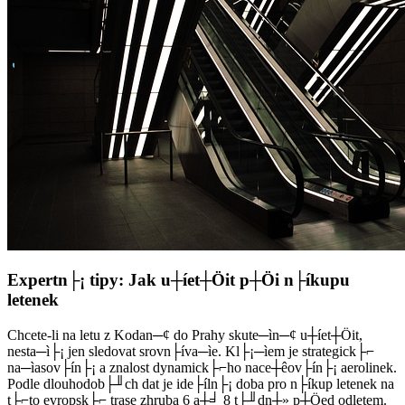
Expertn├¡ tipy: Jak u┼íet┼Öit p┼Öi n├íkupu
letenek
Chcete-li na letu z Kodan─¢ do Prahy skute─ìn─¢ u┼íet┼Öit,
nesta─ì├¡ jen sledovat srovn├íva─ìe. Kl├¡─ìem je strategick├⌐
na─ìasov├ín├¡ a znalost dynamick├⌐ho nace┼êov├ín├¡ aerolinek.
Podle dlouhodob├╜ch dat je ide├íln├¡ doba pro n├íkup letenek na
t├⌐to evropsk├⌐ trase zhruba 6 a┼╛ 8 t├╜dn┼» p┼Öed odletem.