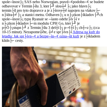
spole─ìnost├¡ SAS nebo Norwegian, pravd─¢podobn─¢ se budete
odbavovat v Termin├ílu 3, kter├╜ slou┼╛├¡ jako hlavn├¡
termin├íl pro tyto dopravce a je z├írove┼ê napojen na vlakov├⌐
n├ídra┼╛├¡ a stanici metra. Odbaven├¡ u n├¡zkon├íkladov├╜ch
spole─ìnost├¡ typu Ryanair se ─ìasto odehr├ív├í v
n├¡zkon├íkladov├⌐m modulu CPH Go, kter├╜ je
p┼Ö├¡stupn├╜ z Termin├ílu 3 del┼í├¡ p─¢┼í├¡ ch┼»z├¡ (cca
10-15 minut). Nezapome┼ête, ┼╛e spr├ívn├í
Adresa na kufr do
letadla: Jak spr├ívn─¢ a bezpe─ìn─¢ ozna─ìit kufr
je z├íkladem
klidn├⌐ cesty.