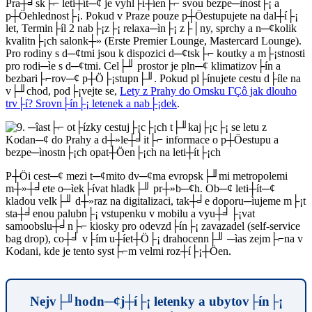
Pra┼╛sk├⌐ leti┼ít─¢ je vyhl├í┼íen├⌐ svou bezpe─ìnost├¡ a
p┼Öehlednost├¡. Pokud v Praze pouze p┼Öestupujete na dal┼í├¡
let, Termin├íl 2 nab├¡z├¡ relaxa─ìn├¡ z├│ny, sprchy a n─¢kolik
kvalitn├¡ch salonk┼» (Erste Premier Lounge, Mastercard Lounge).
Pro rodiny s d─¢tmi jsou k dispozici d─¢tsk├⌐ koutky a m├¡stnosti
pro rodi─ìe s d─¢tmi. Cel├╜ prostor je pln─¢ klimatizov├ín a
bezbari├⌐rov─¢ p┼Ö├¡stupn├╜. Pokud pl├ínujete cestu d├íle na
v├╜chod, pod├¡vejte se,
Lety z Prahy do Omsku ΓÇô jak dlouho
trv├í? Srovn├ín├¡ letenek a nab├¡dek
.
P┼Öi cest─¢ mezi t─¢mito dv─¢ma evropsk├╜mi metropolemi
m┼»┼╛ete o─ìek├ívat hladk├╜ pr┼»b─¢h. Ob─¢ leti┼ít─¢
kladou velk├╜ d┼»raz na digitalizaci, tak┼╛e doporu─ìujeme m├¡t
sta┼╛enou palubn├¡ vstupenku v mobilu a vyu┼╛├¡vat
samoobslu┼╛n├⌐ kiosky pro odevzd├ín├¡ zavazadel (self-service
bag drop), co┼╛ v├ím u┼íet┼Ö├¡ drahocenn├╜ ─ìas zejm├⌐na v
Kodani, kde je tento syst├⌐m velmi roz┼í├¡┼Öen.
Nejv├╜hodn─¢j┼í├¡ letenky a ubytov├ín├¡