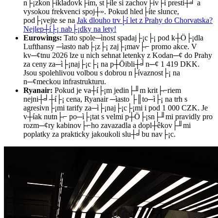
n├¡zkon├íkladovk├ím, st├íle si zachov├ív├í presti┼╛ a
vysokou frekvenci spoj┼». Pokud hled├íte slunce,
pod├¡vejte se na
Jak dlouho trv├í let z Prahy do Chorvatska?
Nejlep┼í├¡ nab├¡dky na lety!
Eurowings:
Tato spole─ìnost spadaj├¡c├¡ pod k┼Ö├¡dla
Lufthansy ─ìasto nab├¡z├¡ zaj├¡mav├⌐ promo akce. V
kv─¢tnu 2026 lze u nich sehnat letenky z Kodan─¢ do Prahy
za ceny za─ì├¡naj├¡c├¡ na p┼Öibli┼╛n─¢ 1 419 DKK.
Jsou spolehlivou volbou s dobrou n├ívaznost├¡ na
n─¢meckou infrastrukturu.
Ryanair:
Pokud je va┼í├¡m jedin├╜m krit├⌐riem
nejni┼╛┼í├¡ cena, Ryanair ─ìasto ├║to─ì├¡ na trh s
agresivn├¡mi tarify za─ì├¡naj├¡c├¡mi i pod 1 000 CZK. Je
v┼íak nutn├⌐ po─ì├¡tat s velmi p┼Ö├¡sn├╜mi pravidly pro
rozm─¢ry kabinov├⌐ho zavazadla a dopl┼êkov├╜mi
poplatky za prakticky jakoukoli slu┼╛bu nav├¡c.