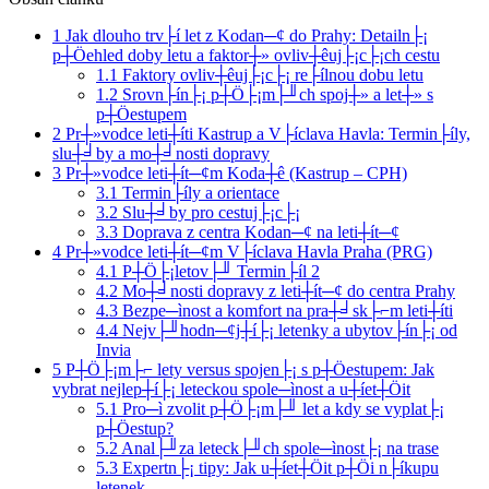
1
Jak dlouho trv├í let z Kodan─¢ do Prahy: Detailn├¡
p┼Öehled doby letu a faktor┼» ovliv┼êuj├¡c├¡ch cestu
1.1
Faktory ovliv┼êuj├¡c├¡ re├ílnou dobu letu
1.2
Srovn├ín├¡ p┼Ö├¡m├╜ch spoj┼» a let┼» s
p┼Öestupem
2
Pr┼»vodce leti┼íti Kastrup a V├íclava Havla: Termin├íly,
slu┼╛by a mo┼╛nosti dopravy
3
Pr┼»vodce leti┼ít─¢m Koda┼ê (Kastrup – CPH)
3.1
Termin├íly a orientace
3.2
Slu┼╛by pro cestuj├¡c├¡
3.3
Doprava z centra Kodan─¢ na leti┼ít─¢
4
Pr┼»vodce leti┼ít─¢m V├íclava Havla Praha (PRG)
4.1
P┼Ö├¡letov├╜ Termin├íl 2
4.2
Mo┼╛nosti dopravy z leti┼ít─¢ do centra Prahy
4.3
Bezpe─ìnost a komfort na pra┼╛sk├⌐m leti┼íti
4.4
Nejv├╜hodn─¢j┼í├¡ letenky a ubytov├ín├¡ od
Invia
5
P┼Ö├¡m├⌐ lety versus spojen├¡ s p┼Öestupem: Jak
vybrat nejlep┼í├¡ leteckou spole─ìnost a u┼íet┼Öit
5.1
Pro─ì zvolit p┼Ö├¡m├╜ let a kdy se vyplat├¡
p┼Öestup?
5.2
Anal├╜za leteck├╜ch spole─ìnost├¡ na trase
5.3
Expertn├¡ tipy: Jak u┼íet┼Öit p┼Öi n├íkupu
letenek