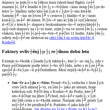
dopravy se jedn├í o kr├ítkou trasu (short-haul flight), co┼╛
znamen├í, ┼╛e letadlo tr├ív├¡ v─¢t┼íinu ─ìasu stoup├ín├¡m do
letov├⌐ hladiny nebo kles├ín├¡m k c├¡lov├⌐mu leti┼íti.
Samotn├╜ ─ìas str├íven├╜ v cestovn├¡ hladin─¢ je ─ìasto
krat┼í├¡ ne┼╛ 40 minut. Pr├ív─¢ tato kr├ítk├í vzd├ílenost
d─¢l├í z leteck├⌐ dopravy bezkonkuren─ìn─¢ nejrychlej┼í├¡
zp┼»sob dopravy na t├⌐to trase, zejm├⌐na ve srovn├ín├¡ s cestou
vlakem, kter├í trv├í pr┼»m─¢rn─¢ p┼Öes 11 hodin. Aktu├íln├¡
odlety m┼»┼╛ete sledovat na
ofici├íln├¡m webu leti┼ít─¢
Koda┼ê
.
Faktory ovliv┼êuj├¡c├¡ re├ílnou dobu letu
Existuje n─¢kolik z├ísadn├¡ch faktor┼», kter├⌐ ur─ìuj├¡, zda v
Praze p┼Öistanete podle letov├⌐ho ┼Ö├ídu, nebo s m├¡rn├╜m
zpo┼╛d─¢n├¡m ─ìi p┼Öedstihem. Mezi nejd┼»le┼╛it─¢j┼í├¡
pat┼Ö├¡:
Sm─¢r a s├¡la v─¢tru:
Proud─¢n├¡ vzduchu v horn├¡ch
vrstv├ích atmosf├⌐ry, zn├ím├⌐ jako jet stream, hraje
kritickou roli. P┼Öi letu z Kodan─¢ do Prahy, kter├╜
sm─¢┼Öuje na jihov├╜chod, m┼»┼╛e zadn├¡ v├¡tr
zkr├ítit cestu o n─¢kolik minut. Naopak siln├╜ protiv├¡tr
m┼»┼╛e let prodlou┼╛it. Podobn─¢ jako kdy┼╛
zji┼í┼Ñujete,
Jak dlouho trv├í let z Prahy na Kr├⌐tu?