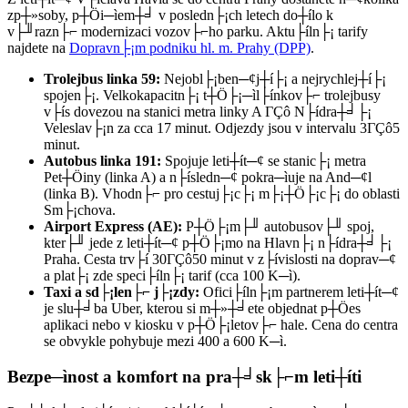
zp┼»soby, p┼Öi─ìem┼╛ v posledn├¡ch letech do┼ílo k
v├╜razn├⌐ modernizaci vozov├⌐ho parku. Aktu├íln├¡ tarify
najdete na
Dopravn├¡m podniku hl. m. Prahy (DPP)
.
Trolejbus linka 59:
Nejobl├¡ben─¢j┼í├¡ a nejrychlej┼í├¡
spojen├¡. Velkokapacitn├¡ t┼Ö├¡─ìl├ínkov├⌐ trolejbusy
v├ís dovezou na stanici metra linky A ΓÇô N├ídra┼╛├¡
Veleslav├¡n za cca 17 minut. Odjezdy jsou v intervalu 3ΓÇô5
minut.
Autobus linka 191:
Spojuje leti┼ít─¢ se stanic├¡ metra
Pet┼Öiny (linka A) a n├ísledn─¢ pokra─ìuje na And─¢l
(linka B). Vhodn├⌐ pro cestuj├¡c├¡ m├¡┼Ö├¡c├¡ do oblasti
Sm├¡chova.
Airport Express (AE):
P┼Ö├¡m├╜ autobusov├╜ spoj,
kter├╜ jede z leti┼ít─¢ p┼Ö├¡mo na Hlavn├¡ n├ídra┼╛├¡
Praha. Cesta trv├í 30ΓÇô50 minut v z├ívislosti na doprav─¢
a plat├¡ zde speci├íln├¡ tarif (cca 100 K─ì).
Taxi a sd├¡len├⌐ j├¡zdy:
Ofici├íln├¡m partnerem leti┼ít─¢
je slu┼╛ba Uber, kterou si m┼»┼╛ete objednat p┼Öes
aplikaci nebo v kiosku v p┼Ö├¡letov├⌐ hale. Cena do centra
se obvykle pohybuje mezi 400 a 600 K─ì.
Bezpe─ìnost a komfort na pra┼╛sk├⌐m leti┼íti