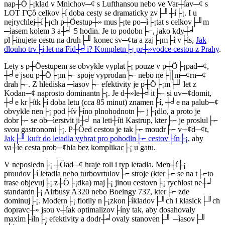
nap┼Ö├¡klad v Mnichov─¢ s Lufthansou nebo ve Var┼íav─¢ s
LOT ΓÇô celkov├í doba cesty se dramaticky zv├╜┼í├¡. I u
nejrychlej┼í├¡ch p┼Öestup┼» mus├¡te po─ì├¡tat s celkov├╜m
─ìasem kolem 3 a┼╛ 5 hodin. Je to podobn├⌐, jako kdy┼╛
pl├ínujete cestu na druh├╜ konec sv─¢ta a zaj├¡m├í v├ís,
Jak
dlouho trv├í let na Fid┼╛i? Kompletn├¡ pr┼»vodce cestou z Prahy
.
Lety s p┼Öestupem se obvykle vyplat├¡ pouze v p┼Ö├¡pad─¢,
┼╛e jsou p┼Ö├¡m├⌐ spoje vyprodan├⌐ nebo ne├║m─¢rn─¢
drah├⌐. Z hlediska ─ìasov├⌐ efektivity je p┼Ö├¡m├╜ let z
Kodan─¢ naprosto dominantn├¡. Je d┼»le┼╛it├⌐ si uv─¢domit,
┼╛e kr├ítk├í doba letu (cca 85 minut) znamen├í, ┼╛e na palub─¢
obvykle nen├¡ pod├ív├íno plnohodnotn├⌐ j├¡dlo, a proto je
dobr├⌐ se ob─ìerstvit ji┼╛ na leti┼íti Kastrup, kter├⌐ je proslul├⌐
svou gastronomi├¡. P┼Öed cestou je tak├⌐ moudr├⌐ v─¢d─¢t,
Jak├╜ kufr do letadla vybrat pro pohodln├⌐ cestov├ín├¡
, aby
va┼íe cesta prob─¢hla bez komplikac├¡ u gatu.
V neposledn├¡ ┼Öad─¢ hraje roli i typ letadla. Men┼í├¡
proudov├í letadla nebo turbovrtulov├⌐ stroje (kter├⌐ se na t├⌐to
trase objevuj├¡ z┼Ö├¡dka) maj├¡ jinou cestovn├¡ rychlost ne┼╛
standardn├¡ Airbusy A320 nebo Boeingy 737, kter├⌐ zde
dominuj├¡. Modern├¡ flotily n├¡zkon├íkladov├╜ch i klasick├╜ch
dopravc┼» jsou v┼íak optimalizov├íny tak, aby dosahovaly
maxim├íln├¡ efektivity a dodr┼╛ovaly stanoven├╜ ─ìasov├╜