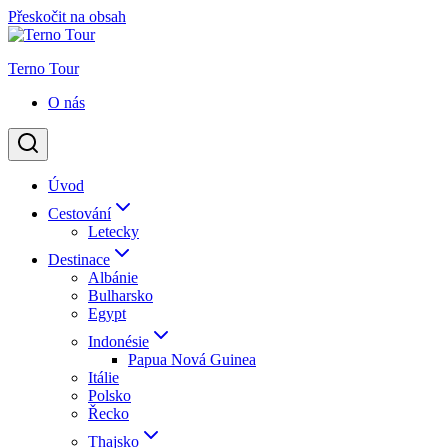
Přeskočit na obsah
Terno Tour
O nás
Úvod
Cestování
Letecky
Destinace
Albánie
Bulharsko
Egypt
Indonésie
Papua Nová Guinea
Itálie
Polsko
Řecko
Thajsko