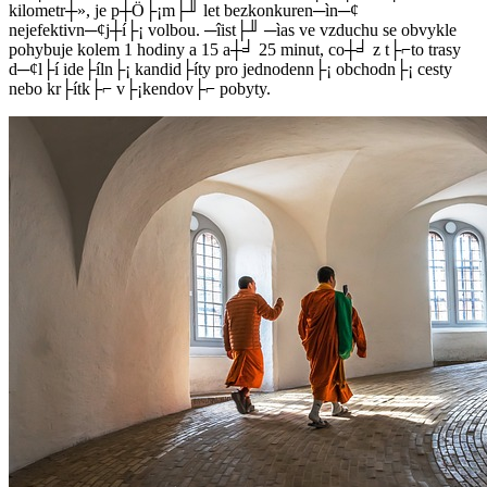
kilometr┼», je p┼Ö├¡m├╜ let bezkonkuren─ìn─¢
nejefektivn─¢j┼í├¡ volbou. ─îist├╜ ─ìas ve vzduchu se obvykle
pohybuje kolem 1 hodiny a 15 a┼╛ 25 minut, co┼╛ z t├⌐to trasy
d─¢l├í ide├íln├¡ kandid├íty pro jednodenn├¡ obchodn├¡ cesty
nebo kr├ítk├⌐ v├¡kendov├⌐ pobyty.