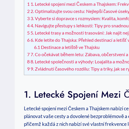
1
1. Letecké spojení mezi Českem a Thajskem: Frekv
2
2. Optimalizujte svou cestu: Nejlepší časové úseky
3
3. Vyberte si dopravce s rozmyslem: Kvalita, komfo
4
4. Navigujte přestupy s lehkostí: Tipy pro snadno
5
5. Letecké trasy a možnosti trasování: Jak najít ne
6
6. Kde letíte do Thajska: Přehled destinací a letišť
6.1
Destinace a letiště ve Thajsku
7
7. Co očekávat během letu: Zábava, občerstvení a
8
8. Letecké společnosti a výhody: Loajalita a možno
9
9. Zvládnutí časového rozdílu: Tipy a triky, jak se 
1. Letecké Spojení Mezi 
Letecké spojení mezi Českem a Thajskem nabízí 
plánovat vaše cesty a dovolené bezproblémově a ef
přičemž každá z nich nabízí své vlastní frekvence l