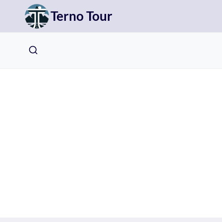
Přeskočit
Terno Tour
na
obsah