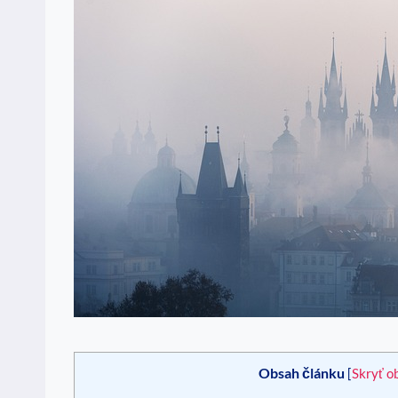
Obsah článku
[
Skryť o