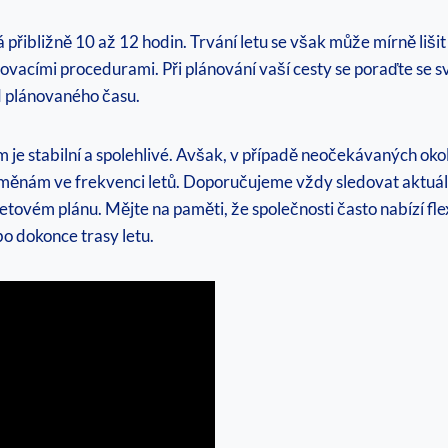
ibližně 10 až 12 hodin. Trvání letu se však může mírně lišit v
vacími procedurami. Při plánování vaší cesty se poraďte se sv
d plánovaného času.
 je stabilní a spolehlivé. Avšak, v případě neočekávaných oko
měnám ve frekvenci letů. Doporučujeme vždy sledovat aktuál
ovém plánu. Mějte na paměti, že společnosti často nabízí flex
bo dokonce trasy letu.