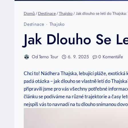
Domů
/
Destinace
/
Thajsko
/
Jak dlouho se letí do Thajska:
Destinace
·
Thajsko
Jak Dlouho Se Le
Od
Terno Tour
6. 9. 2025
0 Komentáře
Chci to! Nádhera Thajska, lebující pláže, exotická
padá otázka – jak dlouho se vlastně letí do Thajska
připravili jsme pro vás všechny potřebné informace.
článku se podíváme na různé trajektorie a časy let
nejspíš vás to navnadí na tu dlouho snímanou dovo