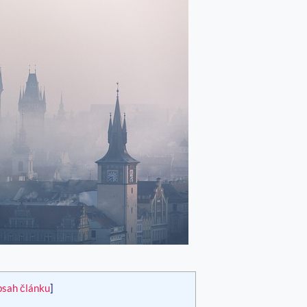
bsah článku
]