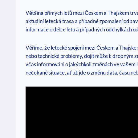
Většina přímých letů mezi Českem a Thajskem trvá př
aktuální letecká trasa a případné zpomalení odbavo
informace o délce letu a případných odchylkách o
Věříme, že letecké spojení mezi Českem a Thajskem
nebo technické problémy, dojít může k drobným z
včas informováni o jakýchkoli změnách ve vašem let
nečekané situace, ať už jde o změnu data, času ne