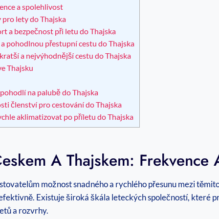
ence a spolehlivost
 pro lety do Thajska
rt a bezpečnost při letu do Thajska
u a pohodlnou přestupní cestu do Thajska
jkratší a nejvýhodnější cestu do Thajska
 ve Thajsku
 pohodlí na palubě do Thajska
sti členství pro cestování do Thajska
rychle aklimatizovat po příletu do Thajska
Českem A Thajskem: Frekvence A
cestovatelům možnost snadného a rychlého přesunu mezi těmi
ektivně. Existuje široká škála leteckých společností, které 
etů a rozvrhy.