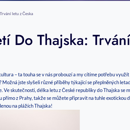
 Trvání letu z Česka
tí Do Thajska: Trván
 kultura – ta touha se v nás probouzí a my cítíme potřebu využ
? Možná jste slyšeli různé příběhy týkající se přeplněných let
 Ve skutečnosti, délka letu z České republiky do Thajska se mů
u přímo z Prahy, takže se můžete připravit na tuhle exotickou 
lenou na plážích Thajska!