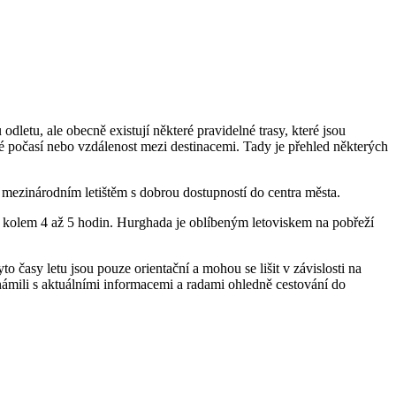
letu, ale obecně existují některé pravidelné trasy, které jsou
vé počasí nebo vzdálenost mezi destinacemi. Tady je přehled některých
je mezinárodním letištěm s dobrou dostupností do centra města.
 kolem 4 až 5 hodin. Hurghada je oblíbeným letoviskem na pobřeží
to časy letu jsou pouze orientační a mohou se lišit v závislosti na
mili s aktuálními informacemi a radami ohledně cestování do