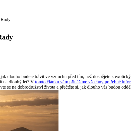
a Rady
 Rady
ak dlouho budete trávit ve vzduchu před tím, než dospějete k exotický
it na dlouhý let? V
tomto článku vám přinášíme všechny potřebné info
ipravte se na dobrodružství života a přečtěte si, jak dlouho vás budou o