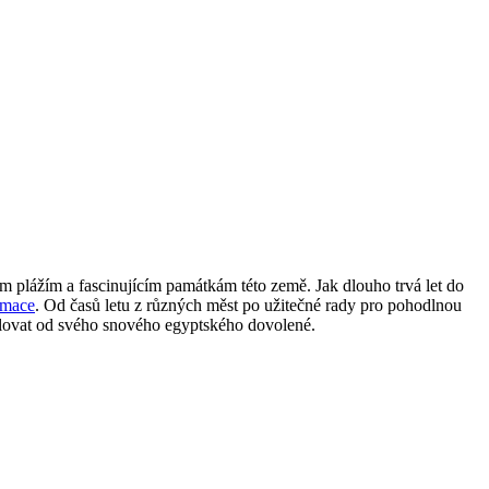
m plážím a fascinujícím památkám této země. Jak dlouho trvá let do
rmace
. Od časů letu z různých měst po užitečné rady pro pohodlnou
ddělovat od svého snového egyptského dovolené.