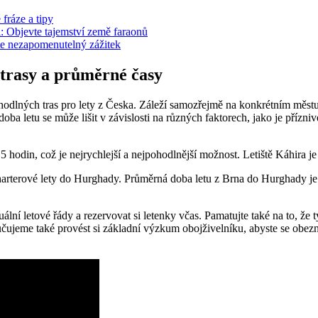
fráze a tipy
i: Objevte tajemství země faraonů
áte nezapomenutelný zážitek
 trasy a průměrné časy
odlných tras pro lety z Česka. Záleží samozřejmě na konkrétním městu od
ba letu se může lišit v závislosti na různých faktorech, jako je přízni
 5 hodin, což je nejrychlejší a nejpohodlnější možnost. Letiště Káhira 
arterové lety do Hurghady. Průměrná doba letu z Brna do Hurghady je
ní letové řády a rezervovat si letenky včas. Pamatujte také na to, že ty
eme také provést si základní výzkum obojživelníku, abyste se obezná