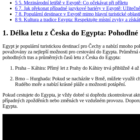
5
5. Mezinárodní letiště v Egyptě: Co očekávat při příletu
6
7. Jak překonat případné jazykové bariéry v Egyptě: Užitečné 
7
8. Populární destinace v Egyptě mimo hlavní turistické oblast
8
9. Kultura a tradice Egypta: Respektujte místní zvyky a získ
1. Délka letu z Česka do Egypta: Pohodlné
Egypt je populární turistickou destinací pro Čechy a nabízí mnoho poh
považovány za nejlepší možnosti pro cestování do Egypta. Průměrná do
pohodlných tras a průměrných časů letu z Česka do Egypta:
Praha – Káhira: Přímý let z Prahy do Káhiry trvá přibližně 4 až
Brno – Hurghada: Pokud se nacházíte v Brně, můžete využít ch
Rudého moře a nabízí krásné pláže a možnosti potápění.
Pokud cestujete do Egypta, je vždy dobré si dopředu zkontrolovat aktuál
případných zpožděních nebo změnách ve vzdušném provozu. Doporučuj
Egypta.