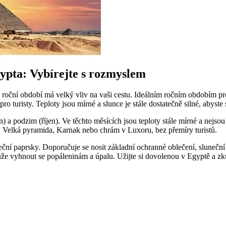
gypta: Vybírejte s rozmyslem
roční období má velký vliv na vaši cestu. Ideálním ročním obdobím pr
o turisty. Teploty jsou mírné a slunce je stále dostatečně silné, abyste
a podzim (říjen). Ve těchto měsících jsou teploty stále mírné a nejsou
 Velká pyramida, Karnak nebo chrám v Luxoru, bez přemíry turistů.
ční paprsky. Doporučuje se nosit základní ochranné oblečení, sluneční 
 vyhnout se popáleninám a úpalu. Užijte si dovolenou v Egyptě a zk