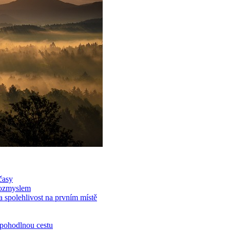
časy
 rozmyslem
a spolehlivost na prvním místě
o pohodlnou cestu