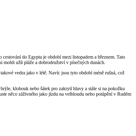
o cestování do Egypta je období mezi listopadem a březnem. Tato
 si mohli užít pláže a dobrodružství v písečných dunách.
 takové vedra jako v létě. Navíc jsou tyto období méně rušná, což
brýle, klobouk nebo šátek pro zakrytí hlavy a stále si na pokožku
uste něco záživného jako jízdu na velbloudu nebo potápění v Rudém