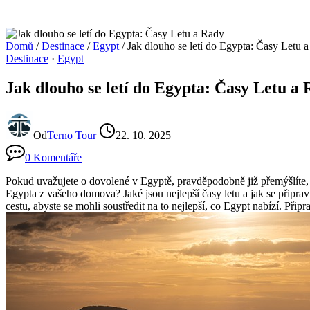
Domů
/
Destinace
/
Egypt
/
Jak dlouho se letí do Egypta: Časy Letu 
Destinace
·
Egypt
Jak dlouho se letí do Egypta: Časy Letu a
Od
Terno Tour
22. 10. 2025
0 Komentáře
Pokud uvažujete o dovolené v Egyptě, pravděpodobně již přemýšlíte, j
Egypta z vašeho domova? Jaké jsou nejlepší časy letu a jak se připrav
cestu, abyste se mohli soustředit na to nejlepší, co Egypt nabízí. Př