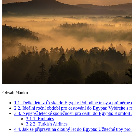
Obsah článku
1
1. Délka letu z Česka do Egypta: Pohodlné trasy a průměrné 
2
2. Ideální roční období pro cestování do Egypta: Vybírejte s
3
3. Nejlepší letecké společnosti pro cestu do Egypta: Komfort 
3.1
1. Emirates
3.2
2. Turkish Airlines
4
4. Jak se připravit na dlouhý let do Egypta: Užitečné tipy pr