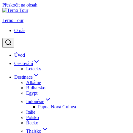
Přeskočit na obsah
Terno Tour
O nás
Úvod
Cestování
Letecky
Destinace
Albánie
Bulharsko
Egypt
Indonésie
Papua Nová Guinea
Itálie
Polsko
Řecko
Thajsko