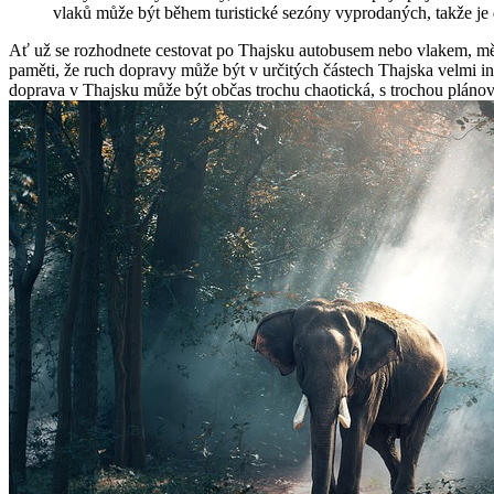
vlaků může být během turistické sezóny vyprodaných, takže je d
Ať už se rozhodnete cestovat po Thajsku autobusem nebo vlakem, měj
paměti, že ruch dopravy může být v určitých částech Thajska velmi in
doprava v Thajsku může být občas trochu chaotická, s trochou plánov