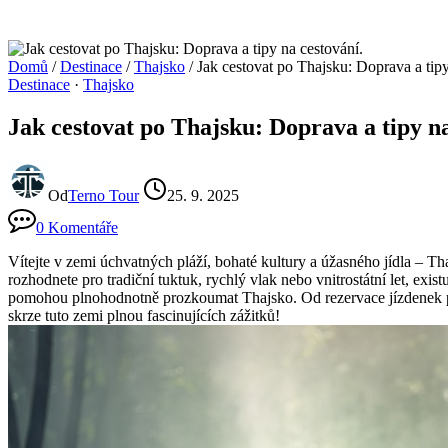
Domů
/
Destinace
/
Thajsko
/
Jak cestovat po Thajsku: Doprava a tipy
Destinace
·
Thajsko
Jak cestovat po Thajsku: Doprava a tipy na
Od
Terno Tour
25. 9. 2025
0 Komentáře
Vítejte v zemi úchvatných pláží, bohaté kultury a úžasného jídla – Tha
rozhodnete pro tradiční tuktuk, rychlý vlak nebo vnitrostátní let, ex
pomohou plnohodnotně prozkoumat Thajsko. Od rezervace jízdenek po 
skrze tuto zemi plnou fascinujících zážitků!