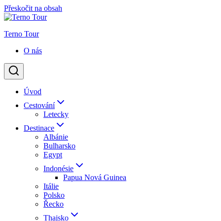
Přeskočit na obsah
Terno Tour
O nás
Úvod
Cestování
Letecky
Destinace
Albánie
Bulharsko
Egypt
Indonésie
Papua Nová Guinea
Itálie
Polsko
Řecko
Thajsko