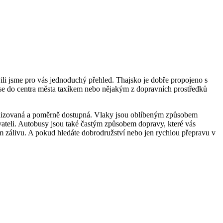
ili jsme pro vás jednoduchý přehled. Thajsko je dobře propojeno s
t se do centra města taxíkem nebo nějakým z dopravních prostředků
ganizovaná a poměrně dostupná. Vlaky jsou oblíbeným způsobem
ovateli. Autobusy jsou také častým způsobem dopravy, které vás
 zálivu. A pokud hledáte dobrodružství nebo jen rychlou přepravu v