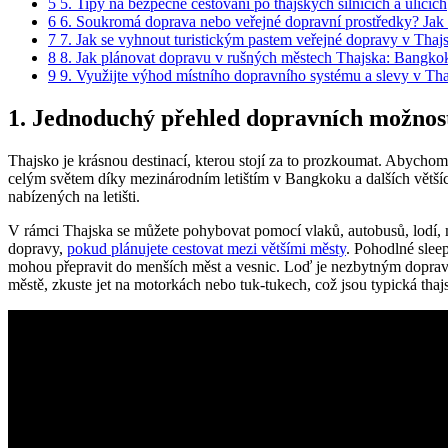
5
5. Tipy na bezpečné cestování po thajských silnicích a ulicích
6
6. Soukromá doprava nebo veřejné dopravní prostředky? Jak 
7
7. Jak se vyhnout turistickým pastem veřejné dopravy v Thaj
8
8. Jak plánovat dopravu v rušných městech Thajska: Bangkok
9
9. Využijte výhod místního dopravního systému a slevy v Th
1. Jednoduchý přehled dopravních možnost
Thajsko je krásnou destinací, kterou stojí za to prozkoumat. Abychom
celým světem díky mezinárodním letištím v Bangkoku a dalších většíc
nabízených na letišti.
V rámci Thajska se můžete pohybovat pomocí vlaků, autobusů, lodí,
dopravy,
pokud plánujete cestovat mezi většími městy
. Pohodlné slee
mohou přepravit do menších měst a vesnic. Loď je nezbytným dopravn
městě, zkuste jet na motorkách nebo tuk-tukech, což jsou typická thaj