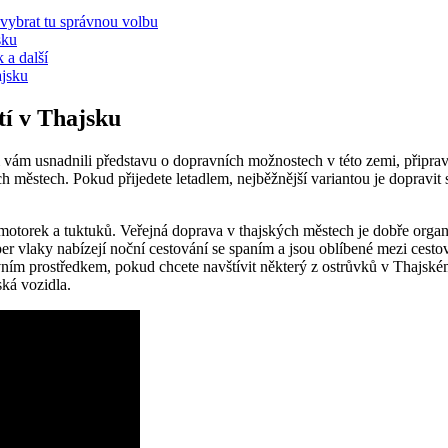
vybrat tu správnou volbu
sku
 a další
ajsku
í v Thajsku
 vám usnadnili představu o dopravních možnostech v této zemi, připrav
h městech. Pokud přijedete letadlem, nejběžnější variantou je dopravi
 motorek a tuktuků. Veřejná doprava v thajských městech je dobře or
per vlaky nabízejí noční cestování se spaním a jsou oblíbené mezi cest
ím prostředkem, pokud chcete navštívit některý z ostrůvků v Thajském
ská vozidla.