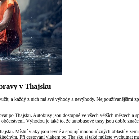
pravy v Thajsku
užít, a každý z nich má své výhody a nevýhody. Nejpoužívanějšími způ
vat po Thajsku. Autobusy jsou dostupné ve všech větších městech a spoju
občerstvení. Výhodou je také to, že autobusové trasy jsou dobře značen
hajsku. Místní vlaky jsou levné a spojují mnoho různých oblastí v zemi
žitečným. Při cestování vlakem po Thajsku si také můžete vychutnat ma