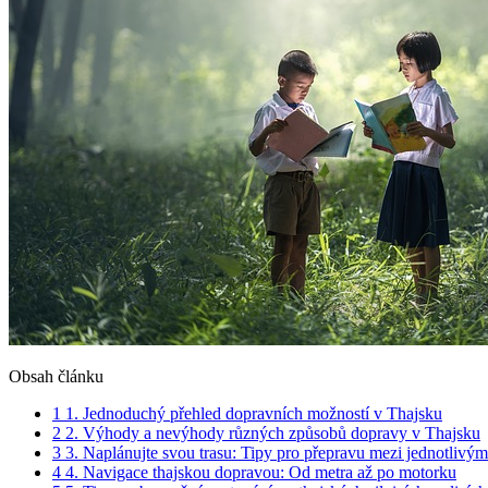
Obsah článku
1
1. Jednoduchý přehled dopravních možností v Thajsku
2
2. Výhody a nevýhody různých způsobů dopravy v Thajsku
3
3. Naplánujte svou trasu: Tipy pro přepravu mezi jednotlivým
4
4. Navigace thajskou dopravou: Od metra až po motorku