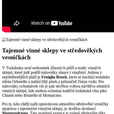
Tajemné vinné sklepy ve středověkých
vesničkách
V Toskánsku není nedostatek úžasných pláží a tradic vinných
sklepů, které jistě potěší milovníky slunce i vinařství. Jednou z
nejoblíbenějších pláží je
Feniglia Beach
, která se nachází nedaleko
města Orbetello a nabízí bílý písek a průzračně čistou vodu. Pro
milovníky ochutnávek vín je pak skvělou volbou návštěva místních
vinných sklepů, kde mohou ochutnat tradiční toskánská vína jako
Chianti nebo Brunello di Montalcino.
Pro ty, kdo chtějí zažít opravdovou atmosféru středověké vesničky
spojenou s tajemnými vinnými sklepy, je skvělou destinací
Montepulciano
. Tato malebná vesnice je známá především díky