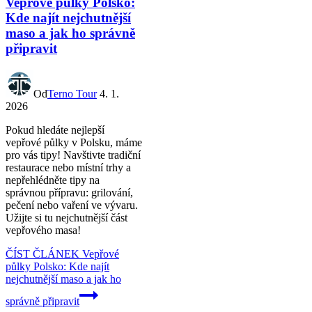
Vepřové půlky Polsko:
Kde najít nejchutnější
maso a jak ho správně
připravit
Od
Terno Tour
4. 1.
2026
Pokud hledáte nejlepší
vepřové půlky v Polsku, máme
pro vás tipy! Navštivte tradiční
restaurace nebo místní trhy a
nepřehlédněte tipy na
správnou přípravu: grilování,
pečení nebo vaření ve vývaru.
Užijte si tu nejchutnější část
vepřového masa!
ČÍST ČLÁNEK
Vepřové
půlky Polsko: Kde najít
nejchutnější maso a jak ho
správně připravit