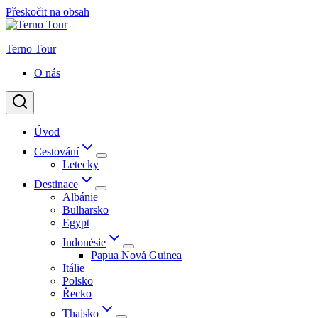
Přeskočit na obsah
Terno Tour
O nás
Úvod
Cestování
Letecky
Destinace
Albánie
Bulharsko
Egypt
Indonésie
Papua Nová Guinea
Itálie
Polsko
Řecko
Thajsko