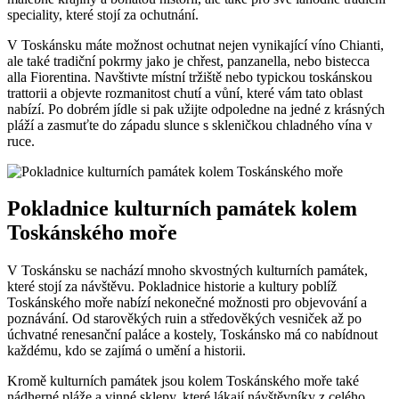
speciality, které stojí za ochutnání.
V Toskánsku máte možnost ochutnat nejen vynikající víno Chianti,
ale také tradiční pokrmy jako je chřest, panzanella, nebo bistecca
alla Fiorentina. Navštivte místní tržiště nebo typickou toskánskou
trattorii a objevte rozmanitost chutí a vůní, které vám tato oblast
nabízí. Po dobrém jídle si pak užijte odpoledne na jedné z krásných
pláží a zasmuťte do západu slunce s skleničkou chladného vína v
ruce.
Pokladnice kulturních památek kolem
Toskánského moře
V Toskánsku se nachází mnoho skvostných kulturních památek,
které stojí za návštěvu. Pokladnice historie a kultury poblíž
Toskánského moře nabízí nekonečné možnosti pro objevování a
poznávání. Od starověkých ruin a středověkých vesniček až po
úchvatné renesanční paláce a kostely, Toskánsko má co nabídnout
každému, kdo se zajímá o umění a historii.
Kromě kulturních památek jsou kolem Toskánského moře také
nádherné pláže a vinné sklepy, které lákají návštěvníky z celého