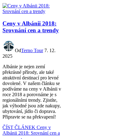
Ceny v Albánii 2018:
Srovnání cen a trendy
Od
Terno Tour
7. 12.
2025
Albánie je nejen zemí
překrásné přírody, ale také
atraktivní destinací pro levné
dovolené. V našem článku se
podíváme na ceny v Albánii v
roce 2018 a porovnáme je s
regionálními trendy. Zjistíte,
jak výhodné jsou zde nakupy,
ubytování, jídlo či doprava.
Připravte se na překvapení!
ČÍST ČLÁNEK
Ceny v
Albánii 2018: Srovnání cen a