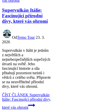
Supervulkán Itálie:
Fascinující přírodní
divy, které vás ohromí
Od
Terno Tour
23. 3.
2026
Supervulkán v Itálii je jedním
z největších a
nejnebezpečnějších sopečných
útvarů na světě. Jeho
fascinující historie a síla
přitahují pozornost turistů i
vědců z celého světa. Připravte
se na neuvěřitelné přírodní
divy, které vás ohromí.
ČÍST ČLÁNEK
Supervulkán
Itálie: Fascinující přírodní divy,
které vás ohromí