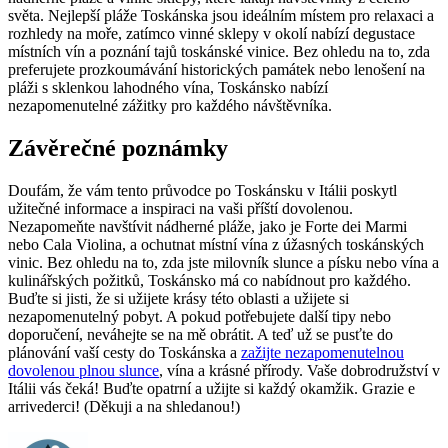
světa. Nejlepší pláže Toskánska jsou ideálním místem pro relaxaci a
rozhledy na moře, zatímco vinné sklepy v okolí nabízí degustace
místních vín a poznání tajů toskánské vinice. Bez ohledu na to, zda
preferujete prozkoumávání historických památek nebo lenošení na
pláži s sklenkou lahodného vína, Toskánsko nabízí
nezapomenutelné zážitky pro každého návštěvníka.
Závěrečné poznámky
Doufám, že vám tento průvodce po Toskánsku v Itálii poskytl
užitečné informace a inspiraci na vaši příští dovolenou.
Nezapomeňte navštívit nádherné pláže, jako je Forte dei Marmi
nebo Cala Violina, a ochutnat místní vína z úžasných toskánských
vinic. Bez ohledu na to, zda jste milovník slunce a písku nebo vína a
kulinářských požitků, Toskánsko má co nabídnout pro každého.
Buďte si jisti, že si užijete krásy této oblasti a užijete si
nezapomenutelný pobyt. A pokud potřebujete další tipy nebo
doporučení, neváhejte se na mě obrátit. A teď už se pusťte do
plánování vaší cesty do Toskánska a
zažijte nezapomenutelnou
dovolenou plnou slunce
, vína a krásné přírody. Vaše dobrodružství v
Itálii vás čeká! Buďte opatrní a užijte si každý okamžik. Grazie e
arrivederci! (Děkuji a na shledanou!)