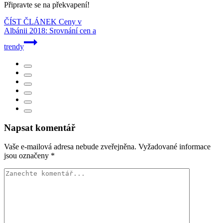
Připravte se na překvapení!
ČÍST ČLÁNEK
Ceny v
Albánii 2018: Srovnání cen a
trendy
Napsat komentář
Vaše e-mailová adresa nebude zveřejněna.
Vyžadované informace
jsou označeny
*