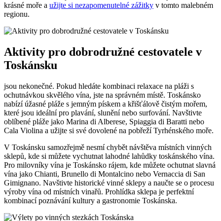
krásné moře a
užijte si nezapomenutelné zážitky
v tomto malebném
regionu.
Aktivity pro dobrodružné cestovatele v
Toskánsku
jsou nekonečné. Pokud hledáte kombinaci relaxace na pláži s
ochutnávkou skvělého vína, jste na správném místě. Toskánsko
nabízí úžasné pláže s jemným pískem a křišťálově čistým mořem,
které jsou ideální pro plavání, slunění nebo surfování. Navštivte
oblíbené pláže jako Marina di Alberese, Spiaggia di Baratti nebo
Cala Violina a užijte si své dovolené na pobřeží Tyrhénského moře.
V Toskánsku samozřejmě nesmí chybět návštěva místních vinných
sklepů, kde si můžete vychutnat lahodné lahůdky toskánského vína.
Pro milovníky vína je Toskánsko rájem, kde můžete ochutnat slavná
vína jako Chianti, Brunello di Montalcino nebo Vernaccia di San
Gimignano. Navštivte historické vinné sklepy a naučte se o procesu
výroby vína od místních vinařů. Prohlídka sklepa je perfektní
kombinací poznávání kultury a gastronomie Toskánska.