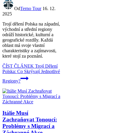
Od
Terno Tour
16. 12.
2025
Trojí dělení Polska na západní,
východní a střední regiony
odráží historické, kulturní a
geografické rozdíly. Každá
oblast má svoje vlastní
charakteristiky a zajímavosti,
které stojí za poznání.
ČÍST ČLÁNEK
Trojí Dělení
Polska: Co Skrývají Jednotlivé
Regiony?
Itálie Musí
Zachraňovat Tonoucí:
Problémy s Migrací a
Záchranné Akce