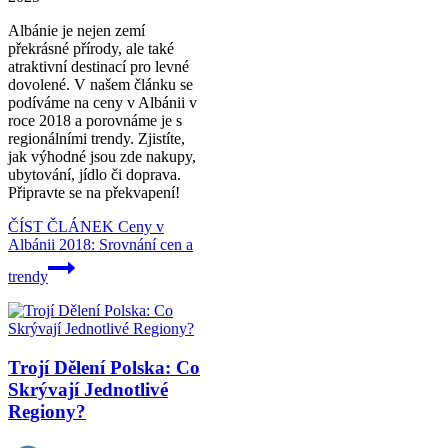
Albánie je nejen zemí
překrásné přírody, ale také
atraktivní destinací pro levné
dovolené. V našem článku se
podíváme na ceny v Albánii v
roce 2018 a porovnáme je s
regionálními trendy. Zjistíte,
jak výhodné jsou zde nakupy,
ubytování, jídlo či doprava.
Připravte se na překvapení!
ČÍST ČLÁNEK
Ceny v
Albánii 2018: Srovnání cen a
trendy
Trojí Dělení Polska: Co
Skrývají Jednotlivé
Regiony?