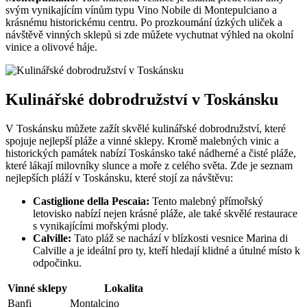
svým vynikajícím vínům typu Vino Nobile di Montepulciano a
krásnému historickému centru. Po prozkoumání úzkých uliček a
návštěvě vinných sklepů si zde můžete vychutnat výhled na okolní
vinice a olivové háje.
Kulinářské dobrodružství v Toskánsku
V Toskánsku můžete zažít skvělé kulinářské dobrodružství, které
spojuje nejlepší pláže a vinné sklepy. Kromě malebných vinic a
historických památek nabízí Toskánsko také nádherné a čisté pláže,
které lákají milovníky slunce a moře z celého světa. Zde je seznam
nejlepších pláží v Toskánsku, které stojí za návštěvu:
Castiglione della Pescaia:
Tento malebný přímořský
letovisko nabízí nejen krásné pláže, ale také skvělé restaurace
s vynikajícími mořskými plody.
Calville:
Tato pláž se nachází v blízkosti vesnice Marina di
Calville a je ideální pro ty, kteří hledají klidné a útulné místo k
odpočinku.
Vinné sklepy
Lokalita
Banfi
Montalcino