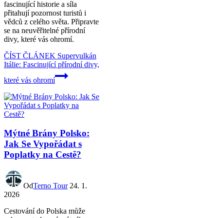
fascinující historie a síla
přitahují pozornost turistů i
vědců z celého světa. Připravte
se na neuvěřitelné přírodní
divy, které vás ohromí.
ČÍST ČLÁNEK
Supervulkán
Itálie: Fascinující přírodní divy,
které vás ohromí
Mýtné Brány Polsko:
Jak Se Vypořádat s
Poplatky na Cestě?
Od
Terno Tour
24. 1.
2026
Cestování do Polska může