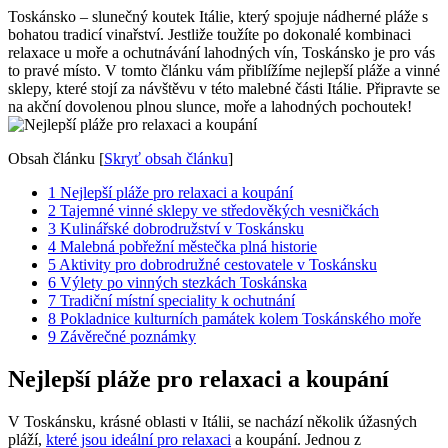
Toskánsko – slunečný koutek Itálie, který spojuje nádherné pláže s
bohatou tradicí vinařství. Jestliže toužíte po dokonalé kombinaci
relaxace u moře a ochutnávání lahodných vín, Toskánsko je pro vás
to pravé místo. V tomto článku vám přiblížíme nejlepší pláže a vinné
sklepy, které stojí za návštěvu v této malebné části Itálie. Připravte se
na akční dovolenou plnou slunce, moře a lahodných pochoutek!
Obsah článku
[
Skryť obsah článku
]
1
Nejlepší pláže pro relaxaci a koupání
2
Tajemné vinné sklepy ve středověkých vesničkách
3
Kulinářské dobrodružství v Toskánsku
4
Malebná pobřežní městečka plná historie
5
Aktivity pro dobrodružné cestovatele v Toskánsku
6
Výlety po vinných stezkách Toskánska
7
Tradiční místní speciality k ochutnání
8
Pokladnice kulturních památek kolem Toskánského moře
9
Závěrečné poznámky
Nejlepší pláže pro relaxaci a koupání
V Toskánsku, krásné oblasti v Itálii, se nachází několik úžasných
pláží,
které jsou ideální pro relaxaci
a koupání. Jednou z