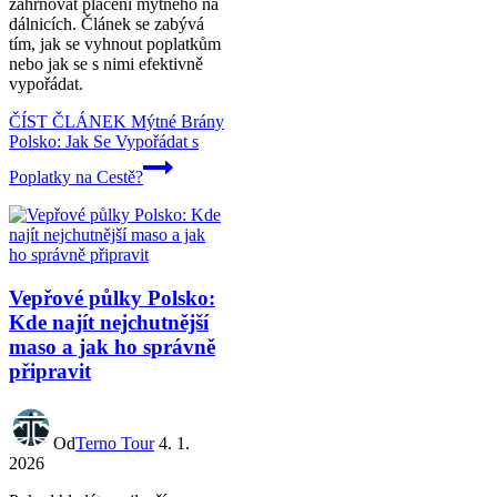
zahrnovat placení mýtného na
dálnicích. Článek se zabývá
tím, jak se vyhnout poplatkům
nebo jak se s nimi efektivně
vypořádat.
ČÍST ČLÁNEK
Mýtné Brány
Polsko: Jak Se Vypořádat s
Poplatky na Cestě?
Vepřové půlky Polsko:
Kde najít nejchutnější
maso a jak ho správně
připravit
Od
Terno Tour
4. 1.
2026