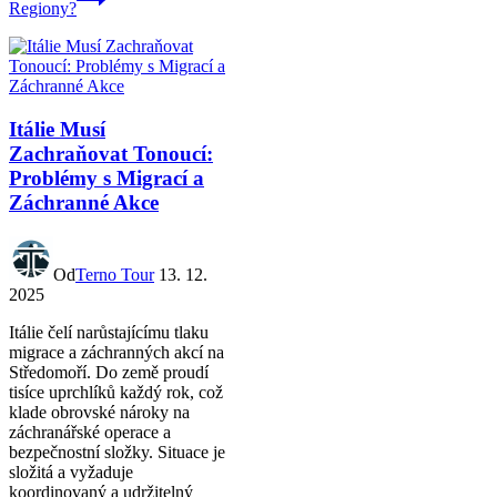
Regiony?
Itálie Musí
Zachraňovat Tonoucí:
Problémy s Migrací a
Záchranné Akce
Od
Terno Tour
13. 12.
2025
Itálie čelí narůstajícímu tlaku
migrace a záchranných akcí na
Středomoří. Do země proudí
tisíce uprchlíků každý rok, což
klade obrovské nároky na
záchranářské operace a
bezpečnostní složky. Situace je
složitá a vyžaduje
koordinovaný a udržitelný