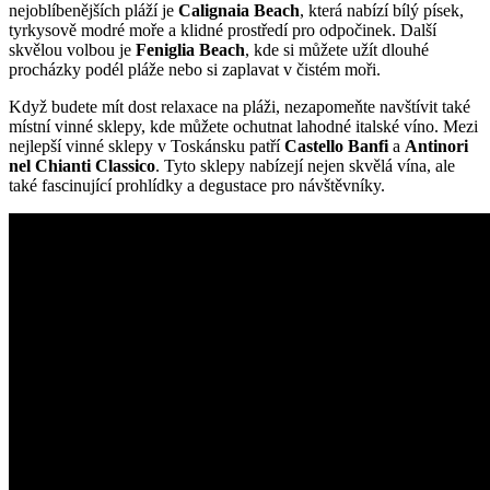
nejoblíbenějších pláží je
Calignaia Beach
, která nabízí bílý písek,
tyrkysově modré moře a klidné prostředí pro odpočinek. Další
skvělou volbou je
Feniglia Beach
, kde si můžete užít dlouhé
procházky podél pláže nebo si zaplavat v čistém moři.
Když budete mít dost relaxace na pláži, nezapomeňte navštívit také
místní vinné sklepy, kde můžete ochutnat lahodné italské víno. Mezi
nejlepší vinné sklepy v Toskánsku patří
Castello Banfi
a
Antinori
nel Chianti Classico
. Tyto sklepy nabízejí nejen skvělá vína, ale
také fascinující prohlídky a degustace pro návštěvníky.