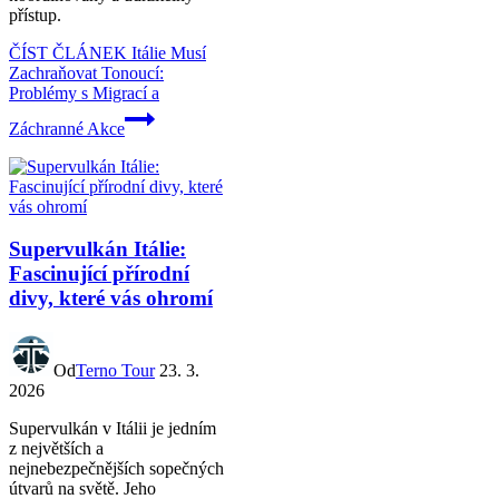
přístup.
ČÍST ČLÁNEK
Itálie Musí
Zachraňovat Tonoucí:
Problémy s Migrací a
Záchranné Akce
Supervulkán Itálie:
Fascinující přírodní
divy, které vás ohromí
Od
Terno Tour
23. 3.
2026
Supervulkán v Itálii je jedním
z největších a
nejnebezpečnějších sopečných
útvarů na světě. Jeho