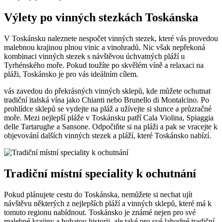
Výlety po vinných stezkách Toskánska
V Toskánsku naleznete nespočet vinných stezek, které vás provedou
malebnou krajinou plnou vinic a vinohradů. Nic však nepřekoná
kombinaci vinných stezek s návštěvou úchvatných pláží u
Tyrhénského moře. Pokud toužíte po skvělém víně a relaxaci na
pláži, Toskánsko je pro vás ideálním cílem.
vás zavedou do překrásných vinných sklepů, kde můžete ochutnat
tradiční italská vína jako Chianti nebo Brunello di Montalcino. Po
prohlídce sklepů se vydejte na pláž a užívejte si slunce a průzračné
moře. Mezi nejlepší pláže v Toskánsku patří Cala Violina, Spiaggia
delle Tartarughe a Sansone. Odpočiňte si na pláži a pak se vracejte k
objevování dalších vinných stezek a pláží, které Toskánsko nabízí.
Tradiční místní speciality k ochutnání
Pokud plánujete cestu do Toskánska, nemůžete si nechat ujít
návštěvu některých z nejlepších pláží a vinných sklepů, které má k
tomuto regionu nabídnout. Toskánsko je známé nejen pro své
malebné krajiny a bohatou historii, ale také pro své lahodné tradiční