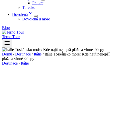
Phuket
Turecko
Dovolená
Dovolená u moře
Blog
Terno Tour
Domů
/
Destinace
/
Itálie
/
Itálie Toskánsko moře: Kde najít nejlepší
pláže a vinné sklepy
Destinace
·
Itálie