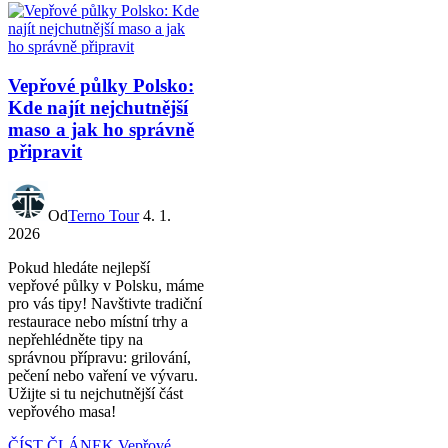
Vepřové půlky Polsko:
Kde najít nejchutnější
maso a jak ho správně
připravit
Od
Terno Tour
4. 1.
2026
Pokud hledáte nejlepší
vepřové půlky v Polsku, máme
pro vás tipy! Navštivte tradiční
restaurace nebo místní trhy a
nepřehlédněte tipy na
správnou přípravu: grilování,
pečení nebo vaření ve vývaru.
Užijte si tu nejchutnější část
vepřového masa!
ČÍST ČLÁNEK
Vepřové