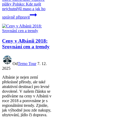
půlky Polsko: Kde najít
nejchutnější maso a jak ho
správně připravit
Ceny v Albánii 2018:
Srovnání cen a trendy
Od
Terno Tour
7. 12.
2025
Albánie je nejen zemí
překrásné přírody, ale také
atraktivní destinací pro levné
dovolené. V našem článku se
podíváme na ceny v Albánii v
roce 2018 a porovnáme je s
regionálními trendy. Zjistíte,
jak výhodné jsou zde nakupy,
ubytování, jídlo či doprava.