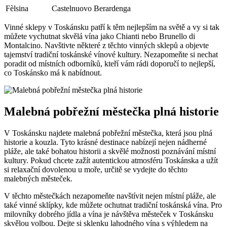
Fèlsina
Castelnuovo Berardenga
Vinné sklepy v Toskánsku patří k těm nejlepším na světě a vy si tak
můžete vychutnat skvělá vína jako Chianti nebo Brunello di
Montalcino. Navštivte některé z těchto vinných sklepů a objevte
tajemství tradiční toskánské vínové kultury. Nezapomeňte si nechat
poradit od místních odborníků, kteří vám rádi doporučí to nejlepší,
co Toskánsko má k nabídnout.
Malebná pobřežní městečka plná historie
V Toskánsku najdete malebná pobřežní městečka, která jsou plná
historie a kouzla. Tyto krásné destinace nabízejí nejen nádherné
pláže, ale také bohatou historii a skvělé možnosti poznávání místní
kultury. Pokud chcete zažít autentickou atmosféru Toskánska a užít
si relaxační dovolenou u moře, určitě se vydejte do těchto
malebných městeček.
V těchto městečkách nezapomeňte navštívit nejen místní pláže, ale
také vinné sklípky, kde můžete ochutnat tradiční toskánská vína. Pro
milovníky dobrého jídla a vína je návštěva městeček v Toskánsku
skvělou volbou. Dejte si sklenku lahodného vína s výhledem na