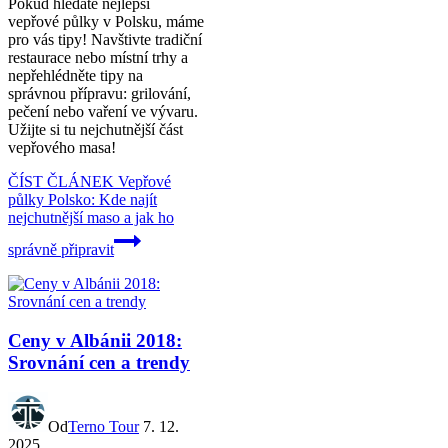
Pokud hledáte nejlepší
vepřové půlky v Polsku, máme
pro vás tipy! Navštivte tradiční
restaurace nebo místní trhy a
nepřehlédněte tipy na
správnou přípravu: grilování,
pečení nebo vaření ve vývaru.
Užijte si tu nejchutnější část
vepřového masa!
ČÍST ČLÁNEK
Vepřové
půlky Polsko: Kde najít
nejchutnější maso a jak ho
správně připravit
Ceny v Albánii 2018:
Srovnání cen a trendy
Od
Terno Tour
7. 12.
2025