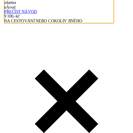
zdarma
nÁvod
PŘEČÍST NÁVOD
9 100,-kč
NA CESTOVÁNÍ NEBO COKOLIV JINÉHO