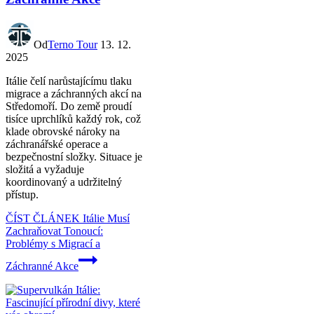
Od
Terno Tour
13. 12.
2025
Itálie čelí narůstajícímu tlaku
migrace a záchranných akcí na
Středomoří. Do země proudí
tisíce uprchlíků každý rok, což
klade obrovské nároky na
záchranářské operace a
bezpečnostní složky. Situace je
složitá a vyžaduje
koordinovaný a udržitelný
přístup.
ČÍST ČLÁNEK
Itálie Musí
Zachraňovat Tonoucí:
Problémy s Migrací a
Záchranné Akce