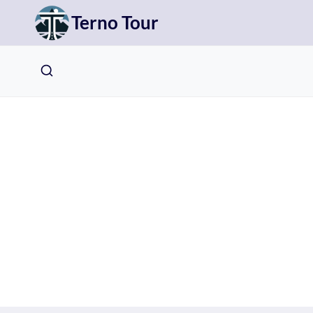
Přeskočit
Terno Tour
na
obsah