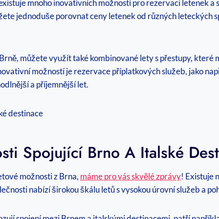
e, existuje mnoho inovativních možností pro rezervaci letenek a
ete jednoduše porovnat ceny letenek od různých leteckých spo
 Brně, můžete využít také kombinované lety s přestupy, kte
novativní možností je rezervace příplatkových služeb, jako nap
dlnější a příjemnější let.
i Spojující Brno A Italské Des
letové možnosti z Brna,
máme pro vás skvělé zprávy
! Existuje
olečnosti nabízí širokou škálu letů s vysokou úrovní služeb a poho
ozují spojení mezi Brnem a italskými destinacemi, patří napřík