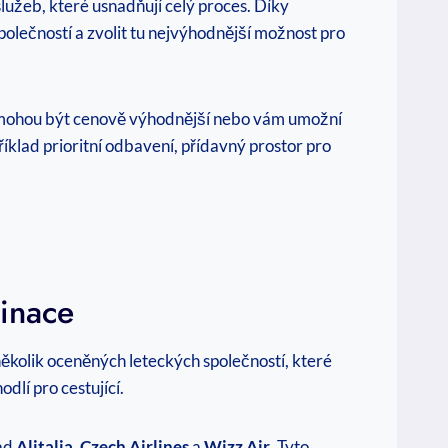
 služeb, které usnadňují celý proces. Díky
lečností a zvolit tu nejvýhodnější možnost pro
ré mohou být cenově výhodnější nebo vám umožní
říklad prioritní odbavení, přídavný prostor pro
tinace
 několik oceněných leteckých společností, které
dlí pro cestující.
lad
Alitalia
,
Czech Airlines
a
Wizz Air
. Tyto