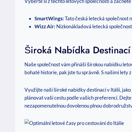
Vyberte si z těchto letových společností a začněte 
SmartWings:
Tato česká letecká společnost na
Wizz Air:
Nízkonákladová letecká společnost W
Široká Nabídka Destinací
Naše společnost vám přináší širokou nabídku letov
bohaté historie, pak jste tu správně. S našimi lety
Využijte naší široké nabídky destinací v Itálii, jak
plánovat vaši cestu podle vašich preferencí. Dejte
nezapomenutelnou dovolenou plnou dobrodružství