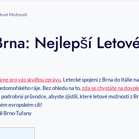
Letové Možnosti
 Brna: Nejlepší Letov
me pro vás skvělou zprávu
. Letecké spojení z Brna do Itálie 
ředomořského ráje. Bez ohledu na to,
zda se chystáte na dovol
š podrobný průvodce, abyste zjistili, které letové možnosti z Br
ém evropském cíli!