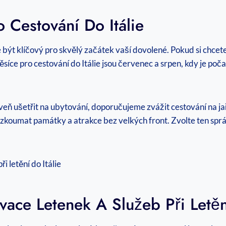
 Cestování Do Itálie
 být klíčový pro skvělý začátek vaší dovolené. Pokud si chcete 
íce pro cestování do Itálie jsou červenec a srpen, kdy je počas
roveň ušetřit na ubytování, doporučujeme zvážit cestování na j
zkoumat památky a atrakce bez velkých front. Zvolte ten správn
vace Letenek A Služeb Při Letění