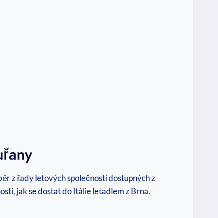
uřany
běr z řady letových společností dostupných z
tí, jak se dostat do Itálie letadlem z Brna.