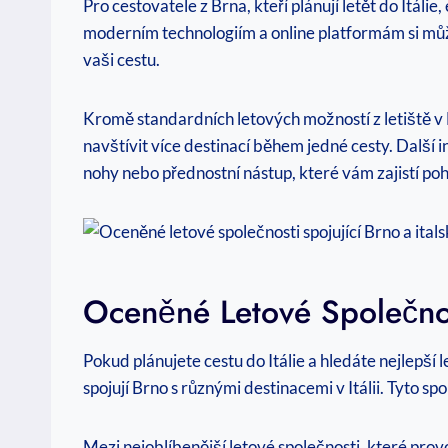
Pro cestovatele z Brna, kteří plánují letět do Itáli
moderním technologiím a online platformám si můž
vaši cestu.
Kromě standardních letových možností z letiště v
navštívit více destinací během jedné cesty. Další i
nohy nebo přednostní nástup, které vám zajistí poho
Oceněné Letové Společnost
Pokud plánujete cestu do Itálie a hledáte nejlepší 
spojují Brno s různými destinacemi v Itálii. Tyto sp
Mezi nejoblíbenější letové společnosti, které prov