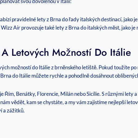
plánovat svou dovolenou v Itálii:
bízí pravidelné lety z Brna do řady italských destinací, jako 
izz Air provozuje také lety z Brna do italských měst, jako j
 A Letových Možností Do Itálie
ých možností do Itálie z brněnského letiště. Pokud toužíte po
 z Brna do Itálie můžete rychle a pohodlně dosáhnout oblíbených
o je Řím, Benátky, Florencie, Milán nebo Sicílie. S různými let
 nám vědět, kam se chystáte, a my vám zajistíme nejlepší letov
 a zážitků.