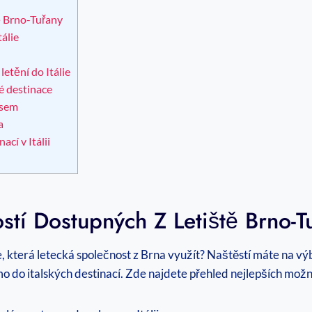
ě Brno-Tuřany
álie
letění do Itálie
é destinace
isem
a
cí v Itálii
tí Dostupných Z Letiště Brno-T
e, která letecká společnost z Brna využít? Naštěstí máte na vý
 do italských destinací. Zde najdete přehled nejlepších možnos