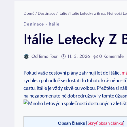
Domů
/
Destinace
/
Itálie
/
Itálie Letecky z Brna: Nejlepší 
Destinace
·
Itálie
Itálie Letecky Z
Od
Terno Tour
11. 3. 2026
0 Komentáře
Pokud vaše cestovní plány zahrnují let do Itálie,
má
rychle a pohodlně se dostat do tohoto krásného st
cestu, Itálie je vždy skvělou volbou. Přečtěte si ná
na nezapomenutelné dobrodružství v tomto úžasn
Obsah článku
[
Skryť obsah článku
]