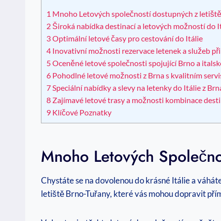
1
Mnoho Letových společností dostupných z letišt
2
Široká nabídka destinací a letových možností do It
3
Optimální letové časy pro cestování do Itálie
4
Inovativní možnosti rezervace letenek a služeb při 
5
Oceněné letové společnosti spojující Brno a italsk
6
Pohodlné letové možnosti z Brna s kvalitním serv
7
Speciální nabídky a slevy na letenky do Itálie z Brn
8
Zajímavé letové trasy a možnosti kombinace destina
9
Klíčové Poznatky
Mnoho Letových Společnos
Chystáte se na dovolenou do krásné Itálie a váhát
letiště Brno-Tuřany, které vás mohou dopravit přímo