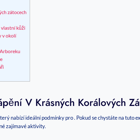
ých zátocech
vlastní kůži
 v okolí
 Arboreku
te
ři
ápění V Krásných Korálových Zá
erý nabízí ideální podmínky pro . Pokud se chystáte na tuto exo
é zajímavé aktivity.