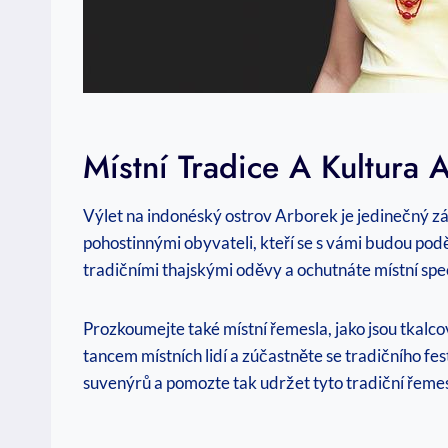
Místní Tradice A Kultura 
Výlet na indonéský ostrov Arborek je jedinečný zá
pohostinnými obyvateli, kteří se s vámi budou poděl
tradičními thajskými oděvy a ochutnáte místní spec
Prozkoumejte také místní řemesla, jako jsou tkalc
tancem místních lidí a zúčastněte se tradičního fe
suvenýrů a pomozte tak udržet tyto tradiční řemes