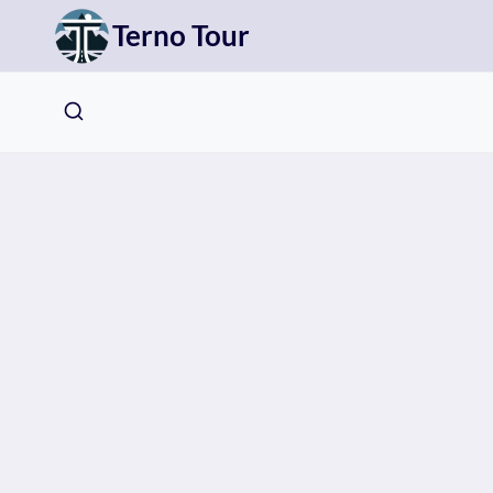
Přeskočit
Terno Tour
na
obsah