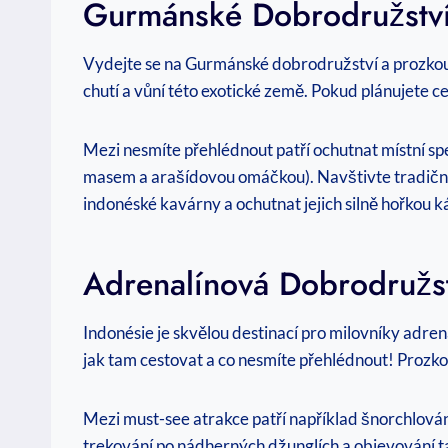
Gurmánské Dobrodružství
Vydejte se na Gurmánské dobrodružství a prozkoum
chutí a vůní této exotické země. Pokud plánujete ce
Mezi nesmíte přehlédnout patří ochutnat místní spe
masem a arašídovou omáčkou). Navštivte tradiční 
indonéské kavárny a ochutnat jejich silně hořkou k
Adrenalínová Dobrodružst
Indonésie je skvělou destinací pro milovníky adre
jak tam cestovat a co nesmíte přehlédnout! Prozk
Mezi must-see atrakce patří například šnorchlován
trekování po nádherných džunglích a objevování t