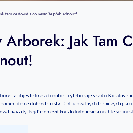
Jak tam cestovat a co nesmíte přehlédnout!
v Arborek: Jak Tam 
nout!
orek a objevte krásu tohoto skrytého ráje v srdci Korálového 
zapomenutelné dobrodružství. Od úchvatných tropických pláží
vat navždy. Pojďte objevit kouzlo Indonésie a nechte se unés