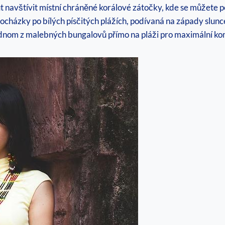
 navštívit místní chráněné korálové zátočky, kde se můžete 
rocházky po bílých písčitých plážích, podívaná na západy slun
ednom z malebných bungalovů přímo na pláži pro maximální k