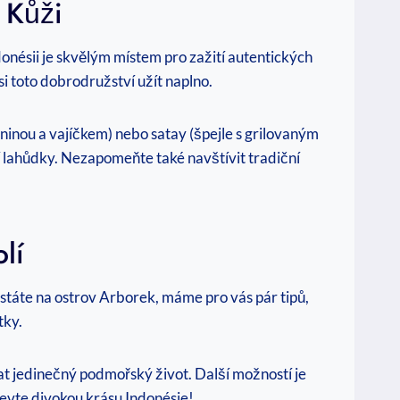
 Kůži
nésii je skvělým místem pro zažití autentických
si toto dobrodružství užít naplno.
eninou a vajíčkem) nebo satay (špejle s grilovaným
 lahůdky. Nezapomeňte také navštívit tradiční
lí
státe na ostrov Arborek, máme pro vás pár tipů,
tky.
at jedinečný podmořský život. Další možností je
jevte divokou krásu Indonésie!