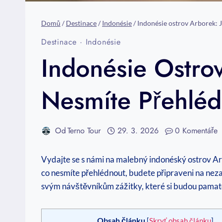
Domů
/
Destinace
/
Indonésie
/
Indonésie ostrov Arborek: 
Destinace
·
Indonésie
Indonésie Ostro
Nesmíte Přehléd
Od
Terno Tour
29. 3. 2026
0 Komentáře
Vydajte se s námi na malebný indonéský ostrov Arb
co nesmíte přehlédnout, budete připraveni na ne
svým návštěvníkům zážitky, které si budou pamato
Obsah článku
[
Skryť obsah článku
]