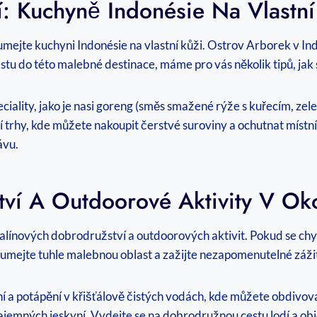
: Kuchyně Indonésie Na Vlastní
ejte kuchyni Indonésie na vlastní kůži. Ostrov Arborek v Indo
stu do této malebné destinace, máme pro vás několik tipů, jak 
ciality, jako je nasi goreng (směs smažené rýže s kuřecím, zel
trhy, kde můžete nakoupit čerstvé suroviny a ochutnat místní
ávu.
ví A Outdoorové Aktivity V Oko
nalínových dobrodružství a outdoorových aktivit. Pokud se chy
oumejte tuhle malebnou oblast a zažijte nezapomenutelné záži
í a potápění v křišťálově čistých vodách, kde můžete obdivov
ajemných jeskyní. Vydejte se na dobrodružnou cestu lodí a ob