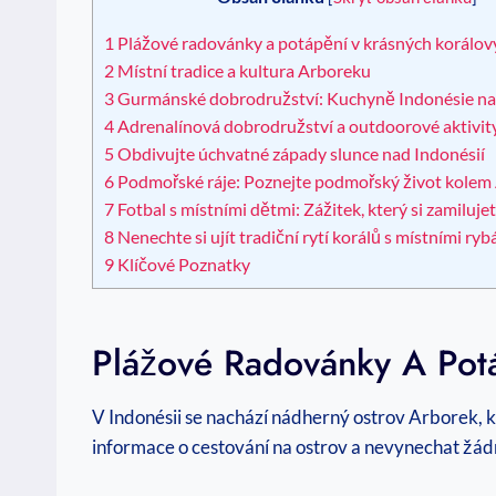
1
Plážové radovánky a potápění v krásných korálov
2
Místní tradice a kultura Arboreku
3
Gurmánské dobrodružství: Kuchyně Indonésie na 
4
Adrenalínová dobrodružství a outdoorové aktivity
5
Obdivujte úchvatné západy slunce nad Indonésií
6
Podmořské ráje: Poznejte podmořský život kolem
7
Fotbal s místními dětmi: Zážitek, který si zamiluje
8
Nenechte si ujít tradiční rytí korálů s místními rybá
9
Klíčové Poznatky
Plážové Radovánky A Pot
V Indonésii se nachází nádherný ostrov Arborek, kt
informace o cestování na ostrov a nevynechat žádn