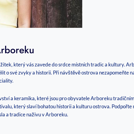
Arboreku
žitek, který vás zavede do srdce místních tradic a kultury. 
it o své zvyky a historii. Při návštěvě ostrova nezapomeňte na
iality.
ovství a keramika, které jsou pro obyvatele Arboreku tradiční
stivalu, který slaví bohatou historii a kulturu ostrova. Podpo
la a tradice naživu v Arboreku.