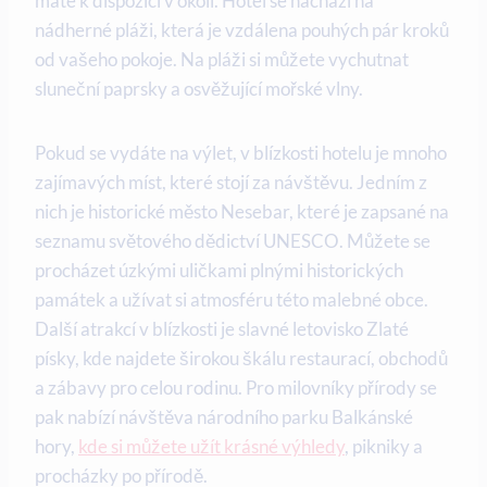
máte k dispozici v okolí. Hotel se nachází na
nádherné pláži, která je vzdálena pouhých pár kroků
od vašeho pokoje. Na pláži si můžete vychutnat
sluneční paprsky a osvěžující mořské vlny.
Pokud se vydáte na výlet, v blízkosti hotelu je mnoho
zajímavých míst, které stojí za návštěvu. Jedním z
nich je historické město Nesebar, které je zapsané na
seznamu světového dědictví UNESCO. Můžete se
procházet úzkými uličkami plnými historických
památek a užívat si atmosféru této malebné obce.
Další atrakcí v blízkosti je slavné letovisko Zlaté
písky, kde najdete širokou škálu restaurací, obchodů
a zábavy pro celou rodinu. Pro milovníky přírody se
pak nabízí návštěva národního parku Balkánské
hory,
kde si můžete užít krásné výhledy
, pikniky a
procházky po přírodě.