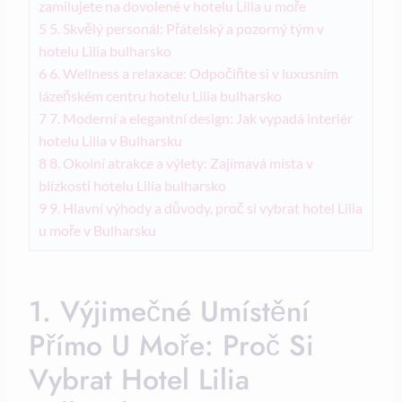
zamilujete na dovolené v hotelu Lilia u moře
5
5. Skvělý personál: Přátelský a pozorný tým v
hotelu Lilia bulharsko
6
6. Wellness a relaxace: Odpočiňte si v luxusním
lázeňském centru hotelu Lilia bulharsko
7
7. Moderní a elegantní design: Jak vypadá interiér
hotelu Lilia v Bulharsku
8
8. Okolní atrakce a výlety: Zajímavá místa v
blízkosti hotelu Lilia bulharsko
9
9. Hlavní výhody a důvody, proč si vybrat hotel Lilia
u moře v Bulharsku
1. Výjimečné Umístění
Přímo U Moře: Proč Si
Vybrat Hotel Lilia