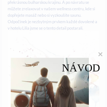
překrásnou bulharskou krajinu. A po návratu se
můžete zrelaxovat v našem wellness centru, kde si
dopřejete masáž nebo si vyzkoušíte saunu.
Odpočinek je nezbytným prvkem každé dovolené a
v hotelu Lilia jsme se o tento detail postarali.
NÁVOD