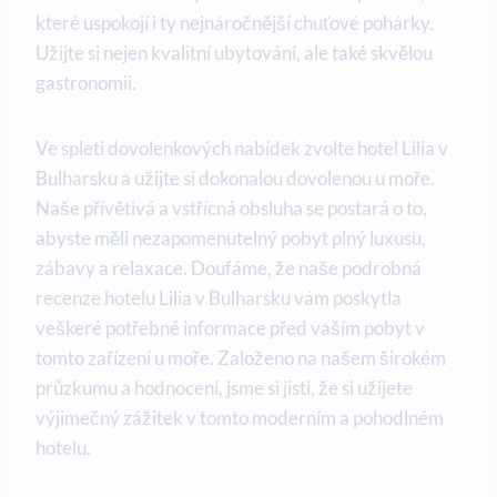
které uspokojí i ty nejnáročnější chuťové pohárky.
Užijte si nejen kvalitní ubytování, ale také skvělou
gastronomii.
Ve spleti dovolenkových nabídek zvolte hotel Lilia v
Bulharsku a užijte si dokonalou dovolenou u moře.
Naše přívětivá a vstřícná obsluha se postará o to,
abyste měli nezapomenutelný pobyt plný luxusu,
zábavy a relaxace. Doufáme, že naše podrobná
recenze hotelu Lilia v Bulharsku vám poskytla
veškeré potřebné informace před vaším pobyt v
tomto zařízení u moře. Založeno na našem širokém
průzkumu a hodnocení, jsme si jisti, že si užijete
výjimečný zážitek v tomto moderním a pohodlném
hotelu.