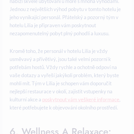
nabízí skvělé ubytování u moře s mnoha výhodami.
Jednou z největších výhod pobytu v tomto hotelu je
jeho vynikající personál. Přátelský a pozorný tým v
hotelu Lilia je připraven vám poskytnout
nezapomenutelný pobyt plný pohodlí a luxusu.
Kromě toho, že personál v hotelu Lilia je vždy
usměvavý a přívětivý, jsou také velmi pozorní k
potřebám hostů. Vždy rychle a ochotně odpoví na
vaše dotazy a vyřeší jakýkoli problém, který byste
mohli mít. Tým v Lilia je schopen vám doporučit
nejlepší restaurace v okolí, zajistit vstupenky na
kulturní akce a
poskytnout vám veškeré informace
,
které potřebujete k objevování okolního prostředí.
6. Wellness A Relaxace: