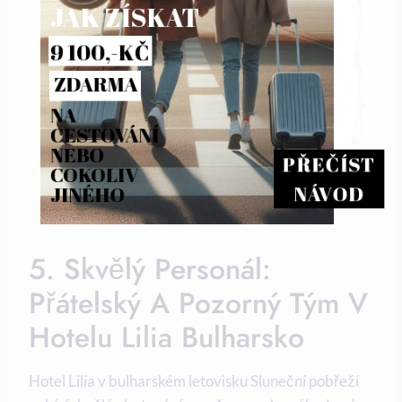
JAK ZÍSKAT
9 100,-KČ
ZDARMA
NA 
CESTOVÁNÍ 
NEBO 
PŘEČÍST
COKOLIV 
NÁVOD
JINÉHO
5. Skvělý Personál:
Přátelský A Pozorný Tým V
Hotelu Lilia Bulharsko
Hotel Lilia v bulharském letovisku Sluneční pobřeží