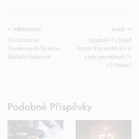
Navigace
PŘEDCHOZÍ
DALŠÍ
Pro
Co s Sebou na
Egyptsk├╜ z├ípad
Dovolenou do Turecka:
slunce: Kdy se stm├¡v├í
Příspěvek
Základní Vybavení
a kde jsou nejlep┼í├¡
v├╜hledy?
Podobné Příspěvky