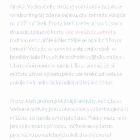
široká. Vyzkoušejte si různé vodní aktivity, jako je
windsurfing či jízda na kajaku, či si zahrajte volejbal
na pláži s přáteli. Pro ty, kteří preferují souš, jsou k
dispozici tenisové kurty,
kde si můžete zahrát
s
rodinou nebo přáteli. Nechtějte se opálit plážovou
leností? Vydejte se na výlet a objevujte okolí na
horském kole či využijte možnost vyjížďky na koni.
Ubytování u moře v hotelu Lilia znamená, že si
můžete užívat výhodu pláže pár kroků od vašeho
pokoje a víc nekuřácký pokoj máte jako bonus.
Pro ty, kteří preferují klidnější aktivity, nebojte se.
Veškeré aktivity jsou dobrovolné a vaše dovolená si
můžete užít podle svých představ. Pokud máte rádi
jemný kontakt s přírodou, můžete se vydat na
procházku po malebných okolích a objevovat