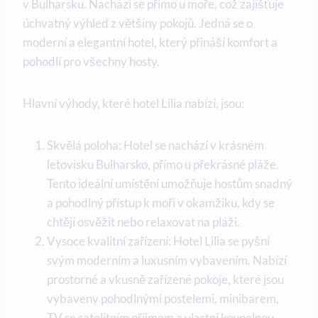
v Bulharsku. Nachází se přímo u moře, což zajišťuje
úchvatný výhled z většiny pokojů. Jedná se o
moderní a elegantní hotel, který přináší komfort a
pohodlí pro všechny hosty.
Hlavní výhody, které hotel Lilia nabízí, jsou:
Skvělá poloha: Hotel se nachází v krásném
letovisku Bulharsko, přímo u překrásné pláže.
Tento ideální umístění umožňuje hostům snadný
a pohodlný přístup k moři v okamžiku, kdy se
chtějí osvěžit nebo relaxovat na pláži.
Vysoce kvalitní zařízení: Hotel Lilia se pyšní
svým moderním a luxusním vybavením. Nabízí
prostorné a vkusně zařízené pokoje, které jsou
vybaveny pohodlnými postelemi, minibarem,
TV se satelitním příjmem a vlastní koupelnou.