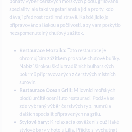
bohatý výběr čerstvých mořských plodů, grilované
speciality, ale také vegetariánská jídla pro ty, kdo
dávají přednost rostlinné stravě. Každé jídlo je
připravováno s láskou a pečlivostí, aby vám poskytlo
nezapomenutelný chuťový zážitek.
Restaurace Mozaika:
Tato restaurace je
ohromujícím zážitkem pro vaše chuťové buňky.
Nabízí širokou škálu tradičních bulharských
pokrmů připravovaných z čerstvých místních
surovin.
Restaurace Ocean Grill:
Milovníci mořských
plodů určitě ocení tuto restauraci. Podává se
zde vybraný výběr čerstvých ryb, humrů a
dalších specialit připravených na grilu.
Stylové bary:
K relaxaci a osvěžení slouží také
stylové bary v hotelu Lilia. Přijďte si vychutnat