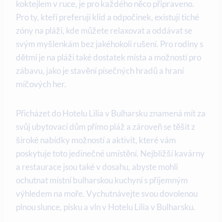
koktejlem v ruce, je pro každého něco připraveno.
Pro ty, kteří preferují klid a odpočinek, existují tiché
zóny na pláži, kde můžete relaxovat a oddávat se
svým myšlenkám bez jakéhokoli rušení. Pro rodiny s
dětmi je na pláži také dostatek místa a možností pro
zábavu, jako je stavění písečných hradů a hraní
míčových her.
Přicházet do Hotelu Lilia v Bulharsku znamená mít za
svůj ubytovací dům přímo pláž a zároveň se těšit z
široké nabídky možností a aktivit, které vám
poskytuje toto jedinečné umístění. Nejbližší kavárny
a restaurace jsou také v dosahu, abyste mohli
ochutnat místní bulharskou kuchyni s příjemným
výhledem na moře. Vychutnávejte svou dovolenou
plnou slunce, písku a vln v Hotelu Lilia v Bulharsku.