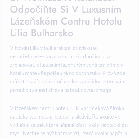
Odpočiňte Si V Luxusním
Lázeňském Centru Hotelu
Lilia Bulharsko
V hotelu Lilia v bulharském letovisku se
nepotřebujete starat o to, jak si odpočinout a
zrelaxovat. S luxusním lázeňským centrem přímo v
hotelu máte vše potřebné na dosah ruky. Právě zde
můžete zažít jedinečné wellness zážitky, které vám
pomohou zahnat stres a nabrat novou energii.
V lázeňském centru hotelu Lilia vás očekává široká
nabídka wellness procedur a aktivit. Relaxujte ve
vzdušné sauně, která účinně očistí vaše tělo a zklidní
mysl. Nechte se hýčkat masáží, která uvolní napětí a