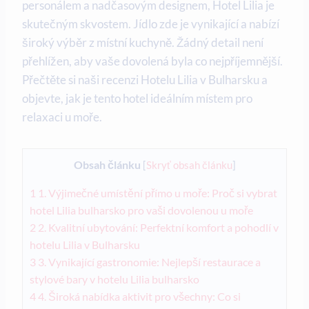
personálem a nadčasovým designem, Hotel Lilia je
skutečným skvostem. Jídlo zde je vynikající a nabízí
široký výběr z místní kuchyně. Žádný detail není
přehlížen, aby vaše dovolená byla co nejpříjemnější.
Přečtěte si naši recenzi Hotelu Lilia v Bulharsku a
objevte, jak je tento hotel ideálním místem pro
relaxaci u moře.
Obsah článku
[
Skryť obsah článku
]
1
1. Výjimečné umístění přímo u moře: Proč si vybrat
hotel Lilia bulharsko pro vaši dovolenou u moře
2
2. Kvalitní ubytování: Perfektní komfort a pohodlí v
hotelu Lilia v Bulharsku
3
3. Vynikající gastronomie: Nejlepší restaurace a
stylové bary v hotelu Lilia bulharsko
4
4. Široká nabídka aktivit pro všechny: Co si